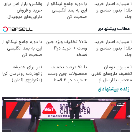
۱ میلیارد اعتبار خرید
با دوره جامع لینگانو از
والکس: بازار امن برای
طلا | بدون ضامن و
این به بعد انگلیسی
خرید و فروش
چک
صحبت کن
دارایی‌های دیجیتال
مطالب پیشنهادی
۱ میلیارد اعتبار خرید
70% تخفیف ویژه جین
با دوره جامع لینگانو از
طلا | بدون ضامن و
وست + خرید در4
این به بعد انگلیسی
چک
قسطه
صحبت کن
۱ میلیون تومان
تا 70 درصد تخفیف
1بار برای همیشه
تخفیف داروهای لاغری
محصولات جین وست
زانودردت رودرمان کن!
منتخب با ارسال از
+ خرید در 4 قسط
(تکنولوژی آلمان)
داروخانه نزدیکت
◂پرسشنامه▸
زنده پیشنهادی