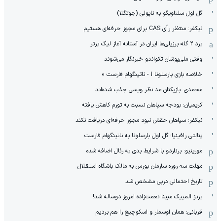
گل اول سلتاویگو به ناپولی (جوتگلا)
نیکفر: منتظر رأی CAS برای مجوز حرفه‌ای هستیم
برد ۲ گله برزیلی‌ها ایران در آستانه آغاز لیگ برتر
وقتی ملی‌پوشان تکواندو خبرنگار می‌شوند
خلاصه بازی بارسلونا 1 - ناتینگهام فارست 0
محمدی: بازیکنان مد نظر ویسی جذب شده‌اند
کریمیان: بودجه سپاهان نسبت به تورم کاهش یافته
نیکفر: سپاهان حقش نبود مجوز حرفه‌ای دریافت نکند
پنالتی رافینیا؛ گل اول بارسلونا به ناتینگهام فارست
مورینیو: برناردو با شرایط بدی به رئال اضافه شده
مهلت سه روزه سازمان بورس به مالک باشگاه استقلال
تاریخ احتمالی دربی مشخص شد
برنز المپیک مبینا نعمت‌زاده امروز دوساله شد!
قربانی: همان اوسمار و اسکوچیچ را هم بردیم