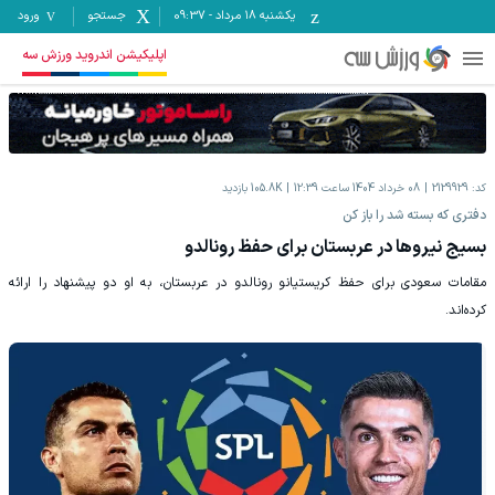
یکشنبه ۱۸ مرداد
-
09:37
جستجو
ورود
اپلیکیشن اندروید ورزش سه
کد:
2129929
08 خرداد 1404 ساعت 12:39
105.8K
بازدید
دفتری که بسته شد را باز کن
بسیج نیروها در عربستان برای حفظ رونالدو
مقامات سعودی برای حفظ کریستیانو رونالدو در عربستان، به او دو پیشنهاد را ارائه
کرده‌اند.