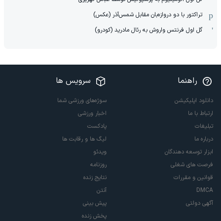
تراکتور با دو دروازه‌بان مقابل شمس‌آذر (عکس)
گل اول فرنتس واروش به رئال مادرید (کودرو)
راهنما
سرویس ها
دانلود اپلیکیشن
سوژه‌های ورزشی شما
ارتباط با ما
اخبار ورزشی
تبلیغات
پادکست
درباره ما
لیگ ها و رقابت ها
ابزار توسعه دهندگان
ویدئو
فرصت های شغلی
روزنامه
قوانین و مقررات
نتایج زنده
DMCA
آنتن
آگهی دولتی
پیش بینی
پخش زنده