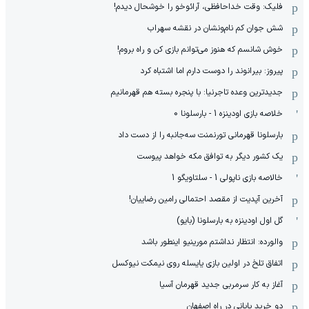
فلیک: وقت خداحافظی، آرائوخو را خوشحال دیدم!
شش جوان کم نام‌و‌نشان در نقشه سهراب
خوش شانسم که هنوز می‌توانم بازی کن و راه بروم!
پیروز: بیرانوند را دوست دارم اما اشتباه کرد
جدیدترین وعده تاجرنیا: با پنجره بسته هم قهرمانیم
خلاصه بازی اودینزه 1 - بارسلونا 0
بارسلونا قهرمانی تورنمنت سه‌جانبه را از دست داد
یک کشور دیگر به توافق مکه خواهد پیوست
خالاصه بازی ناپولی 1 - سلتاویگو 1
آخرین آپدیت از مقصد احتمالی رامین رضاییان!
گل اول اودینزه به بارسلونا (بایو)
والورده: انتظار نداشتم مورینیو اینطور باشد
اتفاق تلخ در اولین بازی یایسله روی نیمکت نیوکسل
آغاز به کار سرمربی جدید قهرمان آسیا
دو خرید پایانی در راه اصفهان