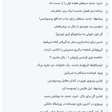
خرید جدید سپاهان هفته اول را از دست داد
برنامه نیم فصل نخست لیگ برتر اعلام شد
پیشنهاد جدید سپاهان برای جذب مدافع پرسپولیس!
سومین برد مورینیو با رئال در پیش‌فصل
گل اول ناپولی به سلتاویگو (دی لورنزو)
مسی برای سخت‌ترین سفر زندگی‌اش آماده می‌شود
آبی‌پوشان شایعه درگیری مدیریتی را تکذیب کردند
خلاصه بازی فرنتس واروش 1 - رئال مادرید 2
ایشیکاوا‌ها تاریخ‌ساز شدند: یک خانواده، دو جایزه بزرگ
ورود فرمانده سنتکام به اسرائیل
اولین پیروزی نوری در آبادان مقابل پرسپولیس
پیشنهاد لیل طارمی را وسوسه کرد
اولین گل برای رئال: خرید جدید به رویایش رسید
پیروزی در آخرین بازی دوستانه در ورزشگاه خانگی
گل اول آلومینیوم به پرسپولیس توسط عباس کهریزی