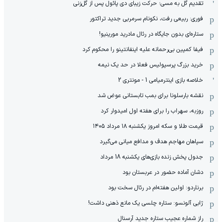
تقدیم گل به مسی؛ حرکت زیبای دی پائول پس از گل‌زنی
فوری: ربیعی رفت، نکونام سرمربی جدید تراکتور
ستاره‌ای بدون جایگاه در رئال مادرید مورینیو!
فیفا کمپین بی‌رحمانه علیه اینفانتینو را محکوم کرد
خرید بزرگ پرسپولیس فعلا در حد یک نیمه
خلاصه بازی اینترمیامی 1 - مونتری 2
نقشه بارسلونا برای بمب تابستانی عوض شد
روزبه، سهراب را برای هفته اول امیدوار کرد
قیمت طلا و سکه امروز یکشنبه ۱۸ مرداد ۱۴۰۵
سپاهان مهاجم هدف و مدافع میانی می‌گیرد
جدول پخش زنده بازی‌های یکشنبه 18 مرداد
دشان آماده حضور در عربستان بود
برناردو: اولین هفته‌ام در رئال سخت بود
ژابی آلونسو: ستاره چلسی یک مانع ذهنی داشت!
راز شماره عجیب ستاره جدید آرسنال