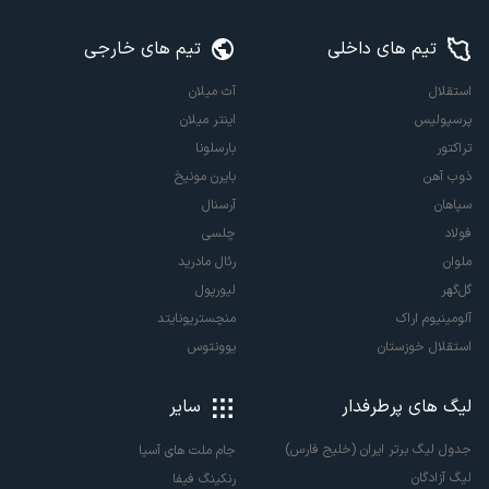
تیم های داخلی
تیم های خارجی
استقلال
آث میلان
پرسپولیس
اینتر میلان
تراکتور
بارسلونا
ذوب آهن
بایرن مونیخ
سپاهان
آرسنال
فولاد
چلسی
ملوان
رئال مادرید
گل‌گهر
لیورپول
آلومینیوم اراک
منچستریونایتد
استقلال خوزستان
یوونتوس
لیگ های پرطرفدار
سایر
جدول لیگ برتر ایران (خلیج فارس)
جام ملت های آسیا
لیگ آزادگان
رنکینگ فیفا