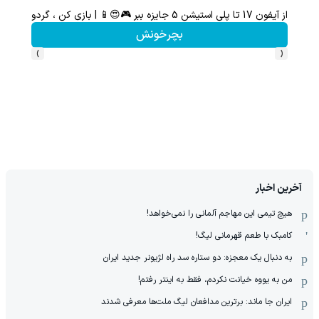
تا 70 درصد تخفیف محصولات جین وست + خرید در 4 قسط
گردونه شانس بدون پوچ از PS5 تا آی
مشاهده و خرید
›
‹
آخرین اخبار
هیچ‌ تیمی این مهاجم آلمانی را نمی‌خواهد!
کامبک با طعم قهرمانی لیگ!
به دنبال یک معجزه: دو ستاره سد راه لژیونر جدید ایران
من به یووه خیانت نکردم، فقط به اینتر رفتم!
ایران جا ماند: برترین مدافعان لیگ ملت‌ها معرفی شدند