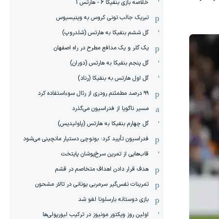
خلاصه بازی بنفیکا 6 - هارتس 1
تبریک جالب تونی کروس به وینیسیوس
گل ششم بنفیکا به هارتس (شلدروپ)
یک گلر و یک مدافع مطرح در راه اصفهان
گل پنجم بنفیکا به هارتس (دوران)
گل اول هارتس به بنفیکا (رناد)
۹۹ درصد مطمئنم رودری از رئال سوءاستفاده کرد
مسیر ناگویا از فدراسیون می‌گذرد
گل چهارم بنفیکا به هارتس (پاولیدیس)
فدراسیون تأیید کرد: بونوچی دستیار مانچینی می‌شود
قاب‌هایی از تمرین سرخ‌پوشان پایتخت
هدف قرار دادن اهداف متخاصم در قشم
‏تمرینات نفس‌گیر سرمربی یونانی در تالار مشحون
بازی دوستانه بارسلونا لغو شد
اولین روز ویکتور مونیوز در ترکیب لیورپولی‌ها