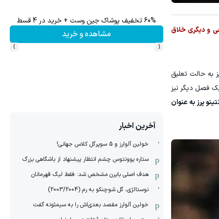
60% تخفیف ویژه جین وست + خرید در4 قسط
ی و دیگری خلاق
مشاهده و خرید
›
‹
یز به حالت تعلیق
یک فصل دیگر نیز
نو پرز به عنوان
آخرین اخبار
خولین آلوارز و 5 سوپرگل کلاس جهانی!
ستاره یوونتوس چشم انتظار پیشنهاد از باشگاهی بزرگ
هدف اصلی بایرن مشخص شد: فقط لیگ قهرمانان
نوستالژی، گل شوچنکو به رم (2003/2004)
خولین آلوارز مقصد بعدی‌اش را به سیمئونه گفت