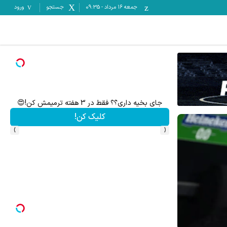
جمعه ۱۶ مرداد
-
09:35
جستجو
ورود
تا %60 تخفیف محصولات جین وست + خرید در 4 قسط
مشاهده و خرید
›
‹