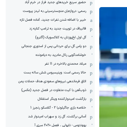
حضور سریع خریدهای جدید فراز در خرم آباد
رسمی: دروازه‌بان منچسترسیتی به لیدز پیوست
خیبر با اضافه شدن نفرات جدید، آماده فصل تازه
قالیباف در توییت جدید به ترامپ کنایه زد
گل اول لخ‌پوزنان به کلاکسویک (آگنرو)
دو پاس گل برای حردانی پس از استوری جنجالی
خوشامدگویی رئال مادرید به دیامونده
میلاد محمدی بالاخره در 11 نفر
حالا رسمی است: وینیسیوس شش ساله بست
اتاق فرماندهی نیروهای سعودی هدف حملات یمن
ذوب‌آهن با کیت متفاوت در فصل جدید (عکس)
بازگشت امیدوارکننده وینگر استقلال
خلاصه بازی جاگیلونیا 2 - گلاسکو رنجرز 1
آسانی برگشت، گل زد و سهراب امیدوار شد
یوونتوس - ناپولی ، فصل 2020 سری آ