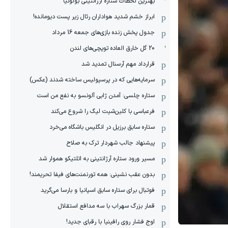
بهترین لحظات ستاره آرژانتینی بولونیا
ابراز خشم شدید هواداران رئال زیر پست دیومانده!
جدول پخش زنده بازی‌های جمعه 16 مرداد
20 گل خارق العاده توپچی‌های لندن
قرارداد مهم آرسنال تمدید شد
سرمایه‌هایی که در پرسپولیس ساخته شدند (عکس)
ستاره چلسی: آمدن ژابی آلونسو به نفع من است
فرعباسی با کلین‌شیت لیگ را شروع می‌کند
ستاره سابق برزیل در انگلیس باشگاه می‌خرد
پیشنهاد جالب شهردار ترک به صلاح
مسیر ورود ستاره آرژانتینی به اتلتیکو هموار شد
بدون عقب نشینی: همه تورنمنت‌های فیفا تحریمند!
فوتبال برای ستاره سابق اسپانیا و بارسا می‌گرید
قمار بزرگ سهراب با سه مدافع استقلال
اوج فشار روی رافینیا با رقبای جدید!