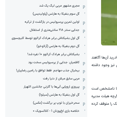
مجری مشهور مربی لیگ یک شد
گل سوم بنفیکا به هارتس (پاولیدیس)
اولین تمرین پرسپولیس در بازگشت از ترکیه
جدایی سنتر ۲۱۸ سانتی‌متری از استقلال
گل اول بشیکتاش برابر هرادک کرالوو توسط کلیچسوی
گل دوم بنفیکا به هارتس (آرائوخو)
بشیکتاش برابر هرادک کرالوو 10 نفره شد!
ید آن‌ها آگاهند
کاظمیان: جدایی از پرسپولیس سخت بود
 نیز وجود داشته
بیخیال جذب مهاجم: فقط توافق با رامین رضاییان!
مربی سابق میلان از دنیا رفت
پیروزی اروپایی آبی‌ها با گلزنی جانشین اللهیار
ینگا نامشخص است
گل اول بنفیکا به هارتس (سیلوا)
گرچه هیئت مدیره
سحرخیزان با توپ پر برگشت (عکس)
یک را متوقف کرده
خلاصه بازی لخ‌پوزنان 1 - کلاکسویک 0