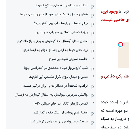
لطفا این ستاره را به جای صلاح نخرید!
رد. ب
ا وجود این،
شش راه حل فلیک برای عبور از بحران جدی بارسا
‌های خاصی نیست،
پیام احساسی یایسله آب روی آتش بود!
روزبه دستیار نمادین سهراب کنار زمین
ادعای ستاره آرسنال: به گیمارش و وینی نیاز داشتیم
پرداختی فیفا به اردن بعد از اتهام به اینفانتینو!
جلسه تمرینی شیاطین سرخ
شب کابوس‌وار میلاد محمدی در کنفرانس اروپا
سط، یکی دفاعی و
مسی و نیمار، زوج تکرار نشدنی آبی اناری‌ها
ترامپ: شخصاً در مذاکرات با ایران درگیر هستم
واکنش سرمربی نیوکسل به انتقال گیمارش به آرسنال
درید آماده کرده
تمامی گل‌های کانادا در جام جهانی 2026
دو مهره است که
امتیاز تیم پرماجرای لیگ یک واگذار شد
بازیساز به سبک
هافبک پرسپولیس در سه راهی گرفتار شد!
ارد. در خط حمله