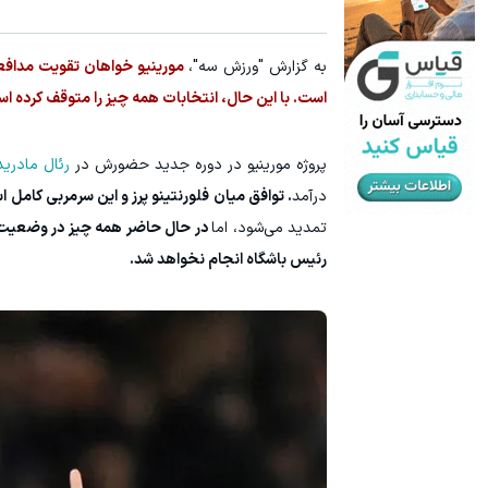
60% تخفیف پوشاک جین وست + خرید در 4 قسط
تا 60 درصد تخفیف ویژه جین وست + خرید در4 قسط
به گزارش "ورزش سه"،
مورینیو خواهان تقویت مدافع
مشاهده و خرید
است. با این حال، انتخابات همه چیز را متوقف کرده ا
پروژه مورینیو در دوره جدید حضورش در
رئال مادرید
درآمد
. توافق میان فلورنتینو پرز و این سرمربی کامل 
تمدید می‌شود، اما
در حال حاضر همه چیز در وضعیت انت
رئیس باشگاه انجام نخواهد شد.