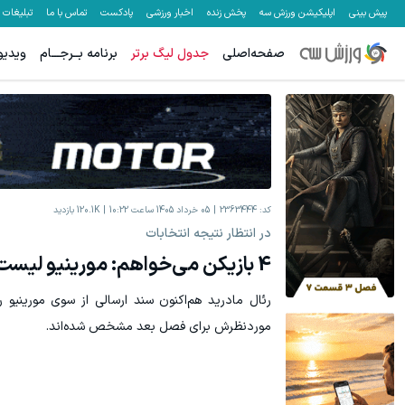
پیش بینی
اپلیکیشن ورزش سه
پخش زنده
اخبار ورزشی
پادکست
تماس با ما
تبلیغات
صفحه‌اصلی
جدول لیگ برتر
برنامه بــرجـــام
ویدیو
جای بخیه داری؟؟ فقط در 3 هفته ترمیمش کن!😍
60% تخفیف ویژه جین وست + خرید در4 قسط
کلیک کن!
کد:
2363444
05 خرداد 1405 ساعت 10:22
120.1K
بازدید
در انتظار نتیجه انتخابات
4 بازیکن می‌خواهم: مورینیو لیست خرید داد
رئال مادرید هم‌اکنون سند ارسالی از سوی مورینیو را
موردنظرش برای فصل بعد مشخص شده‌اند.