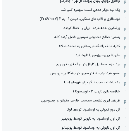
واکاوی زوایای پنهان پرونده گل‌گهر - چادرملو
یک تیم دیگر مدعی کسب سهمیه آسیا شد
نوستالژی و قاب های سنگین، میلان 1 - رم 2 (2006/2007)
پزشکیان: همه مردم، ایران را حفظ کردند
رسمی: صالح مخدومی سرمربی فصل آینده کاله
کنایه مالک باشگاه عربستانی به محمد صلاح
مایورکا پاری‌سن‌ژرمن را نابود کرد
برد مهم اسماعیل کارتال در لیگ قهرمانان اروپا
عضو هیئت‌رئیسه فدراسیون در باشگاه پرسپولیس
یک باخت عجیب دیگر برای قهرمان آسیا
خلاصه بازی ناپولی 2 - اوساسونا 1
ظریف: ایران نیازمند سیاست خارجی متوازن و چندوجهی
گل دوم ناپولی به اوساسونا توسط لوکا
گل اول اوساسونا به ناپولی توسط بودیمیر
گل اول ناپولی به اوساسونا توسط پولیتانو