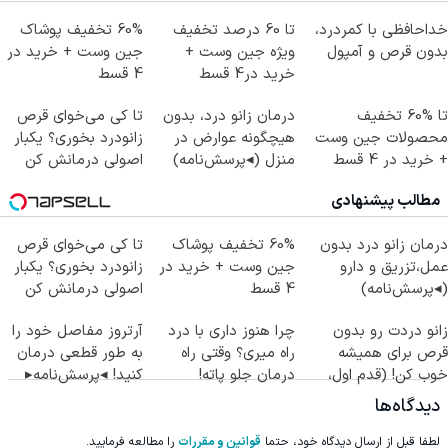
خداحافظی با کمردرد،
تا 60 درصد تخفیف
60% تخفیف پوشاک
بدون قرص و آمپول
ویژه جین وست +
جین وست + خرید در
خرید در4 قسط
4 قسط
تا %60 تخفیف
درمان زانو درد، بدون
تا کی می‌خوای قرص
محصولات جین وست
هیچگونه عوارض در
زانودرد بخوری؟ یکبار
+ خرید در 4 قسط
منزل (◂پرسش‌نامه)
اصولی درمانش کن
مطالب پیشنهادی
درمان زانو درد بدون
60% تخفیف پوشاک
تا کی می‌خوای قرص
عمل،تزریق و دارو
جین وست + خرید در
زانودرد بخوری؟ یکبار
(◂پرسش‌نامه)
4 قسط
اصولی درمانش کن
زانو دردت رو بدون
چرا هنوز داری با درد
آرتروز مفاصل خود را
قرص برای همیشه
راه میری؟ وقتی راه
به طور قطعی درمان
خوب کن! (قدم اول،
درمان جلو پاته!
کنید! ◂پرسش‌نامه▸
پرسش‌نامه)
دیدگاه‌ها
لطفا قبل از ارسال دیدگاه خود، حتما
قوانین و مقررات
را مطالعه فرمایید.