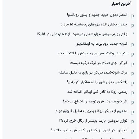
آخرین اخبار
النصر بدون خرید جدید و بدون رونالدو!
جدول پخش زنده بازی‌های پنجشنبه 15 مرداد
وقتی وینیسیوس مهارنشدنی می‌شود؛ اوج هنرنمایی در لالیگا
ضربه جدید اروپایی‌ها به اینفانتینو
منچستریونایتد سرمربی جدیدش را انتخاب کرد
کاراگر: جای صلاح در لیگ ترکیه نیست!
مرگ شوکه‌کننده بازیکن در بازی به دلیل صاعقه
باشگاهی بدون شهر با تماشاگران کرایه‌ای!
رسمی: زولا به کادر فنی ایتالیا اضافه شد
اگر کرویف بود، فران تورس را اخراج می‌کرد!
تحقیق از بازیکن بوکاجونیورز به‌دلیل قاچاق مواد!
توازن دروغین: بارسا بیشتر از رئال خرج کرده؟!
کاناوارو: در اردوی ازبکستان یک موش حضور داشت!