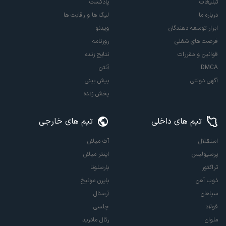
تبلیغات
پادکست
درباره ما
لیگ ها و رقابت ها
ابزار توسعه دهندگان
ویدئو
فرصت های شغلی
روزنامه
قوانین و مقررات
نتایج زنده
DMCA
آنتن
آگهی دولتی
پیش بینی
پخش زنده
تیم های داخلی
تیم های خارجی
استقلال
آث میلان
پرسپولیس
اینتر میلان
تراکتور
بارسلونا
ذوب آهن
بایرن مونیخ
سپاهان
آرسنال
فولاد
چلسی
ملوان
رئال مادرید