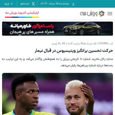
پنجشنبه ۱۵ مرداد
-
08:19
جستجو
ورود
اپلیکیشن اندروید ورزش سه
کد:
2363440
05 خرداد 1405 ساعت 10:12
40.7K
بازدید
حرکت تحسین برانگیز وینیسیوس در قبال نیمار
ستاره رئال مادرید شماره ۱۰ تاریخی برزیل را به هموطنش واگذار می‌کند و به این ترتیب به
بحث‌ها درباره شماره پیراهن‌ها پایان می‌دهد.