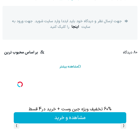
جهت ارسال نظر و دیدگاه خود باید ابتدا وارد سایت شوید. جهت ورود به
سایت
اینجا
را کلیک کنید
80
دیدگاه
بر اساس محبوب ترین
مشاهده بیشتر
60% تخفیف ویژه جین وست + خرید در4 قسط
تا %60 تخفیف محصولات جین وست + خرید در 4 
مشاهده و خرید
›
‹