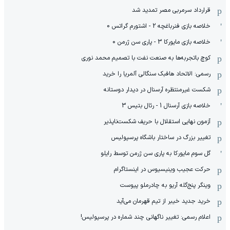
قرارداد سرمربی مصر تمدید شد
خلاصه بازی فنرباغچه 2 - اشتورم گراتس 0
خلاصه بازی مایورکا 3 - پاری سن ژرمن 0
کوچ باتجربه‌ها به صنعت نفت با تصمیم محمد نوری
رسمی: الاتحاد هافبک سنگالی آلمریا را خرید
شکست غیرمنتظره آرسنال در دیدار دوستانه
خلاصه بازی آرسنال 1 - رئال بتیس 3
آزمون نهایی استقلال با حریف شکست‌ناپذیر
تغییر بزرگ در ساختار باشگاه پرسپولیس
گل سوم مایورکا به پاری سن ژرمن توسط رایلو
حرکت عجیب وینیسیوس در اینستاگرام
وینگر پنج‌گله آریو به چادرملو پیوست
خرید جدید خیبر از تیم قهرمان می‌آید
اعلام رسمی: تغییر ناگهانی چند شماره در پرسپولیس!