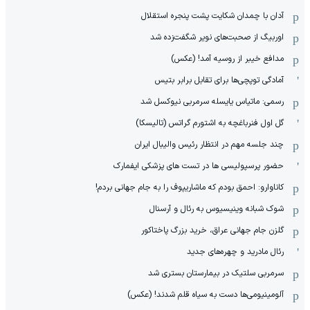
آدان با چمدان شکایت پشت پنجره استقلال
اوربیگ از صحبت‌های نویر شگفت‌زده شد
مدافع خیبر از روسیه آمد! (عکس)
آمادگی توپچی‌ها برای تقابل برابر بتیس
رسمی: ماتیاس یایسله سرمربی نیوکسل شد
گل اول فنرباغچه به اشتورم گراتس (تالیسکا)
چند جلسه مهم در انتظار رئیس والیبال ایران
حضور پرسپولیسی ها در تست های پزشکی ایفمارک
کاناوارو: احمق بودم که ماشاریپوف را به جام جهانی بردم!
شوک شبانه وینیسیوس به رئال و آرسنال
گلزن جام جهانی عراق، خرید بزرگ پاختاکور
رئال مادرید و چهره‌های جدید
سرمربی سلتیک در بیمارستان بستری شد
آلومینیومی‌ها دست به سیاه قلم شدند! (عکس)