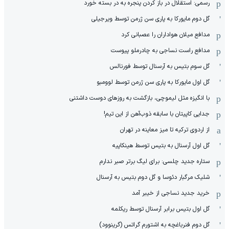
رسمی: استقلال در باز کردن پنجره به در بسته خورد
گل دوم مایورکا به پاری سن ژرمن توسط ویرجیلی
مدافع میلان هواداران را عصبانی کرد
مدافع راست نساجی به چادرملو پیوست
گل سوم بتیس به آرسنال توسط فورنالس
گل اول مایورکا به پاری سن ژرمن توسط لوومبو
با انگیزه مثل لیموچی، بازگشت به روزهای دوست داشتنی
جدایی کاپیتان با سابقه ذوب‌آهن از این تیم!
از اردوی ترکیه تا میز معاینه در تهران
گل اول آرسنال به بتیس توسط هینکاپیه
ستاره جدید چلسی: برای لیگ برتر صبر ندارم
شلیک مرگبار دئوسا و گل دوم بتیس به آرسنال
خرید جدید نساجی از خیبر آمد
گل اول بتیس برابر آرسنال توسط ریکلمه
گل دوم فنرباغچه به اشتورم گراتس (گرینوود)