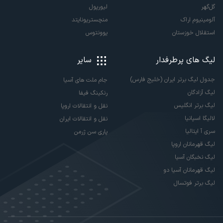
گل‌گهر
لیورپول
آلومینیوم اراک
منچستریونایتد
استقلال خوزستان
یوونتوس
لیگ های پرطرفدار
سایر
جدول لیگ برتر ایران (خلیج فارس)
جام ملت های آسیا
لیگ آزادگان
رنکینگ فیفا
لیگ برتر انگلیس
نقل و انتقالات اروپا
لالیگا اسپانیا
نقل و انتقالات ایران
سری آ ایتالیا
پاری سن ژرمن
لیگ قهرمانان اروپا
لیگ نخبگان آسیا
لیگ قهرمانان آسیا دو
لیگ برتر فوتسال