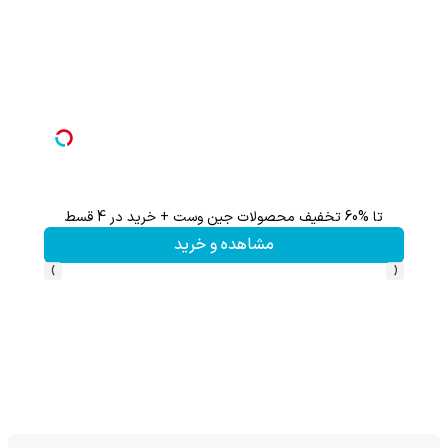
تا %60 تخفیف محصولات جین وست + خرید در 4 قسط
مشاهده و خرید
›
‹