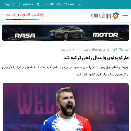
شنبه ۱۷ مرداد
-
00:56
جستجو
ورود
اپلیکیشن اندروید ورزش سه
کد:
2363450
05 خرداد 1405 ساعت 10:12
8.1K
بازدید
مارکوپولوی والیبال راهی ترکیه شد
اوروش کواچویچ پس از نیم‌فصل حضور در یونان، راهی ترکیه شد تا فصل جدید را در یکی
از تیم‌های لیگ برتر این کشور آغاز کند.