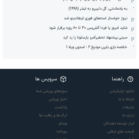
به یادماندنی، گل دلپیرو به اینتر (1998)
نروژ خواستار استعفای فوری اینفانتینو شد
شاید امروز یا فردا آتش‌بس ۳۰ تا ۶۰ روزه برقرار شود
سیتی پیشنهاد تحقیرآمیز بارسلونا را رد کرد
خلاصه بازی بایرن مونیخ 2 - استون ویلا 1
راهنما
سرویس ها
دانلود اپلیکیشن
سوژه‌های ورزشی شما
ارتباط با ما
اخبار ورزشی
تبلیغات
پادکست
درباره ما
لیگ ها و رقابت ها
ابزار توسعه دهندگان
ویدئو
فرصت های شغلی
روزنامه