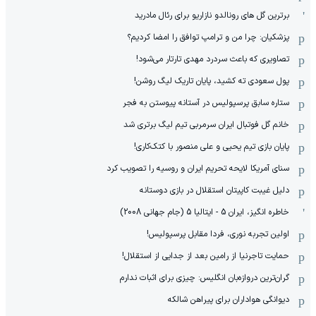
برترین گل های رونالدو نازاریو برای رئال مادرید
پزشکیان: چرا من و ترامپ توافق را امضا کردیم؟
تصاویری که باعث سردرد مهدی تارتار می‌شود!
پول سعودی ته کشید، پایان تاریک لیگ روشن!
ستاره سابق پرسپولیس در آستانه پیوستن به فجر
خانم گل فوتبال ایران سرمربی تیم لیگ برتری شد
پایان بازی تیم یحیی و علی منصور با کتک‌کاری!
سنای آمریکا لایحه تحریم ایران و روسیه را تصویب کرد
دلیل غیبت کاپیتان استقلال در بازی دوستانه
خاطره انگیز، ایران 5 - ایتالیا 5 (جام جهانی 2008)
اولین تجربه نوری، فردا مقابل پرسپولیس!
حمایت تاجرنیا از رامین بعد از جدایی از استقلال!
گران‌ترین دروازه‌بان انگلیس: چیزی برای اثبات ندارم
دیوانگی هواداران برای پیراهن شالکه