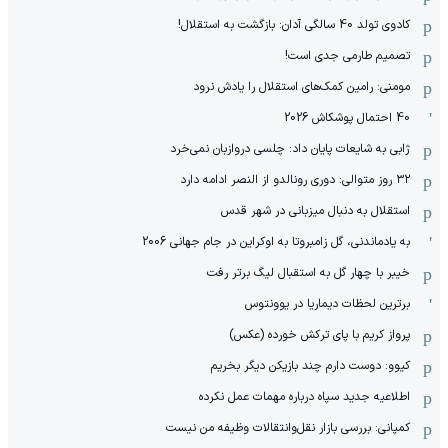
کادوی تولد 40 سالگی آدان: بازگشت به استقلال!
تصمیم طارمی جدی است!
مومنی: رامین کمک‌های استقلال را یادش نرود
40 احتمال پوشکاش 2026
ژابی به شایعات پایان داد: چلسی دروازبان نمی‌خرد
۳۲ روز متوالی: دوری رونالدو از النصر ادامه دارد
استقلال به دنبال میزبانی در شهر قدس
به یادماندنی، گل زامبروتا به اوکراین در جام جهانی 2006
خیبر با چهار گل به استقبال لیگ برتر رفت
برترین لحظات دیماریا در یوونتوس
پرواز کریم با پای ترکش خورده (عکس)
کیوو: دوست دارم چند بازیکن دیگر بخریم
اطلاعیه جدید سپاه درباره مهمات عمل نکرده
کمپانی: بررسی بازار نقل‌وانتقالات وظیفه من نیست