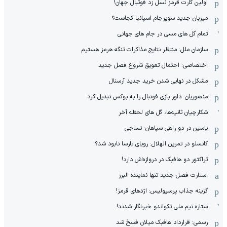
اولین کارت قرمز نسل زد فوتبال جهان!
میزبان جدید سوپرجام اسپانیا کجاست؟
تمام گل های مسی در جام های جهانی
سازمان ملل: منتظر نتایج مذاکرات تنگه هرمز هستیم
اختصاصی: احتمال تعویق شروع فصل جدید
مشکل در نهایی شدن خرید جدید آرسنال
منصوریان: داور بازی فوتبال را به بوکس تبدیل کرد
شکارچیان ثانیه‌ها، گل های لحظه آخر
یاسین در دو راهی سپاهان- نساجی
کانسلو در تمرین الهلال: رویای بارسا نابود شد؟
تراکتور دو هافبک در دروازه‌اش دارد!
استارت فصل جدید تنها نماینده البرز
گزینه جذاب پرسپولیس: اژدهای قرمز!
ستاره تیم ملی تکواندو خبرنگار شدند!
رسمی: قرارداد هافبک میلان فسخ شد