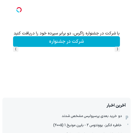
با شرکت در جشنواره زاگرس، دو برابر سپرده خود را دریافت کنید
 LS9
شرکت در جشنواره
›
‹
آخرین اخبار
دو خرید بعدی پرسپولیس مشخص شدند
خاطره انگیز، یوونتوس 2 - بایرن مونیخ 1 (2005)