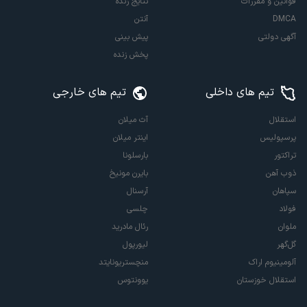
قوانین و مقررات
نتایج زنده
DMCA
آنتن
آگهی دولتی
پیش بینی
پخش زنده
تیم های داخلی
تیم های خارجی
استقلال
آث میلان
پرسپولیس
اینتر میلان
تراکتور
بارسلونا
ذوب آهن
بایرن مونیخ
سپاهان
آرسنال
فولاد
چلسی
ملوان
رئال مادرید
گل‌گهر
لیورپول
آلومینیوم اراک
منچستریونایتد
استقلال خوزستان
یوونتوس