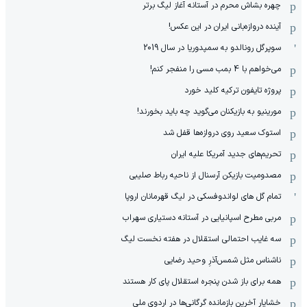
چهره بشاش محرم در آستانه آغاز لیگ برتر
آینده دروازه‌بانی ایران در این عکس!
سوپرگل رونالدو به سمپدوریا در سال 2019
می‌خواهم با 4 بمب مسی را منفجر کنم!
پروژه تایفون ترکیه کلید خورد
مورینیو به بازیکنان می‌گوید چه باید بخورند!
استوک سعید روی دروازه‌ها قفل شد
تحریم‌های جدید آمریکا علیه ایران
مصدومیت بازیکن آرسنال از ناحیه رباط صلیبی
تمام گل های لواندوفسکی در لیگ قهرمانان اروپا
مربی مطرح اسپانیایی در آستانه دستیاری سهراب
سه غایب احتمالی استقلال در هفته نخست لیگ
ناشناس مثل شمس‌آذرِ وحید رضایی
همه برای باز شدن پنجره استقلال پای کار هستند
خشایار آخرین بازمانده گرگانی‌ها در اردوی ملی