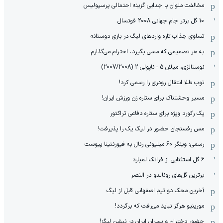
مخالفت ملوان با جدایی گزینه احتمالی پرسپولیس
10 گل برتر جام جهانی 2008 فوتسال
تساوی جذاب تازه واردهای لیگ در بازی دوستانه
به هر تصمیمی که مسی بگیرد، احترام می‌گذارم
نوستالژی، میلان 5 - ناپولی 2 (2007/2008)
توپ طلا انتقال رودری را رسمی کرد!
مسیر وحشتناک برای ستاره زن ورزش ایران!
یک رکورد ویژه برای ستاره دفاعی تراکتور
مس رفسنجان حضور در لیگ یک را پذیرفت!
رسمی: وینگر 60 میلیونی رئال به فیورنتینا پیوست
6 گل استثنایی از فرانک لمپارد
برترین گل‌های رونالدو در النصر
آخرین محک دو تیم اصفهانی قبل از لیگ
مورینیو هرگز نباید می‌رفت که برگردد!
حضور دختران و پسران ایران در نیشن لیگز!