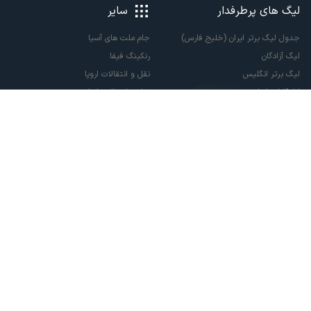
لیگ های پرطرفدار
سایر
جدول لیگ برتر ایران (خلیج فارس)
جام ملت های آسیا
لیگ آزادگان
رنکینگ فیفا
لیگ برتر انگلیس
نقل و انتقالات اروپا
لالیگا اسپانیا
نقل و انتقالات ایران
سری آ ایتالیا
پاری سن ژرمن
لیگ قهرمانان اروپا
لیگ نخبگان آسیا
لیگ قهرمانان آسیا دو
لیگ برتر فوتسال
تمام حقوق مادی و معنوی این سایت متعلق به ورزش سه می باشد. شما می توانید از
سایت ورزش سه در صورت پذیرش موافقت نامه کاربری استفاده نمایید.