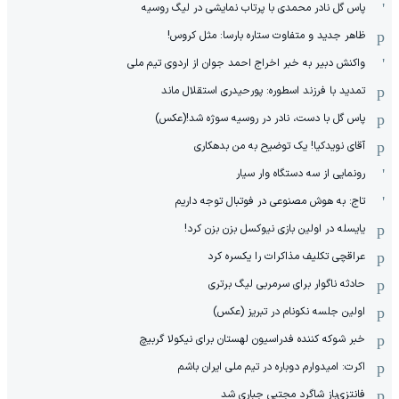
پاس گل نادر محمدی با پرتاب نمایشی در لیگ روسیه
ظاهر جدید و متفاوت ستاره بارسا: مثل کروس!
واکنش دبیر به خبر اخراج احمد جوان از اردوی تیم ملی
تمدید با فرزند اسطوره: پورحیدری استقلال ماند
پاس گل با دست، نادر در روسیه سوژه شد!(عکس)
آقای نویدکیا! یک توضیح به من بدهکاری
رونمایی از سه دستگاه وار سیار
تاج: به هوش مصنوعی در فوتبال توجه داریم
یایسله در اولین بازی نیوکسل بزن بزن کرد!
عراقچی تکلیف مذاکرات را یکسره کرد
حادثه ناگوار برای سرمربی لیگ برتری
اولین جلسه نکونام در تبریز (عکس)
خبر شوکه کننده فدراسیون لهستان برای نیکولا گربیچ
اکرت: امیدوارم دوباره در تیم ملی ایران باشم
فانتزی‌باز شاگرد مجتبی جباری شد