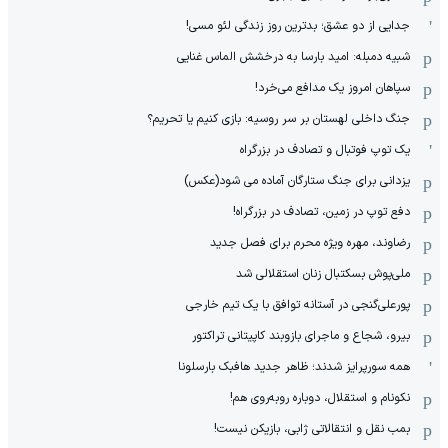
جدایی از دو عشق؛ بدترین روز زندگی لئو مسی!
شبیه دمبله: امید بارسا به درخشش الماس غنایی
سپاهان امروز یک مدافع می‌خرد!
جنگ داخلی لهستان بر سر روسیه: بازی کنیم یا تحریم؟
یک توپ فوتبال و تصادف در بزرگراه
یزدانی برای جنگ ستارگان آماده می شود(عکس)
دفع توپ در زمین، تصادف در بزرگراه!
رضاوند، مهره ویژه محرم برای فصل جدید
ملی‌پوش بسکتبال زنان استقلالی شد
پورعلی‌گنجی در آستانه توافق با یک تیم خارجی
بیرو، شجاع و ماجرای بازوبند کاپیتانی تراکتور
همه سورپرایز شدند؛ ظاهر جدید هافبک بارسلونا
نکونام و استقلال، دوباره روبه‌روی هم!
بمب نقل و انتقالاتی ژابی، بازیکن نیست!