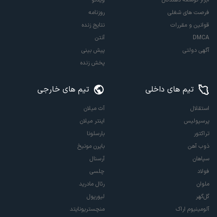
فرصت های شغلی
روزنامه
قوانین و مقررات
نتایج زنده
DMCA
آنتن
آگهی دولتی
پیش بینی
پخش زنده
تیم های داخلی
تیم های خارجی
استقلال
آث میلان
پرسپولیس
اینتر میلان
تراکتور
بارسلونا
ذوب آهن
بایرن مونیخ
سپاهان
آرسنال
فولاد
چلسی
ملوان
رئال مادرید
گل‌گهر
لیورپول
آلومینیوم اراک
منچستریونایتد