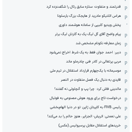
قدرتمند و متفاوت: ستاره سابق رئال را شگفت‌زده کرد
هراس اتلتیکو مادرید از هایجک بزرگ بارسلونا
پخش ویدیو کلیپی از سامانه هوشمند داوری
پیام واضح آقای گل لیگ یک به گلزنان لیگ برتر
زمان معارفه نکونام مشخص شد
دبیر: احمد جوان فقط به یک شرط اخراج نمی‌شود
مربی پرتغالی در کادر فنی چادرملو ماند
موسیمانه با یک‌چهارم قرارداد استقلال در تیم ملی
قایدی به دنبال یک فصل متفاوت در النصر
مالدینی فاش کرد: چرا پپ و آنچلوتی نه گفتند!
درخواست تاج برای ورود هوش مصنوعی به فوتبال
رئیس FIVB به کاپیتان ژاپن: تو در دنیا الهام‌بخشی
علی نعمتی: اتریش- الجزایر، هنوز حالم را بد می‌کند!
خریدهای استقلال مقابل پرسپولیس (عکس)