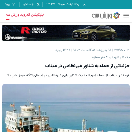
یکشنبه ۱۸ مرداد
-
13:37
جستجو
ورود
اپلیکیشن اندروید ورزش سه
کد:
2359500
18 اردیبهشت 1405 ساعت 18:03
17.3K
بازدید
یک نفر شهید و ۴ نفر مفقود
جزئیاتی از حمله به شناور غیرنظامی در میناب
فرماندار میناب از حمله آمریکا به یک شناور باری غیرنظامی در آب‌های تنگه هرمز خبر داد.