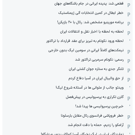
قطعی شد: پدیده ایرانی در جام باشگاه‌های جهان
خطر ابطال در کمین انتخابات آتی ژیمناستیک
برنامه مورینیو مشخص شد: رئال با ۲۰ بازیکن!
لحظه به لحظه با اخبار نقل و انتقالات ایران
لحظه ورود نکونام به تبریز برای عقد قرارداد با تراکتور
نیمکت‌های کاملاً ایرانی در سومین لیگ بدون خارجی
رسمی: نکونام سرمربی تراکتور شد
تلنگر جدی به ستاره جوان کشتی ایران
از حق والیبال ایران در آسیا دفاع کردم
ویدئو جالب از ملوانی ها در آستانه شروع لیگ!
گلزن تکراری به پرسپولیس در پیش‌فصل
خبرچین پرسپولیسی ها پیدا شد!
خطر فروپاشی فرانسوی رئال مقابل بارسلونا
آرامکو را زدیم، حمله با دقت انجام شد
نمایندگان ایران در لیگ نخبگان آسیا کماکان بدون ورزشگاه!