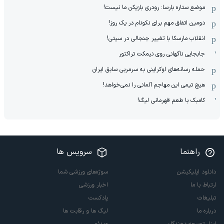
موضع ستاره بارسا: رودری بازیکن ما نیست!
دومین اتفاق مهم برای نکونام در یک روز!
انقلاب مارسکا با تغییر جنجالی در سیتی!
جابجایی ناگهانی روی نیمکت تراکتور
حمله رسانه‌های اوکراینی به سرمربی سابق ایران
هیچ‌ تیمی این مهاجم آلمانی را نمی‌خواهد!
کامبک با طعم قهرمانی لیگ!
راهنما
سرویس ها
دانلود اپلیکیشن
سوژه‌های ورزشی شما
ارتباط با ما
اخبار ورزشی
تبلیغات
پادکست
درباره ما
لیگ ها و رقابت ها
ابزار توسعه دهندگان
ویدئو