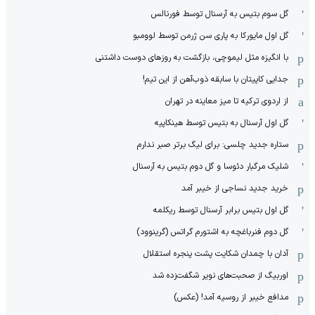
گل سوم بتیس به آرسنال توسط فورنالس
گل اول مایورکا به پاری سن ژرمن توسط لوومبو
با انگیزه مثل لیموچی، بازگشت به روزهای دوست داشتنی
جدایی کاپیتان با سابقه ذوب‌آهن از این تیم!
از اردوی ترکیه تا میز معاینه در تهران
گل اول آرسنال به بتیس توسط هینکاپیه
ستاره جدید چلسی: برای لیگ برتر صبر ندارم
شلیک مرگبار دئوسا و گل دوم بتیس به آرسنال
خرید جدید نساجی از خیبر آمد
گل اول بتیس برابر آرسنال توسط ریکلمه
گل دوم فنرباغچه به اشتورم گراتس (گرینوود)
آدان با چمدان شکایت پشت پنجره استقلال
اوربیگ از صحبت‌های نویر شگفت‌زده شد
مدافع خیبر از روسیه آمد! (عکس)