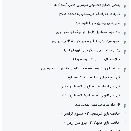
رسمی: صالح مخدومی سرمربی فصل آینده کاله
کنایه مالک باشگاه عربستانی به محمد صلاح
مایورکا پاری‌سن‌ژرمن را نابود کرد
برد مهم اسماعیل کارتال در لیگ قهرمانان اروپا
عضو هیئت‌رئیسه فدراسیون در باشگاه پرسپولیس
یک باخت عجیب دیگر برای قهرمان آسیا
خلاصه بازی ناپولی 2 - اوساسونا 1
ظریف: ایران نیازمند سیاست خارجی متوازن و چندوجهی
گل دوم ناپولی به اوساسونا توسط لوکا
گل اول اوساسونا به ناپولی توسط بودیمیر
گل اول ناپولی به اوساسونا توسط پولیتانو
قرارداد سرمربی مصر تمدید شد
خلاصه بازی فنرباغچه 2 - اشتورم گراتس 0
خلاصه بازی مایورکا 3 - پاری سن ژرمن 0