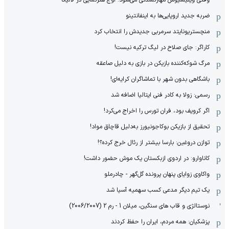
وقتی وینیسیوس مهارنشدنی می‌شود؛ اوج هنرنمایی در لالیگا
ضربه جدید اروپایی‌ها به اینفانتینو
منچستریونایتد سرمربی جدیدش را انتخاب کرد
کاراگر: جای صلاح در لیگ ترکیه نیست!
مرگ شوکه‌کننده بازیکن در بازی به دلیل صاعقه
باشگاهی بدون شهر با تماشاگران کرایه‌ای!
رسمی: زولا به کادر فنی ایتالیا اضافه شد
اگر کرویف بود، فران تورس را اخراج می‌کرد!
تحقیق از بازیکن بوکاجونیورز به‌دلیل قاچاق مواد!
توازن دروغین: بارسا بیشتر از رئال خرج کرده؟!
کاناوارو: در اردوی ازبکستان یک موش حضور داشت!
واکاوی زوایای پنهان پرونده گل‌گهر - چادرملو
یک تیم دیگر مدعی کسب سهمیه آسیا شد
نوستالژی و قاب های سنگین، میلان 1 - رم 2 (2006/2007)
پزشکیان: همه مردم، ایران را حفظ کردند