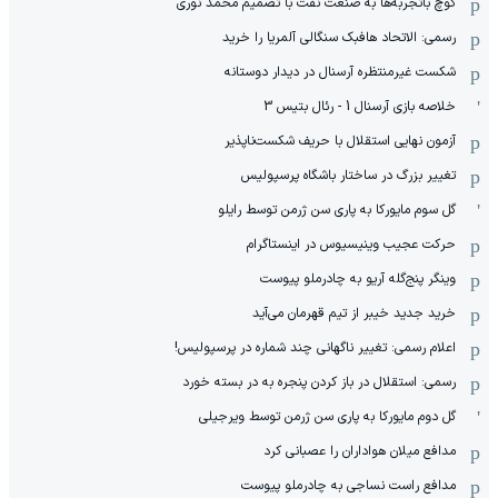
کوچ باتجربه‌ها به صنعت نفت با تصمیم محمد نوری
رسمی: الاتحاد هافبک سنگالی آلمریا را خرید
شکست غیرمنتظره آرسنال در دیدار دوستانه
خلاصه بازی آرسنال 1 - رئال بتیس 3
آزمون نهایی استقلال با حریف شکست‌ناپذیر
تغییر بزرگ در ساختار باشگاه پرسپولیس
گل سوم مایورکا به پاری سن ژرمن توسط رایلو
حرکت عجیب وینیسیوس در اینستاگرام
وینگر پنج‌گله آریو به چادرملو پیوست
خرید جدید خیبر از تیم قهرمان می‌آید
اعلام رسمی: تغییر ناگهانی چند شماره در پرسپولیس!
رسمی: استقلال در باز کردن پنجره به در بسته خورد
گل دوم مایورکا به پاری سن ژرمن توسط ویرجیلی
مدافع میلان هواداران را عصبانی کرد
مدافع راست نساجی به چادرملو پیوست