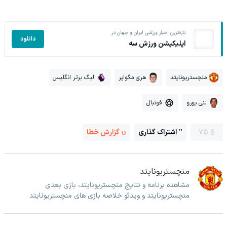
تازه‌ترین اخبار ورزشی ایران و جهان در
دانلود
اپلیکیشن ورزش سه
منچستریونایتد
هری مگوایر
لیگ برتر انگلیس
لنی یورو
فوتبال
75
اشتراک گذاری
گزارش خطا
منچستریونایتد
مشاهده برنامه و نتایج منچستریونایتد، بازی بعدی
منچستریونایتد و ویدئو خلاصه بازی های منچستریونایتد