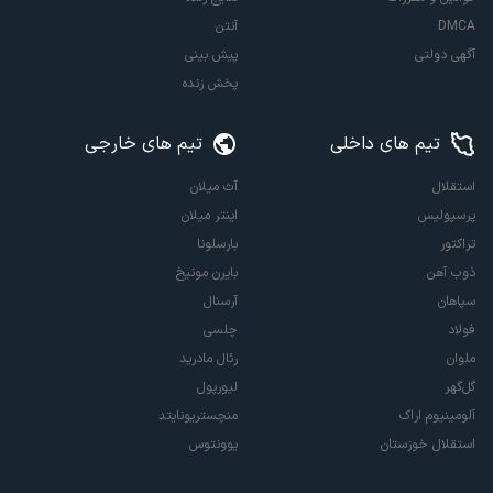
DMCA
آنتن
آگهی دولتی
پیش بینی
پخش زنده
تیم های داخلی
تیم های خارجی
استقلال
آث میلان
پرسپولیس
اینتر میلان
تراکتور
بارسلونا
ذوب آهن
بایرن مونیخ
سپاهان
آرسنال
فولاد
چلسی
ملوان
رئال مادرید
گل‌گهر
لیورپول
آلومینیوم اراک
منچستریونایتد
استقلال خوزستان
یوونتوس