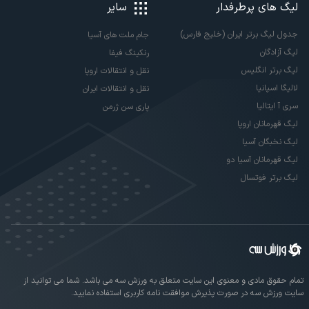
لیگ های پرطرفدار
سایر
جدول لیگ برتر ایران (خلیج فارس)
جام ملت های آسیا
لیگ آزادگان
رنکینگ فیفا
لیگ برتر انگلیس
نقل و انتقالات اروپا
لالیگا اسپانیا
نقل و انتقالات ایران
سری آ ایتالیا
پاری سن ژرمن
لیگ قهرمانان اروپا
لیگ نخبگان آسیا
لیگ قهرمانان آسیا دو
لیگ برتر فوتسال
تمام حقوق مادی و معنوی این سایت متعلق به ورزش سه می باشد. شما می توانید از
سایت ورزش سه در صورت پذیرش موافقت نامه کاربری استفاده نمایید.