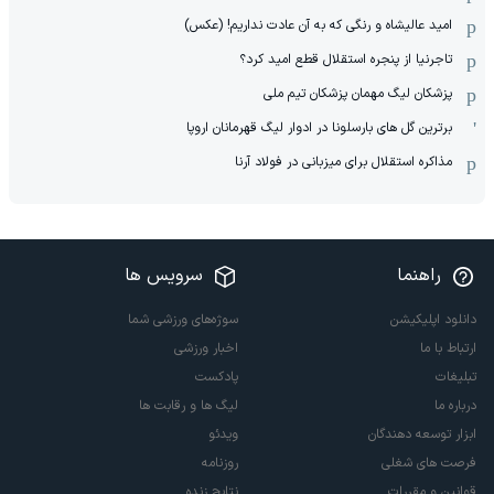
امید عالیشاه و رنگی که به آن عادت نداریم! (عکس)
تاجرنیا از پنجره استقلال قطع امید کرد؟
پزشکان لیگ مهمان پزشکان تیم ملی
برترین گل های بارسلونا در ادوار لیگ قهرمانان اروپا
مذاکره استقلال برای میزبانی در فولاد آرنا
راهنما
سرویس ها
دانلود اپلیکیشن
سوژه‌های ورزشی شما
ارتباط با ما
اخبار ورزشی
تبلیغات
پادکست
درباره ما
لیگ ها و رقابت ها
ابزار توسعه دهندگان
ویدئو
فرصت های شغلی
روزنامه
قوانین و مقررات
نتایج زنده