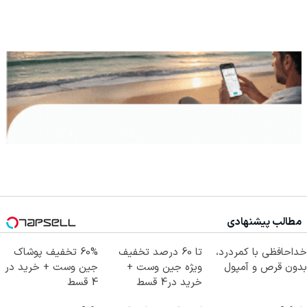
مطالب پیشنهادی
خداحافظی با کمردرد،
تا 60 درصد تخفیف
60% تخفیف پوشاک
بدون قرص و آمپول
ویژه جین وست +
جین وست + خرید در
خرید در4 قسط
4 قسط