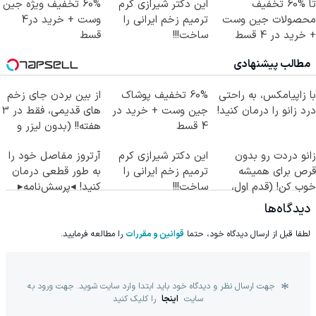
تا %60 تخفیف
این دکتر شیرازی کرم
60% تخفیف ویژه جین
محصولات جین وست
ترمیم زخم ایرانی را
وست + خرید در4
+ خرید در 4 قسط
ساخت!!!
قسط
مطالب پیشنهادی
با زاپیامکس، به راحتی
60% تخفیف پوشاک
از بین بردن جای زخم
درد زانو را درمان کنید!
جین وست + خرید در
های قدیمی، فقط در 3
4 قسط
هفته!! (بدون لیزر و
جراحی)
زانو دردت رو بدون
این دکتر شیرازی کرم
آرتروز مفاصل خود را
قرص برای همیشه
ترمیم زخم ایرانی را
به طور قطعی درمان
خوب کن! (قدم اول،
ساخت!!!
کنید! ◂پرسش‌نامه▸
پرسش‌نامه)
دیدگاه‌ها
لطفا قبل از ارسال دیدگاه خود، حتما
قوانین و مقررات
را مطالعه فرمایید.
جهت ارسال نظر و دیدگاه خود باید ابتدا وارد سایت شوید. جهت ورود به
سایت
اینجا
را کلیک کنید