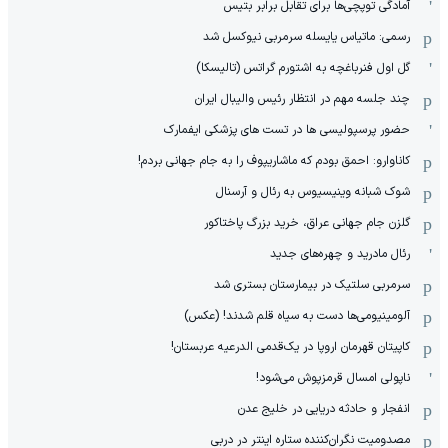
آمادگی توپچی‌ها برای تقابل برابر بتیس
رسمی: ماتیاس یایسله سرمربی نیوکسل شد
گل اول فنرباغچه به اشتورم گراتس (تالیسکا)
چند جلسه مهم در انتظار رئیس والیبال ایران
حضور پرسپولیسی ها در تست های پزشکی ایفمارک
کاناوارو: احمق بودم که ماشاریپوف را به جام جهانی بردم!
شوک شبانه وینیسیوس به رئال و آرسنال
گلزن جام جهانی عراق، خرید بزرگ پاختاکور
رئال مادرید و چهره‌های جدید
سرمربی سلتیک در بیمارستان بستری شد
آلومینیومی‌ها دست به سیاه قلم شدند! (عکس)
کاپیتان قهرمان اروپا در یک‌قدمی الدرعیه عربستان!
ناپولی امسال قرمزپوش می‌شود!
انفجار و حادثه دریایی در خلیج عدن
مصدومیت نگران‌کننده ستاره اینتر در دربی