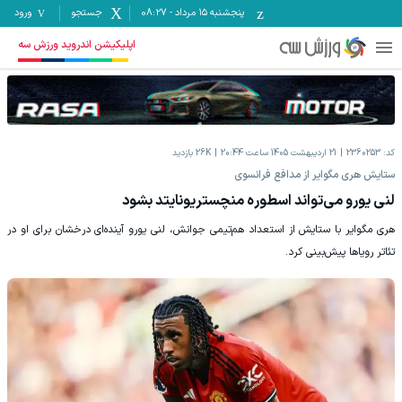
پنجشنبه ۱۵ مرداد
-
08:27
جستجو
ورود
اپلیکیشن اندروید ورزش سه
کد:
2360253
21 اردیبهشت 1405 ساعت 20:44
26K
بازدید
ستایش‌ هری مگوایر از مدافع فرانسوی
لنی یورو می‌تواند اسطوره منچستریونایتد بشود
هری مگوایر با ستایش از استعداد هم‌تیمی جوانش، لنی یورو آینده‌ای درخشان برای او در
تئاتر رویاها پیش‌بینی کرد.