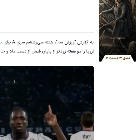
۳ دلار پاداش در هر لات معاملاتی در بروکر اینوسلو
ترید URUSD
ثبت نام کنید
به گزارش "ورزش سه"، هفته سی‌وششم سری A برای
نا
اروپا را دو هفته زودتر از پایان فصل از دست داد و حا