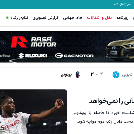
سوژه‌های شما
روزنامه
نقل و انتقالات
جام جهانی
گزارش تصویری
نتایج زنده
ترید XAUUSD با اسپرد از صفر پیپ
ثبت نام کنید
ثبت نام کنید
ناپولی
2
-
3
بولونیا
نگی با نتیجه ۳-۲ از بولونیا شکست خورد تا فاصله با یوونتوس
 از دست دادن رتبه دوم مواجه شود.