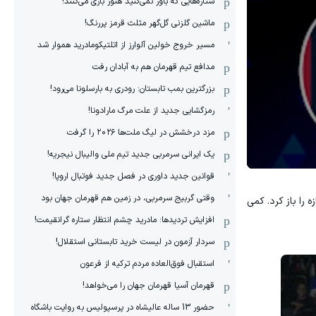
ستاره‌هایی که باور نمی‌کنید هنوز بازی می‌کنند!
ماشین گلزنی گل‌گهر مثلث قرمز پررنگ!
مسیر خروج خولین آلوارز از اتلتیکومادرید هموار شد
مدافع تیم قهرمان هم به آبادان رفت
بزرگترین بمب تابستان: رودری به بارسلونا می‌رود!
رمزگشایی جدید از علت مرگ مارادونا!
مزد درخشش در لیگ ملت‌ها ٢٠٢۶ را گرفت
یک ایرانی سرمربی جدید تیم ملی والیبال نیجریه!
قوانین جدید داوری در فصل جدید فوتبال اروپا!
وقتی گربیج سرمربی، در زمین هم قهرمان جهان بود
دروازه را باز کرد. کمی
افزایش تردیدها: مادرید چشم انتظار ستاره گرانقیمت!
سردار آزمون در لیست خرید تابستانی استقلال!
استقبال فوق‌‌العاده مردم ترکیه از فرعون
قهرمان آسیا قهرمان جهان را می‌خواهد!
حضور 13 ساله عالیشاه در پرسپولیس به روایت باشگاه