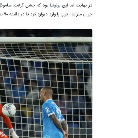
در نهایت اما این بولونیا بود که جشن گرفت. ساموئل
خوان میراندا، توپ را وارد دروازه کرد تا در دقیقه ۹۰ نتیجه ۳-۲ شود.