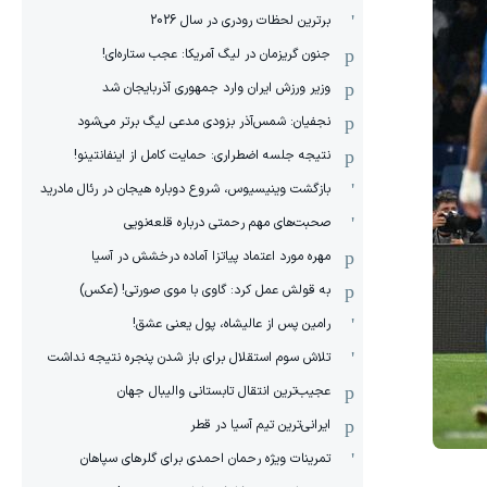
برترین لحظات رودری در سال 2026
جنون گریزمان در لیگ آمریکا: عجب ستاره‌ای!
وزیر ورزش ایران وارد جمهوری آذربایجان شد
نجفیان: شمس‌آذر بزودی مدعی لیگ برتر می‌شود
نتیجه جلسه اضطراری: حمایت کامل از اینفانتینو!
بازگشت وینیسیوس، شروع دوباره هیجان در رئال مادرید
صحبت‌های مهم رحمتی درباره قلعه‌نویی
مهره مورد اعتماد پیاتزا آماده درخشش در آسیا
به قولش عمل کرد: گاوی با موی صورتی! (عکس)
رامین پس از عالیشاه، پول یعنی عشق!
تلاش سوم استقلال برای باز شدن پنجره نتیجه نداشت
عجیب‌ترین انتقال تابستانی والیبال جهان
ایرانی‌ترین تیم آسیا در قطر
تمرینات ویژه رحمان احمدی برای گلرهای سپاهان