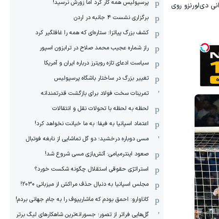
پرسپولیس همه کار کرد اما زورش نرسید!
گل دوم بولونیا از راه رسید. جیووانی دی‌لورنزو روی
برگزاری نشست ۴ جانبه در اردن
کشف بزرگ پیاتزا: ستاره‌ای که همه را غافلگیر کرد
راز شماره عجیب محمد صلاح در ترابزون اسپور
سیاست ادعای تازه رویترز درباره ایران و آمریکا
تغییر بزرگ در ساختار باشگاه پرسپولیس
تمرینات سخت فولاد برای بازگشت قدرتمندانه
لحظه به لحظه با تحولات نقل و انتقالات
اعتماد اسپانیا به فیفا: به ما خیانت نخواهد کرد!
مسی دوباره درخشید؛ دو گل تماشایی از نابغه فوتبال
صعود اینترمیامی: آتش‌بازی مسی شروع شد!
استراتژی حقوقی استقلال چگونه شکست خورد؟
مجلس اسپانیا به دنبال حذف مراکش از میزبانی ۲۰۳۰!
کاناوارو: احمق بودم که ماشاریپوف را به جام جهانی بردم!
گل‌هایی فراتر از تصور؛ جسورانه‌ترین شاهکارهای لیگ برتر