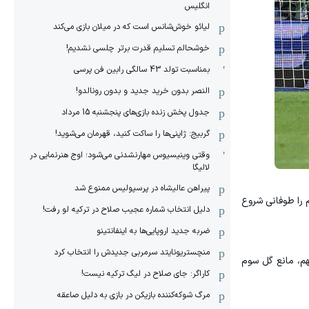
انگلیس
لیائو خوش‌شانس است که در میلان بازی می‌کند
خوشحالم تسلیم قدرت برتر چلسی نشدیم!
بمناسبت تولد 43 سالگی رابین فن پرسی
النصر بدون خرید جدید و بدون رونالدو!
جدول پخش زنده بازی‌های پنجشنبه 15 مرداد
گربیج: ژاپنی‌ها را ساکت کنید، قهرمان می‌شوید!
وقتی وینیسیوس مهارنشدنی می‌شود؛ اوج هنرنمایی در
لالیگا
پیراهن عالیشاه در پرسپولیس ممنوع شد
 را کاهش داد. ناپولی نیمه دوم را طوفانی شروع
دلیل انتخاب شماره عجیب صلاح در ترکیه لو رفت!
ضربه جدید اروپایی‌ها به اینفانتینو
منچستریونایتد سرمربی جدیدش را انتخاب کرد
هم، مانع گل سوم
کاراگر: جای صلاح در لیگ ترکیه نیست!
مرگ شوکه‌کننده بازیکن در بازی به دلیل صاعقه