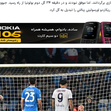
جیووانه و آلیسون سانتوس تلاش کردند ناپولی را به بازی برگردانند، اما موفق نبودند و در دقیقه ۳۴ 
کاردو اورسولینی پنالتی را تبدیل به گل کرد.