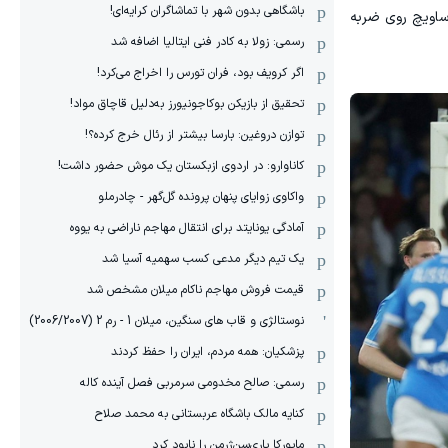
باشگاهی بدون شهر با تماشاگران کرایه‌ای!
 ساویچ روی ضربه
رسمی: زولا به کادر فنی ایتالیا اضافه شد
اگر کرویف بود، فران تورس را اخراج می‌کرد!
تحقیق از بازیکن بوکاجونیورز به‌دلیل قاچاق مواد!
توازن دروغین: بارسا بیشتر از رئال خرج کرده؟!
کاناوارو: در اردوی ازبکستان یک موش حضور داشت!
واکاوی زوایای پنهان پرونده گل‌گهر - چادرملو
آمادگی یونایتد برای انتقال مهاجم ناراضی به یووه
یک تیم دیگر مدعی کسب سهمیه آسیا شد
قیمت فروش مهاجم ناکام میلان مشخص شد
نوستالژی و قاب های سنگین، میلان 1 - رم 2 (2006/2007)
پزشکیان: همه مردم، ایران را حفظ کردند
رسمی: صالح مخدومی سرمربی فصل آینده کاله
کنایه مالک باشگاه عربستانی به محمد صلاح
مایورکا پاری‌سن‌ژرمن را نابود کرد