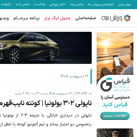
پیش بینی
اپلیکیشن ورزش سه
پخش زنده
اخبار ورزشی
پادکست
تماس با ما
تبلیغات
صفحه‌اصلی
جدول لیگ برتر
برنامه بــرجـــام
ویدیو
۵۰ درصد کش بک در حساب معاملاتی ecn بروکر اینوسلو
بهتر از این مگه داریم؟ سرمایه گذاری روی سهام مرسدس بنز
ثبت نام کنید
21 اردیبهشت 1405
کد:
2360294
22 اردیبهشت 1405 ساعت 00:39
6.9K
بازدید
ناپولی ۲-۳ بولونیا | کونته نایب‌قهرمانی را نمی‌خواهد
ناپولی در دیداری خا
رده‌سومی دو امتیاز بماند و تیم آنتونیو کونته با خطر