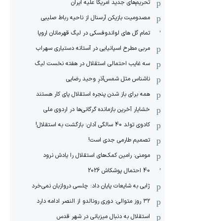
تحریم‌های جدید آمریکا علیه ایران
مصدومیت بازیکن آرسنال از ناحیه رباط صلیبی
تمام گل های لواندوفسکی در لیگ قهرمانان اروپا
مربی مطرح اسپانیایی در آستانه دستیاری سهراب
سه غایب احتمالی استقلال در هفته نخست لیگ
ناشناس مثل شمس‌آذرِ وحید رضایی
همه برای باز شدن پنجره استقلال پای کار هستند
خشایار آخرین بازمانده گرگانی‌ها در اردوی ملی
کادوی تولد 40 سالگی آدان: بازگشت به استقلال!
تصمیم طارمی جدی است!
مومنی: رامین کمک‌های استقلال را یادش نرود
40 احتمال پوشکاش 2026
ژابی به شایعات پایان داد: چلسی دروازبان نمی‌خرد
۳۲ روز متوالی: دوری رونالدو از النصر ادامه دارد
استقلال به دنبال میزبانی در شهر قدس