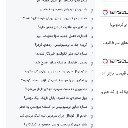
شکارچیان ثانیه‌ها، گل های لحظه آخر
یاسین در دو راهی سپاهان- نساجی
کانسلو در تمرین الهلال: رویای بارسا نابود شد؟
رگردونی!
تراکتور دو هافبک در دروازه‌اش دارد!
استارت فصل جدید تنها نماینده البرز
ای سرطانیه..
گزینه جذاب پرسپولیس: اژدهای قرمز!
ستاره تیم ملی تکواندو خبرنگار شدند!
رسمی: قرارداد هافبک میلان فسخ شد
برترین گل های رونالدو نازاریو برای رئال مادرید
قیمت بازار ✅
پزشکیان: چرا من و ترامپ توافق را امضا کردیم؟
تصاویری که باعث سردرد مهدی تارتار می‌شود!
پلاک و کد ملی،
پول سعودی ته کشید، پایان تاریک لیگ روشن!
ستاره سابق پرسپولیس در آستانه پیوستن به فجر
خانم گل فوتبال ایران سرمربی تیم لیگ برتری شد
پایان بازی تیم یحیی و علی منصور با کتک‌کاری!