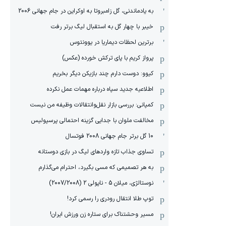
به یادماندنی، گل زامبروتا به اوکراین در جام جهانی 2006
خیبر با چهار گل به استقبال لیگ برتر رفت
برترین لحظات دیماریا در یوونتوس
پرواز کریم با پای ترکش خورده (عکس)
کیوو: دوست دارم چند بازیکن دیگر بخریم
اطلاعیه جدید سپاه درباره مهمات عمل نکرده
کمپانی: بررسی بازار نقل‌وانتقالات وظیفه من نیست
مخالفت ملوان با جدایی گزینه احتمالی پرسپولیس
10 گل برتر جام جهانی 2008 فوتسال
تساوی جذاب تازه واردهای لیگ در بازی دوستانه
به هر تصمیمی که مسی بگیرد، احترام می‌گذارم
نوستالژی، میلان 5 - ناپولی 2 (2007/2008)
توپ طلا انتقال رودری را رسمی کرد!
مسیر وحشتناک برای ستاره زن ورزش ایران!