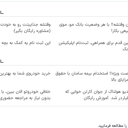
ن وقتشه‼️ با هر وضعیت بانک مو، موی
وقتشه جذایبتت رو به خودت ب
عی بکار!
(مشاوره رایگان بگیر)
ین قدم برای همراهی، ثبت‌نام اپلیکیشن
این ثبت نام یه کمک به بچه ه
ک
ت ویژه‼️ استخدام بیمه سامان با حقوق
خرید خودروی شما به بهترین 
زایای بالا
یو هولناک از جوان کارتن خوابی که
خلافی خودروتو الان ببین، با 
یاردر شد. آموزش رایگان
بدون نیاز به مراجعه حضوری
را مطالعه فرمایید.