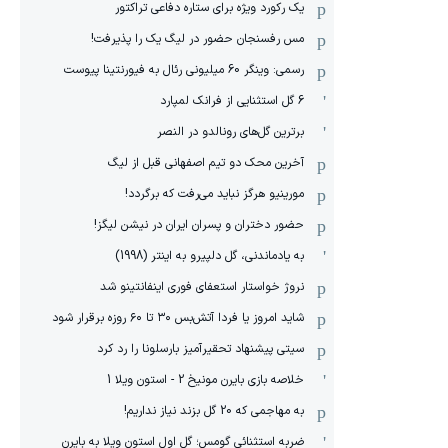
یک رکورد ویژه برای ستاره دفاعی تراکتور
مس رفسنجان حضور در لیگ یک را پذیرفت!
رسمی: وینگر 60 میلیونی رئال به فیورنتینا پیوست
6 گل استثنایی از فرانک لمپارد
برترین گل‌های رونالدو در النصر
آخرین محک دو تیم اصفهانی قبل از لیگ
مورینیو هرگز نباید می‌رفت که برگردد!
حضور دختران و پسران ایران در نیشن لیگز!
به یادماندنی، گل دلپیرو به اینتر (1998)
نروژ خواستار استعفای فوری اینفانتینو شد
شاید امروز یا فردا آتش‌بس ۳۰ تا ۶۰ روزه برقرار شود
سیتی پیشنهاد تحقیرآمیز بارسلونا را رد کرد
خلاصه بازی بایرن مونیخ 2 - استون ویلا 1
به مهاجمی که 20 گل بزند نیاز نداریم!
ضربه استثنائی گومس؛ گل اول استون ویلا به بایرن