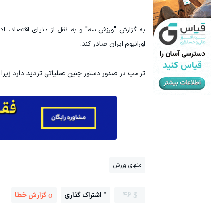
به بزرگترین جشنواره ایمپلنت تهران خوش اومدید! | فقط ۲۵ میلیون !
ویدیو هولنا
به گزارش "ورزش سه" و به نقل از دنیای اقتصاد، ا
رزرورایگان نوبت
اورانیوم ایران صادر کند.
ترامپ در صدور دستور چنین عملیاتی تردید دارد زیرا
منهای ورزش
46
اشتراک گذاری
گزارش خطا