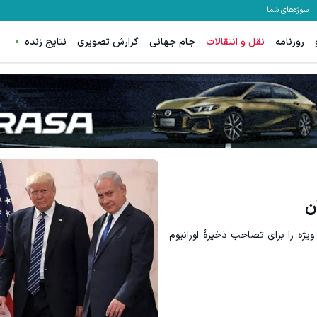
سوژه‌های شما
روزنامه
نقل و انتقالات
جام جهانی
گزارش تصویری
نتایج زنده
نواره ایمپلنت تهران سر بزنید ! | فقط ۲۵ میلیون !
میخوایم رایگان بهت یاد بدیم چجور
رزرورایگان نوبت
کلیک کن!
ن
یژه را برای تصاحب ذخیرۀ اورانیوم