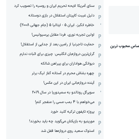
سنای آمریکا لایحه تحریم ایران و روسیه را تصویب کرد
دلیل غیبت کاپیتان استقلال در بازی دوستانه
خاطره انگیز، ایران 5 - ایتالیا 5 (جام جهانی 2008)
اولین تجربه نوری، فردا مقابل پرسپولیس!
حمایت تاجرنیا از رامین بعد از جدایی از استقلال!
گران‌ترین دروازه‌بان انگلیس: چیزی برای اثبات ندارم
دیوانگی هواداران برای پیراهن شالکه
چهره بشاش محرم در آستانه آغاز لیگ برتر
آینده دروازه‌بانی ایران در این عکس!
سوپرگل رونالدو به سمپدوریا در سال 2019
می‌خواهم با 4 بمب مسی را منفجر کنم!
پروژه تایفون ترکیه کلید خورد
مورینیو به بازیکنان می‌گوید چه باید بخورند!
استوک سعید روی دروازه‌ها قفل شد