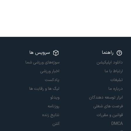
راهنما
سرویس ها
دانلود اپلیکیشن
سوژه‌های ورزشی شما
ارتباط با ما
اخبار ورزشی
تبلیغات
پادکست
درباره ما
لیگ ها و رقابت ها
ابزار توسعه دهندگان
ویدئو
فرصت های شغلی
روزنامه
قوانین و مقررات
نتایج زنده
DMCA
آنتن