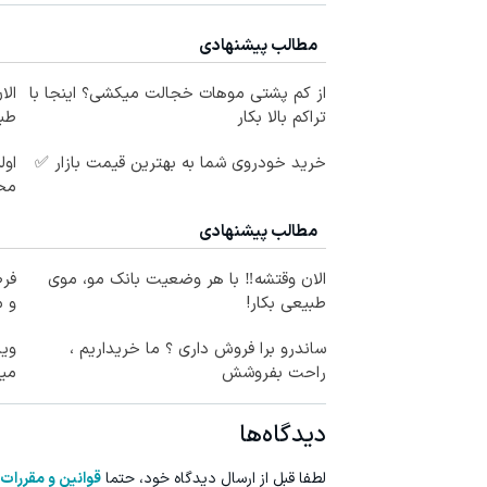
مطالب پیشنهادی
از کم پشتی موهات خجالت میکشی؟ اینجا با
الا
تراکم بالا بکار
طبی
خرید خودروی شما به بهترین قیمت بازار ✅
اول
مح
مطالب پیشنهادی
الان وقتشه‼️ با هر وضعیت بانک مو، موی
فرص
طبیعی بکار!
و م
ساندرو برا فروش داری ؟ ما خریداریم ،
وید
راحت بفروشش
میل
دیدگاه‌ها
لطفا قبل از ارسال دیدگاه خود، حتما
قوانین و مقررات