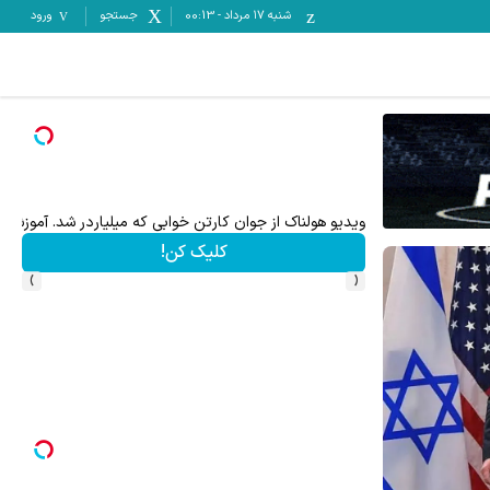
شنبه ۱۷ مرداد
-
00:13
جستجو
ورود
ی پولدارشی! باور نداری امتحانش مجانیه
ویدیو هولناک از جوان کارتن خوابی که میلیاردر شد. آموزش ر
کلیک کن!
›
‹