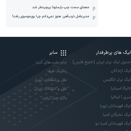
معمای سمت چپ بارسلونا پیچیده‌تر شد
مدیرعامل ذوب‌آهن: هنوز نمی‌دانم چرا پورموسوی رفت!
لیگ های پرطرفدار
سایر
جدول لیگ برتر ایران (خلیج فارس)
جام ملت های آسیا
لیگ آزادگان
رنکینگ فیفا
لیگ برتر انگلیس
نقل و انتقالات اروپا
لالیگا اسپانیا
نقل و انتقالات ایران
سری آ ایتالیا
پاری سن ژرمن
لیگ قهرمانان اروپا
لیگ نخبگان آسیا
لیگ قهرمانان آسیا دو