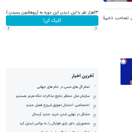
13هزار نفر با این دیدن این دوره به آرزوهاشون رسیدن | ثبت‌‌نام رایگان
ی پولدارشی! باور نداری امتحانش مجانیه
ای تصاحب ذخیرۀ
کلیک کن!
›
‹
آخرین اخبار
تمام گل های مسی در جام های جهانی
سازمان ملل: منتظر نتایج مذاکرات تنگه هرمز هستیم
اختصاصی: احتمال تعویق شروع فصل جدید
مشکل در نهایی شدن خرید جدید آرسنال
منصوریان: داور بازی فوتبال را به بوکس تبدیل کرد