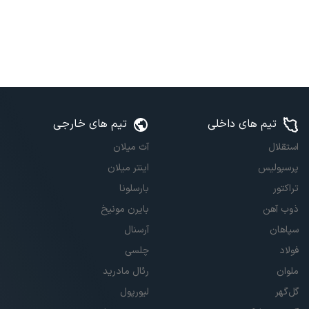
تیم های داخلی
تیم های خارجی
استقلال
آث میلان
پرسپولیس
اینتر میلان
تراکتور
بارسلونا
ذوب آهن
بایرن مونیخ
سپاهان
آرسنال
فولاد
چلسی
ملوان
رئال مادرید
گل‌گهر
لیورپول