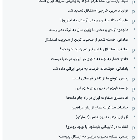
سپاه: بازگشایی تنگه هرمز منوط به پذیرش شروط ایران است
قرارداد مربی خارجی استقلال تمدید شد
هایجک 130 میلیون پوندی آرسنال به لیورپول!
ماجدی: آزادی و تختی تا پایان سال به لیگ نمی رسند
صادقی: خسته شدم از صحبت کردن از مدیریت استقلال
صادقی: استقلال را این‌طور نمی‌شود اداره کرد!
فلاح: فشار به جامعه داوری در ایران، در دنیا نیست
بادامکی: خوشحالم فرصت به مربی ایرانی داده شد
پیوس: توقع ما از تارتار قهرمانی است
جلسه فوری در بایرن برای هری کین
آماده‌سازی متفاوت ایران در راه جام ملت‌ها
جزئیات مذاکرات عمان از زبان عراقچی
گل اول اینتر به یوونتوس (دیمارکو)
انقلاب در کاپیتانی بارسلونا با ورود رودری!
رسمی: ستاره محبوب برزیلی به آرسنال پیوست!