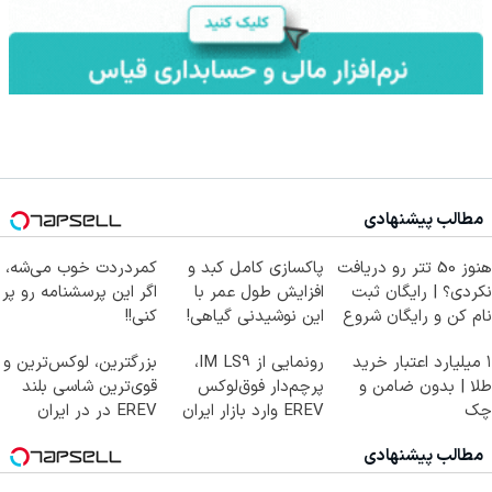
مطالب پیشنهادی
هنوز 50 تتر رو دریافت
پاکسازی کامل کبد و
کمردردت خوب می‌شه،
نکردی؟ | رایگان ثبت
افزایش طول عمر با
اگر این پرسشنامه رو پر
نام کن و رایگان شروع
این نوشیدنی گیاهی!
کنی!!
کن!
کلیک جهت خرید
۱ میلیارد اعتبار خرید
رونمایی از IM LS9،
بزرگترین، لوکس‌ترین و
طلا | بدون ضامن و
پرچم‌دار فوق‌لوکس
قوی‌ترین شاسی بلند
چک
EREV وارد بازار ایران
EREV در در ایران
شد
رونمایی شد
مطالب پیشنهادی