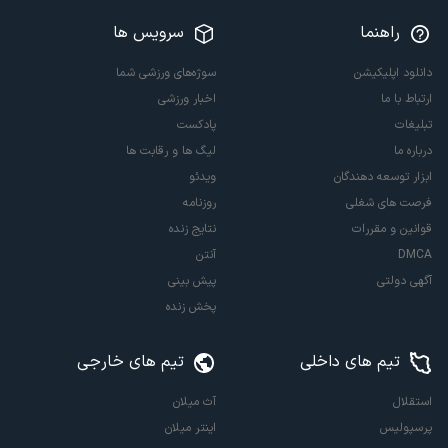
راهنما
سرویس ها
دانلود اپلیکیشن
سوژه‌های ورزشی شما
ارتباط با ما
اخبار ورزشی
تبلیغات
پادکست
درباره ما
لیگ ها و رقابت ها
ابزار توسعه دهندگان
ویدئو
فرصت های شغلی
روزنامه
قوانین و مقررات
نتایج زنده
DMCA
آنتن
آگهی دولتی
پیش بینی
پخش زنده
تیم های داخلی
تیم های خارجی
استقلال
آث میلان
پرسپولیس
اینتر میلان