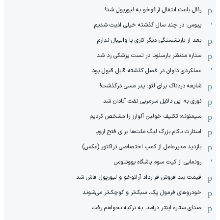
رئال باعث انتقال آرائوخو به لیورپول شد!
پیوس: در چند سال گذشته خیلی اذیت شدیم
بعد از بازنشستگی دیگر کاری با والیبال ندارم
ستاره مدنظر بارسلونا در تست پزشکی رد شد
عملکردی داوان در فصل گذشته قابل قبول بود
شایعه دردناک برای لئو: پدر مسی درگذشت!
نوری به این دلایل سرمربی نفت آبادان شد
سیمئونه: تکلیف خولین آلوارز را مشخص کردیم
استارت ناکام بزرگ لیگ ملت‌ها برای فتح اروپا
بازدید مدیرعامل از کمپ اختصاصی تراکتور (عکس)
رونمایی از کیت سوم باشگاه یوونتوس
قیمت بند فروش قرارداد آرائوخو و لیورپول فاش شد
خودروهای فرمول یک، سبک‌تر و کوچک‌تر می‌شوند
صدای ستاره اینتر درآمد: به ترکیه نخواهم رفت