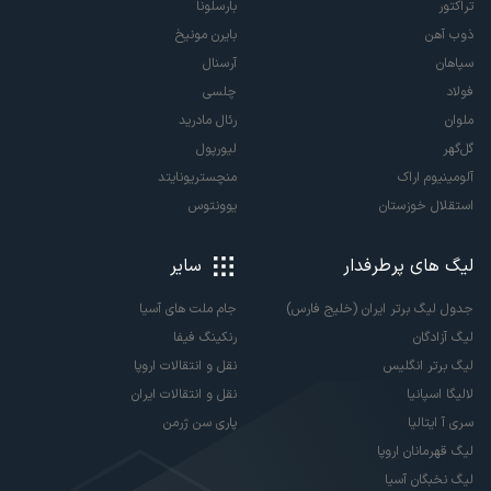
تراکتور
بارسلونا
ذوب آهن
بایرن مونیخ
سپاهان
آرسنال
فولاد
چلسی
ملوان
رئال مادرید
گل‌گهر
لیورپول
آلومینیوم اراک
منچستریونایتد
استقلال خوزستان
یوونتوس
لیگ های پرطرفدار
سایر
جدول لیگ برتر ایران (خلیج فارس)
جام ملت های آسیا
لیگ آزادگان
رنکینگ فیفا
لیگ برتر انگلیس
نقل و انتقالات اروپا
لالیگا اسپانیا
نقل و انتقالات ایران
سری آ ایتالیا
پاری سن ژرمن
لیگ قهرمانان اروپا
لیگ نخبگان آسیا