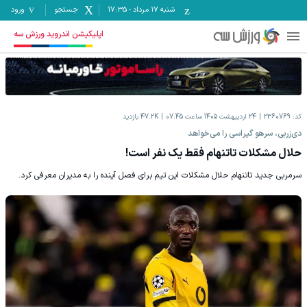
شنبه ۱۷ مرداد
-
17:35
جستجو
ورود
اپلیکیشن اندروید ورزش سه
کد:
2360769
24 اردیبهشت 1405 ساعت 07:45
47.2K
بازدید
دی‌زربی، سرهو گیراسی را می‌خواهد
حلال مشکلات تاتنهام فقط یک نفر است!
سرمربی جدید تاتنهام حلال مشکلات این تیم برای فصل آینده را به مدیران معرفی کرد.