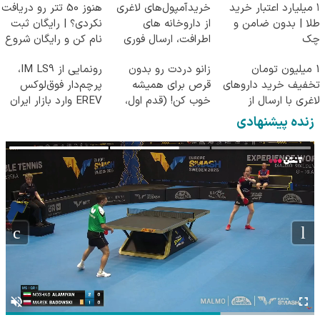
۱ میلیارد اعتبار خرید
خریدآمپول‌های لاغری
هنوز 50 تتر رو دریافت
طلا | بدون ضامن و
از داروخانه های
نکردی؟ | رایگان ثبت
چک
اطرافت، ارسال فوری
نام کن و رایگان شروع
همراه با پک یخ!
کن!
1 میلیون تومان
زانو دردت رو بدون
رونمایی از IM LS9،
تخفیف خرید داروهای
قرص برای همیشه
پرچم‌دار فوق‌لوکس
لاغری با ارسال از
خوب کن! (قدم اول،
EREV وارد بازار ایران
داروخانه و پک یخ!
پرسش‌نامه)
شد
زنده پیشنهادی