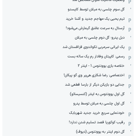
وضعیت مالکیت ملوان مشخص شد
گل سوم چلسی به میلان توسط کایسدو
تیم یحیی یک مهاجم جدید و آشنا خرید
آرسنال به سرعت عاشق گیمارش می‌شود!
دبل پدرو؛ گل دوم چلسی به میلان
یک ایرانی سرمربی تکواندوی قزاقستان شد
رسمی: کاپیتان وفادار رم یک ساله بست
خلاصه بازی یوونتوس 1 - اینتر 2
اختصاصی: رضا شکاری هی‌یر وی‌ گو پیکان!
جدایی دو بازیکن دیگر از بارسا قطعی شد
گل اول یوونتوس به اینتر (کنسیسائو)
گل اول چلسی به میلان توسط پدرو
خودنمایی سریع خرید جدید شهربابک
رقیب کوکوریا قصد تسلیم شدن ندارد!
گل دوم اینتر به یوونتوس (دیوف)