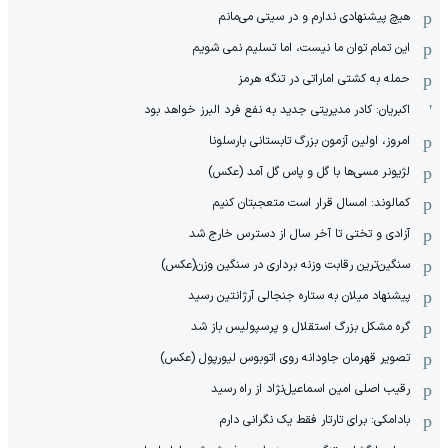
هیچ پیشنهادی ندارم و در سیتی می‌مانم
این تمام توان ما نیست، اما تسلیم نمی شویم
حمله به کشتی اماراتی در تنگه هرمز
اکبریان: کادر مدیریتی جدید به نفع فرد البرز خواهد بود
امروز، اولین آزمون بزرگ تابستانی بارسلونا
لژیونر مسی‌ها با گل و پاس گل آمد (عکس)
کمالوند: امسال قرار است متعجبتان کنیم
آزادی و تختی تا آخر سال از دسترس خارج شد
سنگین‌ترین رقابت وزنه برداری در سنگین وزن(عکس)
پیشنهاد میلان به ستاره جنجالی آرژانتین رسید
گره مشکل بزرگ استقلال و پرسپولیس باز شد
تصویر قهرمان جاودانه روی اتوبوس لیورپول (عکس)
رقیب اصلی امین اسماعیل‌نژاد از راه رسید
بادامکی: برای تارتار فقط یک نگرانی دارم