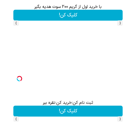
با خرید اول از گریم 200 سوت هدیه بگیر
کلیک کن!
›
‹
ثبت نام کن؛خرید کن؛نقره ببر
کلیک کن!
›
‹