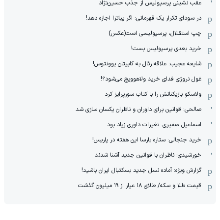
عقب نشینی پرسپولیس از جذب حسین‌نژاد
در سودای تکرار یک قهرمانی: اگر پیاتزا اجازه دهد!
چپ استقلال، پرسپولیسی است(عکس)
خرید بعدی پرسپولیس بست!
شایعه عجیب: علاقه رئال به کاپیتان یوونتوس!
غول نروژی فدای خرید ولاهوویچ می‌شود؟!
ولاسکو بازیکنانش را با کتاب سورپرایز کرد
صالحی: قوانین برای داوران و ناظران یکسان سازی شد
اسماعیل صفیری: تغیرات داوری زیاد بود
خرید جنجالی: ستاره بارسا این هفته در پاریس!
خورشیدی: ناظران با قوانین جدید آشنا شدند
گزارش ویژه‌: آماده نسل جدید بسکتبال ایران باشید!
قیمت طلا و سکه/ طلای ۱۸ عیار از ۱۹ میلیون گذشت