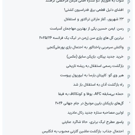
شوک به آموریم: دو ستاره اصلی میلان مرخصی گرفتند
افشای دلیل قطعی برق فدراسیون کشتی!
۲۳ شهریور، آغاز ماراتن تراکتور و استقلال
رسن: ایمن حسین یکی از بهترین مهاجمان آسیاست
برترین گل های پاری سن ژرمن در لیگ یک فرانسه 2025/26
واکنش سرمربی پاختاکور به احتمال بازی پورعلی‌گنجی
خرید جدید پیکان، بازیکن سابق (عکس)
بازگشت رسمی استقلال به ریشه تاریخی
هیر وی گو: کاپیتان بارسا به لیورپول پیوست
راه بازگشت آدان به استقلال باز شد
حمله بی‌سابقه AFC، یوفا و کونکاکاف به فیفا
گل‌های بازیکنان بایرن مونیخ در جام جهانی 2026
‫اولین مصاحبه ستاره جدید رئال مادرید
پاسور مطرح لیگ برتری، حالا شاگرد عنایتی
احتمال جذاب: بازگشت ماشین گلزنی محبوب به انگلیس