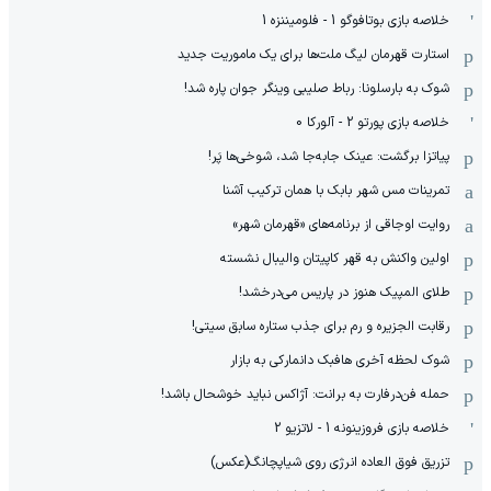
خلاصه بازی بوتافوگو 1 - فلومیننزه 1
استارت قهرمان لیگ ملت‌ها برای یک ماموریت جدید
‫شوک به بارسلونا: رباط صلیبی وینگر جوان پاره شد!
خلاصه بازی پورتو 2 - آلورکا 0
پیاتزا برگشت: عینک جابه‌جا شد، شوخی‌ها پَر!
تمرینات مس شهر بابک با همان ترکیب آشنا
روایت اوجاقی از برنامه‌های «قهرمان شهر»
اولین واکنش به قهر کاپیتان والیبال نشسته
طلای المپیک هنوز در پاریس می‌درخشد!
رقابت الجزیره و رم برای جذب ستاره سابق سیتی!
شوک لحظه آخری هافبک دانمارکی به بازار
حمله فن‌درفارت به برانت: آژاکس نباید خوشحال باشد!
خلاصه بازی فروزینونه 1 - لاتزیو 2
تزریق فوق العاده انرژی روی شیاپچانگ(عکس)