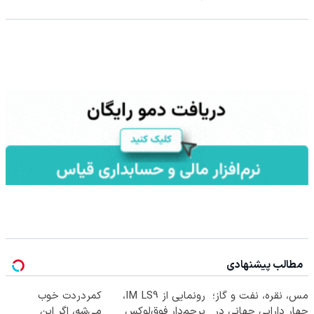
مطالب پیشنهادی
مس، نقره، نفت و گاز؛
رونمایی از IM LS9،
کمردردت خوب
چهار دارایی جهانی در
پرچم‌دار فوق‌لوکس
می‌شه، اگر این