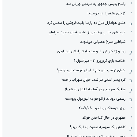
پاسخ رئیس جمهور به سردبیر ورزش سه
گل‌های رشفورد در بارسلونا
عشق هواداران بازل به بارسا بلیت‌فروشی را مختل کرد
انیمیشن جالب رونمایی از لباس فصل جدید سپاهان
شیاطین سرخ عصبانی می‌شوند
روز ویژه کوراش: از وعده طلا تا پاداش میلیاردی
خلاصه بازی کروزیرو 3 - میراسول 1
ادعای ترامپ: من هم از ایران غرامت می‌خواهم!
گره یاسر آسانی باز شد، خیال سهراب راحت!
هافبک سرخابی در آستانه انتقال به شیراز
رسمی: رونالد آرائوخو به لیورپول پیوست
ورژن ترسناک رونالدو - 2007/08
مطهری در حال گداختن فولاد
کاهش یک سهمیه صعود به لیگ برتر!
عجیب و غریب ترین مراسم معارفه دنیا!