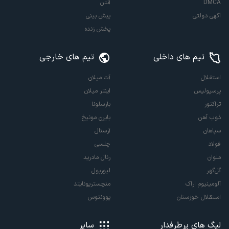
DMCA
آنتن
آگهی دولتی
پیش بینی
پخش زنده
تیم های داخلی
تیم های خارجی
استقلال
آث میلان
پرسپولیس
اینتر میلان
تراکتور
بارسلونا
ذوب آهن
بایرن مونیخ
سپاهان
آرسنال
فولاد
چلسی
ملوان
رئال مادرید
گل‌گهر
لیورپول
آلومینیوم اراک
منچستریونایتد
استقلال خوزستان
یوونتوس
لیگ های پرطرفدار
سایر