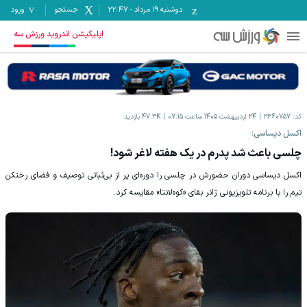
دوشنبه ۱۹ مرداد
-
22:47
جستجو
ورود
اپلیکیشن اندروید ورزش سه
کد:
2360757
24 اردیبهشت 1405 ساعت 07:15
47.3K
بازدید
اکسل دیساسی:
چلسی باعث شد پدرم در یک هفته لاغر شود!
اکسل دیساسی دوران حضورش در چلسی را دوره‌ای پر از بی‌ثباتی توصیف و فضای رختکن
تیم را با برنامه تلویزیونی ژانر بقای «کوه‌لانتا» مقایسه کرد.