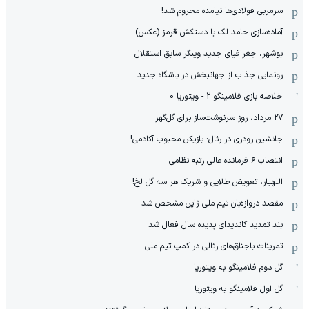
سرمربی فولادی‌ها نیامده محروم شد!
آماده‌سازی حامد لک با دستکش قرمز (عکس)
بوشهر، جغرافیای جدید وینگر سابق استقلال
رونمایی جذاب از جهانبخش در باشگاه جدید
خلاصه بازی فلامینگو 2 - ویتوریا 0
۲۷ مرداد، روز سرنوشت‌ساز برای گل‌گهر
جانشین رودری در رئال: بازیکن محبوب آکادمی!
انتصاب ۶ فرمانده عالی رتبه نظامی
اللهیار، تعویض طلایی و شریک هر سه گل لخ!
مقصد دروازه‌بان تیم ملی ژاپن مشخص شد
بند تمدید کاندیدای پدیده سال فعال شد
‫تمرینات باجناق‌های رئالی در کمپ تیم ملی
گل دوم فلامینگو به ویتوریا
گل اول فلامینگو به ویتوریا