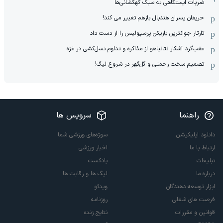
ضربات ایستگاهی به سبک کهکشانی‌ها
حریفان پسران هندبال بازهم تغییر می کند!
تارتار جوانترین بازیکن پرسپولیس را از دست داد
عقب‌گرد آشکار نتانیاهو از مذاکره و تداوم نسل‌کشی در غزه
تصمیم سخت رحمتی و گل‌گهر در شروع لیگ!
راهنما
سرویس ها
دانلود اپلیکیشن
سوژه‌های ورزشی شما
ارتباط با ما
اخبار ورزشی
تبلیغات
پادکست
درباره ما
لیگ ها و رقابت ها
ابزار توسعه دهندگان
ویدئو
فرصت های شغلی
روزنامه
قوانین و مقررات
نتایج زنده