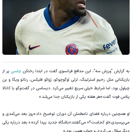
به گزارش "ورزش سه"، این مدافع فرانسوی گفت در ابتدا رختکن
چلسی
پر از
بازیکنانی مثل رحیم استرلینگ، لزلی اوگوچوکو، ژوائو فلیکس، رناتو ویگا و بن
چیلول بود، اما شرایط خیلی سریع تغییر می‌کرد. دیساسی در گفت‌وگو با کانالا
پلاس فوت گفت:«هر هفته یکی از بازیکنان جدا می‌شد.»
او همچنین درباره فضای نامطمئن آن دوران توضیح داد:«روز بعد می‌آمدی و
می‌پرسیدی:«او کجاست؟» می‌گفتند:«باشگاه جدید پیدا کرده.» بعد درباره یکی
دیگر سؤال می‌کردی و جواب همین بود.»