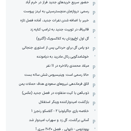
حضور سریع خریدهای جدید فراز در خرم آباد
رسمی: دروازه‌بان منچسترسیتی به لیدز پیوست
خیبر با اضافه شدن نفرات جدید، آماده فصل تازه
قالیباف در توییت جدید به ترامپ کنایه زد
گل اول لخ‌پوزنان به کلاکسویک (آگنرو)
دو پاس گل برای حردانی پس از استوری جنجالی
خوشامدگویی رئال مادرید به دیامونده
میلاد محمدی بالاخره در 11 نفر
حالا رسمی است: وینیسیوس شش ساله بست
اتاق فرماندهی نیروهای سعودی هدف حملات یمن
ذوب‌آهن با کیت متفاوت در فصل جدید (عکس)
بازگشت امیدوارکننده وینگر استقلال
خلاصه بازی جاگیلونیا 2 - گلاسکو رنجرز 1
آسانی برگشت، گل زد و سهراب امیدوار شد
یوونتوس - ناپولی ، فصل 2020 سری آ