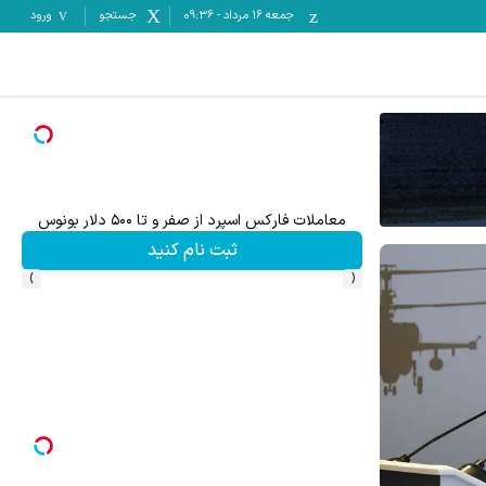
جمعه ۱۶ مرداد
-
09:36
جستجو
ورود
معاملات فارکس اسپرد از صفر و تا ۵۰۰ دلار بونوس
60% تخفیف ویژه جین وست + خرید در4 قسط
ثبت نام کنید
›
‹