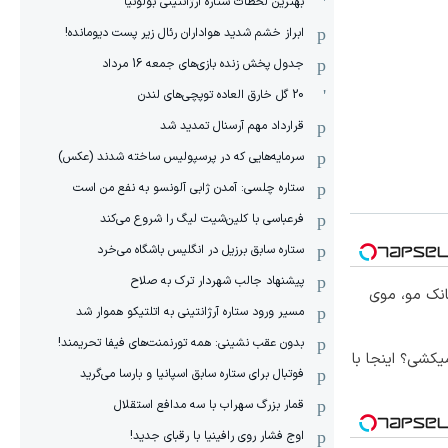
بهترین لحظات ستاره آرژانتینی بولونیا
ابراز خشم شدید هواداران رئال زیر پست دیومانده!
جدول پخش زنده بازی‌های جمعه 16 مرداد
20 گل خارق العاده توپچی‌های لندن
قرارداد مهم آرسنال تمدید شد
سرمایه‌هایی که در پرسپولیس ساخته شدند (عکس)
ستاره چلسی: آمدن ژابی آلونسو به نفع من است
فرعباسی با کلین‌شیت لیگ را شروع می‌کند
ستاره سابق برزیل در انگلیس باشگاه می‌خرد
پیشنهاد جالب شهردار ترک به صلاح
انک مو، موی
مسیر ورود ستاره آرژانتینی به اتلتیکو هموار شد
بدون عقب نشینی: همه تورنمنت‌های فیفا تحریمند!
کشی؟ اینجا با
فوتبال برای ستاره سابق اسپانیا و بارسا می‌گرید
قمار بزرگ سهراب با سه مدافع استقلال
اوج فشار روی رافینیا با رقبای جدید!