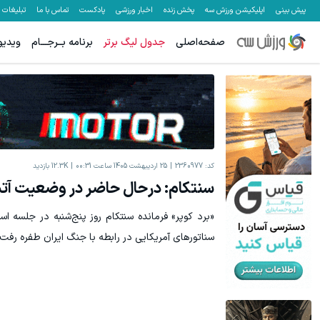
پیش بینی
اپلیکیشن ورزش سه
پخش زنده
اخبار ورزشی
پادکست
تماس با ما
تبلیغات
صفحه‌اصلی
جدول لیگ برتر
برنامه بــرجـــام
ویدیو
کد:
2360977
25 اردیبهشت 1405 ساعت 00:31
12.3K
بازدید
سنتکام: درحال حاضر در وضعیت 
«برد کوپر» فرمانده سنتکام روز پنج‌شنبه در جلسه اس
سناتورهای آمریکایی در رابطه با جنگ ایران طفره رفت.