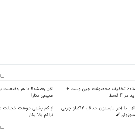
تا %60 تخفیف محصولات جین وست +
الان وقتشه‼️ با هر وضعیت ب
 در 4 قسط
طبیعی بکار!
از الان تا آخر تابستون حداقل 12کیلو چربی
از کم پشتی موهات خجالت می
سوزونی🧨
تراکم بالا بکار