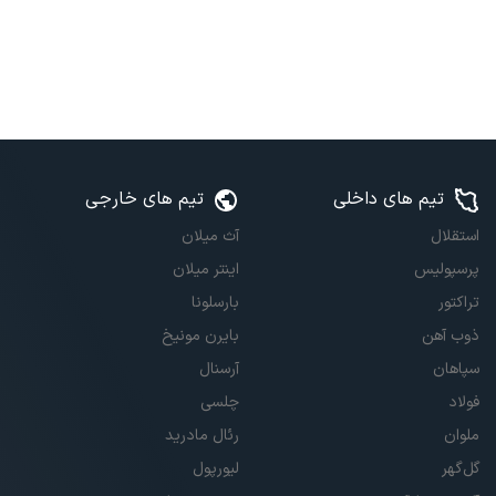
تیم های داخلی
تیم های خارجی
استقلال
آث میلان
پرسپولیس
اینتر میلان
تراکتور
بارسلونا
ذوب آهن
بایرن مونیخ
سپاهان
آرسنال
فولاد
چلسی
ملوان
رئال مادرید
گل‌گهر
لیورپول