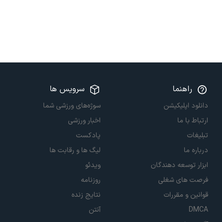
راهنما
سرویس ها
دانلود اپلیکیشن
سوژه‌های ورزشی شما
ارتباط با ما
اخبار ورزشی
تبلیغات
پادکست
درباره ما
لیگ ها و رقابت ها
ابزار توسعه دهندگان
ویدئو
فرصت های شغلی
روزنامه
قوانین و مقررات
نتایج زنده
DMCA
آنتن