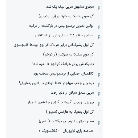
مجری مشهور مربی لیگ یک شد
گل سوم بنفیکا به هارتس (پاولیدیس)
اولین تمرین پرسپولیس در بازگشت از ترکیه
جدایی سنتر ۲۱۸ سانتی‌متری از استقلال
گل اول بشیکتاش برابر هرادک کرالوو توسط کلیچسوی
گل دوم بنفیکا به هارتس (آرائوخو)
بشیکتاش برابر هرادک کرالوو 10 نفره شد!
کاظمیان: جدایی از پرسپولیس سخت بود
بیخیال جذب مهاجم: فقط توافق با رامین رضاییان!
مربی سابق میلان از دنیا رفت
پیروزی اروپایی آبی‌ها با گلزنی جانشین اللهیار
گل اول بنفیکا به هارتس (سیلوا)
سحرخیزان با توپ پر برگشت (عکس)
خلاصه بازی لخ‌پوزنان 1 - کلاکسویک 0