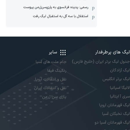
رسمی: پدیده فرانسوی به پاری‌سن‌ژرمن پیوست
استقلال با سه گل به استقبال لیگ رفت
لیگ های پرطرفدار
سایر
جدول لیگ برتر ایران (خلیج فارس)
جام ملت های آسیا
لیگ آزادگان
رنکینگ فیفا
لیگ برتر انگلیس
نقل و انتقالات اروپا
لالیگا اسپانیا
نقل و انتقالات ایران
سری آ ایتالیا
پاری سن ژرمن
لیگ قهرمانان اروپا
لیگ نخبگان آسیا
لیگ قهرمانان آسیا دو