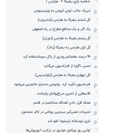
خلاصه بازی بنفیکا 6 - هارتس 1
تبریک جالب تونی کروس به وینیسیوس
گل ششم بنفیکا به هارتس (شلدروپ)
یک گلر و یک مدافع مطرح در راه اصفهان
گل پنجم بنفیکا به هارتس (دوران)
گل اول هارتس به بنفیکا (رناد)
۹۹ درصد مطمئنم رودری از رئال سوءاستفاده کرد
مسیر ناگویا از فدراسیون می‌گذرد
گل چهارم بنفیکا به هارتس (پاولیدیس)
فدراسیون تأیید کرد: بونوچی دستیار مانچینی می‌شود
قاب‌هایی از تمرین سرخ‌پوشان پایتخت
هدف قرار دادن اهداف متخاصم در قشم
‏تمرینات نفس‌گیر سرمربی یونانی در تالار مشحون
بازی دوستانه بارسلونا لغو شد
اولین روز ویکتور مونیوز در ترکیب لیورپولی‌ها