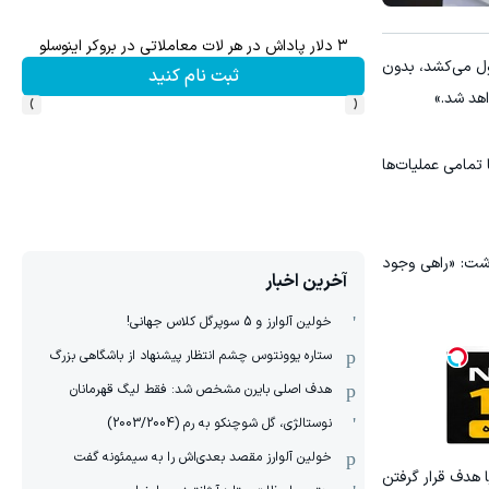
۳ دلار پاداش در هر لات معاملاتی در بروکر اینوسلو
ول می‌کشد، بدون
ثبت نام کنید
›
‹
هد شد.»
تمامی عملیات‌ها
م بیان داشت: «راهی وجود
آخرین اخبار
خولین آلوارز و 5 سوپرگل کلاس جهانی!
ستاره یوونتوس چشم انتظار پیشنهاد از باشگاهی بزرگ
هدف اصلی بایرن مشخص شد: فقط لیگ قهرمانان
نوستالژی، گل شوچنکو به رم (2003/2004)
خولین آلوارز مقصد بعدی‌اش را به سیمئونه گفت
 هدف قرار گرفتن