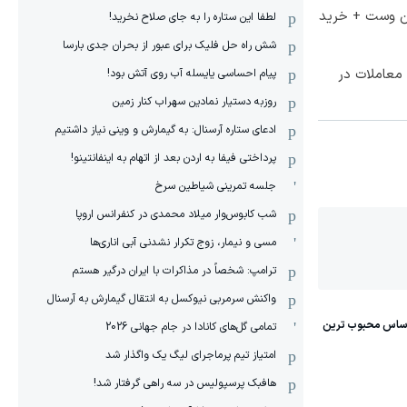
تا 60 درصد تخفیف ویژه جین وست + خرید
لطفا این ستاره را به جای صلاح نخرید!
شش راه حل فلیک برای عبور از بحران جدی بارسا
معاملات در
پیام احساسی یایسله آب روی آتش بود!
روزبه دستیار نمادین سهراب کنار زمین
ادعای ستاره آرسنال: به گیمارش و وینی نیاز داشتیم
پرداختی فیفا به اردن بعد از اتهام به اینفانتینو!
جلسه تمرینی شیاطین سرخ
شب کابوس‌وار میلاد محمدی در کنفرانس اروپا
مسی و نیمار، زوج تکرار نشدنی آبی اناری‌ها
ترامپ: شخصاً در مذاکرات با ایران درگیر هستم
واکنش سرمربی نیوکسل به انتقال گیمارش به آرسنال
تمامی گل‌های کانادا در جام جهانی 2026
امتیاز تیم پرماجرای لیگ یک واگذار شد
هافبک پرسپولیس در سه راهی گرفتار شد!