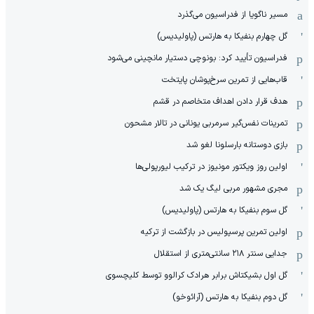
مسیر ناگویا از فدراسیون می‌گذرد
گل چهارم بنفیکا به هارتس (پاولیدیس)
فدراسیون تأیید کرد: بونوچی دستیار مانچینی می‌شود
قاب‌هایی از تمرین سرخ‌پوشان پایتخت
هدف قرار دادن اهداف متخاصم در قشم
‏تمرینات نفس‌گیر سرمربی یونانی در تالار مشحون
بازی دوستانه بارسلونا لغو شد
اولین روز ویکتور مونیوز در ترکیب لیورپولی‌ها
مجری مشهور مربی لیگ یک شد
گل سوم بنفیکا به هارتس (پاولیدیس)
اولین تمرین پرسپولیس در بازگشت از ترکیه
جدایی سنتر ۲۱۸ سانتی‌متری از استقلال
گل اول بشیکتاش برابر هرادک کرالوو توسط کلیچسوی
گل دوم بنفیکا به هارتس (آرائوخو)