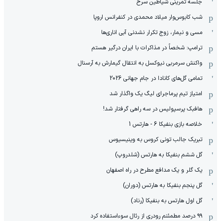
جلسه تمرینی شیاطین سرخ
شب کابوس‌وار میلاد محمدی در کنفرانس اروپا
مسی و نیمار، زوج تکرار نشدنی آبی اناری‌ها
ترامپ: شخصاً در مذاکرات با ایران درگیر هستم
واکنش سرمربی نیوکسل به انتقال گیمارش به آرسنال
تمامی گل‌های کانادا در جام جهانی 2026
امتیاز تیم پرماجرای لیگ یک واگذار شد
هافبک پرسپولیس در سه راهی گرفتار شد!
خلاصه بازی بنفیکا 6 - هارتس 1
تبریک جالب تونی کروس به وینیسیوس
گل ششم بنفیکا به هارتس (شلدروپ)
یک گلر و یک مدافع مطرح در راه اصفهان
گل پنجم بنفیکا به هارتس (دوران)
گل اول هارتس به بنفیکا (رناد)
۹۹ درصد مطمئنم رودری از رئال سوءاستفاده کرد