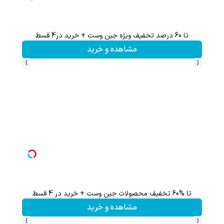
60% تخفیف ویژه جین وست + خرید در4 قسط
 خرید
مشاهده و خرید
›
‹
ثبت نام کن؛خرید کن؛نقره ببر
ن!
کلیک کن!
›
‹