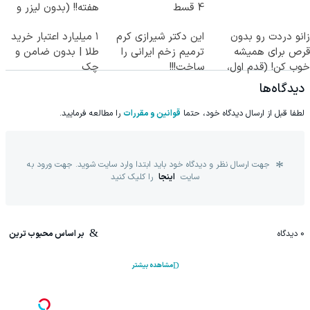
4 قسط
هفته!! (بدون لیزر و
جراحی)
زانو دردت رو بدون
این دکتر شیرازی کرم
۱ میلیارد اعتبار خرید
قرص برای همیشه
ترمیم زخم ایرانی را
طلا | بدون ضامن و
خوب کن! (قدم اول،
ساخت!!!
چک
پرسش‌نامه)
دیدگاه‌ها
لطفا قبل از ارسال دیدگاه خود، حتما
قوانین و مقررات
را مطالعه فرمایید.
جهت ارسال نظر و دیدگاه خود باید ابتدا وارد سایت شوید. جهت ورود به
سایت
اینجا
را کلیک کنید
0
دیدگاه
بر اساس محبوب ترین
مشاهده بیشتر