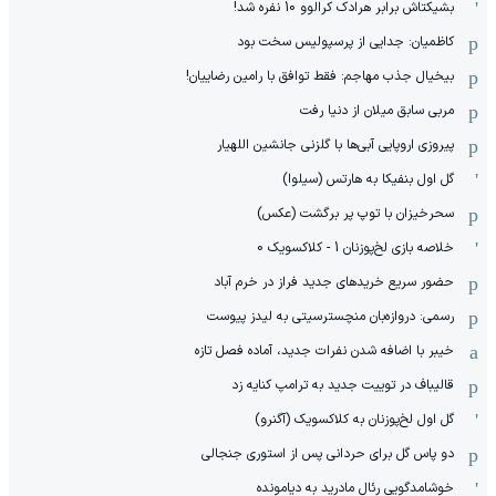
بشیکتاش برابر هرادک کرالوو 10 نفره شد!
کاظمیان: جدایی از پرسپولیس سخت بود
بیخیال جذب مهاجم: فقط توافق با رامین رضاییان!
مربی سابق میلان از دنیا رفت
پیروزی اروپایی آبی‌ها با گلزنی جانشین اللهیار
گل اول بنفیکا به هارتس (سیلوا)
سحرخیزان با توپ پر برگشت (عکس)
خلاصه بازی لخ‌پوزنان 1 - کلاکسویک 0
حضور سریع خریدهای جدید فراز در خرم آباد
رسمی: دروازه‌بان منچسترسیتی به لیدز پیوست
خیبر با اضافه شدن نفرات جدید، آماده فصل تازه
قالیباف در توییت جدید به ترامپ کنایه زد
گل اول لخ‌پوزنان به کلاکسویک (آگنرو)
دو پاس گل برای حردانی پس از استوری جنجالی
خوشامدگویی رئال مادرید به دیامونده