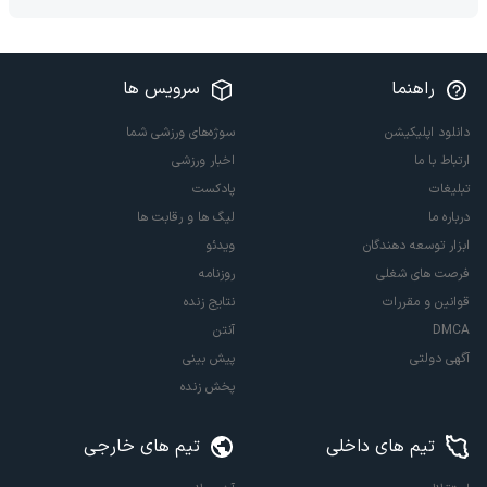
راهنما
سرویس ها
دانلود اپلیکیشن
سوژه‌های ورزشی شما
ارتباط با ما
اخبار ورزشی
تبلیغات
پادکست
درباره ما
لیگ ها و رقابت ها
ابزار توسعه دهندگان
ویدئو
فرصت های شغلی
روزنامه
قوانین و مقررات
نتایج زنده
DMCA
آنتن
آگهی دولتی
پیش بینی
پخش زنده
تیم های داخلی
تیم های خارجی