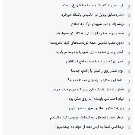
فرعباسی با کلین‌شیت لیگ را شروع می‌کند
ستاره سابق برزیل در انگلیس باشگاه می‌خرد
پیشنهاد جالب شهردار ترک به صلاح
مسیر ورود ستاره آرژانتینی به اتلتیکو هموار شد
بدون عقب نشینی: همه تورنمنت‌های فیفا تحریمند!
فوتبال برای ستاره سابق اسپانیا و بارسا می‌گرید
قمار بزرگ سهراب با سه مدافع استقلال
اوج فشار روی رافینیا با رقبای جدید!
لطفا این ستاره را به جای صلاح نخرید!
شش راه حل فلیک برای عبور از بحران جدی بارسا
پیام احساسی یایسله آب روی آتش بود!
روزبه دستیار نمادین سهراب کنار زمین
ادعای ستاره آرسنال: به گیمارش و وینی نیاز داشتیم
پرداختی فیفا به اردن بعد از اتهام به اینفانتینو!