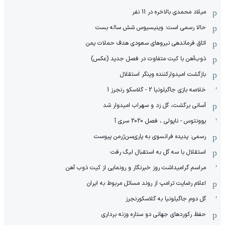
میلاد محمدی بالاخره در 11 نفر
حالا رسمی است: وینیسیوس شش ساله بست
اتاق فرماندهی نیروهای سعودی هدف حملات یمن
ذوب‌آهن با کیت متفاوت در فصل جدید (عکس)
بازگشت امیدوارکننده وینگر استقلال
خلاصه بازی جاگیلونیا 2 - گلاسکو رنجرز 1
آسانی برگشت، گل زد و سهراب امیدوار شد
یوونتوس - ناپولی ، فصل 2020 سری آ
رسمی: پدیده فرانسوی به پاری‌سن‌ژرمن پیوست
استقلال با سه گل به استقبال لیگ رفت
مراسم گرامیداشت روز خبرنگار و رونمایی از کیت ذوب آهن
اعلام رضایت ترامپ از روند مسائل مربوط به ایران
گل دوم جاگیلونیا به گلاسکورنجرز
حفظ رکوردهای جهانی دو ستاره وزنه برداری