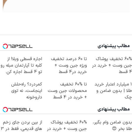
مطالب پیشنهادی
60% تخفیف پوشاک
تا 60 درصد تخفیف
اجاره‌ قسطی ویلا! از
جین وست + خرید در
ویژه جین وست +
کلبه تا آپارتمان مبله رو
4 قسط
خرید در4 قسط
تو 4 قسط اجاره کن.
۱ میلیارد اعتبار خرید
تا %60 تخفیف
کمردرد؟ راه‌حلش
طلا | بدون ضامن و
محصولات جین وست
اینجاست، نه توی
چک
+ خرید در 4 قسط
داروخونه
مطالب پیشنهادی
بدون ضامن وام بگیر،
60% تخفیف پوشاک
از بین بردن جای زخم
طلا بخر 😍
جین وست + خرید در
های قدیمی، فقط در 3