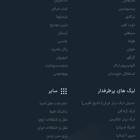
استقلال
آث میلان
پرسپولیس
اینتر میلان
تراکتور
بارسلونا
ذوب آهن
بایرن مونیخ
سپاهان
آرسنال
فولاد
چلسی
ملوان
رئال مادرید
گل‌گهر
لیورپول
آلومینیوم اراک
منچستریونایتد
استقلال خوزستان
یوونتوس
لیگ های پرطرفدار
سایر
جدول لیگ برتر ایران (خلیج فارس)
جام ملت های آسیا
لیگ آزادگان
رنکینگ فیفا
لیگ برتر انگلیس
نقل و انتقالات اروپا
لالیگا اسپانیا
نقل و انتقالات ایران
سری آ ایتالیا
پاری سن ژرمن