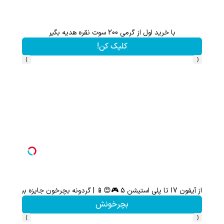
ام کن
با خرید اول از گرمی 200 سوت نقره هدیه بگیر
کلیک کن!
›
‹
از آیفون 17 تا پلی استیشن 5 🎮😍📱 | گردونه بچرخون جایزه ببر
بچرخونش
›
‹