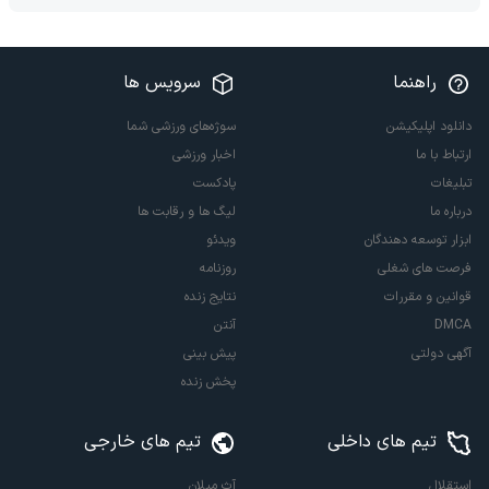
راهنما
سرویس ها
دانلود اپلیکیشن
سوژه‌های ورزشی شما
ارتباط با ما
اخبار ورزشی
تبلیغات
پادکست
درباره ما
لیگ ها و رقابت ها
ابزار توسعه دهندگان
ویدئو
فرصت های شغلی
روزنامه
قوانین و مقررات
نتایج زنده
DMCA
آنتن
آگهی دولتی
پیش بینی
پخش زنده
تیم های داخلی
تیم های خارجی
استقلال
آث میلان