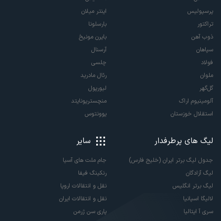
پرسپولیس
اینتر میلان
تراکتور
بارسلونا
ذوب آهن
بایرن مونیخ
سپاهان
آرسنال
فولاد
چلسی
ملوان
رئال مادرید
گل‌گهر
لیورپول
آلومینیوم اراک
منچستریونایتد
استقلال خوزستان
یوونتوس
لیگ های پرطرفدار
سایر
جدول لیگ برتر ایران (خلیج فارس)
جام ملت های آسیا
لیگ آزادگان
رنکینگ فیفا
لیگ برتر انگلیس
نقل و انتقالات اروپا
لالیگا اسپانیا
نقل و انتقالات ایران
سری آ ایتالیا
پاری سن ژرمن