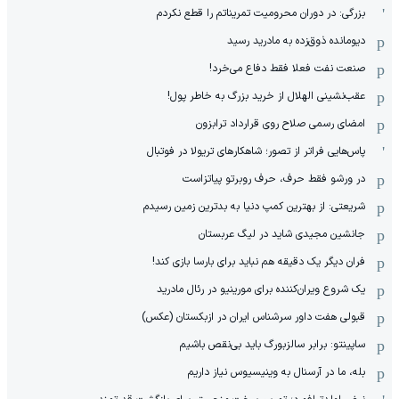
بزرگی: در دوران محرومیت تمریناتم را قطع نکردم
دیومانده ذوق‌زده به مادرید رسید
صنعت نفت فعلا فقط دفاع می‌خرد!
عقب‌نشینی الهلال از خرید بزرگ به خاطر پول!
امضای رسمی صلاح روی قرارداد ترابزون
پاس‌هایی فراتر از تصور؛ شاهکارهای تریولا در فوتبال
در ورشو فقط حرف، حرف روبرتو پیاتزاست
شریعتی: از بهترین کمپ‌ دنیا به بدترین زمین‌ رسیدم
جانشین مجیدی شاید در لیگ عربستان
فران دیگر یک دقیقه هم نباید برای بارسا بازی کند!
یک شروع ویران‌کننده برای مورینیو در رئال مادرید
قبولی هفت داور سرشناس ایران در ازبکستان (عکس)
ساپینتو: برابر سالزبورگ باید بی‌نقص باشیم
بله، ما در آرسنال به وینیسیوس نیاز داریم