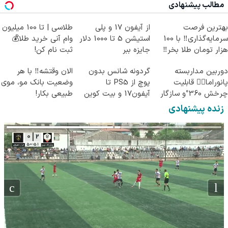
مطالب پیشنهادی
بهترین فرصت
از آیفون 17 و پلی
طلاسی | تا 100 میلیون
سرمایه‌گذاری‼️ با 100
استیشن 5 تا 1000 دلار
وام آنی خرید طلا💰
هزار تومان طلا بخر‼️
جایزه ببر
ثبت نام کن!
دوربین مداربسته
گردونه شانس بدون
الان وقتشه‼️ با هر
پانوراما👈🏻 قابلیت
پوچ از PS5 تا
وضعیت بانک مو، موی
چرخش 360°و سازگار
آیفون17 و بیت کوین
طبیعی بکار!
با اندروید و ios
🔥
زنده پیشنهادی