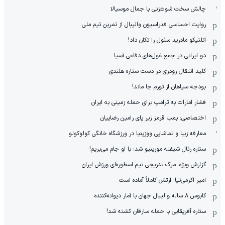
چالش سخت شوت‌زنی با جمال موسیالا
روایت احساسی فدراسیون والیبال از تمرین تیم ملی
اتلتیکو مادرید سئول را تکان داد!
دو ایرانی در جمع غول‌های دفاعی آسیا
کلید انتقال رودری در دست ستاره هلندی
بودجه سپاهان از تورم جا ماند!
فشار امارات به ترامپ برای حمله زمینی به ایران
اختصاصی: بمب قرمز زیر پای رامین رضاییان
معارفه زیبا و تماشایی ووزینیا در ورزشگاه خانگی کولوکولو
ستاره رئال شیفته مورینیو شد: با او جام می‌بریم!
گزارش ویژه: مرگ تدریجی تیم اسطوره‌ای ورزش ایران
امیر اکرمی‌نیا: ارتش کاملاً آماده است
کابوس ۸ ساله والیبال جهان با آمار دیوانه‌کننده
ستاره آفریقایی با حمله سارقان کشته شد!