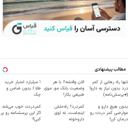
مطالب پیشنهادی
تنها راه رهایی از کمر
الان وقتشه‼️ با هر
۱ میلیارد اعتبار خرید
درد بدون نیاز به دارو!
وضعیت بانک مو، موی
طلا | بدون ضامن و
(◂پرسش‌نامه)
طبیعی بکار!
چک
بدون هیچ دارو و
کمردرد؟ راه‌حلش
کمردردت خوب می‌شه،
عوارضی کمر دردت رو
اینجاست، نه توی
اگر این پرسشنامه رو پر
درمان کن!
داروخونه
کنی!!
(پرسش‌نامه)