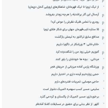
از لیگ اروپا تا لیگ قهرمانان؛ شاهکارهای اروپایی آنخل دی‌ماریا
آرسنال این گلر پراشتباه را هرچه زودتر بفروشد
رودری با تماس فلیک نظرش را عوض کرد!
١۵ ستاره نایب‌قهرمان جهان برای شکار طلای اروپا
مدافع سابق تراکتور به تیمش بازگشت
خانلرخانی: ۴ ورزشکار در ناگویا داریم
آموریم خیلی زود من را شگفت‌زده کرد
مردانی، : بچه ها خودشان را باور کنند
ورزشگاه پارس آماده میزبانی از حریفان فجر
حجی زواره:تیم آینده داری در اختیار داریم
حاجی موسایی: تمرینات فشرده‌ای دارم
سلیمی: مسیر کسب سهمیه المپیک دشوار است
برخورداری: مسیر المپیک از پاکستان و کره می گذرد
کلهر: از نظر بدنی برای حضور در مسابقات کاملا آماده‌ام