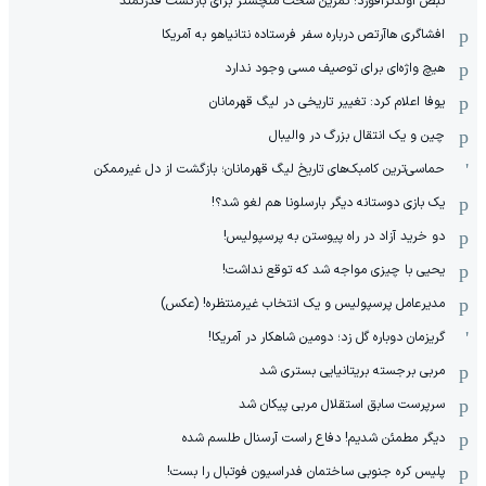
نبض اولدترافورد؛ تمرین سخت منچستر برای بازگشت قدرتمند
افشاگری هاآرتص درباره سفر فرستاده نتانیاهو به آمریکا
هیچ واژه‌ای برای توصیف مسی وجود ندارد
یوفا اعلام کرد: تغییر تاریخی در لیگ قهرمانان
چین و یک انتقال بزرگ در والیبال
حماسی‌ترین کامبک‌های تاریخ لیگ قهرمانان؛ بازگشت از دل غیرممکن
یک بازی دوستانه دیگر بارسلونا هم لغو شد؟!
دو خرید آزاد در راه پیوستن به پرسپولیس!
یحیی با چیزی مواجه شد که توقع نداشت!
مدیرعامل پرسپولیس و یک انتخاب غیرمنتظره! (عکس)
گریزمان دوباره گل زد؛ دومین شاهکار در آمریکا!
مربی برجسته بریتانیایی بستری شد
سرپرست سابق استقلال مربی پیکان شد
دیگر مطمئن شدیم! دفاع راست آرسنال طلسم شده
پلیس کره ‌جنوبی ساختمان فدراسیون فوتبال را بست!