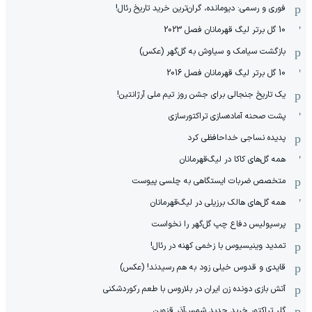
فوری و رسمی: دیومانده، گران‌ترین خرید تاریخ رئال!
10 گل برتر لیگ قهرمانان فصل 2023
بازگشت سیامک و سیاوش به گل‌گهر (عکس)
10 گل برتر لیگ قهرمانان فصل 2016
یک تاریخ جنجالی برای جشن روز تیم ملی آرژانتین!
پشت صحنه آماده‌سازی تراکتورسازی
پدیده نساجی خداحافظی کرد
همه گل‌های کاکا در لیگ‌قهرمانان
متخصص ضربات ایستگاهی به چلسی پیوست
همه گل‌های هالک برزیلی در لیگ‌قهرمانان
پرسپولیس دفاع چپ گل‌گهر را نخواست
تمدید وینیسیوس با زخمی کهنه در رئال!
قایدی و قدوس خیلی زود به هم رسیدند! (عکس)
آتش بازی دونده زن ایران در بلاروس با طعم رکوردشکنی
گلر تراکتور خرید جدید شمس‌آذر قزوین