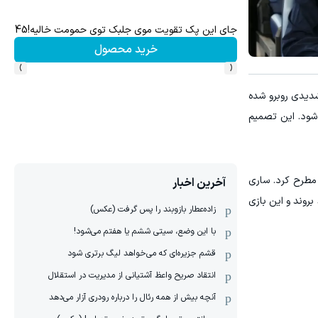
جای این پک تقویت موی جلبک توی حمومت خالیه!45%تخفیف
فرصت ویژه! با
خرید محصول
›
‹
شدیدی روبرو شده
لی برگزار شود. این تصمیم
مطرح کرد. ساری
آخرین اخبار
ن می‌توانند بروند و این بازی
زاده‌عطار بازوبند را پس گرفت (عکس)
با این وضع، سیتی ششم یا هفتم می‌شود!
قشم جزیره‌ای که می‌خواهد لیگ برتری شود
انتقاد صریح واعظ آشتیانی از مدیریت در استقلال
آنچه بیش از همه رئال را درباره رودری آزار می‌دهد