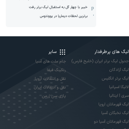
خیبر با چهار گل به استقبال لیگ برتر رفت
برترین لحظات دیماریا در یوونتوس
لیگ های پرطرفدار
سایر
جدول لیگ برتر ایران (خلیج فارس)
جام ملت های آسیا
لیگ آزادگان
رنکینگ فیفا
لیگ برتر انگلیس
نقل و انتقالات اروپا
لالیگا اسپانیا
نقل و انتقالات ایران
سری آ ایتالیا
پاری سن ژرمن
لیگ قهرمانان اروپا
لیگ نخبگان آسیا
لیگ قهرمانان آسیا دو