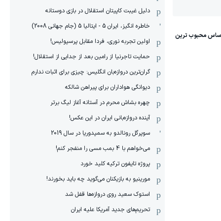
دلیل غیبت کاپیتان استقلال در بازی دوستانه
خاطره انگیز، ایران 5 - ایتالیا 5 (جام جهانی 2008)
اولین تجربه نوری، فردا مقابل پرسپولیس!
حمایت تاجرنیا از رامین بعد از جدایی از استقلال!
گران‌ترین دروازه‌بان انگلیس: چیزی برای اثبات ندارم
دیوانگی هواداران برای پیراهن شالکه
چهره بشاش محرم در آستانه آغاز لیگ برتر
آینده دروازه‌بانی ایران در این عکس!
سوپرگل رونالدو به سمپدوریا در سال 2019
می‌خواهم با 4 بمب مسی را منفجر کنم!
پروژه تایفون ترکیه کلید خورد
مورینیو به بازیکنان می‌گوید چه باید بخورند!
استوک سعید روی دروازه‌ها قفل شد
تحریم‌های جدید آمریکا علیه ایران