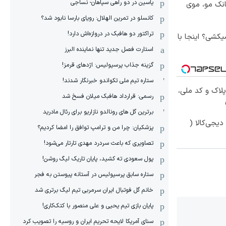
یاسین در دو راهی سپاهان- نساجی
انک مو، موی
کانسلو در تمرین الهلال: رویای بارسا نابود شد؟
تراکتور دو هافبک در دروازه‌اش دارد!
کشی؟ اینجا با
استارت فصل جدید تنها نماینده البرز
گزینه جذاب پرسپولیس: اژدهای قرمز!
ستاره تیم ملی تکواندو خبرنگار شدند!
پلاک و کد ملی،
رسمی: قرارداد هافبک میلان فسخ شد
برترین گل های رونالدو نازاریو برای رئال مادرید
یجی‌کالا (
پزشکیان: چرا من و ترامپ توافق را امضا کردیم؟
تصاویری که باعث سردرد مهدی تارتار می‌شود!
پول سعودی ته کشید، پایان تاریک لیگ روشن!
ستاره سابق پرسپولیس در آستانه پیوستن به فجر
خانم گل فوتبال ایران سرمربی تیم لیگ برتری شد
پایان بازی تیم یحیی و علی منصور با کتک‌کاری!
سنای آمریکا لایحه تحریم ایران و روسیه را تصویب کرد