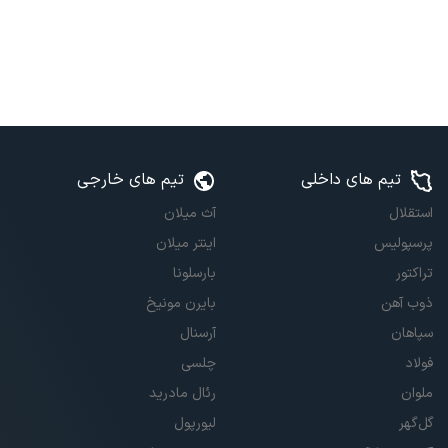
تیم های داخلی
تیم های خارجی
استقلال
آث میلان
پرسپولیس
اینتر میلان
تراکتور
بارسلونا
ذوب آهن
بایرن مونیخ
سپاهان
آرسنال
فولاد
چلسی
ملوان
رئال مادرید
گل‌گهر
لیورپول