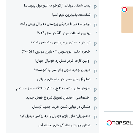
بمب شبانه: رونالد آرائوخو به لیورپول پیوست!
شکست‌ناپذیرترین تیم آسیا
نیمار سه بار تا نزدیکی پیوستن به رئال پیش رفت
برترین لحظات موتو GP در سال 2026
دو خرید بعدی پرسپولیس مشخص شدند
خاطره انگیز، یوونتوس 2 - بایرن مونیخ 1 (2005)
اولین کارت قرمز نسل زد فوتبال جهان!
میزبان جدید سوپرجام اسپانیا کجاست؟
تمام گل های مسی در جام های جهانی
سازمان ملل: منتظر نتایج مذاکرات تنگه هرمز هستیم
اختصاصی: احتمال تعویق شروع فصل جدید
مشکل در نهایی شدن خرید جدید آرسنال
منصوریان: داور بازی فوتبال را به بوکس تبدیل کرد
شکارچیان ثانیه‌ها، گل های لحظه آخر