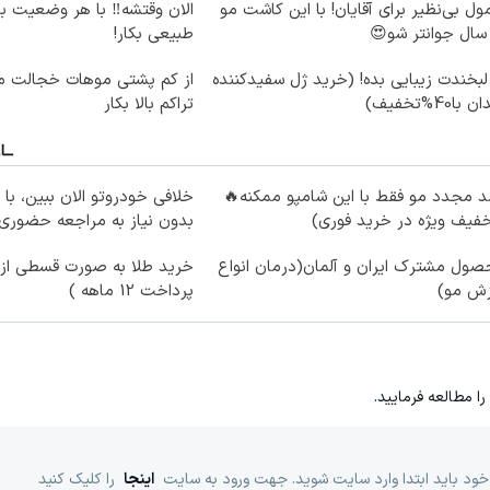
ول بی‌نظیر برای آقایان! با این کاشت مو
الان وقتشه‼️ با هر وضعیت ب
طبیعی بکار!
لبخندت زیبایی بده! (خرید ژل سفیدکننده
از کم پشتی موهات خجالت می
 با40%تخفیف)
تراکم بالا بکار
 مجدد مو فقط با این شامپو ممکنه🔥
خلافی خودروتو الان ببین، با 
فیف ویژه در خرید فوری)
بدون نیاز به مراجعه حضوری
ول مشترک ایران و آلمان(درمان انواع
خرید طلا به صورت قسطی از د
زش مو)
پرداخت 12 ماهه )
را مطالعه فرمایید.
خود باید ابتدا وارد سایت شوید. جهت ورود به سایت
اینجا
را کلیک کنید