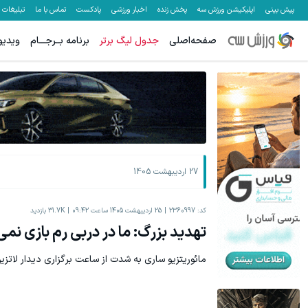
پیش بینی
اپلیکیشن ورزش سه
پخش زنده
اخبار ورزشی
پادکست
تماس با ما
تبلیغات
صفحه‌اصلی
جدول لیگ برتر
برنامه بــرجـــام
ویدیو
27 اردیبهشت 1405
کد:
2360997
25 اردیبهشت 1405 ساعت 09:42
31.7K
بازدید
تهدید بزرگ: ما در دربی رم بازی نمی
مائوریتزیو ساری به شدت از ساعت برگزاری دیدار لاتزیو