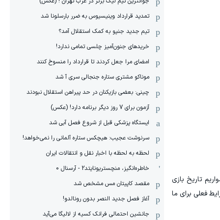
جوانترین تیم لیگ برتر در غرب تهران ! (عکس)
تمدید قرارداد وینیسیوس به ضرر بارسلونا شد
تیم جدید جنپو به کمک استقلال آمد؟
خریدهای جنون‌آمیز چلسی تمامی ندارد!
امضای مرا جعل کردند تا قرارداد را منسوخ کنند
موناکو مشتری ستاره جنجالی سری آ شد
چینی: بعضی بازیکنان در حد پیراهن استقلال نبودند
آزمون برای 7 روز دیگر برنامه دارد! (عکس)
ایستگاه پزشکی قبل از شروع فصل آبی شد
سرنوشت عجیب: هیچکس ستاره آلمانی را نمی‌خواهد!
لحظه به لحظه با اخبار نقل و انتقالات ایران
خاطره‌انگیز، منچستریونایتد2 - آرسنال 0
اریم تاریخ بازی
مقصد کاپیتان مس مشخص شد
ایط فعلی برای ما
آغاز فصل جدید النصر بدون رونالدو!
جانشین احتمالی فرانک کسیه از لالیگا می‌آید