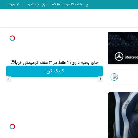
شنبه ۱۷ مرداد
-
05:18
جستجو
ورود
جای بخیه داری؟؟ فقط در 3 هفته ترمیمش کن!😍
جای 
کلیک کن!
›
‹