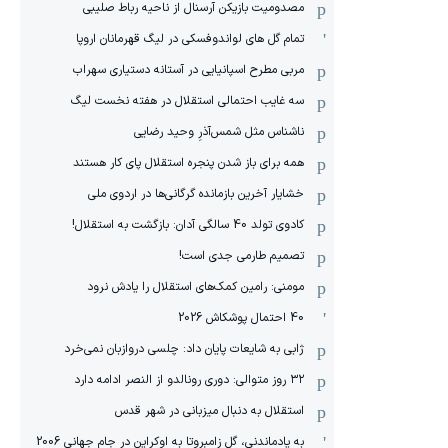
مصدومیت بازیکن آرسنال از ناحیه رباط صلیبی
تمام گل های لواندوفسکی در لیگ قهرمانان اروپا
مربی مطرح اسپانیایی در آستانه دستیاری سهراب
سه غایب احتمالی استقلال در هفته نخست لیگ
ناشناس مثل شمس‌آذرِ وحید رضایی
همه برای باز شدن پنجره استقلال پای کار هستند
خشایار آخرین بازمانده گرگانی‌ها در اردوی ملی
کادوی تولد 40 سالگی آدان: بازگشت به استقلال!
تصمیم طارمی جدی است!
مومنی: رامین کمک‌های استقلال را یادش نرود
40 احتمال پوشکاش 2026
ژابی به شایعات پایان داد: چلسی دروازبان نمی‌خرد
۳۲ روز متوالی: دوری رونالدو از النصر ادامه دارد
استقلال به دنبال میزبانی در شهر قدس
به یادماندنی، گل زامبروتا به اوکراین در جام جهانی 2006