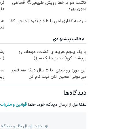
کاشت مو با خط رویش طبیعی😍 اقساطی
فرم
بدون بهره
10 سال جوانتر شو😍
سرمایه گذاری امن با طلا و نقره | دیجی کالا
به 
دندان
مطالب پیشنهادی
با یک پنجم هزینه ی کاشت، موهات رو
رشد
پرپشت کن(شامپو جلبک سبز)
(تخ
این دوره رو نبینی، تا 5 سال دیگه هم فقیر
محص
می‌مونی! همین الان ثبت نام کن
ری
دیدگاه‌ها
لطفا قبل از ارسال دیدگاه خود، حتما
قوانین و مقررات
جهت ارسال نظر و دیدگاه 