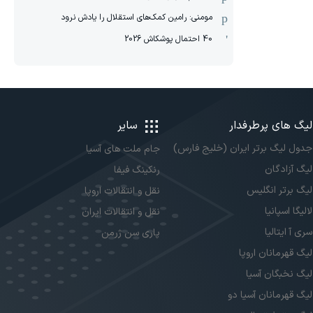
مومنی: رامین کمک‌های استقلال را یادش نرود
40 احتمال پوشکاش 2026
لیگ های پرطرفدار
سایر
جدول لیگ برتر ایران (خلیج فارس)
جام ملت های آسیا
لیگ آزادگان
رنکینگ فیفا
لیگ برتر انگلیس
نقل و انتقالات اروپا
لالیگا اسپانیا
نقل و انتقالات ایران
سری آ ایتالیا
پاری سن ژرمن
لیگ قهرمانان اروپا
لیگ نخبگان آسیا
لیگ قهرمانان آسیا دو