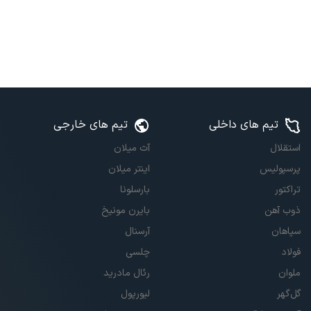
تیم های داخلی
تیم های خارجی
استقلال
آث میلان
پرسپولیس
اینتر میلان
تراکتور
بارسلونا
ذوب آهن
بایرن مونیخ
سپاهان
آرسنال
فولاد
چلسی
ملوان
رئال مادرید
گل‌گهر
لیورپول