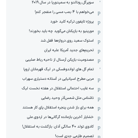
سوپرگل رونالدو به سمپدوریا در سال 2019
می‌خواهم با 4 بمب مسی را منفجر کنم!
پروژه تایفون ترکیه کلید خورد
مورینیو به بازیکنان می‌گوید چه باید بخورند!
استوک سعید روی دروازه‌ها قفل شد
تحریم‌های جدید آمریکا علیه ایران
مصدومیت بازیکن آرسنال از ناحیه رباط صلیبی
تمام گل های لواندوفسکی در لیگ قهرمانان اروپا
مربی مطرح اسپانیایی در آستانه دستیاری سهراب
سه غایب احتمالی استقلال در هفته نخست لیگ
ناشناس مثل شمس‌آذرِ وحید رضایی
همه برای باز شدن پنجره استقلال پای کار هستند
خشایار آخرین بازمانده گرگانی‌ها در اردوی ملی
کادوی تولد 40 سالگی آدان: بازگشت به استقلال!
تصمیم طارمی جدی است!