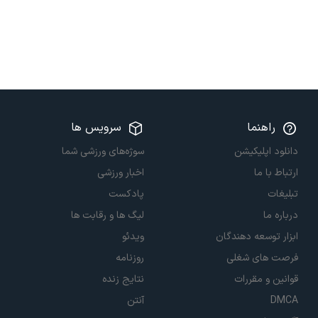
راهنما
سرویس ها
دانلود اپلیکیشن
سوژه‌های ورزشی شما
ارتباط با ما
اخبار ورزشی
تبلیغات
پادکست
درباره ما
لیگ ها و رقابت ها
ابزار توسعه دهندگان
ویدئو
فرصت های شغلی
روزنامه
قوانین و مقررات
نتایج زنده
DMCA
آنتن