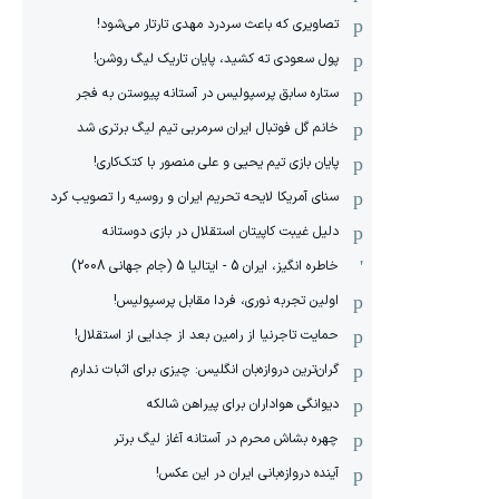
تصاویری که باعث سردرد مهدی تارتار می‌شود!
پول سعودی ته کشید، پایان تاریک لیگ روشن!
ستاره سابق پرسپولیس در آستانه پیوستن به فجر
خانم گل فوتبال ایران سرمربی تیم لیگ برتری شد
پایان بازی تیم یحیی و علی منصور با کتک‌کاری!
سنای آمریکا لایحه تحریم ایران و روسیه را تصویب کرد
دلیل غیبت کاپیتان استقلال در بازی دوستانه
خاطره انگیز، ایران 5 - ایتالیا 5 (جام جهانی 2008)
اولین تجربه نوری، فردا مقابل پرسپولیس!
حمایت تاجرنیا از رامین بعد از جدایی از استقلال!
گران‌ترین دروازه‌بان انگلیس: چیزی برای اثبات ندارم
دیوانگی هواداران برای پیراهن شالکه
چهره بشاش محرم در آستانه آغاز لیگ برتر
آینده دروازه‌بانی ایران در این عکس!