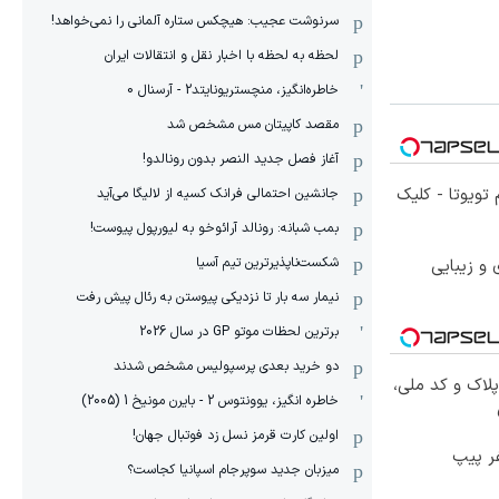
سرنوشت عجیب: هیچکس ستاره آلمانی را نمی‌خواهد!
لحظه به لحظه با اخبار نقل و انتقالات ایران
خاطره‌انگیز، منچستریونایتد2 - آرسنال 0
مقصد کاپیتان مس مشخص شد
آغاز فصل جدید النصر بدون رونالدو!
تویوتا - کلیک
جانشین احتمالی فرانک کسیه از لالیگا می‌آید
بمب شبانه: رونالد آرائوخو به لیورپول پیوست!
شکست‌ناپذیرترین تیم آسیا
و زیبایی
نیمار سه بار تا نزدیکی پیوستن به رئال پیش رفت
برترین لحظات موتو GP در سال 2026
دو خرید بعدی پرسپولیس مشخص شدند
پلاک و کد ملی،
خاطره انگیز، یوونتوس 2 - بایرن مونیخ 1 (2005)
اولین کارت قرمز نسل زد فوتبال جهان!
میزبان جدید سوپرجام اسپانیا کجاست؟