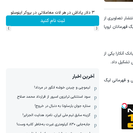
۳ دلار پاداش در هر لات معاملاتی در بروکر اینوسلو
نتشار تصاویری از
ثبت نام کنید
›
‹
گ قهرمانان اروپا
قالش به زراعت بانک آنکارا یکی از
ی تشکیل داد.
آخرین اخبار
 و قهرمانی لیگ
لیموچی و چیدن خوشه انگور در مرداد!
سود استثنایی ترابزون اسپور از قرارداد محمد صلاح
ستاره جوان بارسلونا به دنبال در خروج!
گزینه سابق تیم ملی ایران، نامزد هدایت الجزایر!
جابه‌جایی ۸۳۰ کیلومتری غیرت به‌خاطر کانیه وست!