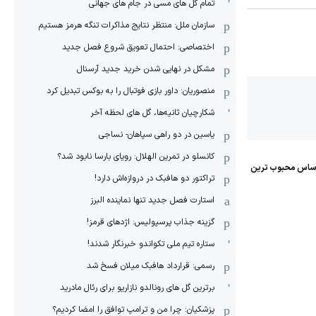
تمام گل های مسی در جام های جهانی
سازمان ملل: منتظر نتایج مذاکرات تنگه هرمز هستیم
اختصاصی: احتمال تعویق شروع فصل جدید
مشکل در نهایی شدن خرید جدید آرسنال
منصوریان: داور بازی فوتبال را به بوکس تبدیل کرد
شکارچیان ثانیه‌ها، گل های لحظه آخر
یاسین در دو راهی سپاهان- نساجی
کانسلو در تمرین الهلال: رویای بارسا نابود شد؟
تراکتور دو هافبک در دروازه‌اش دارد!
استارت فصل جدید تنها نماینده البرز
گزینه جذاب پرسپولیس: اژدهای قرمز!
ستاره تیم ملی تکواندو خبرنگار شدند!
رسمی: قرارداد هافبک میلان فسخ شد
برترین گل های رونالدو نازاریو برای رئال مادرید
پزشکیان: چرا من و ترامپ توافق را امضا کردیم؟