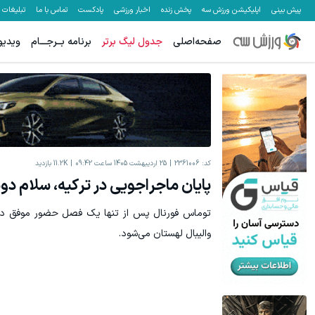
پیش بینی
اپلیکیشن ورزش سه
پخش زنده
اخبار ورزشی
پادکست
تماس با ما
تبلیغات
صفحه‌اصلی
جدول لیگ برتر
برنامه بــرجـــام
ویدیو
کد:
2361006
25 اردیبهشت 1405 ساعت 09:42
11.2K
بازدید
پایان ماجراجویی در ترکیه، سلام دوب
توماس فورنال پس از تنها یک فصل حضور موفق در ت
والیبال لهستان می‌شود.