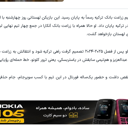
زراعت بانک ترکیه رسماً به پایان رسید. این بازیکن لهستانی روز چهارشنبه با ا
یه پایان داد. او حالا همراه با زراعت بانک آنکارا در جمع چهار تیم نهایی لی
ای لهستان بازخواهد گشت.
توماس فورنال هفت ماه پرفشار را پشت سر گذاشت. او پس از فصل ۲۰۲۵-۲۰۲۴ تصمیم گرفت راهی ترکیه شود و انت
ر عبدالعزیز و هم‌تیمی سابقش در یاستربسکی، یعنی ترور کلونو، خط حمله‌ای رؤیای
ی‌نقص داشت و حضور یک‌ساله فورنال در این تیم با کسب سوپرجام، جام حذفی