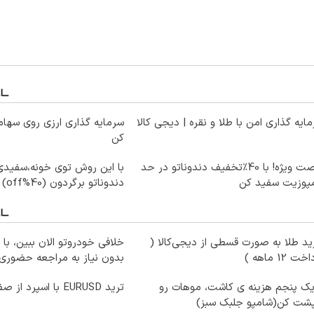
ایه گذاری امن با طلا و نقره | دیجی کالا
سرمایه گذاری ارزی روی سهام 
کن
فرصت ویژه! با 40٪تخفیف دندوناتو در حد
با این روش توی خونه،سفیدی 
مپوزیت سفید کن
دندوناتو برگردون (40%off)
د طلا به صورت قسطی از دیجی‌کالا (
خلافی خودروتو الان ببین، با 
ت 12 ماهه )
بدون نیاز به مراجعه حضوری
یک پنجم هزینه ی کاشت، موهات رو
ترید EURUSD با اسپرد از صفر پیپ
پشت کن(شامپو جلبک سبز)