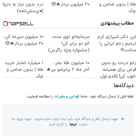
طلا | بدون ضامن و
20 میلیون بردار🔥😍
درد بدون نیاز به دارو!
چک
(◂پرسش‌نامه)
مطالب پیشنهادی
این دکتر شیرازی کرم
سرمایه‌اتو توی مدت
10 میلیون سپرده کن،
ترمیم زخم ایرانی را
کم دو برابر کن!
20 میلیون بردار🔥😍
ساخت!!!
(جشنواره ویژه زاگرس)
🔥
زانو دردت رو بدون
10 میلیون طلا بخر،
۱ میلیارد اعتبار خرید
قرص برای همیشه
آخر ماه 2 برابرشو ببر🔥
طلا | بدون ضامن و
خوب کن! (قدم اول،
چک
پرسش‌نامه)
دیدگاه‌ها
لطفا قبل از ارسال دیدگاه خود، حتما
قوانین و مقررات
را مطالعه فرمایید.
جهت ارسال نظر و دیدگاه خود باید ابتدا وارد سایت شوید. جهت ورود به
سایت
اینجا
را کلیک کنید