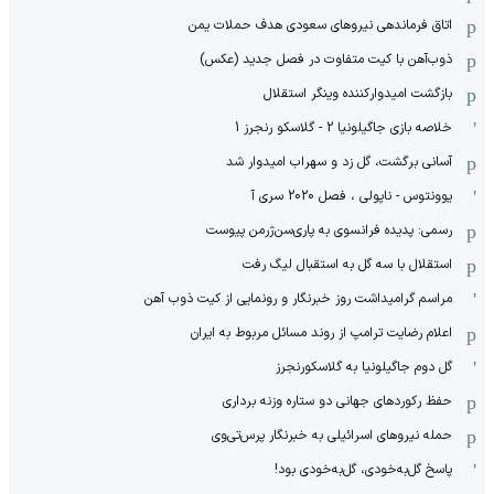
اتاق فرماندهی نیروهای سعودی هدف حملات یمن
ذوب‌آهن با کیت متفاوت در فصل جدید (عکس)
بازگشت امیدوارکننده وینگر استقلال
خلاصه بازی جاگیلونیا 2 - گلاسکو رنجرز 1
آسانی برگشت، گل زد و سهراب امیدوار شد
یوونتوس - ناپولی ، فصل 2020 سری آ
رسمی: پدیده فرانسوی به پاری‌سن‌ژرمن پیوست
استقلال با سه گل به استقبال لیگ رفت
مراسم گرامیداشت روز خبرنگار و رونمایی از کیت ذوب آهن
اعلام رضایت ترامپ از روند مسائل مربوط به ایران
گل دوم جاگیلونیا به گلاسکورنجرز
حفظ رکوردهای جهانی دو ستاره وزنه برداری
حمله نیروهای اسرائیلی به خبرنگار پرس‌تی‌وی
پاسخ گل‌به‌خودی، گل‌به‌خودی بود!