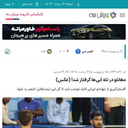
جمعه ۱۶ مرداد
-
07:19
جستجو
ورود
اپلیکیشن اندروید ورزش سه
21 اردیبهشت 1405
النصر دبی
2
-
1
کلباء
کد:
2361029
25 اردیبهشت 1405 ساعت 12:30
26.8K
بازدید
مغانلو در تله آبی‌ها گرفتار شد! (عکس)
آفسایدگیری از مهاجم ایرانی کلباء موجب شد تا گل این تیم مقابل النصر رد شود.