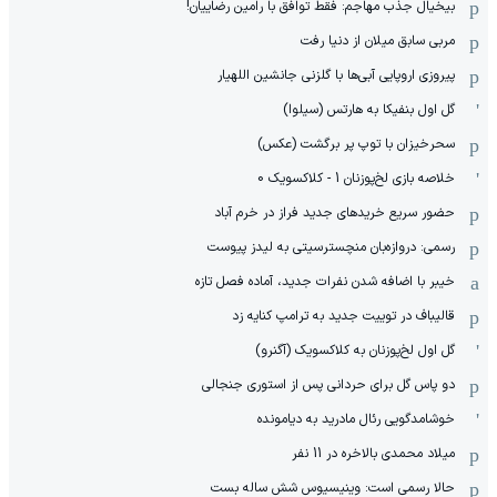
بیخیال جذب مهاجم: فقط توافق با رامین رضاییان!
مربی سابق میلان از دنیا رفت
پیروزی اروپایی آبی‌ها با گلزنی جانشین اللهیار
گل اول بنفیکا به هارتس (سیلوا)
سحرخیزان با توپ پر برگشت (عکس)
خلاصه بازی لخ‌پوزنان 1 - کلاکسویک 0
حضور سریع خریدهای جدید فراز در خرم آباد
رسمی: دروازه‌بان منچسترسیتی به لیدز پیوست
خیبر با اضافه شدن نفرات جدید، آماده فصل تازه
قالیباف در توییت جدید به ترامپ کنایه زد
گل اول لخ‌پوزنان به کلاکسویک (آگنرو)
دو پاس گل برای حردانی پس از استوری جنجالی
خوشامدگویی رئال مادرید به دیامونده
میلاد محمدی بالاخره در 11 نفر
حالا رسمی است: وینیسیوس شش ساله بست