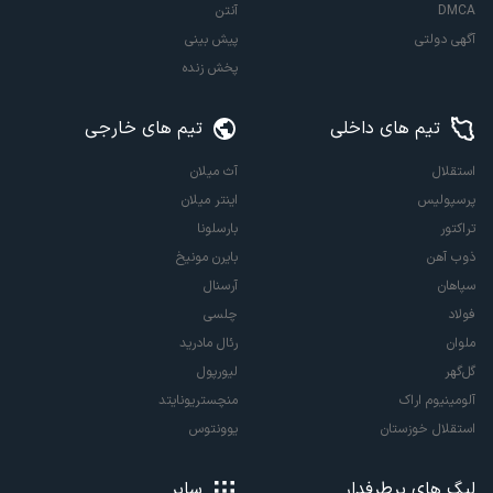
DMCA
آنتن
آگهی دولتی
پیش بینی
پخش زنده
تیم های داخلی
تیم های خارجی
استقلال
آث میلان
پرسپولیس
اینتر میلان
تراکتور
بارسلونا
ذوب آهن
بایرن مونیخ
سپاهان
آرسنال
فولاد
چلسی
ملوان
رئال مادرید
گل‌گهر
لیورپول
آلومینیوم اراک
منچستریونایتد
استقلال خوزستان
یوونتوس
لیگ های پرطرفدار
سایر