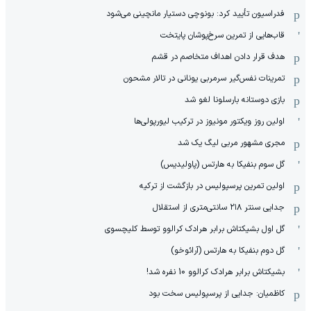
فدراسیون تأیید کرد: بونوچی دستیار مانچینی می‌شود
قاب‌هایی از تمرین سرخ‌پوشان پایتخت
هدف قرار دادن اهداف متخاصم در قشم
‏تمرینات نفس‌گیر سرمربی یونانی در تالار مشحون
بازی دوستانه بارسلونا لغو شد
اولین روز ویکتور مونیوز در ترکیب لیورپولی‌ها
مجری مشهور مربی لیگ یک شد
گل سوم بنفیکا به هارتس (پاولیدیس)
اولین تمرین پرسپولیس در بازگشت از ترکیه
جدایی سنتر ۲۱۸ سانتی‌متری از استقلال
گل اول بشیکتاش برابر هرادک کرالوو توسط کلیچسوی
گل دوم بنفیکا به هارتس (آرائوخو)
بشیکتاش برابر هرادک کرالوو 10 نفره شد!
کاظمیان: جدایی از پرسپولیس سخت بود