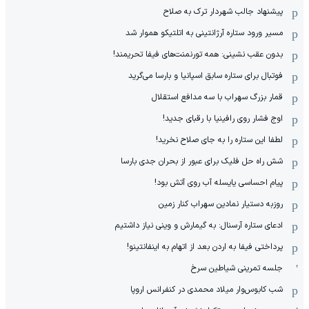
پیشنهاد جالب شهردار ترک به صلاح
مسیر ورود ستاره آرژانتینی به اتلتیکو هموار شد
بدون عقب نشینی: همه تورنمنت‌های فیفا تحریمند!
فوتبال برای ستاره سابق اسپانیا و بارسا می‌گرید
قمار بزرگ سهراب با سه مدافع استقلال
اوج فشار روی رافینیا با رقبای جدید!
لطفا این ستاره را به جای صلاح نخرید!
شش راه حل فلیک برای عبور از بحران جدی بارسا
پیام احساسی یایسله آب روی آتش بود!
روزبه دستیار نمادین سهراب کنار زمین
ادعای ستاره آرسنال: به گیمارش و وینی نیاز داشتیم
پرداختی فیفا به اردن بعد از اتهام به اینفانتینو!
جلسه تمرینی شیاطین سرخ
شب کابوس‌وار میلاد محمدی در کنفرانس اروپا