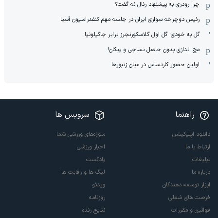
چرا رودری به پیشنهاد رئال نه گفت؟
رئیس دوچرخه سواری ایران در جلسه مهم کنفدراسیون آسیا
گل به خودی؛ گل اول گلاسکورنجرز برابر جاگیلونیا
مچ اندازی بدون حاصل نساجی و پیکان!
اولین حضور کارتساس در میان زنبورها
راهنما
سرویس ها
دانلود اپلیکیشن
سوژه‌های ورزشی شما
ارتباط با ما
اخبار ورزشی
تبلیغات
پادکست
درباره ما
لیگ ها و رقابت ها
ابزار توسعه دهندگان
ویدئو
فرصت های شغلی
روزنامه
قوانین و مقررات
نتایج زنده