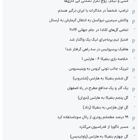
مسی و نیمار، زوج تکرار نشدنی آبی اناری‌ها
ترامپ: شخصاً در مذاکرات با ایران درگیر هستم
واکنش سرمربی نیوکسل به انتقال گیمارش به آرسنال
تمامی گل‌های کانادا در جام جهانی 2026
امتیاز تیم پرماجرای لیگ یک واگذار شد
هافبک پرسپولیس در سه راهی گرفتار شد!
خلاصه بازی بنفیکا 6 - هارتس 1
تبریک جالب تونی کروس به وینیسیوس
گل ششم بنفیکا به هارتس (شلدروپ)
یک گلر و یک مدافع مطرح در راه اصفهان
گل پنجم بنفیکا به هارتس (دوران)
گل اول هارتس به بنفیکا (رناد)
۹۹ درصد مطمئنم رودری از رئال سوءاستفاده کرد
مسیر ناگویا از فدراسیون می‌گذرد
گل چهارم بنفیکا به هارتس (پاولیدیس)