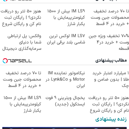
تا 70 درصد تخفیف
IM LS9 بیش از 1500
هنوز 50 تتر رو دریافت
محصولات جین وست
کیلومترپیمایش با
نکردی؟ | رایگان ثبت
+ خرید در 4 قسط
یکبار شارژ
نام کن و رایگان شروع
کن!
70% تخفیف ویژه جین
IM LS7 لوکس ترین
والکس: پل ارتباطی
وست + خرید در4
شاسی بلند برقی ایران
شما با دنیای
قسطه
سرمایه‌گذاری دیجیتال
مطالب پیشنهادی
۱ میلیارد اعتبار خرید
نیکاموتور نماینده IM
تا 70 درصد تخفیف
طلا | بدون ضامن و
Motor و Lynk&Co در
محصولات جین وست
چک
ایران
+ خرید در 4 قسط
هنوز 50 تتر رو دریافت
یخچال ویترینی 9 فوت
IM LS9 بیش از 1500
نکردی؟ | رایگان ثبت
ایستکول (جدید)
کیلومترپیمایش با
نام کن و رایگان شروع
یکبار شارژ
کن!
زنده پیشنهادی