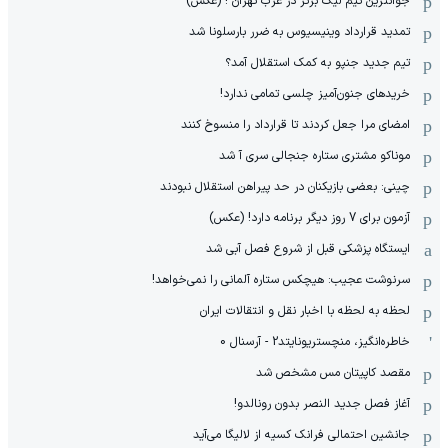
جوانترین تیم لیگ برتر در غرب تهران ! (عکس)
تمدید قرارداد وینیسیوس به ضرر بارسلونا شد
تیم جدید جنپو به کمک استقلال آمد؟
خریدهای جنون‌آمیز چلسی تمامی ندارد!
امضای مرا جعل کردند تا قرارداد را منسوخ کنند
موناکو مشتری ستاره جنجالی سری آ شد
چینی: بعضی بازیکنان در حد پیراهن استقلال نبودند
آزمون برای 7 روز دیگر برنامه دارد! (عکس)
ایستگاه پزشکی قبل از شروع فصل آبی شد
سرنوشت عجیب: هیچکس ستاره آلمانی را نمی‌خواهد!
لحظه به لحظه با اخبار نقل و انتقالات ایران
خاطره‌انگیز، منچستریونایتد2 - آرسنال 0
مقصد کاپیتان مس مشخص شد
آغاز فصل جدید النصر بدون رونالدو!
جانشین احتمالی فرانک کسیه از لالیگا می‌آید