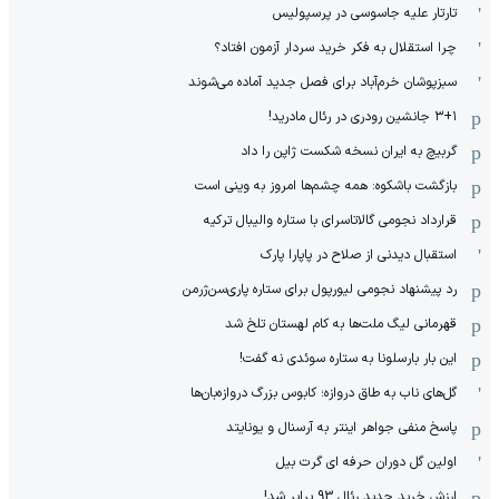
تارتار علیه جاسوسی در پرسپولیس
چرا استقلال به فکر خرید سردار آزمون افتاد؟
سبزپوشان خرم‌آباد برای فصل جدید آماده می‌شوند
۳+۱ جانشین رودری در رئال مادرید!
گربیچ به ایران نسخه شکست ژاپن را داد
بازگشت باشکوه: همه چشم‌ها امروز به وینی است
قرارداد نجومی گالاتاسرای با ستاره والیبال ترکیه
استقبال دیدنی از صلاح در پاپارا پارک
رد پیشنهاد نجومی لیورپول برای ستاره پاری‌سن‌ژرمن
قهرمانی لیگ ملت‌ها به کام لهستان تلخ شد
این بار بارسلونا به ستاره سوئدی نه گفت!
گل‌های ناب به طاق دروازه؛ کابوس بزرگ دروازه‌بان‌ها
پاسخ منفی جواهر اینتر به آرسنال و یونایتد
اولین گل دوران حرفه ای گرت بیل
ارزش خرید جدید رئال 93 برابر شد!