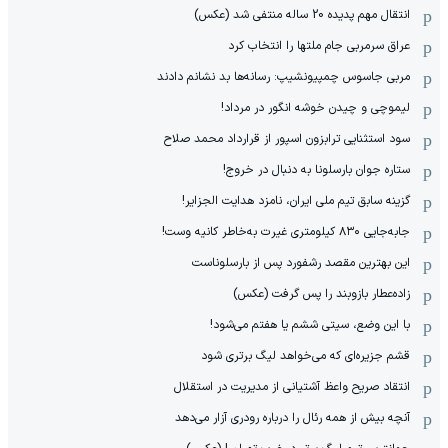
انتقال مهم پدیده 20 ساله منتفی شد (عکس)
عراق سرمربی جام ملتها را انتخاب کرد
مربی جاسوس چمپیونشیپ: رسانه‌ها بد نشانم دادند
لیموچی و چیدن خوشه انگور در مرداد!
سود استثنایی ترابزون اسپور از قرارداد محمد صلاح
ستاره جوان بارسلونا به دنبال در خروج!
گزینه سابق تیم ملی ایران، نامزد هدایت الجزایر!
جابه‌جایی ۸۳۰ کیلومتری غیرت به‌خاطر کانیه وست!
این بهترین مقصد رشفورد پس از بارسلوناست
زاده‌عطار بازوبند را پس گرفت (عکس)
با این وضع، سیتی ششم یا هفتم می‌شود!
قشم جزیره‌ای که می‌خواهد لیگ برتری شود
انتقاد صریح واعظ آشتیانی از مدیریت در استقلال
آنچه بیش از همه رئال را درباره رودری آزار می‌دهد