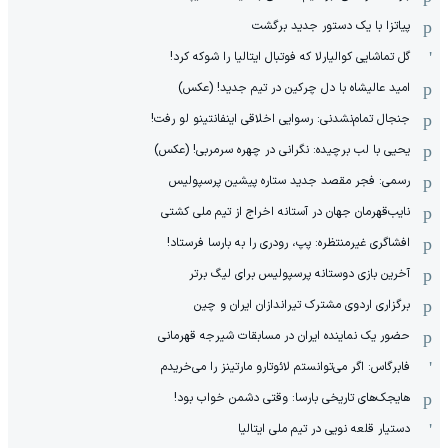
پیاتزا با یک دستور جدید برگشت
گل تماشایی کوالیارلا که فوتبال ایتالیا را شوکه کرد!
امید عالیشاه با دل چرکین در تیم جدید! (عکس)
جنجال تمام‌نشدنی:‌ رسوایی اخلاقی اینفانتینو لو رفت!
یحیی با لب برچیده: نگرانی در چهره سرمربی! (عکس)
رسمی: فجر مقصد جدید ستاره پیشین پرسپولیس
نایب‌قهرمان جهان در آستانه اخراج از تیم ملی کشتی
افشاگری غیرمنتظره: پپ، رودری را به بارسا فرستاد!
آخرین بازی دوستانه پرسپولیس برای لیگ برتر
برگزاری اردوی مشترک تیراندازان ایران و چین
حضور یک نماینده ایران در مسابقات شیرجه قهرمانی
فابرگاس: اگر می‌توانستم لائوتارو مارتینز را می‌خریدم
هایجک‌های تاریخی بارسا: وقتی دشمن خواب بود!
دستیار قلعه نویی در تیم ملی ایتالیا