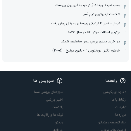
بمب شبانه: رونالد آرائوخو به لیورپول پیوست!
شکست‌ناپذیرترین تیم آسیا
نیمار سه بار تا نزدیکی پیوستن به رئال پیش رفت
برترین لحظات موتو GP در سال 2026
دو خرید بعدی پرسپولیس مشخص شدند
خاطره انگیز، یوونتوس 2 - بایرن مونیخ 1 (2005)
راهنما
سرویس ها
دانلود اپلیکیشن
سوژه‌های ورزشی شما
ارتباط با ما
اخبار ورزشی
تبلیغات
پادکست
درباره ما
لیگ ها و رقابت ها
ابزار توسعه دهندگان
ویدئو
فرصت های شغلی
روزنامه