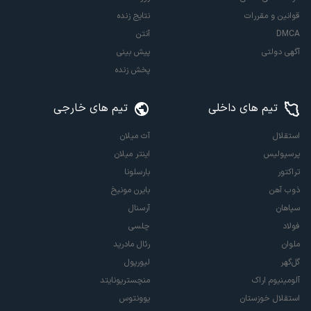
قوانین و مقررات
نتایج زنده
DMCA
آنتن
آگهی دولتی
پیش بینی
پخش زنده
تیم های داخلی
تیم های خارجی
استقلال
آث میلان
پرسپولیس
اینتر میلان
تراکتور
بارسلونا
ذوب آهن
بایرن مونیخ
سپاهان
آرسنال
فولاد
چلسی
ملوان
رئال مادرید
گل‌گهر
لیورپول
آلومینیوم اراک
منچستریونایتد
استقلال خوزستان
یوونتوس