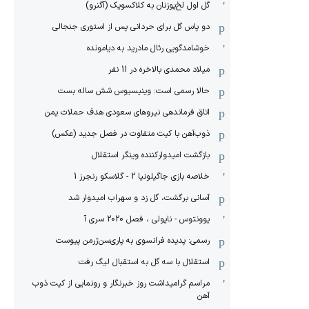
گل اول لخ‌پوزنان به کلاکسویک (آگنرو)
دو پاس گل برای حردانی پس از استوری جنجالی
خوشامدگویی رئال مادرید به دیامونده
میلاد محمدی بالاخره در 11 نفر
حالا رسمی است: وینیسیوس شش ساله بست
اتاق فرماندهی نیروهای سعودی هدف حملات یمن
ذوب‌آهن با کیت متفاوت در فصل جدید (عکس)
بازگشت امیدوارکننده وینگر استقلال
خلاصه بازی جاگیلونیا 2 - گلاسکو رنجرز 1
آسانی برگشت، گل زد و سهراب امیدوار شد
یوونتوس - ناپولی ، فصل 2020 سری آ
رسمی: پدیده فرانسوی به پاری‌سن‌ژرمن پیوست
استقلال با سه گل به استقبال لیگ رفت
مراسم گرامیداشت روز خبرنگار و رونمایی از کیت ذوب
آهن