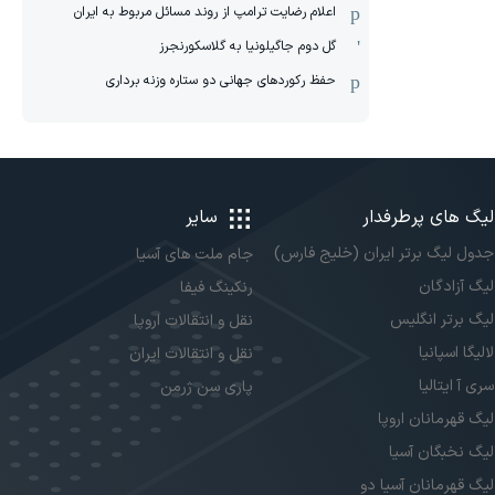
اعلام رضایت ترامپ از روند مسائل مربوط به ایران
گل دوم جاگیلونیا به گلاسکورنجرز
حفظ رکوردهای جهانی دو ستاره وزنه برداری
لیگ های پرطرفدار
سایر
جدول لیگ برتر ایران (خلیج فارس)
جام ملت های آسیا
لیگ آزادگان
رنکینگ فیفا
لیگ برتر انگلیس
نقل و انتقالات اروپا
لالیگا اسپانیا
نقل و انتقالات ایران
سری آ ایتالیا
پاری سن ژرمن
لیگ قهرمانان اروپا
لیگ نخبگان آسیا
لیگ قهرمانان آسیا دو