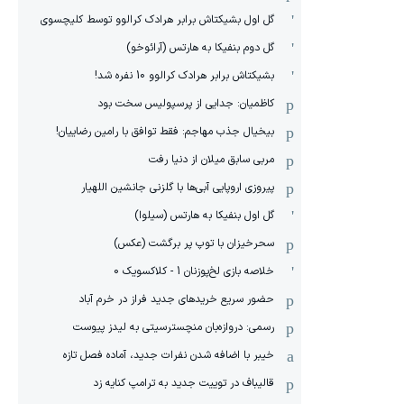
گل اول بشیکتاش برابر هرادک کرالوو توسط کلیچسوی
گل دوم بنفیکا به هارتس (آرائوخو)
بشیکتاش برابر هرادک کرالوو 10 نفره شد!
کاظمیان: جدایی از پرسپولیس سخت بود
بیخیال جذب مهاجم: فقط توافق با رامین رضاییان!
مربی سابق میلان از دنیا رفت
پیروزی اروپایی آبی‌ها با گلزنی جانشین اللهیار
گل اول بنفیکا به هارتس (سیلوا)
سحرخیزان با توپ پر برگشت (عکس)
خلاصه بازی لخ‌پوزنان 1 - کلاکسویک 0
حضور سریع خریدهای جدید فراز در خرم آباد
رسمی: دروازه‌بان منچسترسیتی به لیدز پیوست
خیبر با اضافه شدن نفرات جدید، آماده فصل تازه
قالیباف در توییت جدید به ترامپ کنایه زد