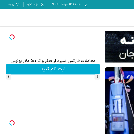
جمعه ۱۶ مرداد
-
09:02
جستجو
ورود
معاملات فارکس اسپرد از صفر و تا ۵۰۰ دلار بونوس
تا %60 تخفیف محصولات جین وست + خرید 
ثبت نام کنید
›
‹