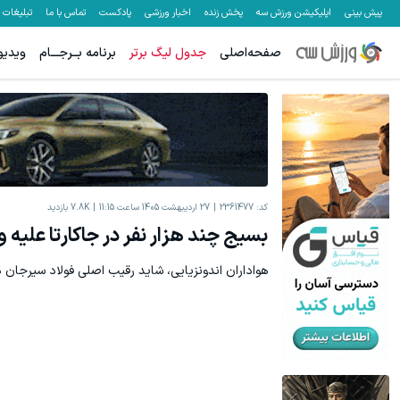
پیش بینی
اپلیکیشن ورزش سه
پخش زنده
اخبار ورزشی
پادکست
تماس با ما
تبلیغات
صفحه‌اصلی
جدول لیگ برتر
برنامه بــرجـــام
ویدیو
کد:
2361477
27 اردیبهشت 1405 ساعت 11:15
7.8K
بازدید
بسیج چند هزار نفر در جاکارتا علیه وا
هواداران اندونزیایی، شاید رقیب اصلی فولاد سیرجان در