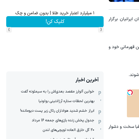
۱ میلیارد اعتبار خرید طلا | بدون ضامن و چک
تا 60 درصد تخفیف ویژه جین وست + خرید در4 قسط
زی و فولاد سیرجان ایرانیان برگزار
کلیک کن!
›
‹
ین قهرمانی خود و
شوند.
آخرین اخبار
خولین آلوارز مقصد بعدی‌اش را به سیمئونه گفت
بهترین لحظات ستاره آرژانتینی بولونیا
ابراز خشم شدید هواداران رئال زیر پست دیومانده!
جدول پخش زنده بازی‌های جمعه 16 مرداد
رقبا سخت و دشوار
20 گل خارق العاده توپچی‌های لندن