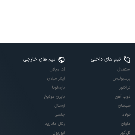
تیم های داخلی
تیم های خارجی
استقلال
آث میلان
پرسپولیس
اینتر میلان
تراکتور
بارسلونا
ذوب آهن
بایرن مونیخ
سپاهان
آرسنال
فولاد
چلسی
ملوان
رئال مادرید
گل‌گهر
لیورپول