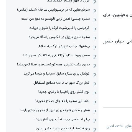
قرارداد مهم آرسنال تمدید شد
سرمایه‌هایی که در پرسپولیس ساخته شدند (عکس)
 و فیلیپین، برای
ستاره چلسی: آمدن ژابی آلونسو به نفع من است
فرعباسی با کلین‌شیت لیگ را شروع می‌کند
ستاره سابق برزیل در انگلیس باشگاه می‌خرد
رمانی جهان حضور
پیشنهاد جالب شهردار ترک به صلاح
مسیر ورود ستاره آرژانتینی به اتلتیکو هموار شد
بدون عقب نشینی: همه تورنمنت‌های فیفا تحریمند!
فوتبال برای ستاره سابق اسپانیا و بارسا می‌گرید
قمار بزرگ سهراب با سه مدافع استقلال
اوج فشار روی رافینیا با رقبای جدید!
لطفا این ستاره را به جای صلاح نخرید!
شش راه حل فلیک برای عبور از بحران جدی بارسا
پیام احساسی یایسله آب روی آتش بود!
دئوهای اختصاصی
روزبه دستیار نمادین سهراب کنار زمین