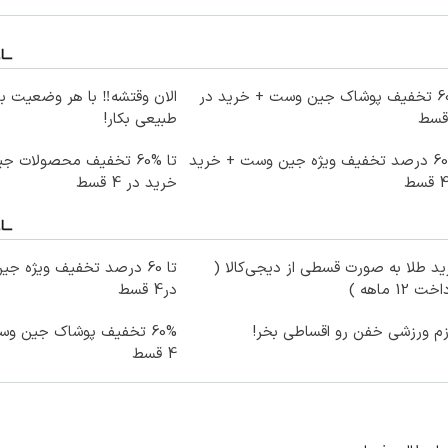
60% تخفیف پوشاک جین وست + خرید در
الان وقتشه‼️ با هر وضعیت ب
طبیعی بکار!
تا 60 درصد تخفیف ویژه جین وست + خرید
تا %60 تخفیف محصولات 
خرید در 4 قسط
د طلا به صورت قسطی از دیجی‌کالا (
ت 12 ماهه )
در4 قسط
زم ورزشی خفن رو اقساطی بخر!
60% تخفیف پوشاک جین و
4 قسط