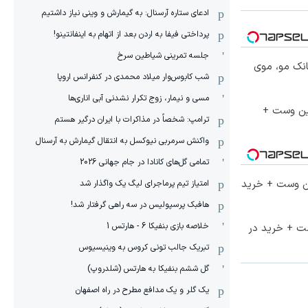
ادعای ستاره آرسنال: به گیمارش و وینی نیاز داشتیم
پرداختی فیفا به اردن بعد از اتهام به اینفانتینو!
جلسه تمرینی شیاطین سرخ
انک مو، موی
شب کابوس‌وار میلاد محمدی در کنفرانس اروپا
مسی و نیمار، زوج تکرار نشدنی آبی اناری‌ها
جین وست +
ترامپ: شخصاً در مذاکرات با ایران درگیر هستم
واکنش سرمربی نیوکسل به انتقال گیمارش به آرسنال
تمامی گل‌های کانادا در جام جهانی 2026
تا 60 درصد تخفیف ویژه جین وست + خرید
امتیاز تیم پرماجرای لیگ یک واگذار شد
هافبک پرسپولیس در سه راهی گرفتار شد!
خلاصه بازی بنفیکا 6 - هارتس 1
ست + خرید در
تبریک جالب تونی کروس به وینیسیوس
گل ششم بنفیکا به هارتس (شلدروپ)
یک گلر و یک مدافع مطرح در راه اصفهان