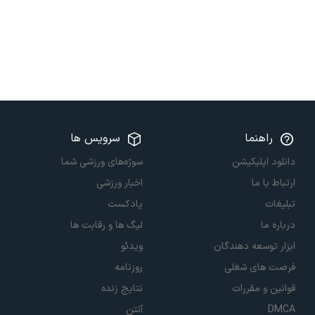
راهنما
سرویس ها
دانلود اپلیکیشن
سوژه‌های ورزشی شما
ارتباط با ما
اخبار ورزشی
تبلیغات
پادکست
درباره ما
لیگ ها و رقابت ها
ابزار توسعه دهندگان
ویدئو
فرصت های شغلی
روزنامه
قوانین و مقررات
نتایج زنده
DMCA
آنتن