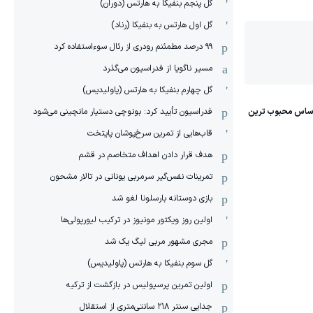
گل پنجم بنفیکا به هارتس (دوران)
گل اول هارتس به بنفیکا (رناد)
۹۹ درصد مطمئنم رودری از رئال سوءاستفاده کرد
مسیر ناگویا از فدراسیون می‌گذرد
گل چهارم بنفیکا به هارتس (پاولیدیس)
فدراسیون تأیید کرد: بونوچی دستیار مانچینی می‌شود
قاب‌هایی از تمرین سرخ‌پوشان پایتخت
هدف قرار دادن اهداف متخاصم در قشم
‏تمرینات نفس‌گیر سرمربی یونانی در تالار مشحون
بازی دوستانه بارسلونا لغو شد
اولین روز ویکتور مونیوز در ترکیب لیورپولی‌ها
مجری مشهور مربی لیگ یک شد
گل سوم بنفیکا به هارتس (پاولیدیس)
اولین تمرین پرسپولیس در بازگشت از ترکیه
جدایی سنتر ۲۱۸ سانتی‌متری از استقلال