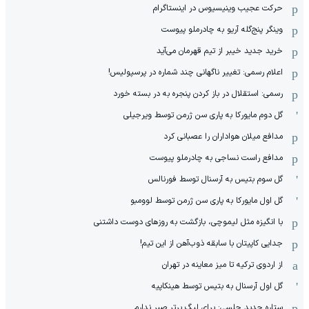
حرکت عجیب وینیسیوس در اینستاگرام
وینگر پنج‌گله آریو به چادرملو پیوست
خرید جدید خیبر از تیم قهرمان می‌آید
اعلام رسمی: تغییر ناگهانی چند شماره در پرسپولیس!
رسمی: استقلال در باز کردن پنجره به در بسته خورد
گل دوم مایورکا به پاری سن ژرمن توسط ویرجیلی
مدافع میلان هواداران را عصبانی کرد
مدافع راست نساجی به چادرملو پیوست
گل سوم بتیس به آرسنال توسط فورنالس
گل اول مایورکا به پاری سن ژرمن توسط لوومبو
با انگیزه مثل لیموچی، بازگشت به روزهای دوست داشتنی
جدایی کاپیتان با سابقه ذوب‌آهن از این تیم!
از اردوی ترکیه تا میز معاینه در تهران
گل اول آرسنال به بتیس توسط هینکاپیه
ستاره جدید چلسی: برای لیگ برتر صبر ندارم