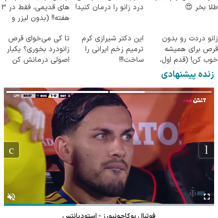
طلا بخر 😍
درد زانو را درمان کنید!
های قدیمی، فقط در 3
هفته!! (بدون لیزر و
جراحی)
زانو دردت رو بدون
این دکتر شیرازی کرم
تا کی می‌خوای قرص
قرص برای همیشه
ترمیم زخم ایرانی را
زانودرد بخوری؟ یکبار
خوب کن! (قدم اول،
ساخت!!!
اصولی درمانش کن
پرسش‌نامه)
زنده پیشنهادی
فوتبال بوکاجونیورز - استودیانتس