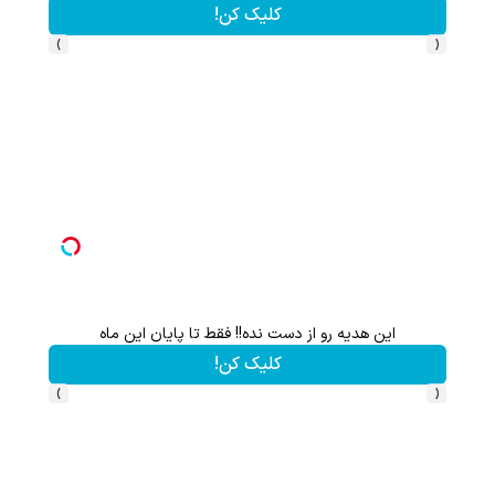
کلیک کن!
›
‹
این هدیه رو از دست نده!! فقط تا پایان این ماه
گردونه شانس بدون 
کلیک کن!
›
‹