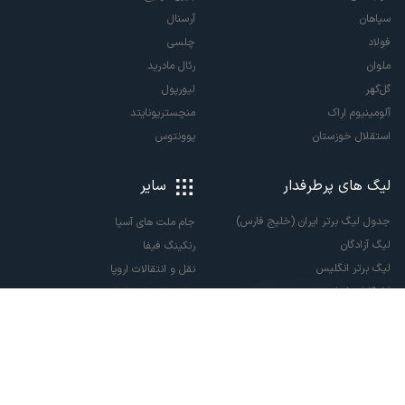
سپاهان
آرسنال
فولاد
چلسی
ملوان
رئال مادرید
گل‌گهر
لیورپول
آلومینیوم اراک
منچستریونایتد
استقلال خوزستان
یوونتوس
لیگ های پرطرفدار
سایر
جدول لیگ برتر ایران (خلیج فارس)
جام ملت های آسیا
لیگ آزادگان
رنکینگ فیفا
لیگ برتر انگلیس
نقل و انتقالات اروپا
لالیگا اسپانیا
نقل و انتقالات ایران
سری آ ایتالیا
پاری سن ژرمن
لیگ قهرمانان اروپا
لیگ نخبگان آسیا
لیگ قهرمانان آسیا دو