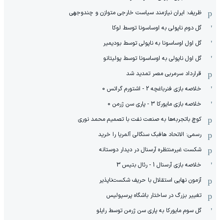
ظریف: ایران نیازمند سیاست خارجی متوازن و چندوجهی
گل دوم ناپولی به اوساسونا توسط لوکا
گل اول اوساسونا به ناپولی توسط بودیمیر
گل اول ناپولی به اوساسونا توسط پولیتانو
قرارداد سرمربی مصر تمدید شد
خلاصه بازی فنرباغچه 2 - اشتورم گراتس 0
خلاصه بازی مایورکا 3 - پاری سن ژرمن 0
کوچ باتجربه‌ها به صنعت نفت با تصمیم محمد نوری
رسمی: الاتحاد هافبک سنگالی آلمریا را خرید
شکست غیرمنتظره آرسنال در دیدار دوستانه
خلاصه بازی آرسنال 1 - رئال بتیس 3
آزمون نهایی استقلال با حریف شکست‌ناپذیر
تغییر بزرگ در ساختار باشگاه پرسپولیس
گل سوم مایورکا به پاری سن ژرمن توسط رایلو