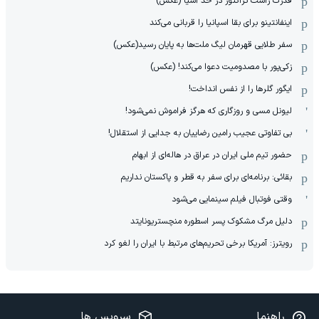
قدرت راست تراکتور در حد آسیا (عکس)
اینفانتینو برای بقا اسپانیا را قربانی می‌کند
سفر طلایی قهرمان لیگ ملت‌ها به پایان رسید(عکس)
زکی‌پور با مصدومیت دعوا می‌کند! (عکس)
ایگور گلرها را از نفس انداخت!
لیونل مسی و روزگاری که هرگز فراموش نمی‌شود!
بی تفاوتی عجیب رامین رضاییان به جدایی از استقلال!
حضور تیم ملی ایران در عراق در هاله‌ای از ابهام
بقائی: برنامه‌ای برای سفر به قطر و پاکستان نداریم
وقتی فوتبال فیلم سینمایی می‌شود
دلیل مرگ مشکوک پسر اسطوره منچستریونایتد
رویترز: آمریکا برخی تحریم‌های مرتبط با ایران را لغو کرد
راهنما
سرویس ها