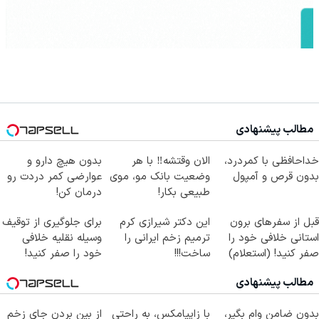
مطالب پیشنهادی
خداحافظی با کمردرد،
الان وقتشه‼️ با هر
بدون هیچ دارو و
بدون قرص و آمپول
وضعیت بانک مو، موی
عوارضی کمر دردت رو
طبیعی بکار!
درمان کن!
(پرسش‌نامه)
قبل از سفرهای برون
این دکتر شیرازی کرم
برای جلوگیری از توقیف
استانی خلافی خود را
ترمیم زخم ایرانی را
وسیله نقلیه خلافی
صفر کنید! (استعلام)
ساخت!!!
خود را صفر کنید!
استعلام
مطالب پیشنهادی
بدون ضامن وام بگیر،
با زاپیامکس، به راحتی
از بین بردن جای زخم