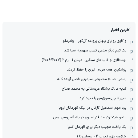
آخرین اخبار
واکاوی زوایای پنهان پرونده گل‌گهر - چادرملو
یک تیم دیگر مدعی کسب سهمیه آسیا شد
نوستالژی و قاب های سنگین، میلان 1 - رم 2 (2006/2007)
پزشکیان: همه مردم، ایران را حفظ کردند
رسمی: صالح مخدومی سرمربی فصل آینده کاله
کنایه مالک باشگاه عربستانی به محمد صلاح
مایورکا پاری‌سن‌ژرمن را نابود کرد
برد مهم اسماعیل کارتال در لیگ قهرمانان اروپا
عضو هیئت‌رئیسه فدراسیون در باشگاه پرسپولیس
یک باخت عجیب دیگر برای قهرمان آسیا
خلاصه بازی ناپولی 2 - اوساسونا 1