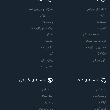
دانلود اپلیکیشن
سوژه‌های ورزشی شما
ارتباط با ما
اخبار ورزشی
تبلیغات
پادکست
درباره ما
لیگ ها و رقابت ها
ابزار توسعه دهندگان
ویدئو
فرصت های شغلی
روزنامه
قوانین و مقررات
نتایج زنده
DMCA
آنتن
آگهی دولتی
پیش بینی
پخش زنده
تیم های داخلی
تیم های خارجی
استقلال
آث میلان
پرسپولیس
اینتر میلان
تراکتور
بارسلونا
ذوب آهن
بایرن مونیخ