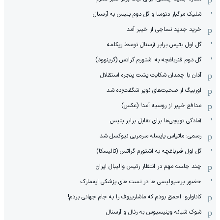
شلیک مرگبار دئوسا و گل دوم بتیس به آرسنال
خرید جدید نساجی از خیبر آمد
گل اول بتیس برابر آرسنال توسط ریکلمه
گل دوم فنرباغچه به اشتورم گراتس (گرینوود)
آدان با چمدان شکایت پشت پنجره استقلال
اوربیگ از صحبت‌های نویر شگفت‌زده شد
مدافع خیبر از روسیه آمد! (عکس)
آمادگی توپچی‌ها برای تقابل برابر بتیس
رسمی: ماتیاس یایسله سرمربی نیوکسل شد
گل اول فنرباغچه به اشتورم گراتس (تالیسکا)
چند جلسه مهم در انتظار رئیس والیبال ایران
حضور پرسپولیسی ها در تست های پزشکی ایفمارک
کاناوارو: احمق بودم که ماشاریپوف را به جام جهانی بردم!
شوک شبانه وینیسیوس به رئال و آرسنال