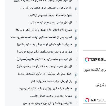
گل سوم منچسترسیتی به اتلتیکو مادرید(آیت نوری)
راه حل هوش مصنوعی برای معضل بزرگ رئال
ورود و معارفه جواد نکونام در تراکتور
گل اول چلسی به جوهور توسط دلاپ
شروع ماجراجویی تازه مهدی پاشا در شهر اولین‌ها
آموریم پس از شکست سنگین: وقت تصمیم‌گیری است!
فروزان خاطره خوش فولادی‌ها را زنده کرد(عکس)
مهارت ها و پاس های شگفت انگیز برونو فرناندز!
گل دوم منچسترسیتی به اتلتیکو مادرید(مرموش)
گل اول منچسترسیتی به اتلتیکو مادرید(مرموش)
برای کاشت موی
رقبای تیم ملی بسکتبال در ناگویا مشخص‌ شدند
راز قهرمان لیگ ملت‌ها به روایت آمار
و فروش
فرمان فلیک: این بازیکن از بارسا تکان نمی‌خورد!
شهاب زاهدی در ترکیب مقابل چلسی
تاثیرگذاری زاهدی؛ گل اول جوهور به چلسی