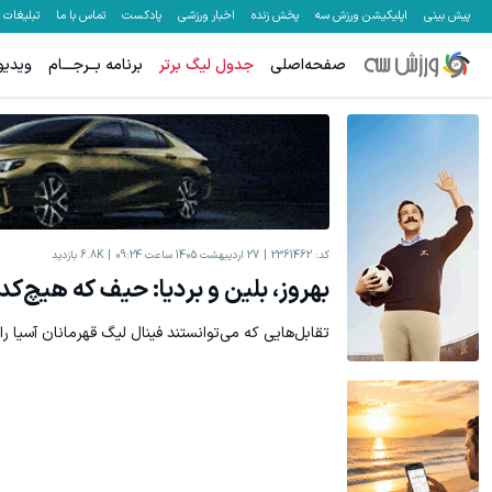
پیش بینی
اپلیکیشن ورزش سه
پخش زنده
اخبار ورزشی
پادکست
تماس با ما
تبلیغات
صفحه‌اصلی
جدول لیگ برتر
برنامه بــرجـــام
ویدیو
یخچال ویترینی 9 فوت ایستکول (جدید)
بونوس واریز تا سقف 500 دلار، ب
کلیک کن!
کد:
2361462
27 اردیبهشت 1405 ساعت 09:24
6.8K
بازدید
بهروز، بلین و بردیا: حیف که هیچ‌کدا
تقابل‌هایی که می‌توانستند فینال لیگ قهرمانان آسیا را 