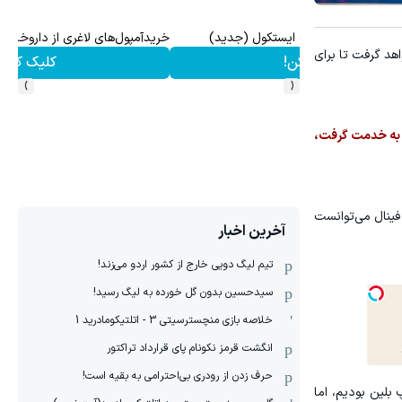
آمپول های لاغری با یک میلیون تخفیف | ارسال از داروخانه ه
اهد گرفت تا برای
کلیک کن!
›
‹
را به خدمت گرفت،
فینال می‌توانست
آخرین اخبار
تیم لیگ دویی خارج از کشور اردو می‌زند!
سیدحسین بدون گل خورده به لیگ رسید!
خلاصه بازی منچسترسیتی 3 - اتلتیکومادرید 1
انگشت قرمز نکونام پای قرارداد تراکتور
حرف زدن از رودری بی‌احترامی به بقیه است!
بلین بودیم، اما