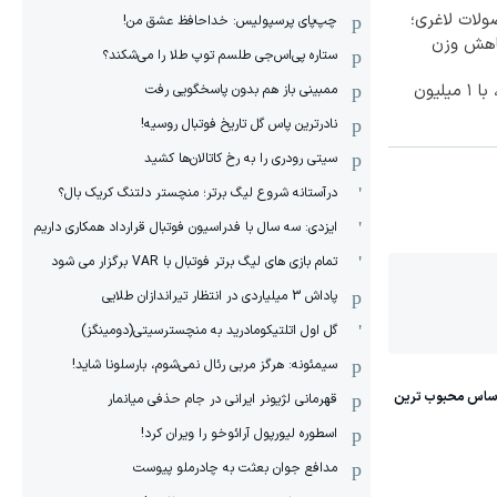
لات لاغری؛
چپ‌پای پرسپولیس: خداحافظ عشق من!
اهش وزن
ستاره پی‌اس‌جی طلسم توپ طلا را می‌شکند؟
بهترین قیمت داروهای لاغری، با ۱ میلیون
ممبینی باز هم بدون پاسخگویی رفت
نادر‌ترین پاس گل تاریخ فوتبال روسیه!
سیتی رودری را به رخ کاتالان‌ها کشید
درآستانه شروع لیگ برتر؛ منچستر دلتنگ کریک بال؟
ایزدی: سه سال با فدراسیون فوتبال قرارداد همکاری داریم
تمام بازی های لیگ برتر فوتبال با VAR برگزار می شود
پاداش 3 میلیاردی در انتظار تیراندازان طلایی
گل اول اتلتیکومادرید به منچسترسیتی(دومینگز)
سیمئونه: هرگز مربی رئال نمی‌شوم، بارسلونا شاید!
قهرمانی لژیونر ایرانی در جام حذفی میانمار
اسطوره لیورپول آرائوخو را ویران کرد!
مدافع جوان بعثت به چادرملو پیوست