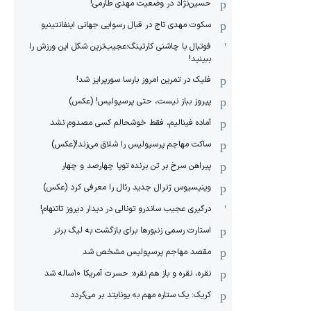
حسین‌نژاد در وضعیت مهدی طارمی!
سکوت مهدی تاج در قبال رسوایی جهانی اینفانتینیو
فوتبال با چاشنی کارتینگ؛عجیب‌ترین شکل این ورزش را
ببینید!
فلیک در تمرین امروز بارسا سورپرایز شد!
پیروز بباز نیست، حتی پرسپولیس! (عکس)
آماده فینالیم، فقط خوشحالم کسی مصدوم نشد
ساکت مهاجم پرسپولیس را شلاق می‌زند!(عکس)
پیراهن سرخ بر تن برنده توپا چهارصد و چهار
وینیسیوس ژنرال جدید رئال را معرفی کرد (عکس)
درگیری عجیب ساندرو تونالی در دیدار دیروز تاتنهام!
استارت رسمی زنبورها برای بازگشت به لیگ برتر
مقصد مهاجم پرسپولیس مشخص شد
نقره، نقره و باز هم نقره: حسرت آمریکا ۱۰‌ساله شد
کریک: یک ستاره مهم به یونایتد بر می‌گردد