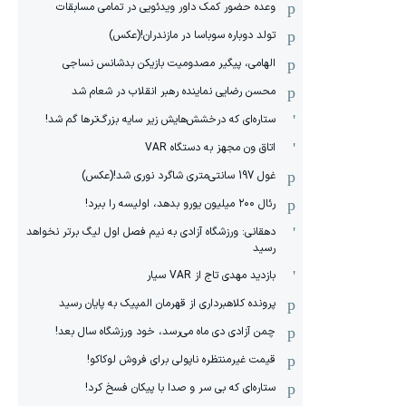
وعده حضور کمک داور ویدئویی در تمامی مسابقات
تولد دوباره سوباسا در مازندران!(عکس)
الهامی، پیگیر مصدومیت بازیکن بدشانس نساجی
محسن رضایی نماینده رهبر انقلاب در شعام شد
ستاره‌ای که درخشش‌هایش زیر سایه بزرگ‌ترها گم شد!
اتاق ون مجهز به دستگاه VAR
غول 197 سانتی‌متری شاگرد نوری شد!(عکس)
رئال ۲۰۰ میلیون یورو بدهد، اولیسه را ببرد!
دهقانی: ورزشگاه آزادی به نیم فصل اول لیگ برتر نخواهد
رسید
بازدید مهدی تاج از VAR سیار
پرونده کلاهبرداری از قهرمان المپیک به پایان رسید
چمن آزادی دی ماه می‌رسد، خود ورزشگاه سال بعد!
قیمت غیرمنتظره ناپولی برای فروش لوکاکو!
ستاره‌ای که بی سر و صدا با پیکان فسخ کرد!