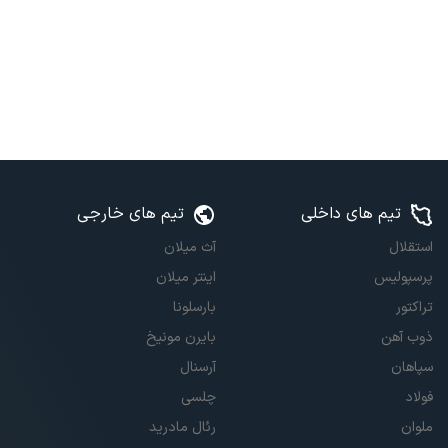
تیم های داخلی
تیم های خارجی
استقلال
آث میلان
پرسپولیس
اینتر میلان
تراکتور
بارسلونا
ذوب آهن
بایرن مونیخ
سپاهان
آرسنال
فولاد
چلسی
ملوان
رئال مادرید