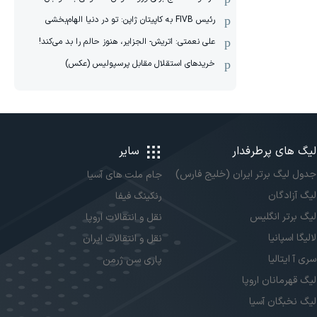
رئیس FIVB به کاپیتان ژاپن: تو در دنیا الهام‌بخشی
علی نعمتی: اتریش- الجزایر، هنوز حالم را بد می‌کند!
خریدهای استقلال مقابل پرسپولیس (عکس)
لیگ های پرطرفدار
سایر
جدول لیگ برتر ایران (خلیج فارس)
جام ملت های آسیا
لیگ آزادگان
رنکینگ فیفا
لیگ برتر انگلیس
نقل و انتقالات اروپا
لالیگا اسپانیا
نقل و انتقالات ایران
سری آ ایتالیا
پاری سن ژرمن
لیگ قهرمانان اروپا
لیگ نخبگان آسیا