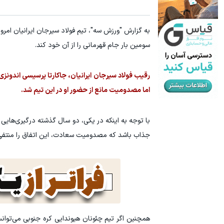
یخچال ویترینی 9 فوت ایستکول (جدید)
خریدآمپول‌ه
به گزارش "ورزش سه"، تیم فولاد سیرجان ایرانیان امروز 
کلیک کن!
سومین بار جام قهرمانی را از آن خود کند.
رقیب فولاد سیرجان ایرانیان، جاکارتا پرسیسی اندونزی
اما مصدومیت مانع از حضور او در این تیم شد.
با توجه به اینکه در یکی، دو سال گذشته درگیری‌هایی
جذاب باشد که مصدومیت سعادت، این اتفاق را منتفی
همچنین اگر تیم چئونان هیوندایی کره جنوبی می‌توان