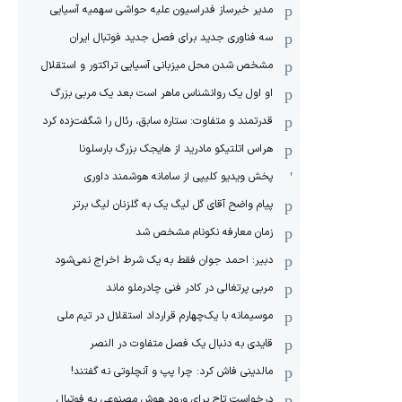
مدیر خبرساز فدراسیون علیه حواشی سهمیه آسیایی
سه فناوری جدید برای فصل جدید فوتبال ایران
مشخص شدن محل میزبانی آسیایی تراکتور و استقلال
او اول یک روانشناس ماهر است بعد یک مربی بزرگ
قدرتمند و متفاوت: ستاره سابق، رئال را شگفت‌زده کرد
هراس اتلتیکو مادرید از هایجک بزرگ بارسلونا
پخش ویدیو کلیپی از سامانه هوشمند داوری
پیام واضح آقای گل لیگ یک به گلزنان لیگ برتر
زمان معارفه نکونام مشخص شد
دبیر: احمد جوان فقط به یک شرط اخراج نمی‌شود
مربی پرتغالی در کادر فنی چادرملو ماند
موسیمانه با یک‌چهارم قرارداد استقلال در تیم ملی
قایدی به دنبال یک فصل متفاوت در النصر
مالدینی فاش کرد: چرا پپ و آنچلوتی نه گفتند!
درخواست تاج برای ورود هوش مصنوعی به فوتبال