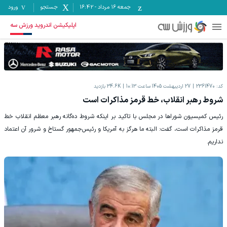
جمعه ۱۶ مرداد
-
16:42
جستجو
ورود
اپلیکیشن اندروید ورزش سه
کد:
2361470
27 اردیبهشت 1405 ساعت 10:13
34.6K
بازدید
شروط رهبر انقلاب، خط قرمز مذاکرات است
رئیس کمیسیون شوراها در مجلس با تاکید بر اینکه شروط ده‌گانه رهبر معظم انقلاب خط
قرمز مذاکرات است، گفت: البته ما هرگز به آمریکا و رئیس‌جمهور گستاخ و شرور آن اعتماد
نداریم.