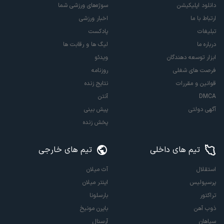
دانلود اپلیکیشن
سوژه‌های ورزشی شما
ارتباط با ما
اخبار ورزشی
تبلیغات
پادکست
درباره ما
لیگ ها و رقابت ها
ابزار توسعه دهندگان
ویدئو
فرصت های شغلی
روزنامه
قوانین و مقررات
نتایج زنده
DMCA
آنتن
آگهی دولتی
پیش بینی
پخش زنده
تیم های داخلی
تیم های خارجی
استقلال
آث میلان
پرسپولیس
اینتر میلان
تراکتور
بارسلونا
ذوب آهن
بایرن مونیخ
سپاهان
آرسنال