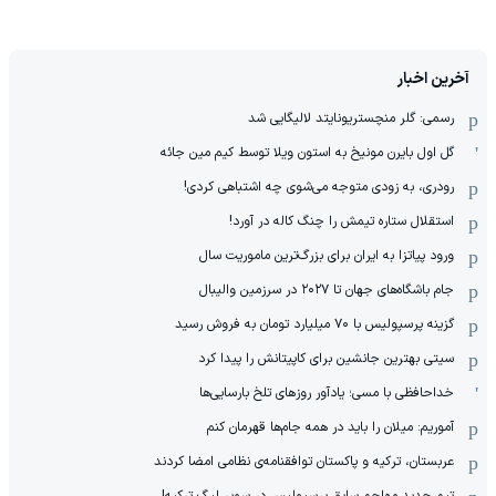
آخرین اخبار
رسمی: گلر منچستریونایتد لالیگایی شد
گل اول بایرن مونیخ به استون ویلا توسط کیم مین جائه
رودری، به زودی متوجه می‌شوی چه اشتباهی کردی!
استقلال ستاره تیمش را چنگ کاله در آورد!
ورود پیاتزا به ایران برای بزرگ‌ترین ماموریت سال
جام باشگاه‌های جهان تا ۲۰۲۷ در سرزمین والیبال
گزینه پرسپولیس با ۷۰ میلیارد تومان به فروش رسید
سیتی بهترین جانشین برای کاپیتانش را پیدا کرد
خداحافظی با مسی؛ یادآور روزهای تلخ بارسایی‌ها
آموریم: میلان را باید در همه جام‌ها قهرمان کنم
عربستان، ترکیه و پاکستان توافقنامه‌ی نظامی امضا کردند
تیم جدید مهاجم سابق پرسپولیس در سوپر لیگ ترکیه!