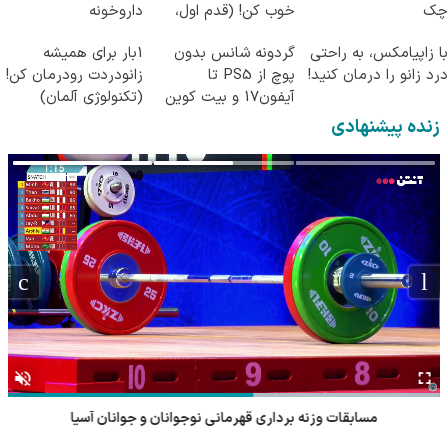
چک
خوب کن! (قدم اول،
داروخونه
پرسش‌نامه)
با زاپیامکس، به راحتی
گردونه شانس بدون
1بار برای همیشه
درد زانو را درمان کنید!
پوچ از PS5 تا
زانودردت رودرمان کن!
آیفون17 و بیت کوین
(تکنولوژی آلمان)
🔥
◂پرسشنامه▸
زنده پیشنهادی
مسابقات وزنه برداری قهرمانی نوجوانان و جوانان آسیا