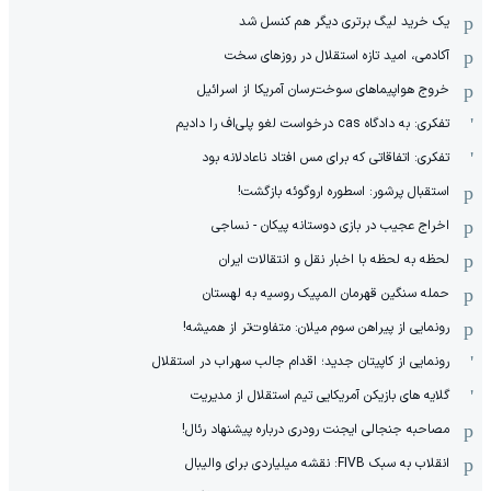
یک خرید لیگ برتری دیگر هم کنسل شد
آکادمی، امید تازه استقلال در روزهای سخت
خروج هواپیماهای سوخت‌رسان آمریکا از اسرائیل
تفکری: به دادگاه cas درخواست لغو پلی‌اف را دادیم
تفکری: اتفاقاتی که برای مس افتاد ناعادلانه بود
استقبال پرشور: اسطوره اروگوئه بازگشت!
اخراج عجیب در بازی دوستانه پیکان - نساجی
لحظه به لحظه با اخبار نقل و انتقالات ایران
حمله سنگین قهرمان المپیک روسیه به لهستان
رونمایی از پیراهن سوم میلان: متفاوت‌تر از همیشه!
رونمایی از کاپیتان جدید؛ اقدام جالب سهراب در استقلال
گلایه های بازیکن آمریکایی تیم استقلال از مدیریت
مصاحبه جنجالی ایجنت رودری درباره پیشنهاد رئال!
انقلاب به سبک FIVB: نقشه میلیاردی برای والیبال