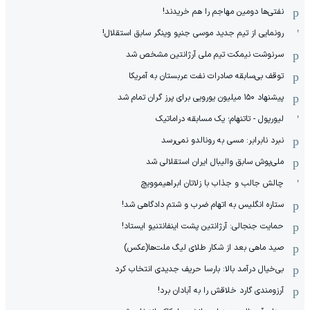
نفتی‌ها دومین مهاجم را هم خریدند!
رونمایی از تیم جدید موسی جنپو وینگر سابق استقلال!
سرنوشت نیمکت تیم ملی آرژانتین مشخص شد
توقف بی‌سابقه صادرات نفت عربستان به آمریکا
پیشنهاد ۱۵۰ میلیون یورویی برای پرز گران تمام شد
لیورپول - تاتنهام؛ یک مسابقه دراماتیک
نبرد نابرابر: مسی به رونالدو نمی‌رسد
ملی‌پوش سابق والیبال ایران استقلالی شد
چالش جالب و جذاب با زلاتان ابراهیموویچ
ستاره انگلیس به اتهام ضرب و شتم دادگاهی شد!
حمایت جنجالی: آرژانتین پشت اینفانتنیو ایستاد!
صید ماهی بعد از شکار طلای لیگ ملت‌ها(عکس)
بی‌خیال درآمد بالا: بارسا حریف جدیدی انتخاب کرد
آرزومندی گارد خلاقش را به آبادان برد!