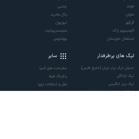
فولاد
چلسی
ملوان
رئال مادرید
گل‌گهر
لیورپول
آلومینیوم اراک
منچستریونایتد
استقلال خوزستان
یوونتوس
لیگ های پرطرفدار
سایر
جدول لیگ برتر ایران (خلیج فارس)
جام ملت های آسیا
لیگ آزادگان
رنکینگ فیفا
لیگ برتر انگلیس
نقل و انتقالات اروپا
لالیگا اسپانیا
نقل و انتقالات ایران
سری آ ایتالیا
پاری سن ژرمن
لیگ قهرمانان اروپا
لیگ نخبگان آسیا
لیگ قهرمانان آسیا دو
لیگ برتر فوتسال