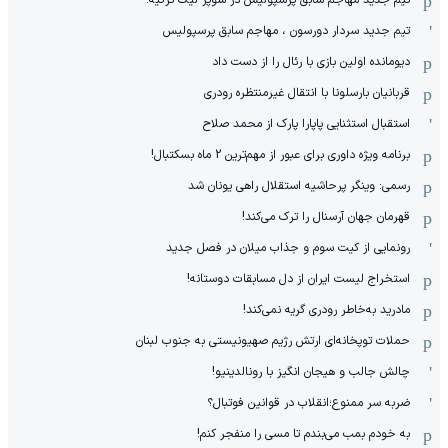
تیم جدید سردار دورسون ، مهاجم سابق پرسپولیس
دیومانده اولین بازی با رئال را از دست داد
قربانیان بارسلونا با انتقال غیرمنتظره رودری
استقبال استثنایی پاپارا پارک از محمد صلاح
برنامه ویژه داوری برای عبور از مهم‌ترین 2 ماه بسکتبال!
رسمی: وینگر پرحاشیه استقلال راهی یونان شد
قهرمان جهان آرسنال را ترک می‌کند!
رونمایی از کیت سوم و جذاب میلان در فصل جدید
استخراج لیست ایران از دل مسابقات دوستانه!
مادرید به‌خاطر رودری گریه نمی‌کند!
حملات توپخانه‌ای ارتش رژیم صهیونیستی به جنوب لبنان
چالش جالب و هیجان انگیز با رونالدینیو!
ضربه سر ممنوع؛انقلاب در قوانین فوتبال؟
به خودم بمب می‌بندم تا مسی را منفجر کنم!