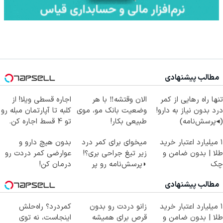
مطالب پیشنهادی
تنها راه رهایی از کمر
الان وقتشه‼️ با هر
اجاره‌ قسطی ویلا! از
درد بدون نیاز به دارو!
وضعیت بانک مو، موی
کلبه تا آپارتمان مبله رو
(◂پرسش‌نامه)
طبیعی بکار!
تو 4 قسط اجاره کن.
۱ میلیارد اعتبار خرید
میخوای برای کمر درد
بدون هیچ دارو و
طلا | بدون ضامن و
زیر تیغ جراحی بری؟!
عوارضی کمر دردت رو
چک
◗پرسش‌نامه رو پر
درمان کن!
کن◖
(پرسش‌نامه)
مطالب پیشنهادی
۱ میلیارد اعتبار خرید
زانو دردت رو بدون
کمردرد؟ راه‌حلش
طلا | بدون ضامن و
قرص برای همیشه
اینجاست، نه توی