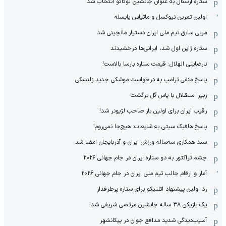
ستاره آرسنال به عنوان جانشین لوکاکو انتخاب شد
اولین تمرین نیوکسل و ماتیاس یایسله
مربی سابق تیم ملی ایران دستیار مانچینی شد
ستاره ژاپن اول شد، ایرانی‌ها درخشیدند
نارضایتی الهلال: قیمت ستاره بارسا بالاست!
پاسخ منفی ترامپ به درخواست موشکی جدید زلنسکی
زبیر استقلال با پاس گل برگشت
رقیب ایران برای اولین بار صاحب لژیونر شد!
پاسخ هافبک سیتی به شایعات: هیچ‌جا نمی‌روم!
سند همکاری سه‌ساله‌ ‌ورزش ایران و آذربایجان امضا شد
چشم تراکتور به دو ستاره ایران در جام جهانی ۲۰۲۶
آمار و ارقام جالب تیم ملی ایران در جام جهانی 2026
رد اولین پیشنهاد اتلتیکو برای ستاره پرطرفدار
یک بازیکن ۳۸ ساله جانشین مرتضی شریفی شد!
آسیب‌دیدگی شدید مدافع جوان در پیکانشهر