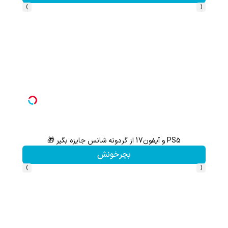
›
‹
PS5 و آیفون17 از گردونه شانس جایزه بگیر 🎁
از آیفون 17 تا پلی استیشن 5 جایزه ببر 🎮😍📱 | بازی کن ، گردونه
بچرخونش
›
‹