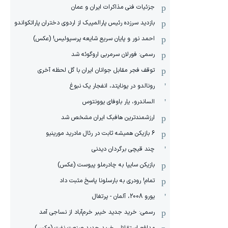
جزئیات فنی مذاکرات ایران و عمان
بازدید سرزده رئیس پارالمپیک از اردوی دختران پاراتکواندو
احمد نور و پایان سریع شایعه پرسپولیس! (عکس)
رسمی: فورلان سرمربی اروگوئه شد
توقف فجر مقابل جوانان ایران با گل لحظه آخری
رونالدو در یونایتد، انفجار یک نبوغ
الساندرو، یار باوفای یوونتوس
ارزشمندترین هافبک ایران مشخص شد
6 بازیکن همیشه ثابت در رئال مادرید مورینیو
چند قیچی برگردان دیدنی
بازیکن سایپا به چادرملو پیوست (عکس)
تمام! رودری به بارسلونا پاسخ مثبت داد
یورو 2008، آلمان - پرتغال
رسمی: خرید جدید خیبر خرم‌آباد از نساجی آمد