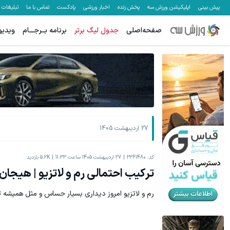
پیش بینی
اپلیکیشن ورزش سه
پخش زنده
اخبار ورزشی
پادکست
تماس با ما
تبلیغات
صفحه‌اصلی
جدول لیگ برتر
برنامه بــرجـــام
ویدیو
27 اردیبهشت 1405
کد:
2361480
27 اردیبهشت 1405 ساعت 11:33
5.2K
بازدید
ترکیب احتمالی رم و لاتزیو | هیجان 
رم و لاتزیو امروز دیداری بسیار حساس و مثل همیشه تم