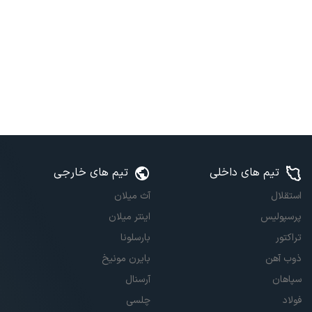
تیم های داخلی
تیم های خارجی
استقلال
آث میلان
پرسپولیس
اینتر میلان
تراکتور
بارسلونا
ذوب آهن
بایرن مونیخ
سپاهان
آرسنال
فولاد
چلسی