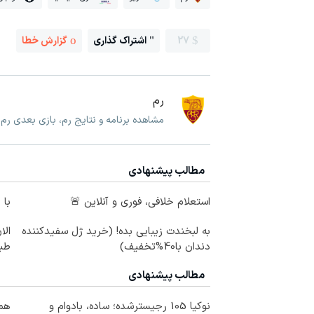
27
اشتراک گذاری
گزارش خطا
رم
مشاهده برنامه و نتایج رم، بازی بعدی رم
مطالب پیشنهادی
استعلام خلافی، فوری و آنلاین 🚨
با 
به لبخندت زیبایی بده! (خرید ژل سفیدکننده
الا
دندان با40%تخفیف)
طبی
مطالب پیشنهادی
نوکیا 105 رجیسترشده؛ ساده، بادوام و