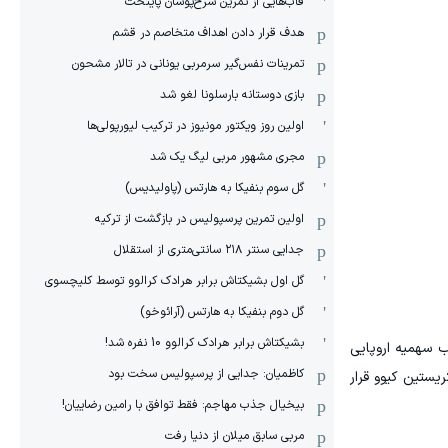
قاب‌هایی از تمرین سرخ‌پوشان پایتخت
هدف قرار دادن اهداف متخاصم در قشم
‏تمرینات نفس‌گیر سرمربی یونانی در تالار مشحون
بازی دوستانه بارسلونا لغو شد
اولین روز ویکتور مونیوز در ترکیب لیورپولی‌ها
مجری مشهور مربی لیگ یک شد
گل سوم بنفیکا به هارتس (پاولیدیس)
اولین تمرین پرسپولیس در بازگشت از ترکیه
جدایی سنتر ۲۱۸ سانتی‌متری از استقلال
گل اول بشیکتاش برابر هرادک کرالوو توسط کلیچسوی
گل دوم بنفیکا به هارتس (آرائوخو)
بشیکتاش برابر هرادک کرالوو 10 نفره شد!
ب سهمیه اروپایی
کاظمیان: جدایی از پرسپولیس سخت بود
ریستین کیوو قرار
بیخیال جذب مهاجم: فقط توافق با رامین رضاییان!
مربی سابق میلان از دنیا رفت