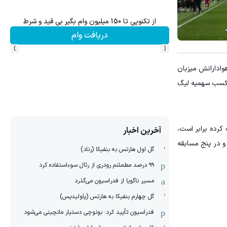
از تکنوپی تا 150 میلیون وام بگیر بی قید و شرط
دریافت وام
›
‹
هوادارانش میزبان
س کسب سهمیه لیگ
میلان افت‌ کرده برابر است،
آخرین اخبار
 و در پنج مسابقه
گل اول هارتس به بنفیکا (رناد)
۹۹ درصد مطمئنم رودری از رئال سوءاستفاده کرد
مسیر ناگویا از فدراسیون می‌گذرد
گل چهارم بنفیکا به هارتس (پاولیدیس)
فدراسیون تأیید کرد: بونوچی دستیار مانچینی می‌شود