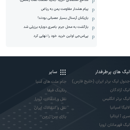
مدافع استقلالی خرید جدید صنعت نفت (عکس)
پیام هشدار مقاومت یمن به ریاض
بازیکنان آرسنال بسیار عصبانی بودند!
بازگشت به محل جرم: باصری دوباره برزیلی شد
پی‌اس‌جی اولین خرید خود را نهایی کرد
لیگ های پرطرفدار
سایر
جدول لیگ برتر ایران (خلیج فارس)
جام ملت های آسیا
لیگ آزادگان
رنکینگ فیفا
لیگ برتر انگلیس
نقل و انتقالات اروپا
لالیگا اسپانیا
نقل و انتقالات ایران
سری آ ایتالیا
پاری سن ژرمن
لیگ قهرمانان اروپا