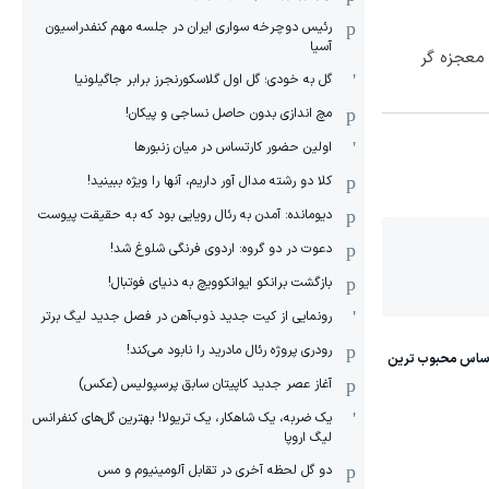
رئیس دوچرخه سواری ایران در جلسه مهم کنفدراسیون
آسیا
نابودی سموم کبد! با دمنوش معجزه گر
گل به خودی؛ گل اول گلاسکورنجرز برابر جاگیلونیا
مچ اندازی بدون حاصل نساجی و پیکان!
اولین حضور کارتساس در میان زنبورها
کلا دو‌ رشته مدال آور داریم، آنها را ویژه ببینید!
دیومانده: آمدن به رئال رویایی بود که به حقیقت پیوست
دعوت در دو گروه: اردوی فرنگی شلوغ شد!
بازگشت برانکو ایوانکوویچ به دنیای فوتبال!
رونمایی از کیت جدید ذوب‌آهن در فصل جدید لیگ برتر
رودری پروژه رئال مادرید را نابود می‌کند!
آغاز عصر جدید کاپیتان سابق پرسپولیس (عکس)
یک ضربه، یک شاهکار، یک تریولا! بهترین گل‌های کنفرانس
لیگ اروپا
دو گل لحظه آخری در تقابل آلومینیوم و مس