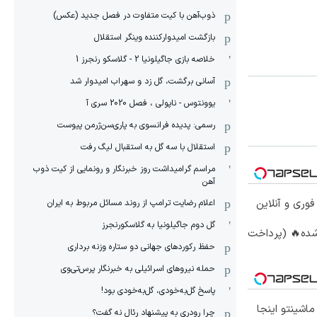
ذوب‌آهن با کیت متفاوت در فصل جدید (عکس)
بازگشت امیدوارکننده وینگر استقلال
خلاصه بازی جاگیلونیا 2 - گلاسکو رنجرز 1
آسانی برگشت، گل زد و سهراب امیدوار شد
یوونتوس - ناپولی ، فصل 2020 سری آ
رسمی: پدیده فرانسوی به پاری‌سن‌ژرمن پیوست
استقلال با سه گل به استقبال لیگ رفت
مراسم گرامیداشت روز خبرنگار و رونمایی از کیت ذوب
آهن
فوری و آنلاین
اعلام رضایت ترامپ از روند مسائل مربوط به ایران
گل دوم جاگیلونیا به گلاسکورنجرز
شده🔥 (پرداخت
حفظ رکوردهای جهانی دو ستاره وزنه برداری
حمله نیروهای اسرائیلی به خبرنگار پرس‌تی‌وی
پاسخ گل‌به‌خودی، گل‌به‌خودی بود!
ار 207 شده !!! ماشینتو اینجا
چرا رودری به پیشنهاد رئال نه گفت؟