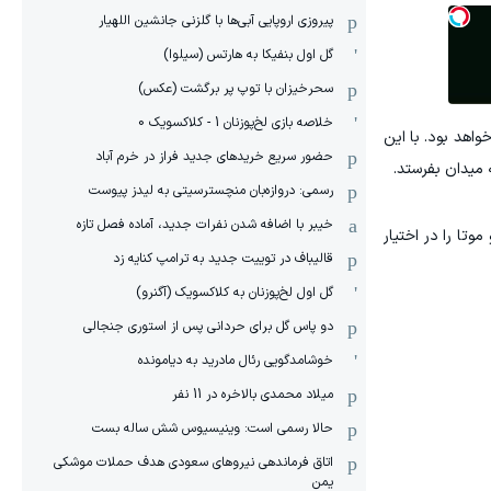
پیروزی اروپایی آبی‌ها با گلزنی جانشین اللهیار
گل اول بنفیکا به هارتس (سیلوا)
سحرخیزان با توپ پر برگشت (عکس)
خلاصه بازی لخ‌پوزنان 1 - کلاکسویک 0
اهد بود. با این
حضور سریع خریدهای جدید فراز در خرم آباد
ه میدان بفرستد.
رسمی: دروازه‌بان منچسترسیتی به لیدز پیوست
خیبر با اضافه شدن نفرات جدید، آماده فصل تازه
وتا را در اختیار
قالیباف در توییت جدید به ترامپ کنایه زد
گل اول لخ‌پوزنان به کلاکسویک (آگنرو)
دو پاس گل برای حردانی پس از استوری جنجالی
خوشامدگویی رئال مادرید به دیامونده
میلاد محمدی بالاخره در 11 نفر
حالا رسمی است: وینیسیوس شش ساله بست
اتاق فرماندهی نیروهای سعودی هدف حملات موشکی
یمن