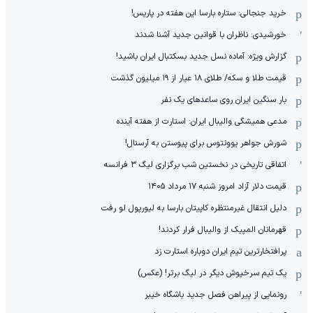
خرید جنجالی: ستاره بارسا این هفته در پاریس!
خورشیدی: ناظران با قوانین جدید آشنا شدند
گزارش ویژه‌: آماده نسل جدید بسکتبال ایران باشید!
قیمت طلا و سکه/ طلای ۱۸ عیار از ۱۹ میلیون گذشت
بار سنگین ایران روی ساعدهای یک نفر
مدعی همیشگی والیبال ایران: استارت از هفته آینده
شورش جواهر یوونتوس برای پیوستن به آرسنال!
اتفاقی تاریخی در نخستین شب برگزاری لیگ ۳ فرانسه
قیمت دلار آزاد امروز شنبه ۱۷ مرداد ۱۴۰۵
دلیل انتقال غیرمنتظره کاپیتان بارسا به لیورپول لو رفت
قهرمانان المپیک از والیبال فرار کردند!
پرافتخارترین تیم ایران دوباره استارت زد
یک تیم سرخپوش دیگر در لیگ برتر! (عکس)
رونمایی از پیراهن فصل جدید باشگاه خیبر