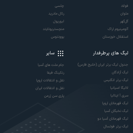
فولاد
چلسی
ملوان
رئال مادرید
گل‌گهر
لیورپول
آلومینیوم اراک
منچستریونایتد
استقلال خوزستان
یوونتوس
لیگ های پرطرفدار
سایر
جدول لیگ برتر ایران (خلیج فارس)
جام ملت های آسیا
لیگ آزادگان
رنکینگ فیفا
لیگ برتر انگلیس
نقل و انتقالات اروپا
لالیگا اسپانیا
نقل و انتقالات ایران
سری آ ایتالیا
پاری سن ژرمن
لیگ قهرمانان اروپا
لیگ نخبگان آسیا
لیگ قهرمانان آسیا دو
لیگ برتر فوتسال