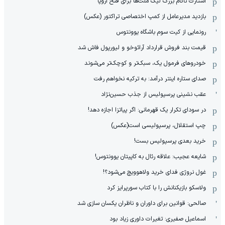
استارت ناکام بزرگ لیگ ملت‌ها برای فتح اروپا
بازدید مدیرعامل از کمپ اختصاصی تراکتور (عکس)
رونمایی از کیت سوم باشگاه یوونتوس
قیمت بند فروش قرارداد آرائوخو و لیورپول فاش شد
خودروهای فرمول یک، سبک‌تر و کوچک‌تر می‌شوند
صدای ستاره اینتر درآمد: به ترکیه نخواهم رفت
عقب نشینی پرسپولیس از جذب حسین‌نژاد
در سودای تکرار یک قهرمانی: اگر پیاتزا اجازه دهد!
چپ استقلال، پرسپولیسی است(عکس)
خرید بعدی پرسپولیس بست!
شایعه عجیب: علاقه رئال به کاپیتان یوونتوس!
غول نروژی فدای خرید ولاهوویچ می‌شود؟!
ولاسکو بازیکنانش را با کتاب سورپرایز کرد
صالحی: قوانین برای داوران و ناظران یکسان سازی شد
اسماعیل صفیری: تغیرات داوری زیاد بود