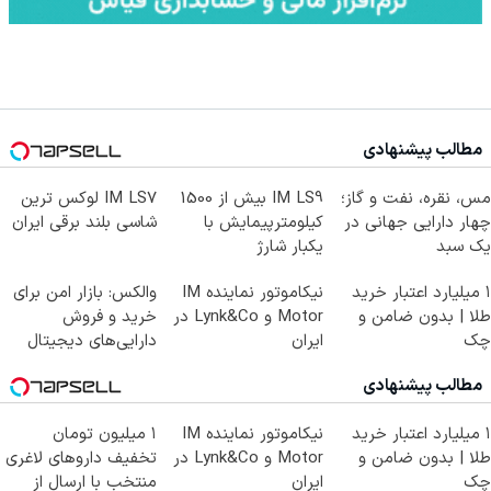
مطالب پیشنهادی
مس، نقره، نفت و گاز؛
IM LS9 بیش از 1500
IM LS7 لوکس ترین
چهار دارایی جهانی در
کیلومترپیمایش با
شاسی بلند برقی ایران
یک سبد
یکبار شارژ
۱ میلیارد اعتبار خرید
نیکاموتور نماینده IM
والکس: بازار امن برای
طلا | بدون ضامن و
Motor و Lynk&Co در
خرید و فروش
چک
ایران
دارایی‌های دیجیتال
مطالب پیشنهادی
۱ میلیارد اعتبار خرید
نیکاموتور نماینده IM
۱ میلیون تومان
طلا | بدون ضامن و
Motor و Lynk&Co در
تخفیف داروهای لاغری
چک
ایران
منتخب با ارسال از