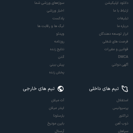
دانلود اپلیکیشن
سوژه‌های ورزشی شما
ارتباط با ما
اخبار ورزشی
تبلیغات
پادکست
درباره ما
لیگ ها و رقابت ها
ابزار توسعه دهندگان
ویدئو
فرصت های شغلی
روزنامه
قوانین و مقررات
نتایج زنده
DMCA
آنتن
آگهی دولتی
پیش بینی
پخش زنده
تیم های داخلی
تیم های خارجی
استقلال
آث میلان
پرسپولیس
اینتر میلان
تراکتور
بارسلونا
ذوب آهن
بایرن مونیخ
سپاهان
آرسنال