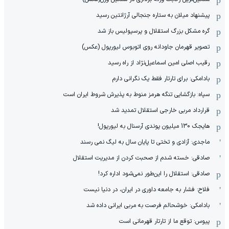
پیشنهاد میلان به ستاره جنجالی آرژانتین رسید
گره مشکل بزرگ استقلال و پرسپولیس باز شد
تصویر قهرمان جاودانه روی اتوبوس لیورپول (عکس)
رقیب اصلی امین اسماعیل‌نژاد از راه رسید
بادامکی: برای تارتار فقط یک نگرانی دارم
سپاه: بازگشایی تنگه هرمز منوط به پذیرش شروط ایران است
قرارداد مربی خارجی استقلال تمدید شد
هایجک 130 میلیون پوندی آرسنال به لیورپول!
ماجدی: آزادی و تختی تا پایان سال به لیگ نمی رسند
صادقی: خسته شدم از صحبت کردن از مدیریت استقلال
صادقی: استقلال را این‌طور نمی‌شود اداره کرد!
فلاح: فشار به جامعه داوری در ایران، در دنیا نیست
بادامکی: خوشحالم فرصت به مربی ایرانی داده شد
پیوس: توقع ما از تارتار قهرمانی است