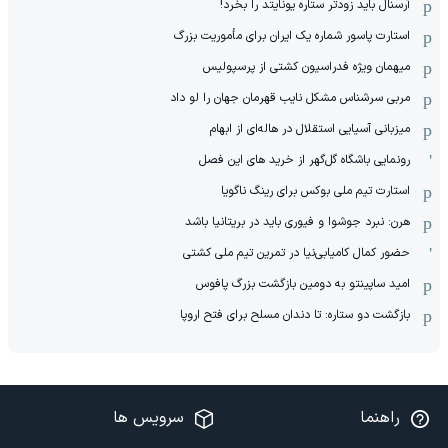
آرسنال باید زودتر ستاره یونایتد را بخرد!
استارت پاسور شماره یک ایران برای مأموریت بزرگ
میهمان ویژه فدراسیون کشتی از پرسپولیس
مربی سرشناس مشکل نایب قهرمان جهان را لو داد
میزبانی آسیایی استقلال در هاله‌ای از ابهام
رونمایی باشگاه گل‌گهر از خرید های این فصل
استارت تیم ملی بوکس برای رینگ ناگویا
هرن: نبرد جوشوا و فیوری باید در بریتانیا باشد
حضور کمال کامیابی‌نیا در تمرین تیم ملی کشتی
امید ساپینتو به دومین بازگشت بزرگ پافوس
بازگشت دو ستاره: تا دندان مسلح برای فتح اروپا
راهنما
سرویس ها