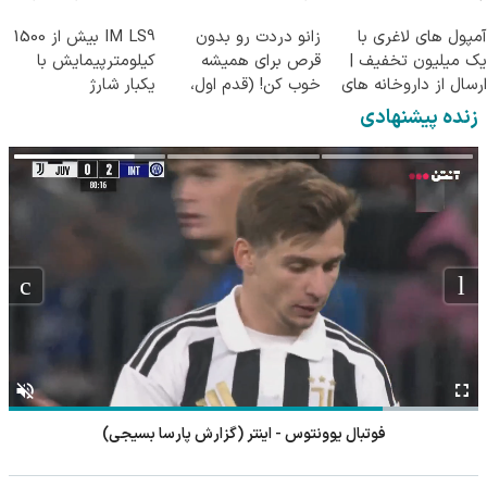
داروخانه نزدیکت
آمپول های لاغری با
زانو دردت رو بدون
IM LS9 بیش از 1500
یک میلیون تخفیف |
قرص برای همیشه
کیلومترپیمایش با
ارسال از داروخانه های
خوب کن! (قدم اول،
یکبار شارژ
معتبر
پرسش‌نامه)
زنده پیشنهادی
فوتبال یوونتوس - اینتر (گزارش پارسا بسیجی)