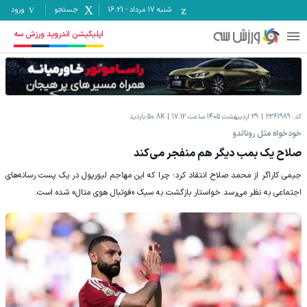
شنبه ۱۷ مرداد
-
16:21
جستجو
ورود
اپلیکیشن اندروید ورزش سه
کد:
2361989
29 اردیبهشت 1405 ساعت 17:12
50.8K
بازدید
خودخواه مثل رونالدو
صلاح یک بمب دیگر هم منفجر می‌کند
جیمی کاراگر از محمد صلاح انتقاد کرد؛ چرا که این مهاجم لیورپول در یک پست رسانه‌های
اجتماعی به نظر می‌رسد خواستار بازگشت به سبک «فوتبال هوی متال» شده است.