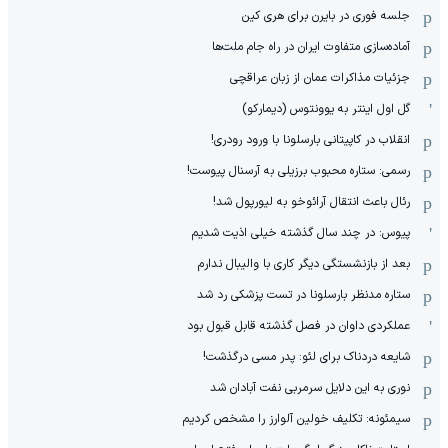
جلسه فوری در بایرن برای هری کین
آماده‌سازی متفاوت ایران در راه جام ملت‌ها
جزئیات مذاکرات عمان از زبان عراقچی
گل اول اینتر به یوونتوس (دیمارکو)
انقلاب در کاپیتانی بارسلونا با ورود رودری!
رسمی: ستاره محبوب برزیلی به آرسنال پیوست!
رئال باعث انتقال آرائوخو به لیورپول شد!
پیوس: در چند سال گذشته خیلی اذیت شدیم
بعد از بازنشستگی دیگر کاری با والیبال ندارم
ستاره مدنظر بارسلونا در تست پزشکی رد شد
عملکردی داوان در فصل گذشته قابل قبول بود
شایعه دردناک برای لئو: پدر مسی درگذشت!
نوری به این دلایل سرمربی نفت آبادان شد
سیمئونه: تکلیف خولین آلوارز را مشخص کردیم