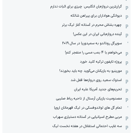
گران‌ترین دروازه‌بان انگلیس: چیزی برای اثبات ندارم
دیوانگی هواداران برای پیراهن شالکه
چهره بشاش محرم در آستانه آغاز لیگ برتر
آینده دروازه‌بانی ایران در این عکس!
سوپرگل رونالدو به سمپدوریا در سال 2019
می‌خواهم با 4 بمب مسی را منفجر کنم!
پروژه تایفون ترکیه کلید خورد
مورینیو به بازیکنان می‌گوید چه باید بخورند!
استوک سعید روی دروازه‌ها قفل شد
تحریم‌های جدید آمریکا علیه ایران
مصدومیت بازیکن آرسنال از ناحیه رباط صلیبی
تمام گل های لواندوفسکی در لیگ قهرمانان اروپا
مربی مطرح اسپانیایی در آستانه دستیاری سهراب
سه غایب احتمالی استقلال در هفته نخست لیگ