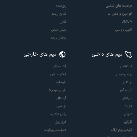
فرصت های شغلی
روزنامه
قوانین و مقررات
نتایج زنده
DMCA
آنتن
آگهی دولتی
پیش بینی
پخش زنده
تیم های داخلی
تیم های خارجی
استقلال
آث میلان
پرسپولیس
اینتر میلان
تراکتور
بارسلونا
ذوب آهن
بایرن مونیخ
سپاهان
آرسنال
فولاد
چلسی
ملوان
رئال مادرید
گل‌گهر
لیورپول
آلومینیوم اراک
منچستریونایتد