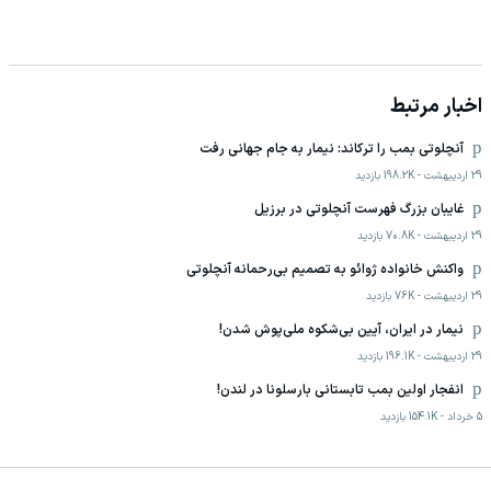
اخبار مرتبط
آنچلوتی بمب را ترکاند: نیمار به جام جهانی رفت
29 اردیبهشت
-
198.2K
بازدید
غایبان بزرگ فهرست آنچلوتی در برزیل
29 اردیبهشت
-
70.8K
بازدید
واکنش خانواده ژوائو به تصمیم بی‌رحمانه آنچلوتی
29 اردیبهشت
-
76K
بازدید
نیمار در ایران، آیین بی‌شکوه ملی‌پوش شدن!
29 اردیبهشت
-
196.1K
بازدید
انفجار اولین بمب تابستانی بارسلونا در لندن!
5 خرداد
-
154.1K
بازدید