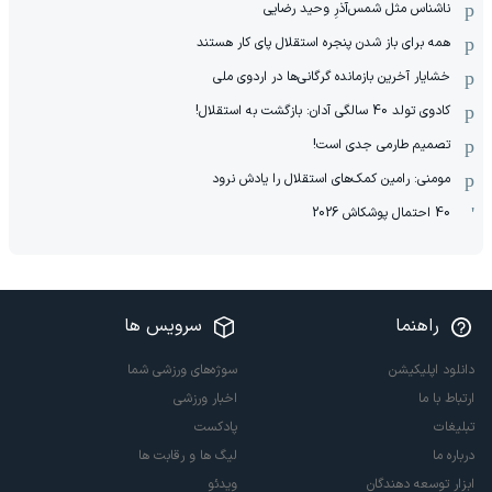
ناشناس مثل شمس‌آذرِ وحید رضایی
همه برای باز شدن پنجره استقلال پای کار هستند
خشایار آخرین بازمانده گرگانی‌ها در اردوی ملی
کادوی تولد 40 سالگی آدان: بازگشت به استقلال!
تصمیم طارمی جدی است!
مومنی: رامین کمک‌های استقلال را یادش نرود
40 احتمال پوشکاش 2026
راهنما
سرویس ها
دانلود اپلیکیشن
سوژه‌های ورزشی شما
ارتباط با ما
اخبار ورزشی
تبلیغات
پادکست
درباره ما
لیگ ها و رقابت ها
ابزار توسعه دهندگان
ویدئو