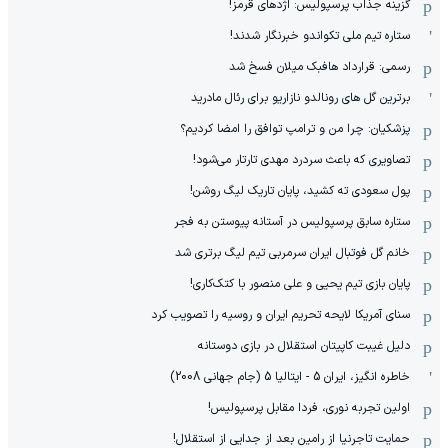
گزینه جذاب پرسپولیس: اژدهای قرمز!
ستاره تیم ملی تکواندو خبرنگار شدند!
رسمی: قرارداد هافبک میلان فسخ شد
برترین گل های رونالدو نازاریو برای رئال مادرید
پزشکیان: چرا من و ترامپ توافق را امضا کردیم؟
تصاویری که باعث سردرد مهدی تارتار می‌شود!
پول سعودی ته کشید، پایان تاریک لیگ روشن!
ستاره سابق پرسپولیس در آستانه پیوستن به فجر
خانم گل فوتبال ایران سرمربی تیم لیگ برتری شد
پایان بازی تیم یحیی و علی منصور با کتک‌کاری!
سنای آمریکا لایحه تحریم ایران و روسیه را تصویب کرد
دلیل غیبت کاپیتان استقلال در بازی دوستانه
خاطره انگیز، ایران 5 - ایتالیا 5 (جام جهانی 2008)
اولین تجربه نوری، فردا مقابل پرسپولیس!
حمایت تاجرنیا از رامین بعد از جدایی از استقلال!