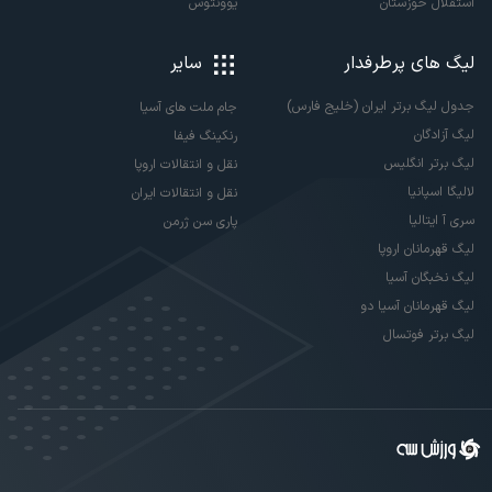
استقلال خوزستان
یوونتوس
لیگ های پرطرفدار
سایر
جدول لیگ برتر ایران (خلیج فارس)
جام ملت های آسیا
لیگ آزادگان
رنکینگ فیفا
لیگ برتر انگلیس
نقل و انتقالات اروپا
لالیگا اسپانیا
نقل و انتقالات ایران
سری آ ایتالیا
پاری سن ژرمن
لیگ قهرمانان اروپا
لیگ نخبگان آسیا
لیگ قهرمانان آسیا دو
لیگ برتر فوتسال