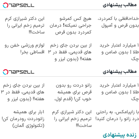
مطالب پیشنهادی
خداحافظی با کمردرد،
هیچ کس کمرشو
این دکتر شیرازی کرم
بدون قرص و آمپول
جراحی نمیکنه❗ درمان
ترمیم زخم ایرانی را
کمردرد بدون قرص
ساخت!!!
(پرسشنامه)
۱ میلیارد اعتبار خرید
از بین بردن جای زخم
لوازم ورزشی خفن رو
طلا | بدون ضامن و
های قدیمی، فقط در 3
اقساطی بخر!
چک
هفته!! (بدون لیزر و
جراحی)
مطالب پیشنهادی
۱ میلیارد اعتبار خرید
زانو دردت رو بدون
از بین بردن جای زخم
طلا | بدون ضامن و
قرص برای همیشه
های قدیمی، فقط در 3
چک
خوب کن! (قدم اول،
هفته!! (بدون لیزر و
پرسش‌نامه)
جراحی)
با زاپیامکس، به راحتی
این دکتر شیرازی کرم
1بار برای همیشه
درد زانو را درمان کنید!
ترمیم زخم ایرانی را
زانودردت رودرمان کن!
ساخت!!!
(تکنولوژی آلمان)
◂پرسشنامه▸
زنده پیشنهادی