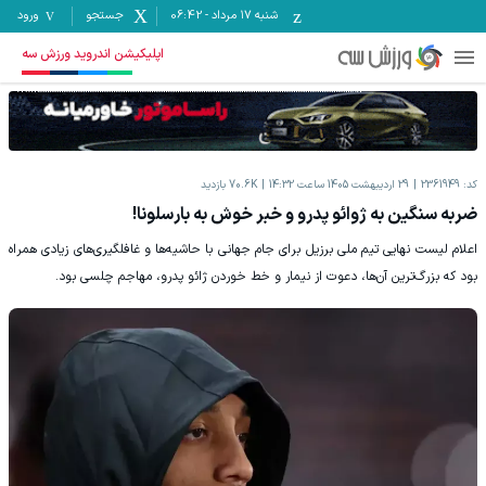
شنبه ۱۷ مرداد
-
06:42
جستجو
ورود
اپلیکیشن اندروید ورزش سه
کد:
2361949
29 اردیبهشت 1405 ساعت 14:32
70.6K
بازدید
ضربه سنگین به ژوائو پدرو و خبر خوش به بارسلونا!
اعلام لیست نهایی تیم ملی برزیل برای جام جهانی با حاشیه‌ها و غافلگیری‌های زیادی همراه
بود که بزرگ‌ترین آن‌ها، دعوت از نیمار و خط خوردن ژائو پدرو، مهاجم چلسی بود.