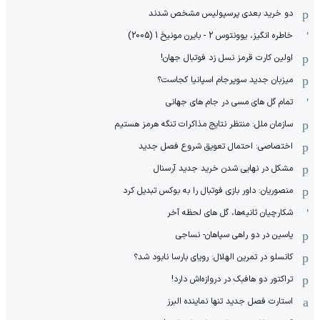
دو خرید بعدی پرسپولیس مشخص شدند
خاطره انگیز، یوونتوس 2 - بایرن مونیخ 1 (2005)
اولین کارت قرمز نسل زد فوتبال جهان!
میزبان جدید سوپرجام اسپانیا کجاست؟
تمام گل های مسی در جام های جهانی
سازمان ملل: منتظر نتایج مذاکرات تنگه هرمز هستیم
اختصاصی: احتمال تعویق شروع فصل جدید
مشکل در نهایی شدن خرید جدید آرسنال
منصوریان: داور بازی فوتبال را به بوکس تبدیل کرد
شکارچیان ثانیه‌ها، گل های لحظه آخر
یاسین در دو راهی سپاهان- نساجی
کانسلو در تمرین الهلال: رویای بارسا نابود شد؟
تراکتور دو هافبک در دروازه‌اش دارد!
استارت فصل جدید تنها نماینده البرز