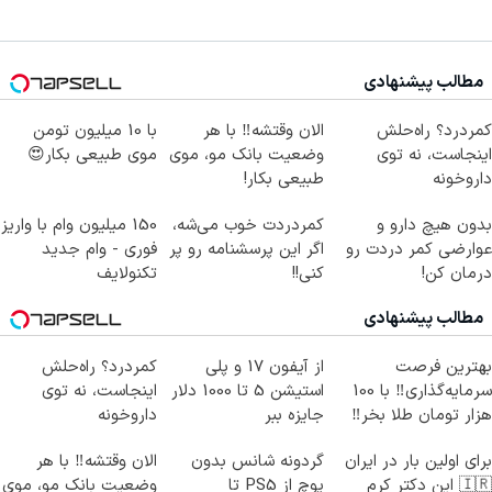
مطالب پیشنهادی
کمردرد؟ راه‌حلش
الان وقتشه‼️ با هر
با 10 میلیون تومن
اینجاست، نه توی
وضعیت بانک مو، موی
موی طبیعی بکار😍
داروخونه
طبیعی بکار!
بدون هیچ دارو و
کمردردت خوب می‌شه،
150 میلیون وام با واریز
عوارضی کمر دردت رو
اگر این پرسشنامه رو پر
فوری - وام جدید
درمان کن!
کنی!!
تکنولایف
(پرسش‌نامه)
مطالب پیشنهادی
بهترین فرصت
از آیفون 17 و پلی
کمردرد؟ راه‌حلش
سرمایه‌گذاری‼️ با 100
استیشن 5 تا 1000 دلار
اینجاست، نه توی
هزار تومان طلا بخر‼️
جایزه ببر
داروخونه
برای اولین بار در ایران
گردونه شانس بدون
الان وقتشه‼️ با هر
🇮🇷 این دکتر کرم
پوچ از PS5 تا
وضعیت بانک مو، موی