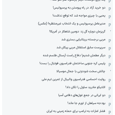
دو خرید آزاد در راه پیوستن به پرسپولیس!
یحیی با چیزی مواجه شد که توقع نداشت!
مدیرعامل پرسپولیس و یک انتخاب غیرمنتظره! (عکس)
گریزمان دوباره گل زد؛ دومین شاهکار در آمریکا!
مربی برجسته بریتانیایی بستری شد
سرپرست سابق استقلال مربی پیکان شد
دیگر مطمئن شدیم! دفاع راست آرسنال طلسم شده
پلیس کره ‌جنوبی ساختمان فدراسیون فوتبال را بست!
چالش سخت شوت‌زنی با جمال موسیالا
روایت احساسی فدراسیون والیبال از تمرین تیم ملی
اتلتیکو مادرید سئول را تکان داد!
دو ایرانی در جمع غول‌های دفاعی آسیا
بودجه سپاهان از تورم جا ماند!
فشار امارات به ترامپ برای حمله زمینی به ایران