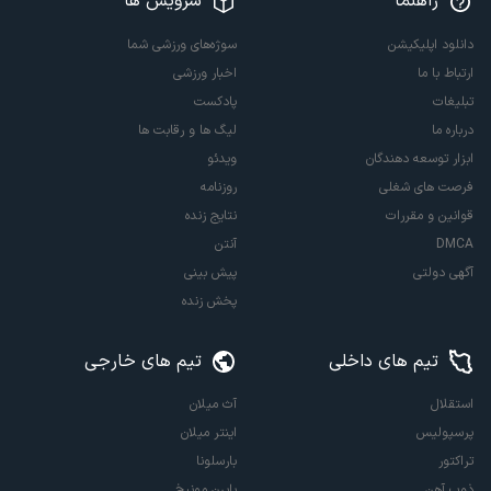
راهنما
سرویس ها
دانلود اپلیکیشن
سوژه‌های ورزشی شما
ارتباط با ما
اخبار ورزشی
تبلیغات
پادکست
درباره ما
لیگ ها و رقابت ها
ابزار توسعه دهندگان
ویدئو
فرصت های شغلی
روزنامه
قوانین و مقررات
نتایج زنده
DMCA
آنتن
آگهی دولتی
پیش بینی
پخش زنده
تیم های داخلی
تیم های خارجی
استقلال
آث میلان
پرسپولیس
اینتر میلان
تراکتور
بارسلونا
ذوب آهن
بایرن مونیخ