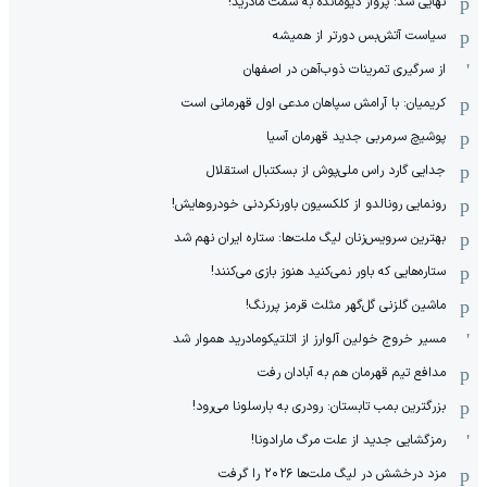
نهایی شد: پرواز دیومانده به سمت مادرید!
سیاست آتش‌بس دورتر از همیشه
از سرگیری تمرینات ذوب‌آهن در اصفهان
کریمیان: با آرامش سپاهان مدعی اول قهرمانی است
پوشیچ سرمربی جدید قهرمان آسیا
جدایی گارد راس ملی‌پوش از بسکتبال استقلال
رونمایی رونالدو از کلکسیون باورنکردنی خودروهایش!
بهترین سرویس‌زنان لیگ ملت‌ها: ستاره ایران نهم شد
ستاره‌هایی که باور نمی‌کنید هنوز بازی می‌کنند!
ماشین گلزنی گل‌گهر مثلث قرمز پررنگ!
مسیر خروج خولین آلوارز از اتلتیکومادرید هموار شد
مدافع تیم قهرمان هم به آبادان رفت
بزرگترین بمب تابستان: رودری به بارسلونا می‌رود!
رمزگشایی جدید از علت مرگ مارادونا!
مزد درخشش در لیگ ملت‌ها ٢٠٢۶ را گرفت