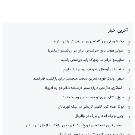
آخرین اخبار
یک شروع ویران‌کننده برای مورینیو در رئال مادرید
قبولی هفت داور سرشناس ایران در ازبکستان (عکس)
ساپینتو: برابر سالزبورگ باید بی‌نقص باشیم
بله، ما در آرسنال به وینیسیوس نیاز داریم
نبض اولدترافورد؛ تمرین سخت منچستر برای بازگشت قدرتمند
افشاگری هاآرتص درباره سفر فرستاده نتانیاهو به آمریکا
هیچ واژه‌ای برای توصیف مسی وجود ندارد
یوفا اعلام کرد: تغییر تاریخی در لیگ قهرمانان
چین و یک انتقال بزرگ در والیبال
حماسی‌ترین کامبک‌های تاریخ لیگ قهرمانان؛ بازگشت از دل غیرممکن
یک بازی دوستانه دیگر بارسلونا هم لغو شد؟!