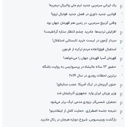
یک ایرانی سرمربی جدید تیم ملی والیبال نیجریه!
قوانین جدید داوری در فصل جدید فوتبال اروپا!
وقتی گربیج سرمربی، در زمین هم قهرمان جهان بود
افزایش تردیدها: مادرید چشم انتظار ستاره گرانقیمت!
سردار آزمون در لیست خرید تابستانی استقلال!
استقبال فوق‌‌العاده مردم ترکیه از فرعون
قهرمان آسیا قهرمان جهان را می‌خواهد!
حضور 13 ساله عالیشاه در پرسپولیس به روایت باشگاه
برترین لحظات رودری در سال 2026
جنون گریزمان در لیگ آمریکا: عجب ستاره‌ای!
وزیر ورزش ایران وارد جمهوری آذربایجان شد
نجفیان: شمس‌آذر بزودی مدعی لیگ برتر می‌شود
نتیجه جلسه اضطراری: حمایت کامل از اینفانتینو!
بازگشت وینیسیوس، شروع دوباره هیجان در رئال مادرید