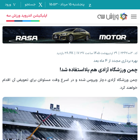
پنجشنبه ۱۵ مرداد
-
15:53
جستجو
ورود
اپلیکیشن اندروید ورزش سه
کد:
2362003
29 اردیبهشت 1405 ساعت 17:37
38.4K
بازدید
بهره برداری مجدد از 4 ماه بعد
چمن ورزشگاه آزادی هم بلااستفاده شد!
چمن ورزشگاه آزادی دچار ویروس شده و در اسرع وقت مسئولان برای تعویض آن اقدام
خواهند کرد.