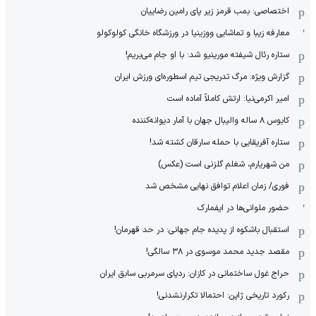
اختصاصی: بمب قرمز زیر پای رامین رضاییان
معارفه زیبا و تماشایی ووزینیا در ورزشگاه خانگی کولوکولو
ستاره رئال شیفته مورینیو شد: با او جام می‌بریم!
گزارش ویژه: مرگ تدریجی تیم اسطوره‌ای ورزش ایران
امیر اکرمی‌نیا: ارتش کاملاً آماده است
کابوس ۸ ساله والیبال جهان با آمار دیوانه‌کننده
ستاره آفریقایی با حمله سارقان کشته شد!
من شهریارم، شغلم گلزنی است (عکس)
فوری/ زمان اعلام توافق نهایی مشخص شد
حضور ملوانی‌ها در ایفمارک
استقبال باشکوه از پدیده جام جهانی: در حد قهرمان!
مقصد جدید محمد موسوی در ٣٨ سالگی!
حراج غول ساختمانی در کازان: ردپای سرمربی سابق ایران
رکورد تاریخی ژاپن: احتمالا تکرارنشدنی!