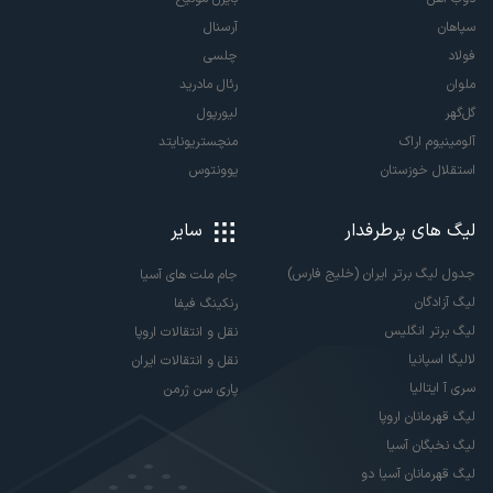
سپاهان
آرسنال
فولاد
چلسی
ملوان
رئال مادرید
گل‌گهر
لیورپول
آلومینیوم اراک
منچستریونایتد
استقلال خوزستان
یوونتوس
لیگ های پرطرفدار
سایر
جدول لیگ برتر ایران (خلیج فارس)
جام ملت های آسیا
لیگ آزادگان
رنکینگ فیفا
لیگ برتر انگلیس
نقل و انتقالات اروپا
لالیگا اسپانیا
نقل و انتقالات ایران
سری آ ایتالیا
پاری سن ژرمن
لیگ قهرمانان اروپا
لیگ نخبگان آسیا
لیگ قهرمانان آسیا دو