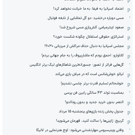
اعتماد اسپانیا به فیفا: به ما خیانت نخواهد کرد!
مسی دوباره درخشید؛ دو گل تماشایی از نابغه فوتبال
صعود اینترمیامی: آتش‌بازی مسی شروع شد!
استراتژی حقوقی استقلال چگونه شکست خورد؟
مجلس اسپانیا به دنبال حذف مراکش از میزبانی ۲۰۳۰!
کاناوارو: احمق بودم که ماشاریپوف را به جام جهانی بردم!
گل‌هایی فراتر از تصور؛ جسورانه‌ترین شاهکارهای لیگ برتر انگلیس
لیائو خوش‌شانس است که در میلان بازی می‌کند
خوشحالم تسلیم قدرت برتر چلسی نشدیم!
بمناسبت تولد 43 سالگی رابین فن پرسی
النصر بدون خرید جدید و بدون رونالدو!
جدول پخش زنده بازی‌های پنجشنبه 15 مرداد
گربیج: ژاپنی‌ها را ساکت کنید، قهرمان می‌شوید!
وقتی وینیسیوس مهارنشدنی می‌شود؛ اوج هنرنمایی در لالیگا