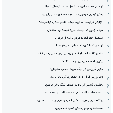
قوانین جدید داوری در فصل جدید فوتبال اروپا!
وقتی گربیج سرمربی، در زمین هم قهرمان جهان بود
افزایش تردیدها: مادرید چشم انتظار ستاره گرانقیمت!
سردار آزمون در لیست خرید تابستانی استقلال!
استقبال فوق‌‌العاده مردم ترکیه از فرعون
قهرمان آسیا قهرمان جهان را می‌خواهد!
حضور 13 ساله عالیشاه در پرسپولیس به روایت باشگاه
برترین لحظات رودری در سال 2026
جنون گریزمان در لیگ آمریکا: عجب ستاره‌ای!
وزیر ورزش ایران وارد جمهوری آذربایجان شد
نجفیان: شمس‌آذر بزودی مدعی لیگ برتر می‌شود
نتیجه جلسه اضطراری: حمایت کامل از اینفانتینو!
بازگشت وینیسیوس، شروع دوباره هیجان در رئال مادرید
صحبت‌های مهم رحمتی درباره قلعه‌نویی