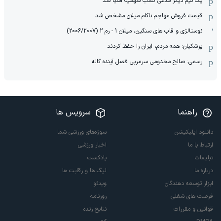
یک تیم دیگر مدعی کسب سهمیه آسیا شد
قیمت فروش مهاجم ناکام میلان مشخص شد
نوستالژی و قاب های سنگین، میلان 1 - رم 2 (2006/2007)
پزشکیان: همه مردم، ایران را حفظ کردند
رسمی: صالح مخدومی سرمربی فصل آینده کاله
راهنما
سرویس ها
دانلود اپلیکیشن
سوژه‌های ورزشی شما
ارتباط با ما
اخبار ورزشی
تبلیغات
پادکست
درباره ما
لیگ ها و رقابت ها
ابزار توسعه دهندگان
ویدئو
فرصت های شغلی
روزنامه
قوانین و مقررات
نتایج زنده