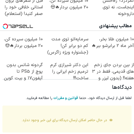
کمردرد؟ راه‌حلش
10 میلیون سپرده کن،
قبل از سفرهای برون
اینجاست، نه توی
20 میلیون بردار🔥😍
استانی خلافی خود را
داروخونه
صفر کنید! (استعلام)
مطالب پیشنهادی
10 میلیون طلا بخر،
سرمایه‌اتو توی مدت
10 میلیون سپرده کن،
آخر ماه 2 برابرشو ببر🔥
کم دو برابر کن!
20 میلیون بردار🔥😍
(جشنواره ویژه زاگرس)
🔥
از بین بردن جای زخم
این دکتر شیرازی کرم
گردونه شانس بدون
های قدیمی، فقط در 3
ترمیم زخم ایرانی را
پوچ از PS5 تا
هفته!! (بدون لیزر و
ساخت!!!
آیفون17 و بیت کوین
جراحی)
🔥
دیدگاه‌ها
لطفا قبل از ارسال دیدگاه خود، حتما
قوانین و مقررات
را مطالعه فرمایید.
در حال حاضر امکان ارسال دیدگاه برای این
خبر
وجود ندارد.