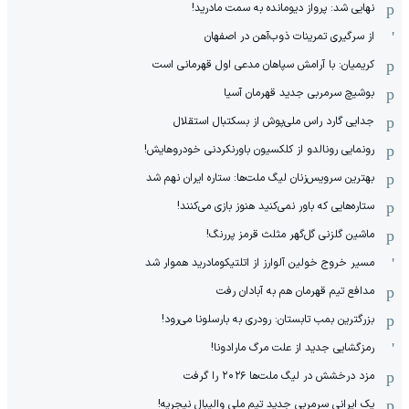
نهایی شد: پرواز دیومانده به سمت مادرید!
از سرگیری تمرینات ذوب‌آهن در اصفهان
کریمیان: با آرامش سپاهان مدعی اول قهرمانی است
بوشیچ سرمربی جدید قهرمان آسیا
جدایی گارد راس ملی‌پوش از بسکتبال استقلال
رونمایی رونالدو از کلکسیون باورنکردنی خودروهایش!
بهترین سرویس‌زنان لیگ ملت‌ها: ستاره ایران نهم شد
ستاره‌هایی که باور نمی‌کنید هنوز بازی می‌کنند!
ماشین گلزنی گل‌گهر مثلث قرمز پررنگ!
مسیر خروج خولین آلوارز از اتلتیکومادرید هموار شد
مدافع تیم قهرمان هم به آبادان رفت
بزرگترین بمب تابستان: رودری به بارسلونا می‌رود!
رمزگشایی جدید از علت مرگ مارادونا!
مزد درخشش در لیگ ملت‌ها ٢٠٢۶ را گرفت
یک ایرانی سرمربی جدید تیم ملی والیبال نیجریه!