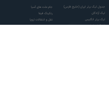
جدول لیگ برتر ایران (خلیج فارس)
جام ملت های آسیا
لیگ آزادگان
رنکینگ فیفا
لیگ برتر انگلیس
نقل و انتقالات اروپا
لالیگا اسپانیا
نقل و انتقالات ایران
سری آ ایتالیا
پاری سن ژرمن
لیگ قهرمانان اروپا
لیگ نخبگان آسیا
لیگ قهرمانان آسیا دو
لیگ برتر فوتسال
تمام حقوق مادی و معنوی این سایت متعلق به ورزش سه می باشد. شما می توانید از
سایت ورزش سه در صورت پذیرش موافقت نامه کاربری استفاده نمایید.