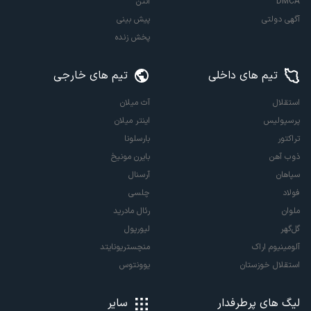
DMCA
آنتن
آگهی دولتی
پیش بینی
پخش زنده
تیم های داخلی
تیم های خارجی
استقلال
آث میلان
پرسپولیس
اینتر میلان
تراکتور
بارسلونا
ذوب آهن
بایرن مونیخ
سپاهان
آرسنال
فولاد
چلسی
ملوان
رئال مادرید
گل‌گهر
لیورپول
آلومینیوم اراک
منچستریونایتد
استقلال خوزستان
یوونتوس
لیگ های پرطرفدار
سایر