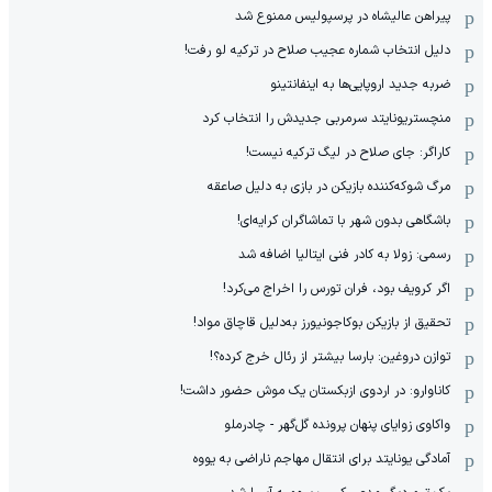
پیراهن عالیشاه در پرسپولیس ممنوع شد
دلیل انتخاب شماره عجیب صلاح در ترکیه لو رفت!
ضربه جدید اروپایی‌ها به اینفانتینو
منچستریونایتد سرمربی جدیدش را انتخاب کرد
کاراگر: جای صلاح در لیگ ترکیه نیست!
مرگ شوکه‌کننده بازیکن در بازی به دلیل صاعقه
باشگاهی بدون شهر با تماشاگران کرایه‌ای!
رسمی: زولا به کادر فنی ایتالیا اضافه شد
اگر کرویف بود، فران تورس را اخراج می‌کرد!
تحقیق از بازیکن بوکاجونیورز به‌دلیل قاچاق مواد!
توازن دروغین: بارسا بیشتر از رئال خرج کرده؟!
کاناوارو: در اردوی ازبکستان یک موش حضور داشت!
واکاوی زوایای پنهان پرونده گل‌گهر - چادرملو
آمادگی یونایتد برای انتقال مهاجم ناراضی به یووه