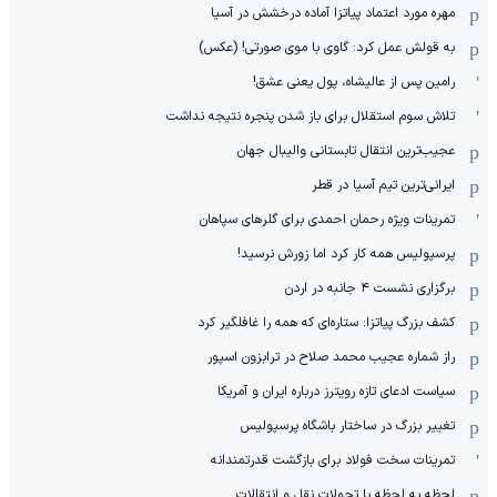
مهره مورد اعتماد پیاتزا آماده درخشش در آسیا
به قولش عمل کرد: گاوی با موی صورتی! (عکس)
رامین پس از عالیشاه، پول یعنی عشق!
تلاش سوم استقلال برای باز شدن پنجره نتیجه نداشت
عجیب‌ترین انتقال تابستانی والیبال جهان
ایرانی‌ترین تیم آسیا در قطر
تمرینات ویژه رحمان احمدی برای گلرهای سپاهان
پرسپولیس همه کار کرد اما زورش نرسید!
برگزاری نشست ۴ جانبه در اردن
کشف بزرگ پیاتزا: ستاره‌ای که همه را غافلگیر کرد
راز شماره عجیب محمد صلاح در ترابزون اسپور
سیاست ادعای تازه رویترز درباره ایران و آمریکا
تغییر بزرگ در ساختار باشگاه پرسپولیس
تمرینات سخت فولاد برای بازگشت قدرتمندانه
لحظه به لحظه با تحولات نقل و انتقالات