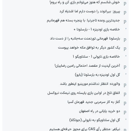
خوش شانسم که هنوز می‌توانم بازی کن و راه بروم!
پیروز: بیرانوند را دوست دارم اما اشتباه کرد
جدیدترین وعده تاجرنیا: با پنجره بسته هم قهرمانیم
خلاصه بازی اودینزه 1 - بارسلونا 0
بارسلونا قهرمانی تورنمنت سه‌جانبه را از دست داد
یک کشور دیگر به توافق مکه خواهد پیوست
خالاصه بازی ناپولی 1 - سلتاویگو 1
آخرین آپدیت از مقصد احتمالی رامین رضاییان!
گل اول اودینزه به بارسلونا (بایو)
والورده: انتظار نداشتم مورینیو اینطور باشد
اتفاق تلخ در اولین بازی یایسله روی نیمکت نیوکسل
آغاز به کار سرمربی جدید قهرمان آسیا
دو خرید پایانی در راه اصفهان
گل اول سلتاویگو به ناپولی (جوتگلا)
نیکفر: منتظر رأی CAS برای مجوز حرفه‌ای هستیم