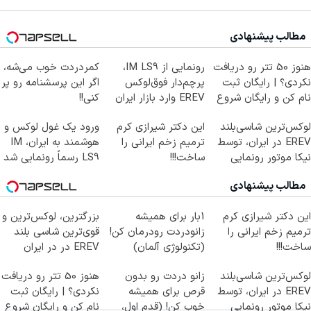
مطالب پیشنهادی
هنوز 50 تتر رو دریافت
رونمایی از IM LS9،
کمردردت خوب می‌شه،
نکردی؟ | رایگان ثبت
پرچم‌دار فوق‌لوکس
اگر این پرسشنامه رو پر
نام کن و رایگان شروع
EREV وارد بازار ایران
کنی!!
کن!
شد
لوکس‌ترین شاسی‌بلند
این دکتر شیرازی کرم
ورود یک غول لوکس و
EREV در ایران، توسط
ترمیم زخم ایرانی را
هوشمند به ایران، IM
نیکا موتور رونمایی
ساخت!!!
LS9 رسماً رونمایی شد
شد!
مطالب پیشنهادی
این دکتر شیرازی کرم
1بار برای همیشه
بزرگترین، لوکس‌ترین و
ترمیم زخم ایرانی را
زانودردت رودرمان کن!
قوی‌ترین شاسی بلند
ساخت!!!
(تکنولوژی آلمان)
EREV در در ایران
◂پرسشنامه▸
رونمایی شد
لوکس‌ترین شاسی‌بلند
زانو دردت رو بدون
هنوز 50 تتر رو دریافت
EREV در ایران، توسط
قرص برای همیشه
نکردی؟ | رایگان ثبت
نیکا موتور رونمایی
خوب کن! (قدم اول،
نام کن و رایگان شروع