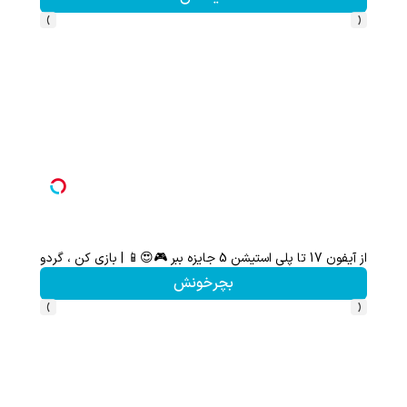
›
‹
از آیفون 17 تا پلی استیشن 5 جایزه ببر 🎮😍📱 | بازی کن ، گردونه بچرخون
هنوز 50 تتر رو دریافت نکردی؟ | رایگان ثبت نام کن و رایگان شروع کن!
بچرخونش
›
‹