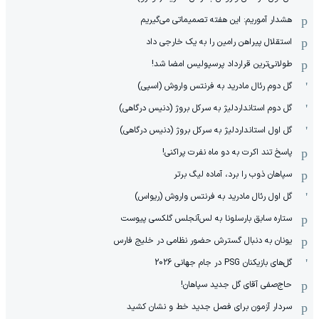
هشدار آموریم: این هفته تصمیماتی می‌گیریم
استقلال پیراهن رامین را به یک خارجی داد
طولانی‌ترین قرارداد پرسپولیس امضا شد!
گل دوم رئال مادرید به فرنتس واروش (اسپی)
گل دوم استانداردلیژ به سرکل بروژ (دنیس درگاهی)
گل اول استانداردلیژ به سرکل بروژ (دنیس درگاهی)
پاسخ تند اکرت به دو ماه نفرت پراکنی!
سپاهان ذوب را برد، آماده لیگ برتر
گل اول رئال مادرید به فرنتس واروش (ریواس)
ستاره سابق بارسلونا به لس‌آنجلس گلکسی پیوست
یونان به دنبال گسترش حضور نظامی در خلیج فارس
گل‌های بازیکنان PSG در جام جهانی 2026
حاج‌صفی آقای گل جدید سپاهان!
سردار آزمون برای فصل جدید خط و نشان کشید