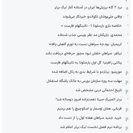
برد ۲ گله برزیلی‌ها ایران در آستانه آغاز لیگ برتر
وقتی ملی‌پوشان تکواندو خبرنگار می‌شوند
خلاصه بازی بارسلونا 1 - ناتینگهام فارست 0
محمدی: بازیکنان مد نظر ویسی جذب شده‌اند
کریمیان: بودجه سپاهان نسبت به تورم کاهش یافته
نیکفر: سپاهان حقش نبود مجوز حرفه‌ای دریافت نکند
پنالتی رافینیا؛ گل اول بارسلونا به ناتینگهام فارست
مورینیو: برناردو با شرایط بدی به رئال اضافه شده
مهلت سه روزه سازمان بورس به مالک باشگاه استقلال
تاریخ احتمالی دربی مشخص شد
برنز المپیک مبینا نعمت‌زاده امروز دوساله شد!
قربانی: همان اوسمار و اسکوچیچ را هم بردیم
خرید جدید سپاهان هفته اول را از دست داد
برنامه نیم فصل نخست لیگ برتر اعلام شد