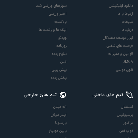
دانلود اپلیکیشن
سوژه‌های ورزشی شما
ارتباط با ما
اخبار ورزشی
تبلیغات
پادکست
درباره ما
لیگ ها و رقابت ها
ابزار توسعه دهندگان
ویدئو
فرصت های شغلی
روزنامه
قوانین و مقررات
نتایج زنده
DMCA
آنتن
آگهی دولتی
پیش بینی
پخش زنده
تیم های داخلی
تیم های خارجی
استقلال
آث میلان
پرسپولیس
اینتر میلان
تراکتور
بارسلونا
ذوب آهن
بایرن مونیخ