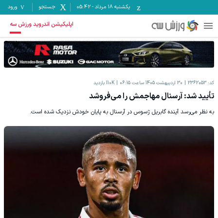
یکشنبه ۱۸ مرداد
-
05:42
جستجو
ورود
اپلیکیشن اندروید ورزش سه
کد:
2362053
30 اردیبهشت 1405 ساعت 06:15
110K
بازدید
تأیید شد: آرسنال مهاجمش را می‌فروشد
به نظر می‌رسد آینده گابریل ژسوس در آرسنال به پایان خودش نزدیک شده است.