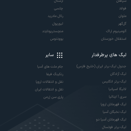
سپاهان
آرسنال
فولاد
چلسی
ملوان
رئال مادرید
گل‌گهر
لیورپول
آلومینیوم اراک
منچستریونایتد
استقلال خوزستان
یوونتوس
لیگ های پرطرفدار
سایر
جدول لیگ برتر ایران (خلیج فارس)
جام ملت های آسیا
لیگ آزادگان
رنکینگ فیفا
لیگ برتر انگلیس
نقل و انتقالات اروپا
لالیگا اسپانیا
نقل و انتقالات ایران
سری آ ایتالیا
پاری سن ژرمن
لیگ قهرمانان اروپا
لیگ نخبگان آسیا
لیگ قهرمانان آسیا دو
لیگ برتر فوتسال