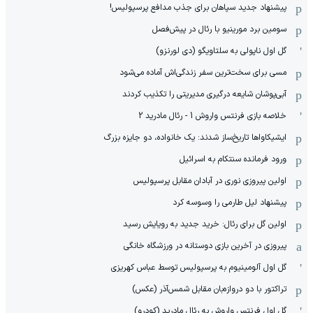
پیشنهاد جدید سپاهان برای جذب مدافع پرسپولیس!
سومین برد مورینیو با رئال در پیش‌فصل
گل اول ناپولی به سلتاویگو (دی لورنزو)
مسی برای سخت‌ترین سفر زندگی‌اش آماده می‌شود
آبی‌پوشان شایعه درگیری مدیریتی را تکذیب کردند
خلاصه بازی فرنتس واروش 1 - رئال مادرید 2
ایشیکاوا‌ها تاریخ‌ساز شدند: یک خانواده، دو جایزه بزرگ
ورود فرمانده سنتکام به اسرائیل
اولین پیروزی نوری در آبادان مقابل پرسپولیس
پیشنهاد لیل طارمی را وسوسه کرد
اولین گل برای رئال: خرید جدید به رویایش رسید
پیروزی در آخرین بازی دوستانه در ورزشگاه خانگی
گل اول آلومینیوم به پرسپولیس توسط عباس کهریزی
تراکتور با دو دروازه‌بان مقابل شمس‌آذر (عکس)
گل اول فرنتس واروش به رئال مادرید (کودرو)