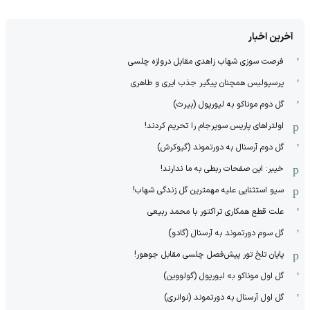
آخرین اخبار
فرصت سوزی شهاب زاهدی مقابل دروازه چلسی
پرسپولیس همچنان پیگیر جذب ایری و طاهری
گل دوم موناکو به لیورپول (بیرث)
اولتراهای پاریس سوپرجام را تحریم کردند!
گل دوم آرسنال به دورتموند (گیوکرش)
خیبر: این صفحات ربطی به ما ندارند!
سیو استثنایی علیه مهمترین گل زندگی شهاب!
علت قطع همکاری تراکتور با محمد ربیعی
گل سوم دورتموند به آرسنال (گادو)
پایان تلخ تور پیش‌فصل چلسی مقابل جوهور!
گل اول موناکو به لیورپول (گولووین)
گل اول آرسنال به دورتموند (نوانری)