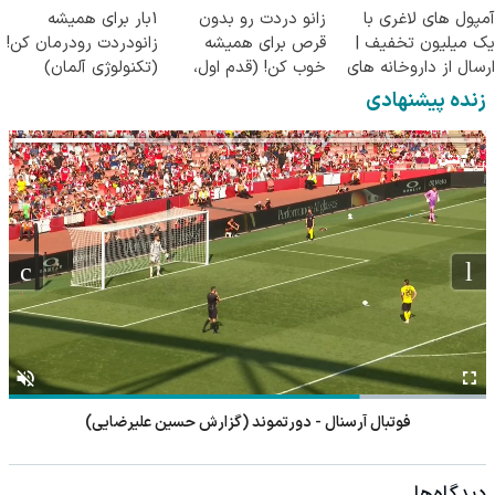
آمپول های لاغری با
زانو دردت رو بدون
1بار برای همیشه
کاهش وزن
یک میلیون تخفیف |
قرص برای همیشه
زانودردت رودرمان کن!
ارسال از داروخانه های
خوب کن! (قدم اول،
(تکنولوژی آلمان)
معتبر
پرسش‌نامه)
◂پرسشنامه▸
زنده پیشنهادی
فوتبال آرسنال - دورتموند (گزارش حسین علیرضایی)
دیدگاه‌ها