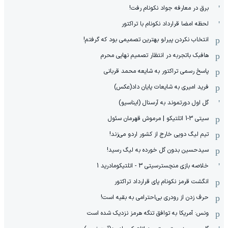
برق در معارفه جواد نکونام رفت!
لحظه امضا قرارداد نکونام با تراکتور
انتخاب نکردن پیرلو بهترین تصمیمی بود که گرفتم!
هافبک باتجربه در انتظار تصمیم نهایی محرم
پاسخ رسمی تراکتور به شایعه محمد قربانی
فرید امیری به شایعات پایان داد(عکس)
گل اول دورتموند به آرسنال (ایناسیو)
سیتی 3-1 اتلتیکو | مرموش قهرمان سئول
تیم لیگ دویی خارج از کشور اردو می‌زند!
سیدحسین بدون گل خورده به لیگ رسید!
خلاصه بازی منچسترسیتی 3 - اتلتیکومادرید 1
انگشت قرمز نکونام پای قرارداد تراکتور
حرف زدن از رودری بی‌احترامی به بقیه است!
ونس: آمریکا به توافق تنگه هرمز نزدیک شده است