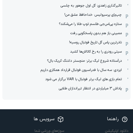
تاثیرگذاری زاهدی؛ گل اول جوهور به چلسی
چپ‌پای پرسپولیس: خداحافظ عشق من!
ستاره پی‌اس‌جی طلسم توپ طلا را می‌شکند؟
ممبینی باز هم بدون پاسخگویی رفت
نادر‌ترین پاس گل تاریخ فوتبال روسیه!
سیتی رودری را به رخ کاتالان‌ها کشید
درآستانه شروع لیگ برتر؛ منچستر دلتنگ کریک بال؟
ایزدی: سه سال با فدراسیون فوتبال قرارداد همکاری داریم
تمام بازی های لیگ برتر فوتبال با VAR برگزار می شود
پاداش 3 میلیاردی در انتظار تیراندازان طلایی
راهنما
سرویس ها
دانلود اپلیکیشن
سوژه‌های ورزشی شما