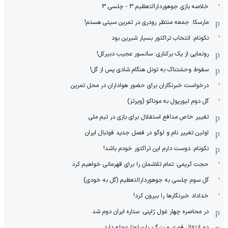
خلاصه بازی جوهوردارالتعظیم 3 - چلسی 3
مارسکا: جمعه منتظر رودری در تمرین سیتی هستم!
نکونام: انتخاب تراکتور بسیار شیرین بود
رونمایی از یک برکناری: سانسور عجیب دبیرکل!
سقوط وحشتناک به تونل هنگام شادی پس از گل!
درخواست خبرنگاران برای حضور هواداران در محل تمرین
گل دوم لیورپول به موناکو (ویرتز)
تغییر خاص مدافع استقلال برای بازی در تیم ملی
اولین تغییر نام و لوگو در فصل جدید فوتبال ایران
نکونام: دوست دارم این تراکتور خودم باشد!
حجت کریمی: تمام تلاشمان را برای قهرمانی خواهیم کرد
گل سوم چلسی به جوهوردارالتعظیم (گل به خودی)
خداداد خبرنگارها را بیرون کرد!
در محاصره چهار غول ژاپنی: ستاره ایران دوم شد
دو انتقال فوری و بزرگ: بارسلونا عجله دارد