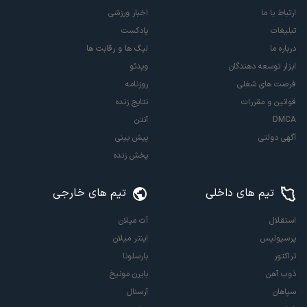
ارتباط با ما
اخبار ورزشی
تبلیغات
پادکست
درباره ما
لیگ ها و رقابت ها
ابزار توسعه دهندگان
ویدئو
فرصت های شغلی
روزنامه
قوانین و مقررات
نتایج زنده
DMCA
آنتن
آگهی دولتی
پیش بینی
پخش زنده
تیم های داخلی
تیم های خارجی
استقلال
آث میلان
پرسپولیس
اینتر میلان
تراکتور
بارسلونا
ذوب آهن
بایرن مونیخ
سپاهان
آرسنال