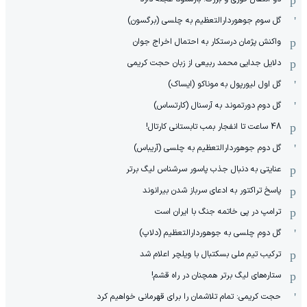
گل سوم جوهوردارالتعظیم به چلسی (برگسون)
واکنش پژمان درستکار به احتمال اخراج جوان
دلایل جدایی محمد ربیعی از زبان حجت کریمی
گل اول لیورپول به موناکو (ایساک)
گل دوم دورتموند به آرسنال (کارتساس)
48 ساعت تا انفجار بمب تابستانی کارتال!
گل دوم جوهوردارالتعظیم به چلسی (آریباس)
عنایتی به دنبال جذب پاسور سرشناس لیگ برتر
پاسخ تراکتور به ادعای سرباز شدن بیرانوند
ترامپ در پی خاتمه جنگ با ایران است
گل دوم چلسی به جوهوردارالتعظیم (دلاپ)
ترکیب تیم ملی بسکتبال با ویلچر اعلام شد
ستاره‌های لیگ برتر همچنان در راه قشم!
حجت کریمی: تمام تلاشمان را برای قهرمانی خواهیم کرد