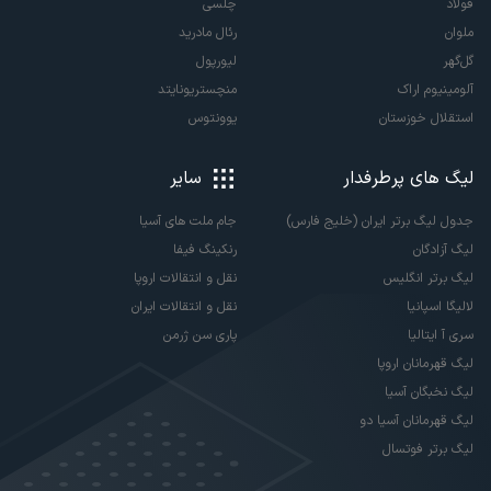
فولاد
چلسی
ملوان
رئال مادرید
گل‌گهر
لیورپول
آلومینیوم اراک
منچستریونایتد
استقلال خوزستان
یوونتوس
لیگ های پرطرفدار
سایر
جدول لیگ برتر ایران (خلیج فارس)
جام ملت های آسیا
لیگ آزادگان
رنکینگ فیفا
لیگ برتر انگلیس
نقل و انتقالات اروپا
لالیگا اسپانیا
نقل و انتقالات ایران
سری آ ایتالیا
پاری سن ژرمن
لیگ قهرمانان اروپا
لیگ نخبگان آسیا
لیگ قهرمانان آسیا دو
لیگ برتر فوتسال