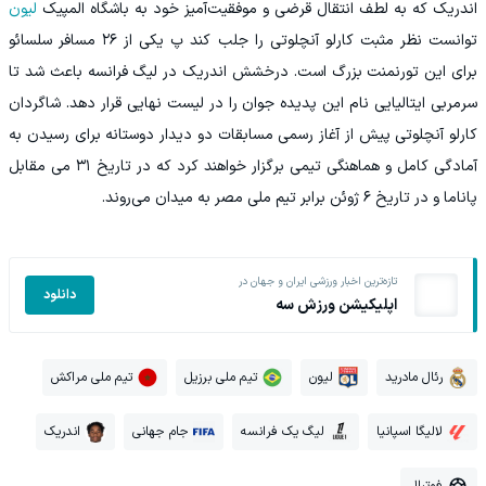
اندریک که به لطف انتقال قرضی و موفقیت‌آمیز خود به باشگاه المپیک
لیون
توانست نظر مثبت کارلو آنچلوتی را جلب کند پ یکی از ۲۶ مسافر سلسائو
برای این تورنمنت بزرگ است. درخشش اندریک در لیگ فرانسه باعث شد تا
سرمربی ایتالیایی نام این پدیده جوان را در لیست نهایی قرار دهد. شاگردان
کارلو آنچلوتی پیش از آغاز رسمی مسابقات دو دیدار دوستانه برای رسیدن به
آمادگی کامل و هماهنگی تیمی برگزار خواهند کرد که در تاریخ ۳۱ می مقابل
پاناما و در تاریخ ۶ ژوئن برابر تیم ملی مصر به میدان می‌روند.
تازه‌ترین اخبار ورزشی ایران و جهان در
دانلود
اپلیکیشن ورزش سه
رئال مادرید
لیون
تیم ملی برزیل
تیم ملی مراکش
لالیگا اسپانیا
لیگ یک فرانسه
جام جهانی
اندریک
فوتبال