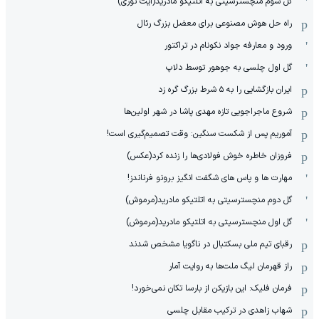
گل سوم منچسترسیتی به اتلتیکو مادرید(آیت نوری)
راه حل هوش مصنوعی برای معضل بزرگ رئال
ورود و معارفه جواد نکونام در تراکتور
گل اول چلسی به جوهور توسط دلاپ
ایران بازگشایی را به ۵ شرط بزرگ گره زد
شروع ماجراجویی تازه مهدی پاشا در شهر اولین‌ها
آموریم پس از شکست سنگین: وقت تصمیم‌گیری است!
فروزان خاطره خوش فولادی‌ها را زنده کرد(عکس)
مهارت ها و پاس های شگفت انگیز برونو فرناندز!
گل دوم منچسترسیتی به اتلتیکو مادرید(مرموش)
گل اول منچسترسیتی به اتلتیکو مادرید(مرموش)
رقبای تیم ملی بسکتبال در ناگویا مشخص‌ شدند
راز قهرمان لیگ ملت‌ها به روایت آمار
فرمان فلیک: این بازیکن از بارسا تکان نمی‌خورد!
شهاب زاهدی در ترکیب مقابل چلسی