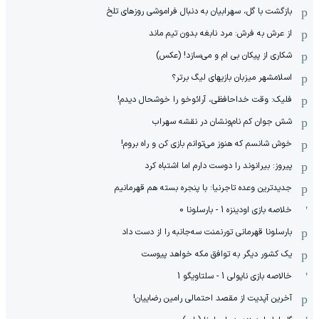
بازگشت با گل، سهرابیان به دنبال فراموشی روزهای تلخ
از عرش به فرش: مرد نابغه‌ بدون تیم ماند
شکاری از پیکان بی ام و می‌سازد! (عکس)
اسلامشهر میزبان بازیهای لیگ برتر؟
فلیک: وقت خداحافظی، آرائوخو را خوشحال دیدم!
شش جوان کم نام‌و‌نشان در نقشه سهراب
خوش شانسم که هنوز می‌توانم بازی کن و راه بروم!
پیروز: بیرانوند را دوست دارم اما اشتباه کرد
جدیدترین وعده تاجرنیا: با پنجره بسته هم قهرمانیم
خلاصه بازی اودینزه 1 - بارسلونا 0
بارسلونا قهرمانی تورنمنت سه‌جانبه را از دست داد
یک کشور دیگر به توافق مکه خواهد پیوست
خالاصه بازی ناپولی 1 - سلتاویگو 1
آخرین آپدیت از مقصد احتمالی رامین رضاییان!