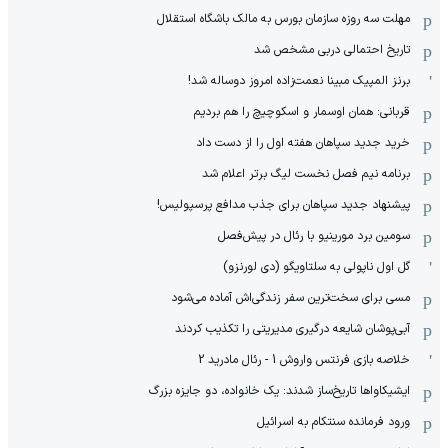
مهلت سه روزه سازمان بورس به مالک باشگاه استقلال
تاریخ احتمالی دربی مشخص شد
برنز المپیک مبینا نعمت‌زاده امروز دوساله شد!
قربانی: همان اوسمار و اسکوچیچ را هم بردیم
خرید جدید سپاهان هفته اول را از دست داد
برنامه نیم فصل نخست لیگ برتر اعلام شد
پیشنهاد جدید سپاهان برای جذب مدافع پرسپولیس!
سومین برد مورینیو با رئال در پیش‌فصل
گل اول ناپولی به سلتاویگو (دی لورنزو)
مسی برای سخت‌ترین سفر زندگی‌اش آماده می‌شود
آبی‌پوشان شایعه درگیری مدیریتی را تکذیب کردند
خلاصه بازی فرنتس واروش 1 - رئال مادرید 2
ایشیکاوا‌ها تاریخ‌ساز شدند: یک خانواده، دو جایزه بزرگ
ورود فرمانده سنتکام به اسرائیل