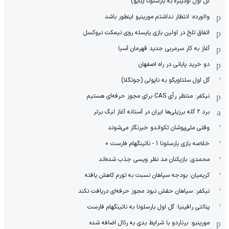
گل اول اودینزه به بارسلونا (بایو)
والورده: انتظار نداشتم مورینیو اینطور باشد
اتفاق تلخ در اولین بازی یایسله روی نیمکت نیوکسل
آغاز به کار سرمربی جدید قهرمان آسیا
دو خرید پایانی در راه اصفهان
گل اول سلتاویگو به ناپولی (جوتگلا)
نیکفر: منتظر رأی CAS برای مجوز حرفه‌ای هستیم
برد ۲ گله برزیلی‌ها ایران در آستانه آغاز لیگ برتر
وقتی ملی‌پوشان تکواندو خبرنگار می‌شوند
خلاصه بازی بارسلونا 1 - ناتینگهام فارست 0
محمدی: بازیکنان مد نظر ویسی جذب شده‌اند
کریمیان: بودجه سپاهان نسبت به تورم کاهش یافته
نیکفر: سپاهان حقش نبود مجوز حرفه‌ای دریافت نکند
پنالتی رافینیا؛ گل اول بارسلونا به ناتینگهام فارست
مورینیو: برناردو با شرایط بدی به رئال اضافه شده