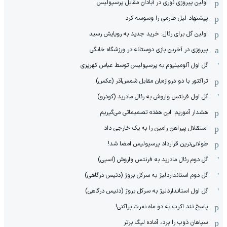
اولین پیروزی نوری در آبادان مقابل پرسپولیس
پیشنهاد لیل طارمی را وسوسه کرد
اولین گل برای رئال: خرید جدید به رویایش رسید
پیروزی در آخرین بازی دوستانه در ورزشگاه خانگی
گل اول آلومینیوم به پرسپولیس توسط عباس کهریزی
تراکتور با دو دروازه‌بان مقابل شمس‌آذر (عکس)
گل اول فرنتس واروش به رئال مادرید (کودرو)
هشدار آموریم: این هفته تصمیماتی می‌گیریم
استقلال پیراهن رامین را به یک خارجی داد
طولانی‌ترین قرارداد پرسپولیس امضا شد!
گل دوم رئال مادرید به فرنتس واروش (اسپی)
گل دوم استانداردلیژ به سرکل بروژ (دنیس درگاهی)
گل اول استانداردلیژ به سرکل بروژ (دنیس درگاهی)
پاسخ تند اکرت به دو ماه نفرت پراکنی!
سپاهان ذوب را برد، آماده لیگ برتر