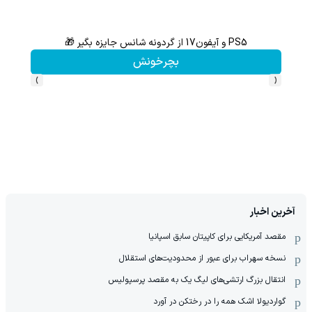
PS5 و آیفون17 از گردونه شانس جایزه بگیر 🎁
از آیفون 17 تا پلی استیشن 5 🎮😍📱 | گردونه بچرخون جای
بچرخونش
›
‹
آخرین اخبار
مقصد آمریکایی برای کاپیتان سابق اسپانیا
نسخه سهراب برای عبور از محدودیت‌های استقلال
انتقال بزرگ ارتشی‌های لیگ یک به مقصد پرسپولیس
گواردیولا اشک همه را در رختکن در آورد