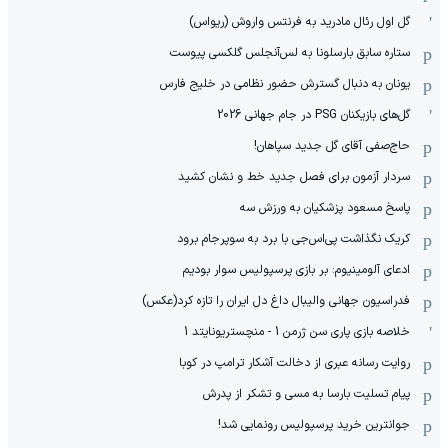
گل اول رئال مادرید به فرنتس واروش (ریواس)
ستاره سابق بارسلونا به لس‌آنجلس گلکسی پیوست
یونان به دنبال گسترش حضور نظامی در خلیج فارس
گل‌های بازیکنان PSG در جام جهانی 2026
حاج‌صفی آقای گل جدید سپاهان!
سردار آزمون برای فصل جدید خط و نشان کشید
پاسخ مسعود پزشکیان به ورزش سه
کریک نگذاشت پی‌اس‌جی با برد به سوپرجام برود
ادعای آلومینیوم: بر بازی پرسپولیس سوار بودیم
فدراسیون جهانی والیبال داغ دل ایران را تازه کرد(عکس)
خلاصه بازی پاری سن ژرمن 1 - منچستریونایتد 1
روایت رسانه عبری از دخالت آشکار ترامپ در کوبا
پیام تسلیت بارسا به مسی و تشکر از پدرش
جوانترین خرید پرسپولیس رونمایی شد!