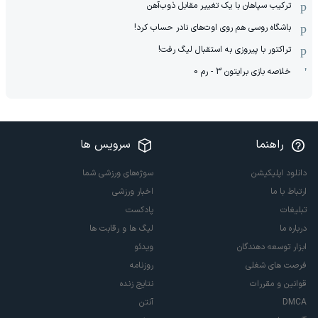
ترکیب سپاهان با یک تغییر مقابل ذوب‌آهن
باشگاه روسی هم روی اوت‌های نادر حساب کرد!
تراکتور با پیروزی به استقبال لیگ رفت!
خلاصه بازی برایتون 3 - رم 0
راهنما
سرویس ها
دانلود اپلیکیشن
سوژه‌های ورزشی شما
ارتباط با ما
اخبار ورزشی
تبلیغات
پادکست
درباره ما
لیگ ها و رقابت ها
ابزار توسعه دهندگان
ویدئو
فرصت های شغلی
روزنامه
قوانین و مقررات
نتایج زنده
DMCA
آنتن