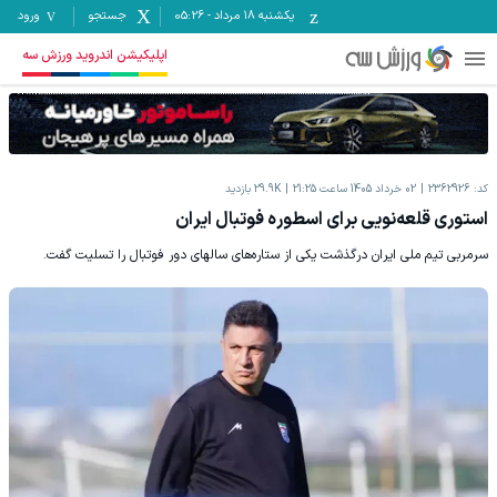
یکشنبه ۱۸ مرداد
-
05:26
جستجو
ورود
اپلیکیشن اندروید ورزش سه
کد:
2362926
02 خرداد 1405 ساعت 21:25
29.9K
بازدید
استوری قلعه‌نویی برای اسطوره فوتبال ایران
سرمربی تیم ملی ایران درگذشت یکی از ستاره‌های سالهای دور فوتبال را تسلیت گفت.