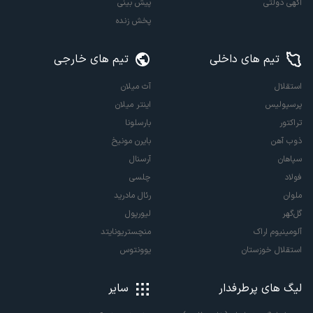
آگهی دولتی
پیش بینی
پخش زنده
تیم های داخلی
تیم های خارجی
استقلال
آث میلان
پرسپولیس
اینتر میلان
تراکتور
بارسلونا
ذوب آهن
بایرن مونیخ
سپاهان
آرسنال
فولاد
چلسی
ملوان
رئال مادرید
گل‌گهر
لیورپول
آلومینیوم اراک
منچستریونایتد
استقلال خوزستان
یوونتوس
لیگ های پرطرفدار
سایر