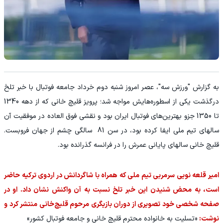
به گزارش "ورزش سه"، عصر امروز شنبه دوم خرداد جامعه فوتبال با خبر تلخ
درگذشت یکی از اسطوره‌هایش مواجه شد؛ پرویز قلیچ خانی که از دهه 1340
تا 1350 جزو بهترین‌های فوتبال ایران بود و نقشی فوق العاده در موفقیت آن
سالهای تیم ملی ایفا کرده بود، در سن 81 سالگی چشم از جهان فروبست.
قلیچ خانی سالهای پایانی عمرش را در فرانسه گذرانده بود.
امیر قلعه نویی سرمربی تیم ملی که همراه با شاگردانش در اردوی ترکیه حاضر
است، به محض شنیدن این خبر تلخ نسبت به آن واکنش نشان داد. او در
صفحه شخصی خود تصویری از دوران بازیگری مرحوم قلیچ‌خانی منتشر کرد و
نوشت:
«تسلیت به خانواده محترم قلیچ خانی و جامعه فوتبال کشور»