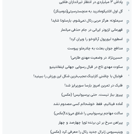
پاداش 3 میلیاردی در انتظار تیراندازان طلایی
گل اول اتلتیکومادرید به منچسترسیتی(دومینگز)
سیمئونه: هرگز مربی رئال نمی‌شوم، بارسلونا شاید!
قهرمانی لژیونر ایرانی در جام حذفی میانمار
اسطوره لیورپول آرائوخو را ویران کرد!
مدافع جوان بعثت به چادرملو پیوست
حسین‌نژاد در وضعیت مهدی طارمی!
سکوت مهدی تاج در قبال رسوایی جهانی اینفانتینیو
فوتبال با چاشنی کارتینگ؛عجیب‌ترین شکل این ورزش را ببینید!
فلیک در تمرین امروز بارسا سورپرایز شد!
پیروز بباز نیست، حتی پرسپولیس! (عکس)
آماده فینالیم، فقط خوشحالم کسی مصدوم نشد
ساکت مهاجم پرسپولیس را شلاق می‌زند!(عکس)
پیراهن سرخ بر تن برنده توپا چهارصد و چهار
وینیسیوس ژنرال جدید رئال را معرفی کرد (عکس)