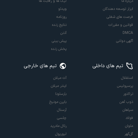
درباره ما
لیگ ها و رقابت ها
ابزار توسعه دهندگان
ویدئو
فرصت های شغلی
روزنامه
قوانین و مقررات
نتایج زنده
DMCA
آنتن
آگهی دولتی
پیش بینی
پخش زنده
تیم های داخلی
تیم های خارجی
استقلال
آث میلان
پرسپولیس
اینتر میلان
تراکتور
بارسلونا
ذوب آهن
بایرن مونیخ
سپاهان
آرسنال
فولاد
چلسی
ملوان
رئال مادرید
گل‌گهر
لیورپول