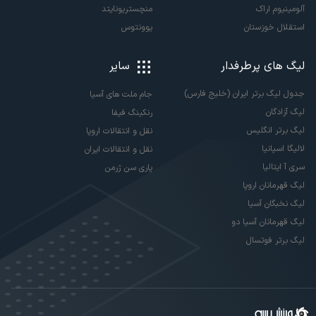
آلومینیوم اراک
منچستریونایتد
استقلال خوزستان
یوونتوس
لیگ های پرطرفدار
سایر
جدول لیگ برتر ایران (خلیج فارس)
جام ملت های آسیا
لیگ آزادگان
رنکینگ فیفا
لیگ برتر انگلیس
نقل و انتقالات اروپا
لالیگا اسپانیا
نقل و انتقالات ایران
سری آ ایتالیا
پاری سن ژرمن
لیگ قهرمانان اروپا
لیگ نخبگان آسیا
لیگ قهرمانان آسیا دو
لیگ برتر فوتسال