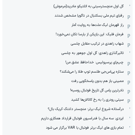
گل اول منچسترسیتی به اتلتیکو مادرید(مرموش)
رقبای تیم ملی بسکتبال در ناگویا مشخص‌ شدند
راز قهرمان لیگ ملت‌ها به روایت آمار
فرمان فلیک: این بازیکن از بارسا تکان نمی‌خورد!
شهاب زاهدی در ترکیب مقابل چلسی
تاثیرگذاری زاهدی؛ گل اول جوهور به چلسی
چپ‌پای پرسپولیس: خداحافظ عشق من!
ستاره پی‌اس‌جی طلسم توپ طلا را می‌شکند؟
ممبینی باز هم بدون پاسخگویی رفت
نادر‌ترین پاس گل تاریخ فوتبال روسیه!
سیتی رودری را به رخ کاتالان‌ها کشید
درآستانه شروع لیگ برتر؛ منچستر دلتنگ کریک بال؟
ایزدی: سه سال با فدراسیون فوتبال قرارداد همکاری داریم
تمام بازی های لیگ برتر فوتبال با VAR برگزار می شود