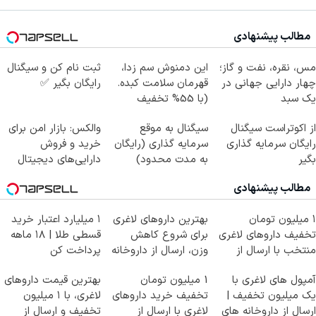
مطالب پیشنهادی
مس، نقره، نفت و گاز؛
این دمنوش سم زدا،
ثبت نام کن و سیگنال
چهار دارایی جهانی در
قهرمان سلامت کبده.
رایگان بگیر ✅
یک سبد
(با 55% تخفیف
بخرش)
از اکوتراست سیگنال
سیگنال به موقع
والکس: بازار امن برای
رایگان سرمایه گذاری
سرمایه گذاری (رایگان
خرید و فروش
بگیر
به مدت محدود)
دارایی‌های دیجیتال
مطالب پیشنهادی
۱ میلیون تومان
بهترین داروهای لاغری
۱ میلیارد اعتبار خرید
تخفیف داروهای لاغری
برای شروع کاهش
قسطی طلا | ۱۸ ماهه
منتخب با ارسال از
وزن، ارسال از داروخانه
پرداخت کن
داروخانه نزدیکت
های نزدیکت!
آمپول های لاغری با
1 میلیون تومان
بهترین قیمت داروهای
یک میلیون تخفیف |
تخفیف خرید داروهای
لاغری، با ۱ میلیون
ارسال از داروخانه های
لاغری با ارسال از
تخفیف و ارسال از