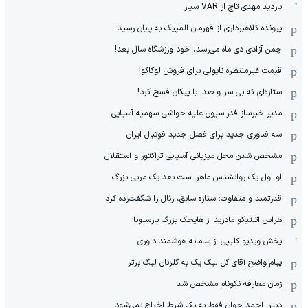
بازدید مهدی تاج از VAR سیار
پرونده کلاهبرداری از قهرمان المپیک به پایان رسید
چمن آزادی دی ماه می‌رسد، خود ورزشگاه سال بعد!
قیمت غیرمنتظره ناپولی برای فروش لوکاکو!
ستاره‌ای که بی سر و صدا با پیکان فسخ کرد!
مدیر خبرساز فدراسیون علیه حواشی سهمیه آسیایی
سه فناوری جدید برای فصل جدید فوتبال ایران
مشخص شدن محل میزبانی آسیایی تراکتور و استقلال
او اول یک روانشناس ماهر است بعد یک مربی بزرگ
قدرتمند و متفاوت: ستاره سابق، رئال را شگفت‌زده کرد
هراس اتلتیکو مادرید از هایجک بزرگ بارسلونا
پخش ویدیو کلیپی از سامانه هوشمند داوری
پیام واضح آقای گل لیگ یک به گلزنان لیگ برتر
زمان معارفه نکونام مشخص شد
دبیر: احمد جوان فقط به یک شرط اخراج نمی‌شود