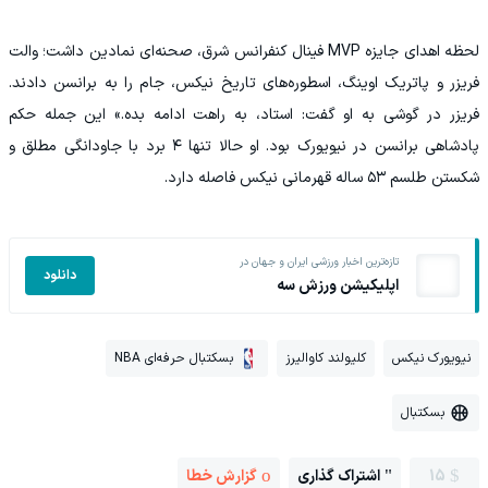
لحظه اهدای جایزه MVP فینال کنفرانس شرق، صحنه‌ای نمادین داشت؛ والت
فریزر و پاتریک اوینگ، اسطوره‌های تاریخ نیکس، جام را به برانسن دادند.
فریزر در گوشی به او گفت: استاد، به راهت ادامه بده.» این جمله حکم
پادشاهی برانسن در نیویورک بود. او حالا تنها ۴ برد با جاودانگی مطلق و
شکستن طلسم ۵۳ ساله قهرمانی نیکس فاصله دارد.
تازه‌ترین اخبار ورزشی ایران و جهان در
دانلود
اپلیکیشن ورزش سه
نیویورک نیکس
کلیولند کاوالیرز
بسکتبال حرفه‌ای NBA
بسکتبال
15
اشتراک گذاری
گزارش خطا