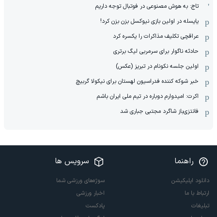
تاج: به هوش مصنوعی در فوتبال توجه داریم
یایسله در اولین بازی نیوکسل بزن بزن کرد!
عراقچی تکلیف مذاکرات را یکسره کرد
حادثه ناگوار برای سرمربی لیگ برتری
اولین جلسه نکونام در تبریز (عکس)
خبر شوکه کننده فدراسیون لهستان برای نیکولا گربیچ
اکرت: امیدوارم دوباره در تیم ملی ایران باشم
فانتزی‌باز شاگرد مجتبی جباری شد
راهنما
سرویس ها
دانلود اپلیکیشن
سوژه‌های ورزشی شما
ارتباط با ما
اخبار ورزشی
تبلیغات
پادکست