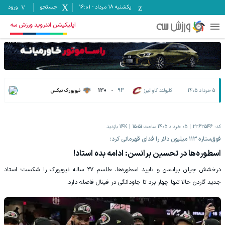
یکشنبه ۱۸ مرداد
-
16:01
جستجو
ورود
اپلیکیشن اندروید ورزش سه
5 خرداد 1405
کلیولند کاوالیرز
93
-
130
نیویورک نیکس
کد:
2363546
05 خرداد 1405 ساعت 15:51
14K
بازدید
فوق‌ستاره ۱۱۳ میلیون‌ دلار را فدای قهرمانی کرد:
اسطوره‌ها در تحسین برانسن: ادامه بده استاد!
درخشش جیلن برانسن و تایید اسطوره‌ها، طلسم ۲۷ ساله نیویورک را شکست؛ استاد
جدید گاردن حالا تنها چهار برد تا جاودانگی در فینال فاصله دارد.