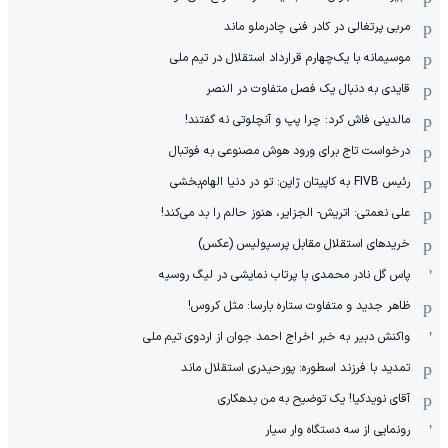
مربی پرتغالی در کادر فنی چادرملو ماند
موسیمانه با یک‌چهارم قرارداد استقلال در تیم ملی
قایدی به دنبال یک فصل متفاوت در النصر
مالدینی فاش کرد: چرا پپ و آنچلوتی نه گفتند!
درخواست تاج برای ورود هوش مصنوعی به فوتبال
رئیس FIVB به کاپیتان ژاپن: تو در دنیا الهام‌بخشی
علی نعمتی: اتریش- الجزایر، هنوز حالم را بد می‌کند!
خریدهای استقلال مقابل پرسپولیس (عکس)
پاس گل نادر محمدی با پرتاب نمایشی در لیگ روسیه
ظاهر جدید و متفاوت ستاره بارسا: مثل کروس!
واکنش دبیر به خبر اخراج احمد جوان از اردوی تیم ملی
تمدید با فرزند اسطوره: پورحیدری استقلال ماند
آقای نویدکیا! یک توضیح به من بدهکاری
رونمایی از سه دستگاه وار سیار