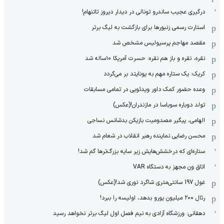
درگیری عجیب ساندرو تونالی در دیدار دیروز تاتنهام!
استارت رسمی زنبورها برای بازگشت به لیگ برتر
مقصد مهاجم پرسپولیس مشخص شد
نقره، نقره و باز هم نقره: حسرت آمریکا ۱۰‌ساله شد
کریک: یک ستاره مهم به یونایتد بر می‌گردد
وعده حضور کمک داور ویدئویی در تمامی مسابقات
تولد دوباره سوباسا در مازندران!(عکس)
الهامی، پیگیر مصدومیت بازیکن بدشانس نساجی
محسن رضایی نماینده رهبر انقلاب در شعام شد
ستاره‌ای که درخشش‌هایش زیر سایه بزرگ‌ترها گم شد!
اتاق ون مجهز به دستگاه VAR
غول 197 سانتی‌متری شاگرد نوری شد!(عکس)
رئال ۲۰۰ میلیون یورو بدهد، اولیسه را ببرد!
دهقانی: ورزشگاه آزادی به نیم فصل اول لیگ برتر نخواهد رسید