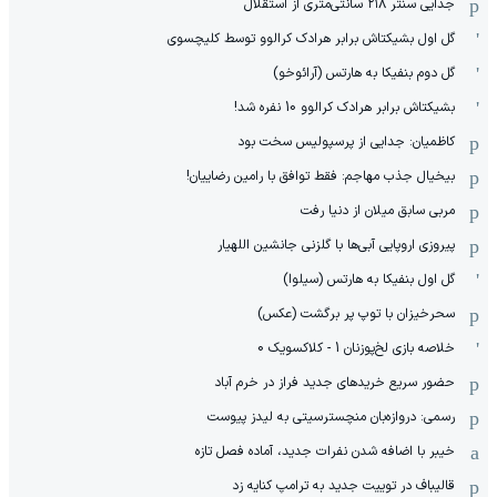
جدایی سنتر ۲۱۸ سانتی‌متری از استقلال
گل اول بشیکتاش برابر هرادک کرالوو توسط کلیچسوی
گل دوم بنفیکا به هارتس (آرائوخو)
بشیکتاش برابر هرادک کرالوو 10 نفره شد!
کاظمیان: جدایی از پرسپولیس سخت بود
بیخیال جذب مهاجم: فقط توافق با رامین رضاییان!
مربی سابق میلان از دنیا رفت
پیروزی اروپایی آبی‌ها با گلزنی جانشین اللهیار
گل اول بنفیکا به هارتس (سیلوا)
سحرخیزان با توپ پر برگشت (عکس)
خلاصه بازی لخ‌پوزنان 1 - کلاکسویک 0
حضور سریع خریدهای جدید فراز در خرم آباد
رسمی: دروازه‌بان منچسترسیتی به لیدز پیوست
خیبر با اضافه شدن نفرات جدید، آماده فصل تازه
قالیباف در توییت جدید به ترامپ کنایه زد