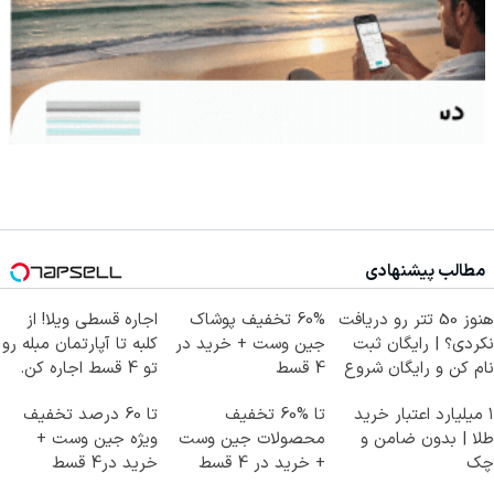
مطالب پیشنهادی
هنوز 50 تتر رو دریافت
60% تخفیف پوشاک
اجاره‌ قسطی ویلا! از
نکردی؟ | رایگان ثبت
جین وست + خرید در
کلبه تا آپارتمان مبله رو
نام کن و رایگان شروع
4 قسط
تو 4 قسط اجاره کن.
کن!
۱ میلیارد اعتبار خرید
تا %60 تخفیف
تا 60 درصد تخفیف
طلا | بدون ضامن و
محصولات جین وست
ویژه جین وست +
چک
+ خرید در 4 قسط
خرید در4 قسط