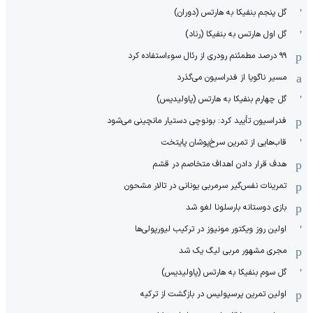
گل پنجم بنفیکا به هارتس (دوران)
گل اول هارتس به بنفیکا (رناد)
۹۹ درصد مطمئنم رودری از رئال سوءاستفاده کرد
مسیر ناگویا از فدراسیون می‌گذرد
گل چهارم بنفیکا به هارتس (پاولیدیس)
فدراسیون تأیید کرد: بونوچی دستیار مانچینی می‌شود
قاب‌هایی از تمرین سرخ‌پوشان پایتخت
هدف قرار دادن اهداف متخاصم در قشم
‏تمرینات نفس‌گیر سرمربی یونانی در تالار مشحون
بازی دوستانه بارسلونا لغو شد
اولین روز ویکتور مونیوز در ترکیب لیورپولی‌ها
مجری مشهور مربی لیگ یک شد
گل سوم بنفیکا به هارتس (پاولیدیس)
اولین تمرین پرسپولیس در بازگشت از ترکیه