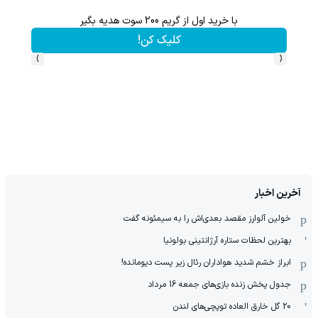
با خرید اول از گریم 200 سوت هدیه بگیر
تا 60 درصد تخفیف ویژه جین وست + خرید در4 قسط
کلیک کن!
›
‹
آخرین اخبار
خولین آلوارز مقصد بعدی‌اش را به سیمئونه گفت
بهترین لحظات ستاره آرژانتینی بولونیا
ابراز خشم شدید هواداران رئال زیر پست دیومانده!
جدول پخش زنده بازی‌های جمعه 16 مرداد
20 گل خارق العاده توپچی‌های لندن