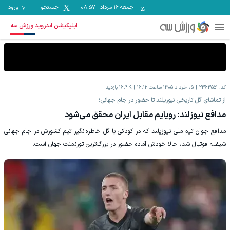
جمعه ۱۶ مرداد
-
08:57
جستجو
ورود
اپلیکیشن اندروید ورزش سه
کد:
2363551
05 خرداد 1405 ساعت 16:12
16.4K
بازدید
از تماشای گل تاریخی نیوزیلند تا حضور در جام جهانی؛
مدافع نیوزلند: رویایم مقابل ایران محقق می‌شود
مدافع جوان تیم ملی نیوزیلند که در کودکی با گل خاطره‌انگیز تیم کشورش در جام جهانی
شیفته فوتبال شد، حالا خودش آماده حضور در بزرگ‌ترین تورنمنت جهان است.