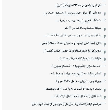
گل اول لخ‌پوزنان به کلاکسویک (آگنرو)
دو پاس گل برای حردانی پس از استوری جنجالی
خوشامدگویی رئال مادرید به دیامونده
میلاد محمدی بالاخره در 11 نفر
حالا رسمی است: وینیسیوس شش ساله بست
اتاق فرماندهی نیروهای سعودی هدف حملات یمن
ذوب‌آهن با کیت متفاوت در فصل جدید (عکس)
بازگشت امیدوارکننده وینگر استقلال
خلاصه بازی جاگیلونیا 2 - گلاسکو رنجرز 1
آسانی برگشت، گل زد و سهراب امیدوار شد
یوونتوس - ناپولی ، فصل 2020 سری آ
رسمی: پدیده فرانسوی به پاری‌سن‌ژرمن پیوست
استقلال با سه گل به استقبال لیگ رفت
مراسم گرامیداشت روز خبرنگار و رونمایی از کیت ذوب آهن