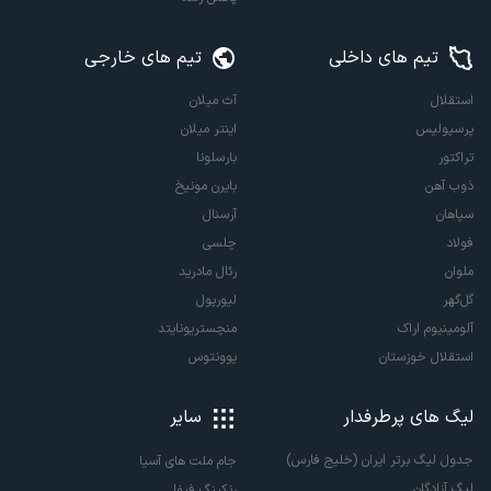
تیم های داخلی
تیم های خارجی
استقلال
آث میلان
پرسپولیس
اینتر میلان
تراکتور
بارسلونا
ذوب آهن
بایرن مونیخ
سپاهان
آرسنال
فولاد
چلسی
ملوان
رئال مادرید
گل‌گهر
لیورپول
آلومینیوم اراک
منچستریونایتد
استقلال خوزستان
یوونتوس
لیگ های پرطرفدار
سایر
جدول لیگ برتر ایران (خلیج فارس)
جام ملت های آسیا
لیگ آزادگان
رنکینگ فیفا