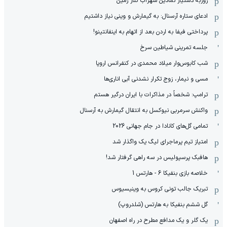
روزبه دستیار نمادین سهراب کنار زمین
ادعای ستاره آرسنال: به گیمارش و وینی نیاز داشتیم
پرداختی فیفا به اردن بعد از اتهام به اینفانتینو!
جلسه تمرینی شیاطین سرخ
شب کابوس‌وار میلاد محمدی در کنفرانس اروپا
مسی و نیمار، زوج تکرار نشدنی آبی اناری‌ها
ترامپ: شخصاً در مذاکرات با ایران درگیر هستم
واکنش سرمربی نیوکسل به انتقال گیمارش به آرسنال
تمامی گل‌های کانادا در جام جهانی 2026
امتیاز تیم پرماجرای لیگ یک واگذار شد
هافبک پرسپولیس در سه راهی گرفتار شد!
خلاصه بازی بنفیکا 6 - هارتس 1
تبریک جالب تونی کروس به وینیسیوس
گل ششم بنفیکا به هارتس (شلدروپ)
یک گلر و یک مدافع مطرح در راه اصفهان