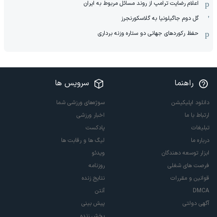
اعلام رضایت ترامپ از روند مسائل مربوط به ایران
گل دوم جاگیلونیا به گلاسکورنجرز
حفظ رکوردهای جهانی دو ستاره وزنه برداری
راهنما
سرویس ها
دانلود اپلیکیشن
سوژه‌های ورزشی شما
ارتباط با ما
اخبار ورزشی
تبلیغات
پادکست
درباره ما
لیگ ها و رقابت ها
ابزار توسعه دهندگان
ویدئو
فرصت های شغلی
روزنامه
قوانین و مقررات
نتایج زنده
DMCA
آنتن
آگهی دولتی
پیش بینی
پخش زنده