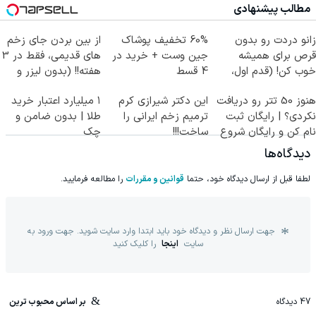
مطالب پیشنهادی
زانو دردت رو بدون
60% تخفیف پوشاک
از بین بردن جای زخم
قرص برای همیشه
جین وست + خرید در
های قدیمی، فقط در 3
خوب کن! (قدم اول،
4 قسط
هفته!! (بدون لیزر و
پرسش‌نامه)
جراحی)
هنوز 50 تتر رو دریافت
این دکتر شیرازی کرم
۱ میلیارد اعتبار خرید
نکردی؟ | رایگان ثبت
ترمیم زخم ایرانی را
طلا | بدون ضامن و
نام کن و رایگان شروع
ساخت!!!
چک
کن!
دیدگاه‌ها
لطفا قبل از ارسال دیدگاه خود، حتما
قوانین و مقررات
را مطالعه فرمایید.
جهت ارسال نظر و دیدگاه خود باید ابتدا وارد سایت شوید. جهت ورود به
سایت
اینجا
را کلیک کنید
47
دیدگاه
بر اساس محبوب ترین