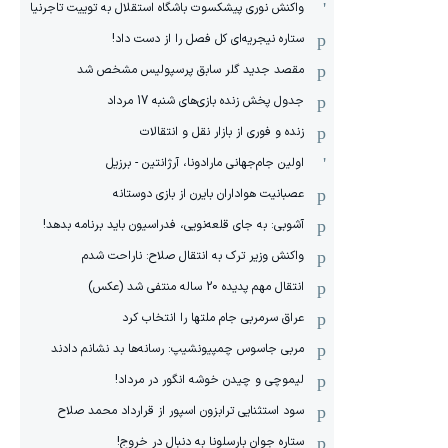
واکنش نوری پیشکسوت باشگاه استقلال به توییت تاجرنیا
ستاره نیجریه‌ای کل فصل را از دست داد!
مقصد جدید گلر سابق پرسپولیس مشخص شد
جدول پخش زنده بازی‌های شنبه 17 مرداد
زنده و فوری از بازار نقل و انتقالات
اولین جام‌جهانی مارادونا، آرژانتین - برزیل
عصبانیت هواداران بایرن از بازی دوستانه
آشوبی: به جای قلعه‌نویی، فدراسیون باید برنامه بدهد!
واکنش وزیر ترک به انتقال صلاح: ناراحت شدم
انتقال مهم پدیده 20 ساله منتفی شد (عکس)
عراق سرمربی جام ملتها را انتخاب کرد
مربی جاسوس چمپیونشیپ: رسانه‌ها بد نشانم دادند
لیموچی و چیدن خوشه انگور در مرداد!
سود استثنایی ترابزون اسپور از قرارداد محمد صلاح
ستاره جوان بارسلونا به دنبال در خروج!