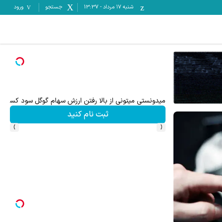
شنبه ۱۷ مرداد
-
13:37
جستجو
ورود
ترید EURUSD با اسپرد از صفر پیپ
ثبت نام کنید
›
‹