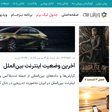
پیش بینی
اپلیکیشن ورزش سه
پخش زنده
اخبار ورزشی
پادکست
تماس با ما
تبلیغات
صفحه‌اصلی
جدول لیگ برتر
برنامه بــرجـــام
ویدیو
میدونستی میتونی از بالا رفتن ارزش سهام گوگل سود کسب کنی؟
معاملات فارک
ثبت نام کنید
کد:
2363572
05 خرداد 1405 ساعت 18:28
72.4K
بازدید
آخرین وضعیت اینترنت بین‌الملل
گزارش‌ها و داده‌های بین‌المللی از جمله نت‌بلاکس 
اینترنت بین‌الملل در ایران به‌صورت تدریجی در حال