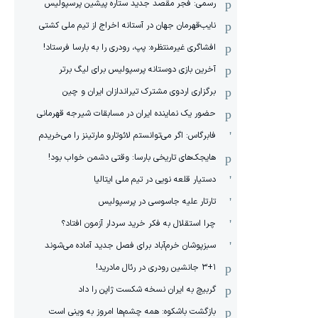
رسمی: فجر مقصد جدید ستاره پیشین پرسپولیس
نایب‌قهرمان جهان در آستانه اخراج از تیم ملی کشتی
افشاگری غیرمنتظره: پپ، رودری را به بارسا فرستاد!
آخرین بازی دوستانه پرسپولیس برای لیگ برتر
برگزاری اردوی مشترک تیراندازان ایران و چین
حضور یک نماینده ایران در مسابقات شیرجه قهرمانی
فابرگاس: اگر می‌توانستم لائوتارو مارتینز را می‌خریدم
هایجک‌های تاریخی بارسا: وقتی دشمن خواب بود!
دستیار قلعه نویی در تیم ملی ایتالیا
تارتار علیه جاسوسی در پرسپولیس
چرا استقلال به فکر خرید سردار آزمون افتاد؟
سبزپوشان خرم‌آباد برای فصل جدید آماده می‌شوند
۳+۱ جانشین رودری در رئال مادرید!
گربیچ به ایران نسخه شکست ژاپن را داد
بازگشت باشکوه: همه چشم‌ها امروز به وینی است