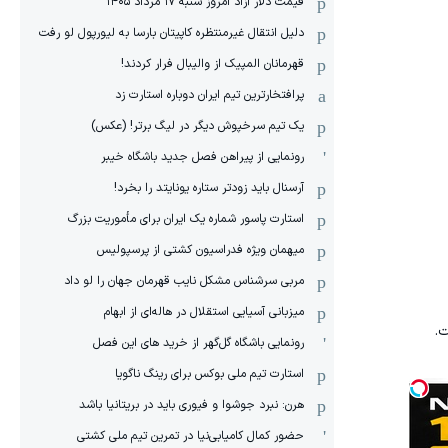
قیمت دلار آزاد امروز شنبه ۱۷ مرداد ۱۴۰۵
دلیل انتقال غیرمنتظره کاپیتان بارسا به لیورپول لو رفت
قهرمانان المپیک از والیبال فرار کردند!
پرافتخارترین تیم ایران دوباره استارت زد
یک تیم سرخپوش دیگر در لیگ برتر! (عکس)
رونمایی از پیراهن فصل جدید باشگاه خیبر
آرسنال باید زودتر ستاره یونایتد را بخرد!
استارت پاسور شماره یک ایران برای مأموریت بزرگ
میهمان ویژه فدراسیون کشتی از پرسپولیس
مربی سرشناس مشکل نایب قهرمان جهان را لو داد
میزبانی آسیایی استقلال در هاله‌ای از ابهام
ت.
رونمایی باشگاه گل‌گهر از خرید های این فصل
استارت تیم ملی بوکس برای رینگ ناگویا
هرن: نبرد جوشوا و فیوری باید در بریتانیا باشد
حضور کمال کامیابی‌نیا در تمرین تیم ملی کشتی