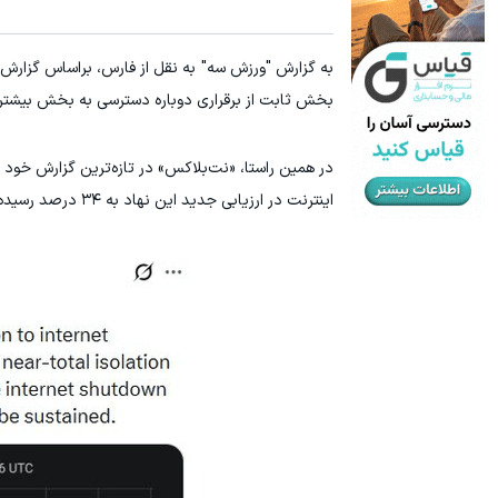
۵۰ درصد کش بک در حساب معاملاتی ecn بروکر اینوسلو
۱ میلیارد اعتبار خرید طلا | بدون ضامن و چک
به گزارش "ورزش سه" به نقل از فارس، براساس گزارش‌ه
ثبت نام کنید
بخش ثابت از برقراری دوباره دسترسی به بخش بیشتری ا
در همین راستا، «نت‌بلاکس» در تازه‌ترین گزارش خود
اینترنت در ارزیابی جدید این نهاد به ۳۴ درصد رسیده است.