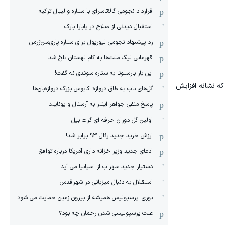
قرارداد نجومی گالاتاسرای با ستاره والیبال ترکیه
استقبال دیدنی از صلاح در پاپارا پارک
رد پیشنهاد نجومی لیورپول برای ستاره پاری‌سن‌ژرمن
قهرمانی لیگ ملت‌ها به کام لهستان تلخ شد
این بار بارسلونا به ستاره سوئدی نه گفت!
را نشان می‌دهد؛ موضوعی که نشانه افزایش
گل‌های ناب به طاق دروازه؛ کابوس بزرگ دروازه‌بان‌ها
پاسخ منفی جواهر اینتر به آرسنال و یونایتد
اولین گل دوران حرفه ای گرت بیل
ارزش خرید جدید رئال 93 برابر شد!
ادعای جدید وزیر خزانه داری آمریکا درباره توافق
دستیار جدید سهراب از اسپانیا می آید
استقلال به دنبال میزبانی در شهرقدس
نوری: پرسپولیس همیشه از بیرون زمین حمایت می شود
علت پرسپولیسی شدن رحمان چه بود؟