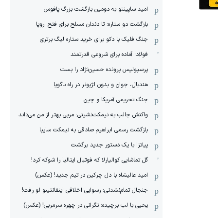
امید ساپینتو به دومین بازگشت بزرگ پافوس
بازگشت دو ستاره: تا دندان مسلح برای فتح اروپا
جنگ فلیک با دکو برای خرید ستاره لیگ برتری
فولاد؛ آماده برای شروعی قدرتمند
پرسپولیس پرونده حسین‌نژاد را بست
هندبال، جوان و بدون لژیونر در راه ناگویا
جنگ تحریمی آمریکا و چین
واکنش جالب به نیمکت‌نشینی: مربی بهتر از من می‌داند
بازگشت رسمی ابراهیم صادقی به نیمکت سایپا
پیاتزا با یک دستور جدید برگشت
گل تماشایی کوالیارلا که فوتبال ایتالیا را شوکه کرد!
امید عالیشاه با دل چرکین در تیم جدید! (عکس)
جنجال تمام‌نشدنی:‌ رسوایی اخلاقی اینفانتینو لو رفت!
یحیی با لب برچیده: نگرانی در چهره سرمربی! (عکس)