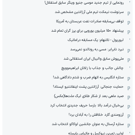
رونمایی از تیم جدید موسی جنپو وینگر سابق استقلال!
سرنوشت نیمکت تیم ملی آرژانتین مشخص شد
توقف بی‌سابقه صادرات نفت عربستان به آمریکا
پیشنهاد ۱۵۰ میلیون یورویی برای پرز گران تمام شد
لیورپول - تاتنهام؛ یک مسابقه دراماتیک
نبرد نابرابر: مسی به رونالدو نمی‌رسد
ملی‌پوش سابق والیبال ایران استقلالی شد
چالش جالب و جذاب با زلاتان ابراهیموویچ
ستاره انگلیس به اتهام ضرب و شتم دادگاهی شد!
حمایت جنجالی: آرژانتین پشت اینفانتنیو ایستاد!
صید ماهی بعد از شکار طلای لیگ ملت‌ها(عکس)
بی‌خیال درآمد بالا: بارسا حریف جدیدی انتخاب کرد
آرزومندی گارد خلاقش را به آبادان برد!
ستاره آرسنال به عنوان جانشین لوکاکو انتخاب شد
اولین تمرین نیوکسل و ماتیاس یایسله