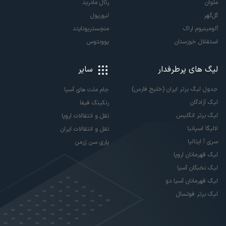
ملوان
رئال مادرید
گل‌گهر
لیورپول
آلومینیوم اراک
منچستریونایتد
استقلال خوزستان
یوونتوس
لیگ های پرطرفدار
سایر
جدول لیگ برتر ایران (خلیج فارس)
جام ملت های آسیا
لیگ آزادگان
رنکینگ فیفا
لیگ برتر انگلیس
نقل و انتقالات اروپا
لالیگا اسپانیا
نقل و انتقالات ایران
سری آ ایتالیا
پاری سن ژرمن
لیگ قهرمانان اروپا
لیگ نخبگان آسیا
لیگ قهرمانان آسیا دو
لیگ برتر فوتسال