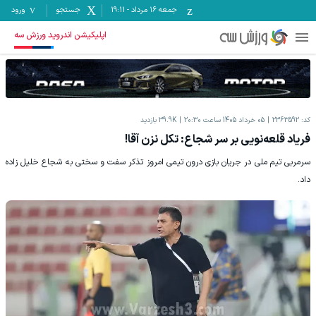
جمعه ۱۶ مرداد
-
19:11
جستجو
ورود
اپلیکیشن اندروید ورزش سه
کد:
2363592
05 خرداد 1405 ساعت 20:30
39.9K
بازدید
فریاد قلعه‌نویی بر سر شجاع: تکل نزن آقا!
سرمربی تیم ملی در جریان بازی درون تیمی امروز تذکر سفت و سختی به شجاع خلیل زاده
داد.