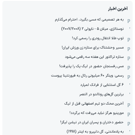
آخرین اخبار
به هر تصمیمی که مسی بگیرد، احترام می‌گذارم
نوستالژی، میلان 5 - ناپولی 2 (2007/2008)
توپ طلا انتقال رودری را رسمی کرد!
مسیر وحشتناک برای ستاره زن ورزش ایران!
ستاره تراکتور این هفته سه رقمی می‌شود
مس رفسنجان حضور در لیگ یک را پذیرفت!
رسمی: وینگر 60 میلیونی رئال به فیورنتینا پیوست
6 گل استثنایی از فرانک لمپارد
برترین گل‌های رونالدو در النصر
آخرین محک دو تیم اصفهانی قبل از لیگ
مورینیو هرگز نباید می‌رفت که برگردد!
حضور دختران و پسران ایران در نیشن لیگز!
به یادماندنی، گل دلپیرو به اینتر (1998)