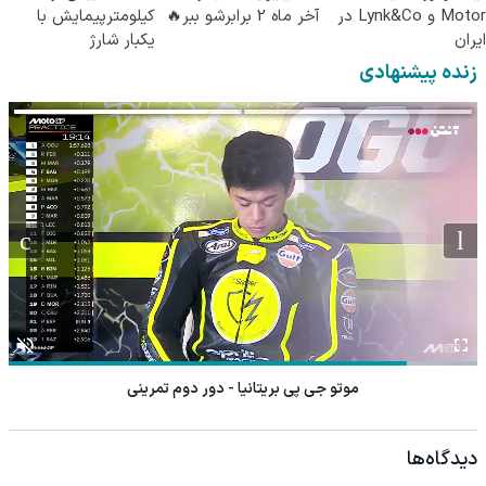
Motor و Lynk&Co در
آخر ماه 2 برابرشو ببر🔥
کیلومترپیمایش با
ایران
یکبار شارژ
زنده پیشنهادی
موتو جی پی بریتانیا - دور دوم تمرینی
دیدگاه‌ها