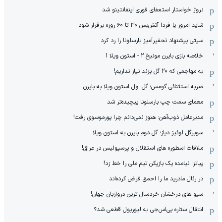
نروژ خواستار استعفای فوری اینفانتینو شد
شاید امروز یا فردا آتش‌بس ۳۰ تا ۶۰ روزه برقرار شود
سیتی پیشنهاد تحقیرآمیز بارسلونا را رد کرد
خلاصه بازی بایرن مونیخ 2 - استون ویلا 1
به مهاجمی که 20 گل بزند نیاز نداریم!
ضربه استثنائی گومس؛ گل اول استون ویلا به بایرن
معمای سمت چپ بارسلونا پیچیده‌تر شد
مدیرعامل ذوب‌آهن: هنوز نمی‌دانم چرا پورموسوی رفت!
سوپرگل لوئیز دیاز؛ گل دوم بایرن به استون ویلا
ملاقات اسطوره های استقلال و پرسپولیس در عراق!
پیاتزا نیامده یک بازیکن تیم ملی را خط زد!
در رئال مادرید ما را احمق فرض کرده‌اند
سیو های درخشان خردسال ترین دروازبان جهان!
انتقال ستاره پی‌اس‌جی به لیورپول قطعی شد؟