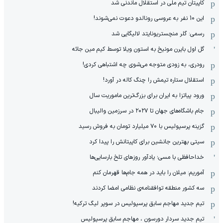
کاپیتان تیم ملی در استقلال ماندنی شد
این 10 نفر به عروسی رونالدو دعوت نمی‌شوند!
رسمی: گلر منچستریونایتد لالیگایی شد
گل اول بایرن مونیخ به استون ویلا توسط کیم مین جائه
رودری، به زودی متوجه می‌شوی چه اشتباهی کردی!
استقلال ستاره تیمش را چنگ کاله در آورد!
ورود پیاتزا به ایران برای بزرگ‌ترین ماموریت سال
جام باشگاه‌های جهان تا ۲۰۲۷ در سرزمین والیبال
گزینه پرسپولیس با ۷۰ میلیارد تومان به فروش رسید
سیتی بهترین جانشین برای کاپیتانش را پیدا کرد
خداحافظی با مسی؛ یادآور روزهای تلخ بارسایی‌ها
آموریم: میلان را باید در همه جام‌ها قهرمان کنم
سه کشور منطقه توافقنامه‌ی نظامی امضا کردند
تیم جدید مهاجم سابق پرسپولیس در سوپر لیگ ترکیه!
تیم جدید سردار دورسون ، مهاجم سابق پرسپولیس