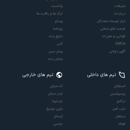
تبلیغات
پادکست
درباره ما
لیگ ها و رقابت ها
ابزار توسعه دهندگان
ویدئو
فرصت های شغلی
روزنامه
قوانین و مقررات
نتایج زنده
DMCA
آنتن
آگهی دولتی
پیش بینی
پخش زنده
تیم های داخلی
تیم های خارجی
استقلال
آث میلان
پرسپولیس
اینتر میلان
تراکتور
بارسلونا
ذوب آهن
بایرن مونیخ
سپاهان
آرسنال
فولاد
چلسی