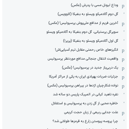
وداع لیونل مسی با پدرش (عکس)
گل دوم آکادمیکو ویسئو به بنفیکا (کلوویس)
آخرین فریم از مدافع ملی‌پوش پرسپولیس! (عکس)
سوپرگل پرستیانی، گل دوم بنفیکا به آکادمیکو ویسئو
گل اول آکادمیکو ویسئو به بنفیکا (پریرا)
انگیزه‌های خاص رحمتی مقابل تیم‌ آسیایی‌اش!
واقعیت انتقال جنجالی مدافع موردنظر پرسپولیس
یک دربی‌باز جدید در پرسپولیس! (عکس)
جزئیات ضربات پهپادی ایران به یکی از مراکز آمریکا
نواده شکارچیان اژدها در پیراهن پرسپولیس (عکس)
نقره ناهید کیانی در المپیک پاریس دو ساله شد
خاطره محبی از گل زدن به پرسپولیس و استقلال
علت جدایی ربیعی از زبان حجت کریمی
چرا پروسه پیوستن زارع به قرمزها طولانی شد؟