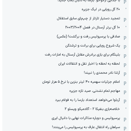
با جدایی آرائوخو: بارسا به دنبال بمب جدید!
20 گل رویایی در لیگ جزیره
تمجید دستیار تارتار از چپ‌پای سابق استقلال
10 گل برتر آرسنال در فصل 2003/2004
صادقی با پرسپولیس رفت و برگشت! (عکس)
یک شروع رویایی برای برانت و ترشتگن
بلینگام برای بازی برادرش مقابل آرسنال به امارات رفت
لحظه به لحظه با اخبار نقل و انتقالات ایران
آرتتا نادر محمدی را نبیند!
اعلام جزئیات سهمیه ۴۰ لیتر بنزین با نرخ ۵ هزار تومان
مهاجم تمام نشدنی، صید تازه جزیره
آربلوا می‌خواهد استعداد بارسا را به فولام ببرد
خلاصه‌بازی بنفیکا 2 - آکادمیکو ویسئو 2
پرسپولیس و دوباره مذاکرات نهایی با دانیال ایری
سپاهان راه انتقال عارف به پرسپولیس را می‌بندد!