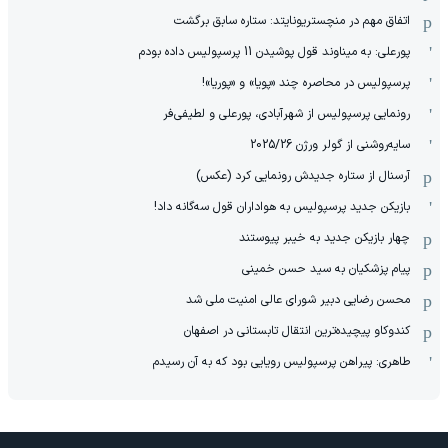
اتفاق مهم در منچستریونایتد: ستاره سابق برگشت
پورعلی: به میناوند قول پوشیدن 11 پرسپولیس داده بودم
پرسپولیس در محاصره چند «پویا» و «پوریا»!
رونمایی پرسپولیس از شهرآبادی، پورعلی و لطیفی‌فر
سایه‌روشنی از گولر ورژن 2025/26
آرسنال از ستاره جدیدش رونمایی کرد (عکس)
بازیکن جدید پرسپولیس به هواداران قول سه‌گانه داد!
چهار بازیکن جدید به خیبر پیوستند
پیام پزشکیان به سید حسن خمینی
محسن رضایی دبیر شورای عالی امنیت ملی شد
کندوکاو پیچیده‌ترین انتقال تابستانی در اصفهان
طاهری: پیراهن پرسپولیس رویایی بود که به آن رسیدم