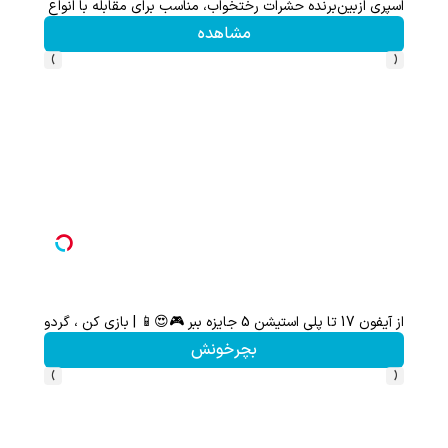
اسپری ازبین‌برنده حشرات رختخواب، مناسب برای مقابله با انواع ساس
مشاهده
›
‹
از آیفون 17 تا پلی استیشن 5 جایزه ببر 🎮😍📱 | بازی کن ، گردونه بچرخون
گردونه شانس بدون 
بچرخونش
›
‹