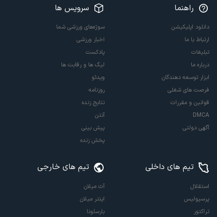
راهنما
سرویس ها
دانلود اپلیکیشن
سوژه‌های ورزشی شما
ارتباط با ما
اخبار ورزشی
تبلیغات
پادکست
درباره ما
لیگ ها و رقابت ها
ابزار توسعه دهندگان
ویدئو
فرصت های شغلی
روزنامه
قوانین و مقررات
نتایج زنده
DMCA
آنتن
آگهی دولتی
پیش بینی
پخش زنده
تیم های داخلی
تیم های خارجی
استقلال
آث میلان
پرسپولیس
اینتر میلان
تراکتور
بارسلونا