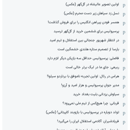
اولین تصویر عالیشاه در گل‌گهر (عکس)
نسل زد سپاهان زیر دست محرم (عکس)
همسر فودن پیراهن انگلیس را برای فروش گذاشت!
پرسپولیس برای ششمین خرید از گل‌گهر ترسید
در انتظار شهریور جنجالی بین استقلال و تیم امید
بارسا از تصمیم ستاره هلندی خشمگین است
فاضلی: پرسپولیس حداقل سه بازیکن دیگر لازم دارد
ربیعی: جای ما در لیگ برتر خالی است
هراس در رئال: اولین تجربه ناموفق با برناردو سیلوا!
مدیر جوان پرسپولیس و هزار امید و آرزو!
سیاوش یزدانی بلیت بغداد خرید
قربانی: چرا هیچ‌کس از تیم ملی نمی‌رود؟
تولد دوباره در پرسپولیس با بازوبند کاپیتانی! (عکس)
فریادشیران: آکادمی استقلال ایران را می‌گیرد!