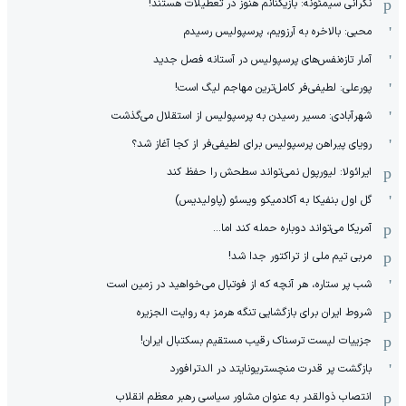
نگرانی سیمئونه: بازیکنانم هنوز در تعطیلات هستند!
محبی: بالاخره به آرزویم، پرسپولیس رسیدم
آمار تازه‌نفس‌های پرسپولیس در آستانه فصل جدید
پورعلی: لطیفی‌فر کامل‌ترین مهاجم لیگ است!
شهرآبادی: مسیر رسیدن به پرسپولیس از استقلال می‌گذشت
رویای پیراهن پرسپولیس برای لطیفی‌فر از کجا آغاز شد؟
ایرائولا: لیورپول نمی‌تواند سطحش را حفظ کند
گل اول بنفیکا به آکادمیکو ویسئو (پاولیدیس)
آمریکا می‌تواند دوباره حمله کند اما...
مربی تیم ملی از تراکتور جدا شد!
شب پر ستاره، هر آنچه که از فوتبال می‌خواهید در زمین است
شروط ایران برای بازگشایی تنگه هرمز به روایت الجزیره
جزییات لیست ترسناک رقیب مستقیم بسکتبال ایران!
بازگشت پر قدرت منچستریونایتد در الدترافورد
انتصاب ذوالقدر به عنوان مشاور سیاسی رهبر معظم انقلاب