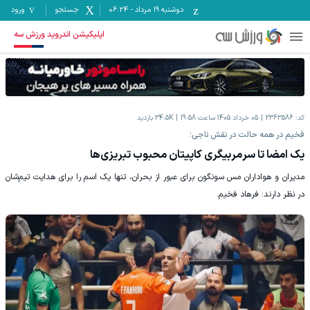
دوشنبه ۱۹ مرداد
-
06:24
جستجو
ورود
اپلیکیشن اندروید ورزش سه
کد:
2363586
05 خرداد 1405 ساعت 19:58
34.5K
بازدید
فخیم در همه حالت در نقش ناجی؛
یک امضا تا سرمربیگری کاپیتان محبوب تبریزی‌ها
مدیران و هواداران مس سونگون برای عبور از بحران، تنها یک اسم را برای هدایت تیم‌شان
در نظر دارند: فرهاد فخیم.