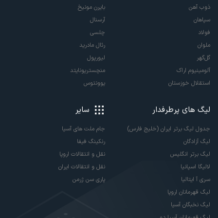
ذوب آهن
بایرن مونیخ
سپاهان
آرسنال
فولاد
چلسی
ملوان
رئال مادرید
گل‌گهر
لیورپول
آلومینیوم اراک
منچستریونایتد
استقلال خوزستان
یوونتوس
لیگ های پرطرفدار
سایر
جدول لیگ برتر ایران (خلیج فارس)
جام ملت های آسیا
لیگ آزادگان
رنکینگ فیفا
لیگ برتر انگلیس
نقل و انتقالات اروپا
لالیگا اسپانیا
نقل و انتقالات ایران
سری آ ایتالیا
پاری سن ژرمن
لیگ قهرمانان اروپا
لیگ نخبگان آسیا
لیگ قهرمانان آسیا دو