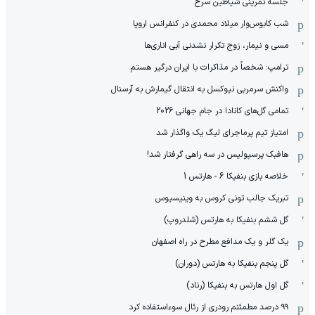
جلسه تمرینی شیاطین سرخ
شب کابوس‌وار میلاد محمدی در کنفرانس اروپا
مسی و نیمار، زوج تکرار نشدنی آبی اناری‌ها
ترامپ: شخصاً در مذاکرات با ایران درگیر هستم
واکنش سرمربی نیوکسل به انتقال گیمارش به آرسنال
تمامی گل‌های کانادا در جام جهانی 2026
امتیاز تیم پرماجرای لیگ یک واگذار شد
هافبک پرسپولیس در سه راهی گرفتار شد!
خلاصه بازی بنفیکا 6 - هارتس 1
تبریک جالب تونی کروس به وینیسیوس
گل ششم بنفیکا به هارتس (شلدروپ)
یک گلر و یک مدافع مطرح در راه اصفهان
گل پنجم بنفیکا به هارتس (دوران)
گل اول هارتس به بنفیکا (رناد)
۹۹ درصد مطمئنم رودری از رئال سوءاستفاده کرد