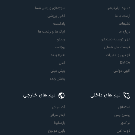
دانلود اپلیکیشن
سوژه‌های ورزشی شما
ارتباط با ما
اخبار ورزشی
تبلیغات
پادکست
درباره ما
لیگ ها و رقابت ها
ابزار توسعه دهندگان
ویدئو
فرصت های شغلی
روزنامه
قوانین و مقررات
نتایج زنده
DMCA
آنتن
آگهی دولتی
پیش بینی
پخش زنده
تیم های داخلی
تیم های خارجی
استقلال
آث میلان
پرسپولیس
اینتر میلان
تراکتور
بارسلونا
ذوب آهن
بایرن مونیخ