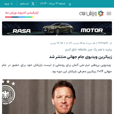
جمعه ۱۶ مرداد
-
09:26
جستجو
ورود
اپلیکیشن اندروید ورزش سه
کد:
2363584
05 خرداد 1405 ساعت 20:32
99.8K
بازدید
بیایید با هم یک چیز عاشقانه خلق کنیم
زیباترین ویدیوی جام جهانی منتشر شد
‫ ویدیویی بی‌نظیر تیم ملی آلمان برای رونمایی از لیست بازیکنان خود برای حضور در جام
جهانی 2026 زیباترین معرفی بازیکنان این دوره بود.