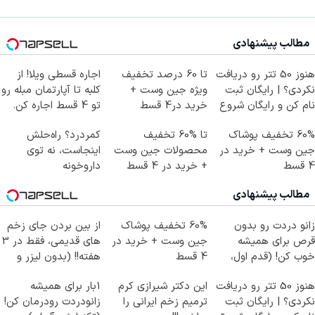
مطالب پیشنهادی
هنوز 50 تتر رو دریافت
تا 60 درصد تخفیف
اجاره‌ قسطی ویلا! از
نکردی؟ | رایگان ثبت
ویژه جین وست +
کلبه تا آپارتمان مبله رو
نام کن و رایگان شروع
خرید در4 قسط
تو 4 قسط اجاره کن.
کن!
60% تخفیف پوشاک
تا %60 تخفیف
کمردرد؟ راه‌حلش
جین وست + خرید در
محصولات جین وست
اینجاست، نه توی
4 قسط
+ خرید در 4 قسط
داروخونه
مطالب پیشنهادی
زانو دردت رو بدون
60% تخفیف پوشاک
از بین بردن جای زخم
قرص برای همیشه
جین وست + خرید در
های قدیمی، فقط در 3
خوب کن! (قدم اول،
4 قسط
هفته!! (بدون لیزر و
پرسش‌نامه)
جراحی)
هنوز 50 تتر رو دریافت
این دکتر شیرازی کرم
1بار برای همیشه
نکردی؟ | رایگان ثبت
ترمیم زخم ایرانی را
زانودردت رودرمان کن!