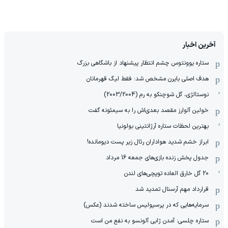
آخرین اخبار
ستاره یوونتوس چشم انتظار پیشنهاد از باشگاهی بزرگ
هدف اصلی بایرن مشخص شد: فقط لیگ قهرمانان
نوستالژی، گل شوچنکو به رم (2003/2004)
خولین آلوارز مقصد بعدی‌اش را به سیمئونه گفت
بهترین لحظات ستاره آرژانتینی بولونیا
ابراز خشم شدید هواداران رئال زیر پست دیومانده!
جدول پخش زنده بازی‌های جمعه 16 مرداد
20 گل خارق العاده توپچی‌های لندن
قرارداد مهم آرسنال تمدید شد
سرمایه‌هایی که در پرسپولیس ساخته شدند (عکس)
ستاره چلسی: آمدن ژابی آلونسو به نفع من است