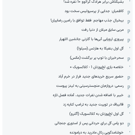
بشیکتاش برابر هرادک کرالوو 10 نفره شد!
کاظمیان: جدایی از پرسپولیس سخت بود
بیخیال جذب مهاجم: فقط توافق با رامین رضاییان!
مربی سابق میلان از دنیا رفت
پیروزی اروپایی آبی‌ها با گلزنی جانشین اللهیار
گل اول بنفیکا به هارتس (سیلوا)
سحرخیزان با توپ پر برگشت (عکس)
خلاصه بازی لخ‌پوزنان 1 - کلاکسویک 0
حضور سریع خریدهای جدید فراز در خرم آباد
رسمی: دروازه‌بان منچسترسیتی به لیدز پیوست
خیبر با اضافه شدن نفرات جدید، آماده فصل تازه
قالیباف در توییت جدید به ترامپ کنایه زد
گل اول لخ‌پوزنان به کلاکسویک (آگنرو)
دو پاس گل برای حردانی پس از استوری جنجالی
خوشامدگویی رئال مادرید به دیامونده