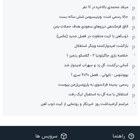
میلاد محمدی بالاخره در 11 نفر
حالا رسمی است: وینیسیوس شش ساله بست
اتاق فرماندهی نیروهای سعودی هدف حملات یمن
ذوب‌آهن با کیت متفاوت در فصل جدید (عکس)
بازگشت امیدوارکننده وینگر استقلال
خلاصه بازی جاگیلونیا 2 - گلاسکو رنجرز 1
آسانی برگشت، گل زد و سهراب امیدوار شد
یوونتوس - ناپولی ، فصل 2020 سری آ
رسمی: پدیده فرانسوی به پاری‌سن‌ژرمن پیوست
استقلال با سه گل به استقبال لیگ رفت
مراسم گرامیداشت روز خبرنگار و رونمایی از کیت ذوب آهن
راهنما
سرویس ها