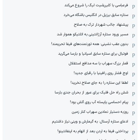
فرعباسی با کلین‌شیت لیگ را شروع می‌کند
ستاره سابق برزیل در انگلیس باشگاه می‌خرد
پیشنهاد جالب شهردار ترک به صلاح
مسیر ورود ستاره آرژانتینی به اتلتیکو هموار شد
بدون عقب نشینی: همه تورنمنت‌های فیفا تحریمند!
فوتبال برای ستاره سابق اسپانیا و بارسا می‌گرید
قمار بزرگ سهراب با سه مدافع استقلال
اوج فشار روی رافینیا با رقبای جدید!
لطفا این ستاره را به جای صلاح نخرید!
شش راه حل فلیک برای عبور از بحران جدی بارسا
پیام احساسی یایسله آب روی آتش بود!
روزبه دستیار نمادین سهراب کنار زمین
ادعای ستاره آرسنال: به گیمارش و وینی نیاز داشتیم
پرداختی فیفا به اردن بعد از اتهام به اینفانتینو!