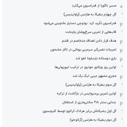
مسیر ناگویا از فدراسیون می‌گذرد
گل چهارم بنفیکا به هارتس (پاولیدیس)
فدراسیون تأیید کرد: بونوچی دستیار مانچینی می‌شود
قاب‌هایی از تمرین سرخ‌پوشان پایتخت
هدف قرار دادن اهداف متخاصم در قشم
‏تمرینات نفس‌گیر سرمربی یونانی در تالار مشحون
بازی دوستانه بارسلونا لغو شد
اولین روز ویکتور مونیوز در ترکیب لیورپولی‌ها
مجری مشهور مربی لیگ یک شد
گل سوم بنفیکا به هارتس (پاولیدیس)
اولین تمرین پرسپولیس در بازگشت از ترکیه
جدایی سنتر ۲۱۸ سانتی‌متری از استقلال
گل اول بشیکتاش برابر هرادک کرالوو توسط کلیچسوی
گل دوم بنفیکا به هارتس (آرائوخو)