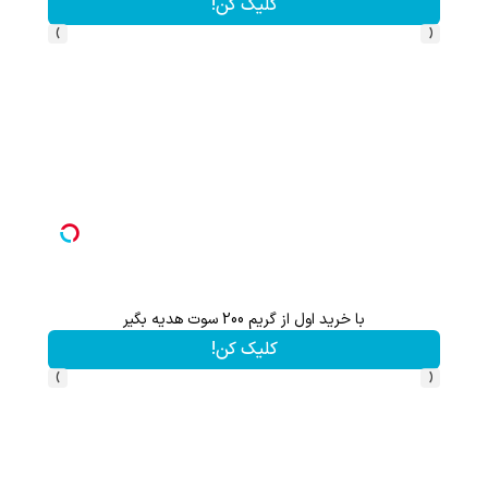
کلیک کن!
›
‹
با خرید اول از گریم 200 سوت هدیه بگیر
هنوز 50 تتر رو دریافت نکردی؟ | رایگان ثبت نام کن و رایگان شروع کن!
کلیک کن!
›
‹