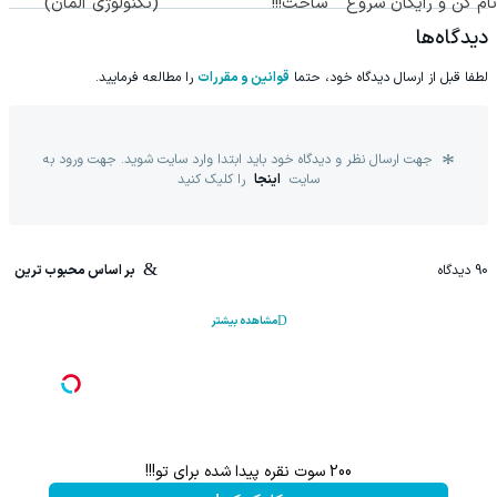
نام کن و رایگان شروع
ساخت!!!
(تکنولوژی آلمان)
کن!
◂پرسشنامه▸
دیدگاه‌ها
لطفا قبل از ارسال دیدگاه خود، حتما
قوانین و مقررات
را مطالعه فرمایید.
جهت ارسال نظر و دیدگاه خود باید ابتدا وارد سایت شوید. جهت ورود به
سایت
اینجا
را کلیک کنید
90
دیدگاه
بر اساس محبوب ترین
مشاهده بیشتر
200 سوت نقره پیدا شده برای تو!!!
تا %60 تخفیف محصولات جین وست + خرید در 4 