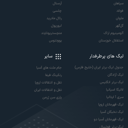
سپاهان
آرسنال
فولاد
چلسی
ملوان
رئال مادرید
گل‌گهر
لیورپول
آلومینیوم اراک
منچستریونایتد
استقلال خوزستان
یوونتوس
لیگ های پرطرفدار
سایر
جدول لیگ برتر ایران (خلیج فارس)
جام ملت های آسیا
لیگ آزادگان
رنکینگ فیفا
لیگ برتر انگلیس
نقل و انتقالات اروپا
لالیگا اسپانیا
نقل و انتقالات ایران
سری آ ایتالیا
پاری سن ژرمن
لیگ قهرمانان اروپا
لیگ نخبگان آسیا
لیگ قهرمانان آسیا دو
لیگ برتر فوتسال