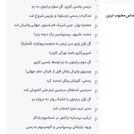
بریس یاسین آیاری، گل سوم برایتون به رم
مذاکرات رسمی بارسلونا و پاریس شروع شد
معجزه پول: چین شریک فدراسیون جهانی والیبال شد
مشت علیپور، پرسپولیس یک نیمه برتر!
گل اول پاری سن ژرمن به منچستریونایتد (امبایه)
شیرین‌کاری بامزه یورگن کلوپ!
گل دوم برایتون به رم توسط یاسین آیاری
ویدیوی وایرال یامال قبل از فینال جام جهانی!
رسمی: کاپیتان پیکان تمدید کرد
سرمربی استقلال سرمربی تیم ملی کشورش شد
گل اول برایتون با شلیک روتر به دروازه رم
مدیر تیم سایپا انتخاب شد
ترکیب پرستاره تراکتور در استادیوم یادگار
ورود بازیکنان پرسپولیس و آلومینیوم به زمین