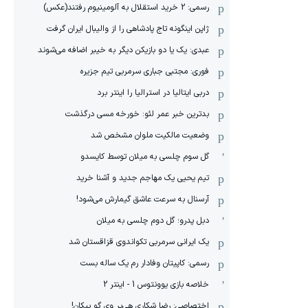
رسمی: 2 خرید استقلال به آلومینیوم رفتند(عکس)
ژاپن اینگونه تاج پادشاهی را از والیبال ایران گرفت
عبدی: یک یا دو بازیکن دیگر به خیبر اضافه می‌شوند
فوری: مجتبی جباری سرمربی تیم جزیره
دربی ایتالیا در استرالیا را اینتر برد
بدترین خبر عمر لئو: خورخه مسی درگذشت
وضعیت مالکیت ملوان مشخص شد
گل سوم چلسی به میلان توسط کایسدو
تیم یحیی یک مهاجم جدید و آشنا خرید
آرسنال به سرعت عاشق گیمارش می‌شود!
دبل پدرو؛ گل دوم چلسی به میلان
یک ایرانی سرمربی تکواندوی قزاقستان شد
رسمی: کاپیتان وفادار رم یک ساله بست
خلاصه بازی یوونتوس 1 - اینتر 2
اختصاصی: رضا شکاری هی‌یر وی‌ گو پیکان!