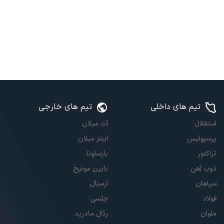
تیم های داخلی
تیم های خارجی
استقلال
آث میلان
پرسپولیس
اینتر میلان
تراکتور
بارسلونا
ذوب آهن
بایرن مونیخ
سپاهان
آرسنال
فولاد
چلسی
ملوان
رئال مادرید