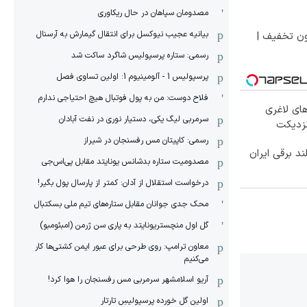
مصدومان سپاهان در حال ریکاوری
بیانیه عجیب نیوکسل برای انتقال گیمارش به آرسنال
ون تخفیف |
رسمی: ستاره پرسپولیس شاگرد ساکت شد
پرسپولیس 1 - آلومینیوم 1: اولین تساوی فصل
فلاح دوست: من به پول فوتبال هیچ احتیاجی ندارم
ای لاغری
سرمربی لیگ یکی، دستیار نوری در نفت آبادان
نزدیکت
رسمی: کاپیتان مس رفسنجان در شیراز
مصدومیت ستاره بدشانس یونایتد مقابل پی‌اس‌جی
درخواست استقلال از آدان: کمتر از پارسال پول بگیر!
محک جدی ‌جوانان مقابل ستاره‌های تیم ملی بسکتبال
گل اول منچستریونایتد به پاری سن ژرمن (امبئومبو)
معاون ترامپ: روی طرحی برای عبور ایمن کشتی‌ها کار
می‌کنیم
آریو اسلامشهر سرمربی مس رفسنجان را هوا کرد!
اولین گل خورده پرسپولیسِ تارتار