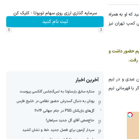
سرمایه گذاری ارزی روی سهام تویوتا - کلیک کن
میدو
 که او به همراه
ثبت نام کنید
ی کمپ تهران نیز
›
‹
تیم حضور داشت و
 رفت.
 و با هدایت حسین عبدی و در تیم
آخرین اخبار
ر با قهرمانی تیم
ستاره سابق بارسلونا به لس‌آنجلس گلکسی پیوست
یونان به دنبال گسترش حضور نظامی در خلیج فارس
گل‌های بازیکنان PSG در جام جهانی 2026
حاج‌صفی آقای گل جدید سپاهان!
سردار آزمون برای فصل جدید خط و نشان کشید