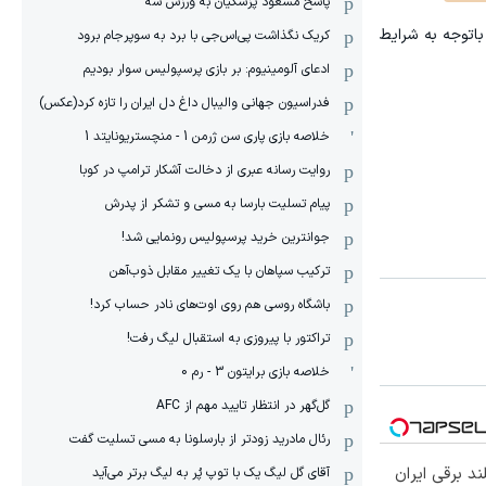
پاسخ مسعود پزشکیان به ورزش سه
اتوجه به شرایط
کریک نگذاشت پی‌اس‌جی با برد به سوپرجام برود
ادعای آلومینیوم: بر بازی پرسپولیس سوار بودیم
فدراسیون جهانی والیبال داغ دل ایران را تازه کرد(عکس)
خلاصه بازی پاری سن ژرمن 1 - منچستریونایتد 1
روایت رسانه عبری از دخالت آشکار ترامپ در کوبا
پیام تسلیت بارسا به مسی و تشکر از پدرش
جوانترین خرید پرسپولیس رونمایی شد!
ترکیب سپاهان با یک تغییر مقابل ذوب‌آهن
باشگاه روسی هم روی اوت‌های نادر حساب کرد!
تراکتور با پیروزی به استقبال لیگ رفت!
خلاصه بازی برایتون 3 - رم 0
گل‌گهر در انتظار تایید مهم از ‌AFC
رئال مادرید زودتر از بارسلونا به مسی تسلیت گفت
آقای گل لیگ یک با توپ پُر به لیگ برتر می‌آید