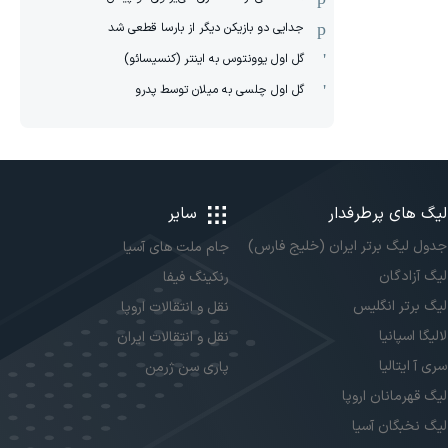
جدایی دو بازیکن دیگر از بارسا قطعی شد
گل اول یوونتوس به اینتر (کنسیسائو)
گل اول چلسی به میلان توسط پدرو
لیگ های پرطرفدار
سایر
جدول لیگ برتر ایران (خلیج فارس)
جام ملت های آسیا
لیگ آزادگان
رنکینگ فیفا
لیگ برتر انگلیس
نقل و انتقالات اروپا
لالیگا اسپانیا
نقل و انتقالات ایران
سری آ ایتالیا
پاری سن ژرمن
لیگ قهرمانان اروپا
لیگ نخبگان آسیا