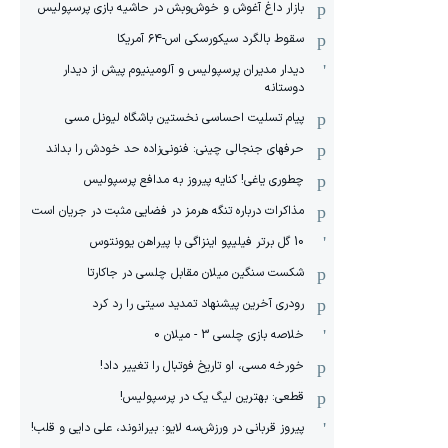
بازار داغ آغوش و خوش‌و‌بش در حاشیه بازی پرسپولیس
سقوط بالگرد سیکورسکی اس-۶۴ آمریکا
دیدار مدیران پرسپولیس و آلومینیوم پیش از دیدار
دوستانه
پیام تسلیت احساسی نخستین باشگاه لیونل مسی
حرفهای جنجالی چینی: فنونی‌زاده حد خودش را بداند
چطوری یاغی! کنایه پیروز به مدافع پرسپولیس
مذاکرات درباره تنگه هرمز در فضایی مثبت در جریان است
10 گل برتر فیلیپو اینزاگی با پیراهن یوونتوس
شکست سنگین میلان مقابل چلسی در جاکارتا
رودری آخرین پیشنهاد تمدید سیتی را رد کرد
خلاصه بازی چلسی 3 - میلان 0
خورخه مسی، او تاریخ فوتبال را تغییر داد!
قطعی: بهترین لیگ یک در پرسپولیس!
پیروز قربانی در ورزش‌سه لایو: بیرانوند، علی دایی و قلب!