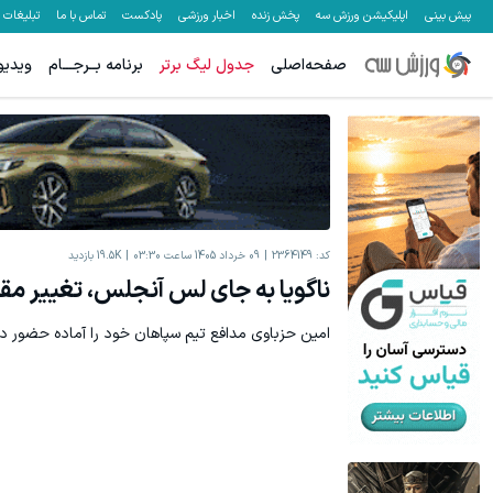
پیش بینی
اپلیکیشن ورزش سه
پخش زنده
اخبار ورزشی
پادکست
تماس با ما
تبلیغات
صفحه‌اصلی
جدول لیگ برتر
برنامه بــرجـــام
ویدیو
کد:
2364149
09 خرداد 1405 ساعت 03:30
19.5K
بازدید
ناگویا به جای لس آنجلس، تغییر مق
امین حزباوی مدافع تیم سپاهان خود را آماده حضور در 