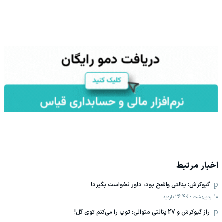
اخبار مرتبط
گیوکرش: پنالتی واضح بود، داور نخواست بگیرد!
10 اردیبهشت
-
26.4K
بازدید
راز گیوکرش و 27 پنالتی متوالی: توپ را می‌کنم توی گل!