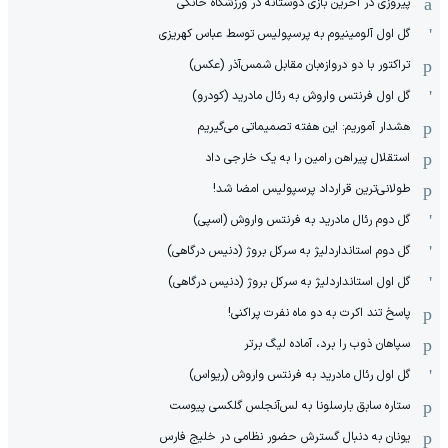
پیروزی در آخرین بازی دوستانه در ورزشگاه خانگی
گل اول آلومینیوم به پرسپولیس توسط عباس کهریزی
تراکتور با دو دروازه‌بان مقابل شمس‌آذر (عکس)
گل اول فرنتس واروش به رئال مادرید (کودرو)
هشدار آموریم: این هفته تصمیماتی می‌گیریم
استقلال پیراهن رامین را به یک خارجی داد
طولانی‌ترین قرارداد پرسپولیس امضا شد!
گل دوم رئال مادرید به فرنتس واروش (اسپی)
گل دوم استانداردلیژ به سرکل بروژ (دنیس درگاهی)
گل اول استانداردلیژ به سرکل بروژ (دنیس درگاهی)
پاسخ تند اکرت به دو ماه نفرت پراکنی!
سپاهان ذوب را برد، آماده لیگ برتر
گل اول رئال مادرید به فرنتس واروش (ریواس)
ستاره سابق بارسلونا به لس‌آنجلس گلکسی پیوست
یونان به دنبال گسترش حضور نظامی در خلیج فارس