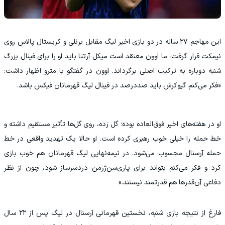
این مهاجم ۲۷ ساله در دو بازی اخیر لیگ مقابل برنلی و کریستال پالاس روی
نیمکت قرار گرفت، ما اوون معتقد است میکل آرتتا باید او را برای فینال بزرگ
شنبه دوباره به ترکیب اصلی برگرداند. اوون در گفتگو با مترو اظهار داشت:
«فکر می‌کنم گیوکرش باید صددرصد در فینال لیگ قهرمانان فیکس باشد.
او در هفته‌های اخیر فوق‌العاده بوده؛ گل زده، روی گل‌ها تأثیر مستقیم داشته و
خط حمله را خیلی خوب رهبری کرده است. او حالا یک تهدید واقعی در خط
حمله آرسنال محسوب می‌شود. در نیمه‌نهایی لیگ قهرمانان هم خوب بازی
کرد و فکر می‌کنم بتواند برای پاری‌سن‌ژرمن دردسرساز شود، چون از نظر
دفاعی آن‌قدرها هم قدرتمند نیستند.»
فارغ از نتیجه بازی شنبه، نخستین قهرمانی آرسنال در لیگ پس از ۲۲ سال