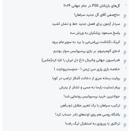
گل‌های بازیکنان PSG در جام جهانی 2026
حاج‌صفی آقای گل جدید سپاهان!
سردار آزمون برای فصل جدید خط و نشان کشید
پاسخ مسعود پزشکیان به ورزش سه
کریک نگذاشت پی‌اس‌جی با برد به سوپرجام برود
ادعای آلومینیوم: بر بازی پرسپولیس سوار بودیم
فدراسیون جهانی والیبال داغ دل ایران را تازه کرد(عکس)
خلاصه بازی پاری سن ژرمن 1 - منچستریونایتد 1
روایت رسانه عبری از دخالت آشکار ترامپ در کوبا
پیام تسلیت بارسا به مسی و تشکر از پدرش
جوانترین خرید پرسپولیس رونمایی شد!
ترکیب سپاهان با یک تغییر مقابل ذوب‌آهن
باشگاه روسی هم روی اوت‌های نادر حساب کرد!
تراکتور با پیروزی به استقبال لیگ رفت!