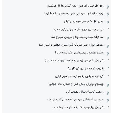
روی طرحی برای عبور ایمن کشتی‌ها کار می‌کنیم
آریو اسلامشهر سرمربی مس رفسنجان را هوا کرد!
اولین گل خورده پرسپولیسِ تارتار
بریس یاسین آیاری، گل سوم برایتون به رم
مذاکرات رسمی بارسلونا و پاریس شروع شد
معجزه پول: چین شریک فدراسیون جهانی والیبال شد
مشت علیپور، پرسپولیس یک نیمه برتر!
گل اول پاری سن ژرمن به منچستریونایتد (امبایه)
شیرین‌کاری بامزه یورگن کلوپ!
گل دوم برایتون به رم توسط یاسین آیاری
ویدیوی وایرال یامال قبل از فینال جام جهانی!
رسمی: کاپیتان پیکان تمدید کرد
سرمربی استقلال سرمربی تیم ملی کشورش شد
گل اول برایتون با شلیک روتر به دروازه رم