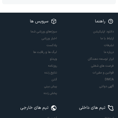
راهنما
سرویس ها
دانلود اپلیکیشن
سوژه‌های ورزشی شما
ارتباط با ما
اخبار ورزشی
تبلیغات
پادکست
درباره ما
لیگ ها و رقابت ها
ابزار توسعه دهندگان
ویدئو
فرصت های شغلی
روزنامه
قوانین و مقررات
نتایج زنده
DMCA
آنتن
آگهی دولتی
پیش بینی
پخش زنده
تیم های داخلی
تیم های خارجی