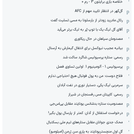
خلاصه بازی برایتون 3 - رم 0
گل‌گهر در انتظار تایید مهم از ‌AFC
رئال مادرید زودتر از بارسلونا به مسی تسلیت گفت
آقای گل لیگ یک با توپ پُر به لیگ برتر می‌آید
مصدومان سپاهان در حال ریکاوری
بیانیه عجیب نیوکسل برای انتقال گیمارش به آرسنال
رسمی: ستاره پرسپولیس شاگرد ساکت شد
پرسپولیس 1 - آلومینیوم 1: اولین تساوی فصل
فلاح دوست: من به پول فوتبال هیچ احتیاجی ندارم
سرمربی لیگ یکی، دستیار نوری در نفت آبادان
رسمی: کاپیتان مس رفسنجان در شیراز
مصدومیت ستاره بدشانس یونایتد مقابل پی‌اس‌جی
درخواست استقلال از آدان: کمتر از پارسال پول بگیر!
محک جدی ‌جوانان مقابل ستاره‌های تیم ملی بسکتبال
گل اول منچستریونایتد به پاری سن ژرمن (امبئومبو)