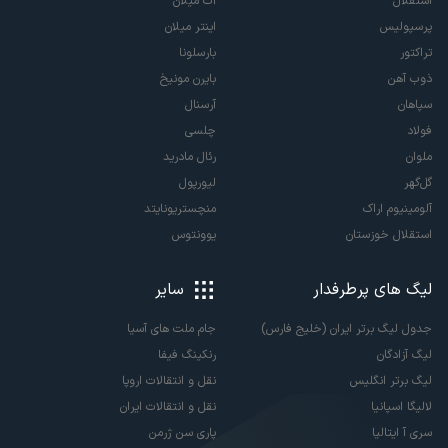
استقلال
آث میلان
پرسپولیس
اینتر میلان
تراکتور
بارسلونا
ذوب آهن
بایرن مونیخ
سپاهان
آرسنال
فولاد
چلسی
ملوان
رئال مادرید
گل‌گهر
لیورپول
آلومینیوم اراک
منچستریونایتد
استقلال خوزستان
یوونتوس
لیگ های پرطرفدار
سایر
جدول لیگ برتر ایران (خلیج فارس)
جام ملت های آسیا
لیگ آزادگان
رنکینگ فیفا
لیگ برتر انگلیس
نقل و انتقالات اروپا
لالیگا اسپانیا
نقل و انتقالات ایران
سری آ ایتالیا
پاری سن ژرمن