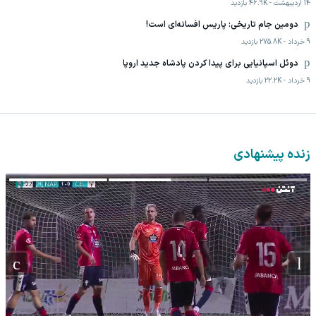
14 اردیبهشت
-
46.9K
بازدید
دومین جام تاریخی: پاریس افسانه‌ای است!
9 خرداد
-
275.8K
بازدید
دوئل اسپانیایی برای پیدا کردن پادشاه جدید اروپا
9 خرداد
-
22.2K
بازدید
زنده پیشنهادی