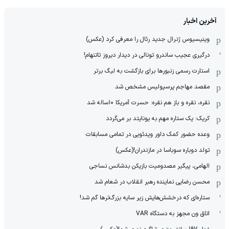
آخرین اخبار
وینیسیوس ژنرال جدید رئال را معرفی کرد (عکس)
درگیری عجیب ساندرو تونالی در دیدار دیروز تاتنهام!
استارت رسمی زنبورها برای بازگشت به لیگ برتر
مقصد مهاجم پرسپولیس مشخص شد
نقره، نقره و باز هم نقره: حسرت آمریکا ۱۰‌ساله شد
کریک: یک ستاره مهم به یونایتد بر می‌گردد
وعده حضور کمک داور ویدئویی در تمامی مسابقات
تولد دوباره سوباسا در مازندران!(عکس)
الهامی، پیگیر مصدومیت بازیکن بدشانس نساجی
محسن رضایی نماینده رهبر انقلاب در شعام شد
ستاره‌ای که درخشش‌هایش زیر سایه بزرگ‌ترها گم شد!
اتاق ون مجهز به دستگاه VAR