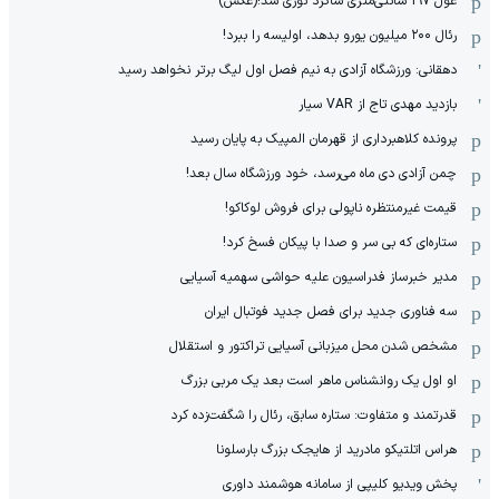
غول 197 سانتی‌متری شاگرد نوری شد!(عکس)
رئال ۲۰۰ میلیون یورو بدهد، اولیسه را ببرد!
دهقانی: ورزشگاه آزادی به نیم فصل اول لیگ برتر نخواهد رسید
بازدید مهدی تاج از VAR سیار
پرونده کلاهبرداری از قهرمان المپیک به پایان رسید
چمن آزادی دی ماه می‌رسد، خود ورزشگاه سال بعد!
قیمت غیرمنتظره ناپولی برای فروش لوکاکو!
ستاره‌ای که بی سر و صدا با پیکان فسخ کرد!
مدیر خبرساز فدراسیون علیه حواشی سهمیه آسیایی
سه فناوری جدید برای فصل جدید فوتبال ایران
مشخص شدن محل میزبانی آسیایی تراکتور و استقلال
او اول یک روانشناس ماهر است بعد یک مربی بزرگ
قدرتمند و متفاوت: ستاره سابق، رئال را شگفت‌زده کرد
هراس اتلتیکو مادرید از هایجک بزرگ بارسلونا
پخش ویدیو کلیپی از سامانه هوشمند داوری