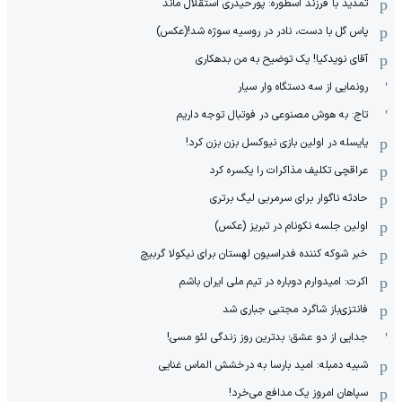
تمدید با فرزند اسطوره: پورحیدری استقلال ماند
پاس گل با دست، نادر در روسیه سوژه شد!(عکس)
آقای نویدکیا! یک توضیح به من بدهکاری
رونمایی از سه دستگاه وار سیار
تاج: به هوش مصنوعی در فوتبال توجه داریم
یایسله در اولین بازی نیوکسل بزن بزن کرد!
عراقچی تکلیف مذاکرات را یکسره کرد
حادثه ناگوار برای سرمربی لیگ برتری
اولین جلسه نکونام در تبریز (عکس)
خبر شوکه کننده فدراسیون لهستان برای نیکولا گربیچ
اکرت: امیدوارم دوباره در تیم ملی ایران باشم
فانتزی‌باز شاگرد مجتبی جباری شد
جدایی از دو عشق؛ بدترین روز زندگی لئو مسی!
شبیه دمبله: امید بارسا به درخشش الماس غنایی
سپاهان امروز یک مدافع می‌خرد!