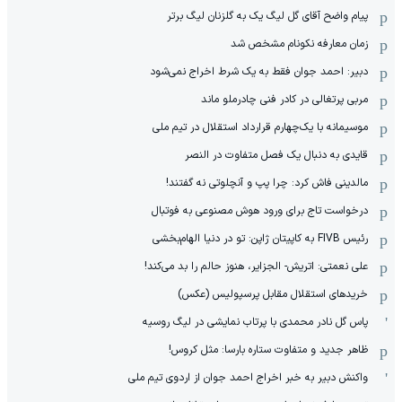
پیام واضح آقای گل لیگ یک به گلزنان لیگ برتر
زمان معارفه نکونام مشخص شد
دبیر: احمد جوان فقط به یک شرط اخراج نمی‌شود
مربی پرتغالی در کادر فنی چادرملو ماند
موسیمانه با یک‌چهارم قرارداد استقلال در تیم ملی
قایدی به دنبال یک فصل متفاوت در النصر
مالدینی فاش کرد: چرا پپ و آنچلوتی نه گفتند!
درخواست تاج برای ورود هوش مصنوعی به فوتبال
رئیس FIVB به کاپیتان ژاپن: تو در دنیا الهام‌بخشی
علی نعمتی: اتریش- الجزایر، هنوز حالم را بد می‌کند!
خریدهای استقلال مقابل پرسپولیس (عکس)
پاس گل نادر محمدی با پرتاب نمایشی در لیگ روسیه
ظاهر جدید و متفاوت ستاره بارسا: مثل کروس!
واکنش دبیر به خبر اخراج احمد جوان از اردوی تیم ملی