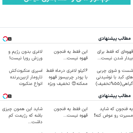
مطالب پیشنهادی
قهوه‌ای که فقط برای
این فقط یه فنجون
لاغری بدون رژیم و
بیدار شدن نیست...
قهوه نیست...
ورزش رویا نیست!
شست و شوی چربی
6کیلو لاغری درماه فقط
اسپری عنکبوت‌‌کش
های کبد با نوشیدنی
با پودر چربیسوز قهوه
تارومار ازبین‌برنده
گیاهی(55%تخفیف)
ممکنه😍 تخفیف ویژه
انواع عنکبوت
🔥
مطالب پیشنهادی
یه فنجون که شاید
این فقط یه فنجون
شاید این همون چیزی
مسیرت رو عوض کنه❗
قهوه نیست...
باشه که رژیمت کم
داشت...