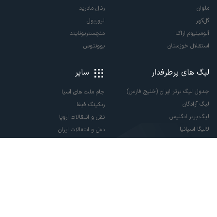
ملوان
رئال مادرید
گل‌گهر
لیورپول
آلومینیوم اراک
منچستریونایتد
استقلال خوزستان
یوونتوس
لیگ های پرطرفدار
سایر
جدول لیگ برتر ایران (خلیج فارس)
جام ملت های آسیا
لیگ آزادگان
رنکینگ فیفا
لیگ برتر انگلیس
نقل و انتقالات اروپا
لالیگا اسپانیا
نقل و انتقالات ایران
سری آ ایتالیا
پاری سن ژرمن
لیگ قهرمانان اروپا
لیگ نخبگان آسیا
لیگ قهرمانان آسیا دو
لیگ برتر فوتسال