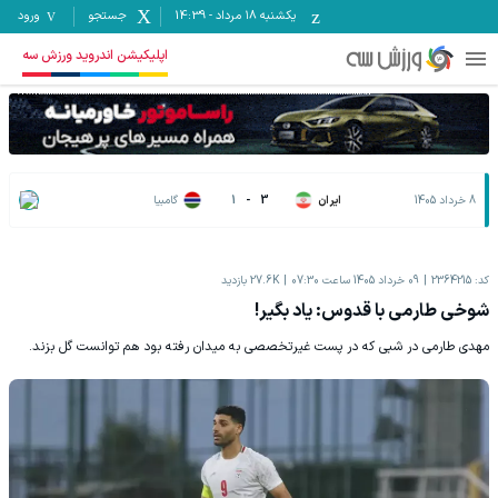
یکشنبه ۱۸ مرداد
-
14:39
جستجو
ورود
اپلیکیشن اندروید ورزش سه
8 خرداد 1405
ایران
3
-
1
گامبیا
کد:
2364215
09 خرداد 1405 ساعت 07:30
27.6K
بازدید
شوخی طارمی با قدوس: یاد بگیر!
مهدی طارمی در شبی که در پست غیرتخصصی به میدان رفته بود هم توانست گل بزند.