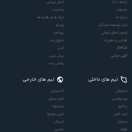
ارتباط با ما
اخبار ورزشی
تبلیغات
پادکست
درباره ما
لیگ ها و رقابت ها
ابزار توسعه دهندگان
ویدئو
فرصت های شغلی
روزنامه
قوانین و مقررات
نتایج زنده
DMCA
آنتن
آگهی دولتی
پیش بینی
پخش زنده
تیم های داخلی
تیم های خارجی
استقلال
آث میلان
پرسپولیس
اینتر میلان
تراکتور
بارسلونا
ذوب آهن
بایرن مونیخ
سپاهان
آرسنال
فولاد
چلسی