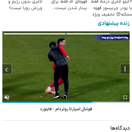
6کیلو لاغری درماه فقط
قهوه‌ای که فقط برای
لاغری بدون رژیم و
با پودر چربیسوز قهوه
بیدار شدن نیست...
ورزش رویا نیست!
ممکنه😍 تخفیف ویژه
🔥
زنده پیشنهادی
فوتبال اسپارتا روتردام - فاینورد
دیدگاه‌ها