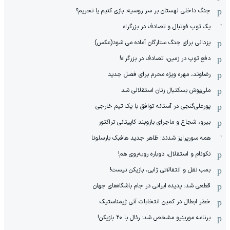
جنگ داخلی لهستان بر سر روسیه: بازی کنیم یا تحریم؟
یک توپ فوتبال و تصادف در بزرگراه
یزدانی برای جنگ ستارگان آماده می شود(عکس)
دفع توپ در زمین، تصادف در بزرگراه!
رضاوند، مهره ویژه محرم برای فصل جدید
ملی‌پوش بسکتبال زنان استقلالی شد
پورعلی‌گنجی در آستانه توافق با یک تیم خارجی
بیرو، شجاع و ماجرای بازوبند کاپیتانی تراکتور
همه سورپرایز شدند؛ ظاهر جدید هافبک بارسلونا
نکونام و استقلال، دوباره روبه‌روی هم!
بمب نقل و انتقالاتی ژابی، بازیکن نیست!
قطعی شد: پدیده ایرانی در جام باشگاه‌های جهان
خطر ابطال در کمین انتخابات آتی ژیمناستیک
برنامه مورینیو مشخص شد: رئال با ۲۰ بازیکن!