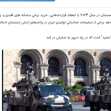
د برقی ایران
جای بخیه داری؟؟ فقط در 3 هفته ترمیمش کن!😍
به گزارش "ورزش سه" و به نقل از عصرایران، ارتش ارمنستان در سال 2024 با انعقاد قراردادهایی، خرید برخی سامانه
ثبت درخواست
کلیک کن!
ی دهد برخی از تسلیحات صادراتی تولیدی ایران در واحدهای ارتش ارمنستان ادغا
 "مجید" است که در رژه دیروز به نمایش در آمد.