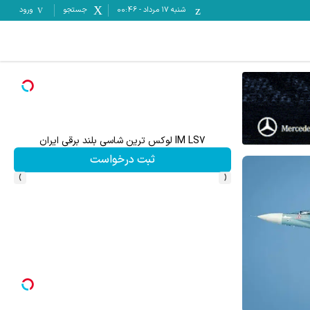
شنبه ۱۷ مرداد
-
00:46
جستجو
ورود
IM LS7 لوکس ترین شاسی بلند برقی ایران
ثبت درخواست
›
‹