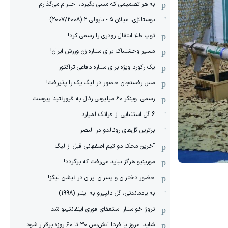
به هر تصمیمی که مسی بگیرد، احترام می‌گذارم
نوستالژی، میلان 5 - ناپولی 2 (2007/2008)
توپ طلا انتقال رودری را رسمی کرد!
مسیر وحشتناک برای ستاره زن ورزش ایران!
یک رکورد ویژه برای ستاره دفاعی تراکتور
مس رفسنجان حضور در لیگ یک را پذیرفت!
رسمی: وینگر 60 میلیونی رئال به فیورنتینا پیوست
6 گل استثنایی از فرانک لمپارد
برترین گل‌های رونالدو در النصر
آخرین محک دو تیم اصفهانی قبل از لیگ
مورینیو هرگز نباید می‌رفت که برگردد!
حضور دختران و پسران ایران در نیشن لیگز!
به یادماندنی، گل دلپیرو به اینتر (1998)
نروژ خواستار استعفای فوری اینفانتینو شد
شاید امروز یا فردا آتش‌بس ۳۰ تا ۶۰ روزه برقرار شود