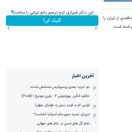
این دکتر شیرازی کرم ترمیم زخم ایرانی را ساخت!!!
 های آفندی و پدافندی از ایران را
کلیک کن!
›
‹
م شده است.
آخرین اخبار
دو خرید بعدی پرسپولیس مشخص شدند
خاطره انگیز، یوونتوس 2 - بایرن مونیخ 1 (2005)
اولین کارت قرمز نسل زد فوتبال جهان!
میزبان جدید سوپرجام اسپانیا کجاست؟
تمام گل های مسی در جام های جهانی