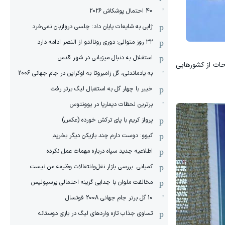
40 احتمال پوشکاش 2026
ژابی به شایعات پایان داد: چلسی دروازبان نمی‌خرد
۳۲ روز متوالی: دوری رونالدو از النصر ادامه دارد
استقلال به دنبال میزبانی در شهر قدس
ات از کشورهایی
به یادماندنی، گل زامبروتا به اوکراین در جام جهانی 2006
خیبر با چهار گل به استقبال لیگ برتر رفت
برترین لحظات دیماریا در یوونتوس
پرواز کریم با پای ترکش خورده (عکس)
کیوو: دوست دارم چند بازیکن دیگر بخریم
اطلاعیه جدید سپاه درباره مهمات عمل نکرده
کمپانی: بررسی بازار نقل‌وانتقالات وظیفه من نیست
مخالفت ملوان با جدایی گزینه احتمالی پرسپولیس
10 گل برتر جام جهانی 2008 فوتسال
تساوی جذاب تازه واردهای لیگ در بازی دوستانه