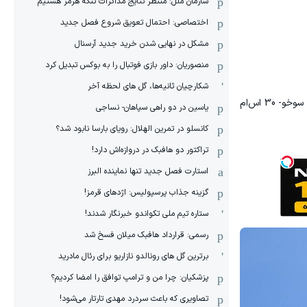
سازمان ملل: منتظر نتایج مذاکرات تنگه هرمز هستیم
اختصاصی: احتمال تعویق شروع فصل جدید
مشکل در نهایی شدن خرید جدید آرسنال
منصوریان: داور بازی فوتبال را به بوکس تبدیل کرد
شکارچیان ثانیه‌ها، گل های لحظه آخر
مورد دیگر بمب های هدایت شونده دقیق "یاسین" است که در نمایش هوایی دیروز جنگنده های ارتش ارمنستان زیر جت‌های جنگنده سوخو- 30 اس‌ام
یاسین در دو راهی سپاهان- نساجی
کانسلو در تمرین الهلال: رویای بارسا نابود شد؟
تراکتور دو هافبک در دروازه‌اش دارد!
استارت فصل جدید تنها نماینده البرز
گزینه جذاب پرسپولیس: اژدهای قرمز!
ستاره تیم ملی تکواندو خبرنگار شدند!
رسمی: قرارداد هافبک میلان فسخ شد
برترین گل های رونالدو نازاریو برای رئال مادرید
پزشکیان: چرا من و ترامپ توافق را امضا کردیم؟
تصاویری که باعث سردرد مهدی تارتار می‌شود!