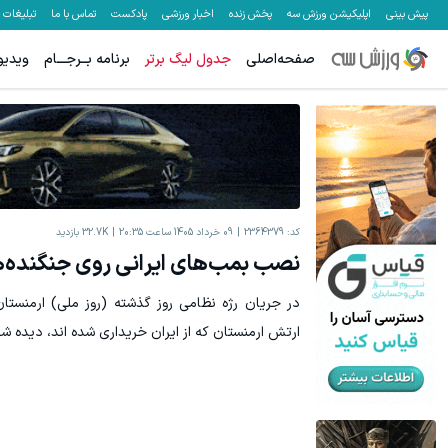
پیش بینی
اپلیکیشن ورزش سه
پخش زنده
اخبار ورزشی
پادکست
تماس با ما
تبلیغات
صفحه‌اصلی
جدول لیگ برتر
برنامه بــرجـــام
ویدیو
بازدید از IM LS7 لوکس ترین شاسی بلند برقی ایران در باشگاه انقلاب
این دکتر 
ثبت درخواست
کد:
2364379
09 خرداد 1405 ساعت 20:35
32.7K
بازدید
نصب بمب‌های ایرانی روی جنگنده‌ه
در جریان رژه نظامی روز گذشته (روز ملی) ارمنستا
ارتش ارمنستان که از ایران خریداری شده اند، دیده شد