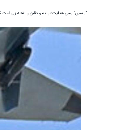
"یاسین" بمبی هدایت‌شونده و دقیق و نقطه زن است که قادر به ه