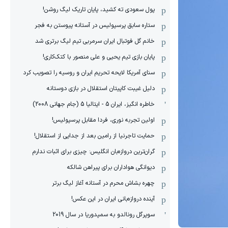
پول سعودی ته کشید، پایان تاریک لیگ روشن!
ستاره سابق پرسپولیس در آستانه پیوستن به فجر
خانم گل فوتبال ایران سرمربی تیم لیگ برتری شد
پایان بازی تیم یحیی و علی منصور با کتک‌کاری!
سنای آمریکا لایحه تحریم ایران و روسیه را تصویب کرد
دلیل غیبت کاپیتان استقلال در بازی دوستانه
خاطره انگیز، ایران 5 - ایتالیا 5 (جام جهانی 2008)
اولین تجربه نوری، فردا مقابل پرسپولیس!
حمایت تاجرنیا از رامین بعد از جدایی از استقلال!
گران‌ترین دروازه‌بان انگلیس: چیزی برای اثبات ندارم
دیوانگی هواداران برای پیراهن شالکه
چهره بشاش محرم در آستانه آغاز لیگ برتر
آینده دروازه‌بانی ایران در این عکس!
سوپرگل رونالدو به سمپدوریا در سال 2019