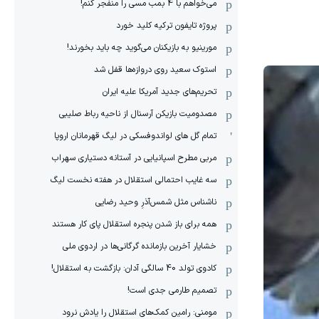
می‌خواهم با 4 بمب مسی را منفجر کنم!
پروژه تایفون ترکیه کلید خورد
مورینیو به بازیکنان می‌گوید چه باید بخورند!
استوک سعید روی دروازه‌ها قفل شد
تحریم‌های جدید آمریکا علیه ایران
مصدومیت بازیکن آرسنال از ناحیه رباط صلیبی
تمام گل های لواندوفسکی در لیگ قهرمانان اروپا
مربی مطرح اسپانیایی در آستانه دستیاری سهراب
سه غایب احتمالی استقلال در هفته نخست لیگ
ناشناس مثل شمس‌آذرِ وحید رضایی
همه برای باز شدن پنجره استقلال پای کار هستند
خشایار آخرین بازمانده گرگانی‌ها در اردوی ملی
کادوی تولد 40 سالگی آدان: بازگشت به استقلال!
تصمیم طارمی جدی است!
مومنی: رامین کمک‌های استقلال را یادش نرود