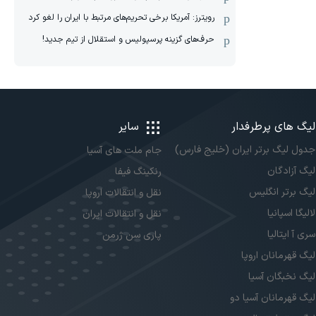
رویترز: آمریکا برخی تحریم‌های مرتبط با ایران را لغو کرد
حرف‌های گزینه پرسپولیس و استقلال از تیم جدید!
لیگ های پرطرفدار
سایر
جدول لیگ برتر ایران (خلیج فارس)
جام ملت های آسیا
لیگ آزادگان
رنکینگ فیفا
لیگ برتر انگلیس
نقل و انتقالات اروپا
لالیگا اسپانیا
نقل و انتقالات ایران
سری آ ایتالیا
پاری سن ژرمن
لیگ قهرمانان اروپا
لیگ نخبگان آسیا
لیگ قهرمانان آسیا دو