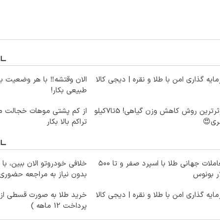
ایه گذاری امن با طلا و نقره | دیجی کالا
الان وقتشه‼️ با هر وضعیت ب
طبیعی بکار!
موثرترین روش کاهش وزن گیاهی! 5تا۷کیلو
از کم پشتی موهات خجالت می
ری😍
تراکم بالا بکار
معاملات جهانی طلا با اسپرد صفر و تا ۵۰۰
خلافی خودروتو الان ببین، با 
ر بونوس
بدون نیاز به مراجعه حضوری
ایه گذاری امن با طلا و نقره | دیجی کالا
خرید طلا به صورت قسطی از د
پرداخت 12 ماهه )