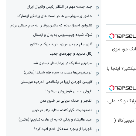
چند جلسه مهم در انتظار رئیس والیبال ایران
حضور پرسپولیسی ها در تست های پزشکی ایفمارک
کاناوارو: احمق بودم که ماشاریپوف را به جام جهانی بردم!
شوک شبانه وینیسیوس به رئال و آرسنال
گلزن جام جهانی عراق، خرید بزرگ پاختاکور
انک مو، موی
رئال مادرید و چهره‌های جدید
سرمربی سلتیک در بیمارستان بستری شد
کشی؟ اینجا با
آلومینیومی‌ها دست به سیاه قلم شدند! (عکس)
کاپیتان قهرمان اروپا در یک‌قدمی الدرعیه عربستان!
ناپولی امسال قرمزپوش می‌شود!
پلاک و کد ملی،
انفجار و حادثه دریایی در خلیج عدن
مصدومیت نگران‌کننده ستاره اینتر در دربی
امید عالیشاه و رنگی که به آن عادت نداریم! (عکس)
یجی‌کالا (
تاجرنیا از پنجره استقلال قطع امید کرد؟