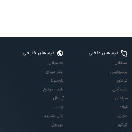
تیم های داخلی
تیم های خارجی
استقلال
آث میلان
پرسپولیس
اینتر میلان
تراکتور
بارسلونا
ذوب آهن
بایرن مونیخ
سپاهان
آرسنال
فولاد
چلسی
ملوان
رئال مادرید
گل‌گهر
لیورپول