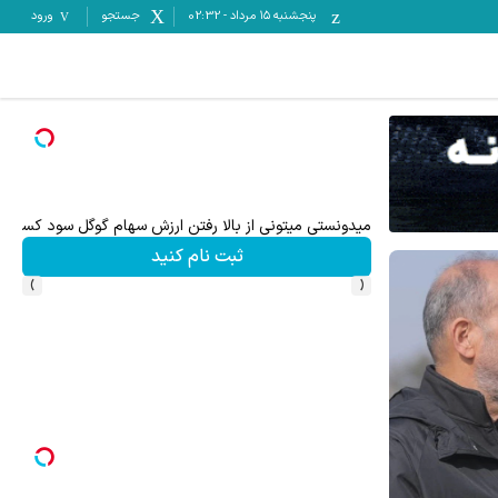
پنجشنبه ۱۵ مرداد
-
02:32
جستجو
ورود
ترید EURUSD با اسپرد از صفر پیپ
ثبت نام کنید
›
‹