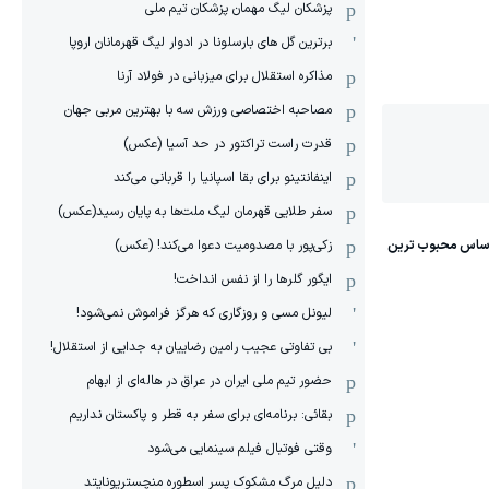
پزشکان لیگ مهمان پزشکان تیم ملی
برترین گل های بارسلونا در ادوار لیگ قهرمانان اروپا
مذاکره استقلال برای میزبانی در فولاد آرنا
مصاحبه اختصاصی ورزش سه با بهترین مربی جهان
قدرت راست تراکتور در حد آسیا (عکس)
اینفانتینو برای بقا اسپانیا را قربانی می‌کند
سفر طلایی قهرمان لیگ ملت‌ها به پایان رسید(عکس)
زکی‌پور با مصدومیت دعوا می‌کند! (عکس)
ایگور گلرها را از نفس انداخت!
لیونل مسی و روزگاری که هرگز فراموش نمی‌شود!
بی تفاوتی عجیب رامین رضاییان به جدایی از استقلال!
حضور تیم ملی ایران در عراق در هاله‌ای از ابهام
بقائی: برنامه‌ای برای سفر به قطر و پاکستان نداریم
وقتی فوتبال فیلم سینمایی می‌شود
دلیل مرگ مشکوک پسر اسطوره منچستریونایتد