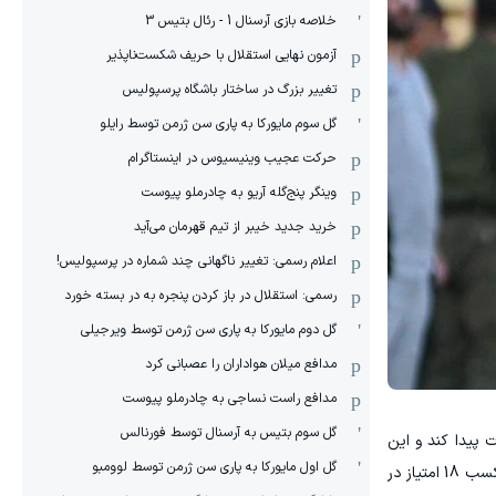
خلاصه بازی آرسنال 1 - رئال بتیس 3
آزمون نهایی استقلال با حریف شکست‌ناپذیر
تغییر بزرگ در ساختار باشگاه پرسپولیس
گل سوم مایورکا به پاری سن ژرمن توسط رایلو
حرکت عجیب وینیسیوس در اینستاگرام
وینگر پنج‌گله آریو به چادرملو پیوست
خرید جدید خیبر از تیم قهرمان می‌آید
اعلام رسمی: تغییر ناگهانی چند شماره در پرسپولیس!
رسمی: استقلال در باز کردن پنجره به در بسته خورد
گل دوم مایورکا به پاری سن ژرمن توسط ویرجیلی
مدافع میلان هواداران را عصبانی کرد
مدافع راست نساجی به چادرملو پیوست
گل سوم بتیس به آرسنال توسط فورنالس
 پیدا کند و این
گل اول مایورکا به پاری سن ژرمن توسط لوومبو
حرف‌ها دیگر نمی‌دانم از کجا می‌آید و منظور و خواسته‌شان چیست. اگر خواسته‌ای جز این داشتند که تیم در معرض سقوط قطعی را با کسب 18 امتیاز در