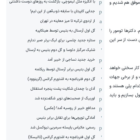
با انگیزه مثل لیموچی، بازگشت به روزهای دوست داشتنی
 موفق هم شدیم و
جدایی کاپیتان با سابقه ذوب‌آهن از این تیم!
از اردوی ترکیه تا میز معاینه در تهران
دکترها تومور را
گل اول آرسنال به بتیس توسط هینکاپیه
ن دست از سر این
ستاره جدید چلسی: برای لیگ برتر صبر ندارم
شلیک مرگبار دئوسا و گل دوم بتیس به آرسنال
خرید جدید نساجی از خیبر آمد
کار سختی خواهد
گل اول بتیس برابر آرسنال توسط ریکلمه
 و از برخی جهات
گل دوم فنرباغچه به اشتورم گراتس (گرینوود)
دام یلی هستند و
آدان با چمدان شکایت پشت پنجره استقلال
ول بسازیم و باید
اوربیگ از صحبت‌های نویر شگفت‌زده شد
مدافع خیبر از روسیه آمد! (عکس)
آمادگی توپچی‌ها برای تقابل برابر بتیس
رسمی: ماتیاس یایسله سرمربی نیوکسل شد
گل اول فنرباغچه به اشتورم گراتس (تالیسکا)