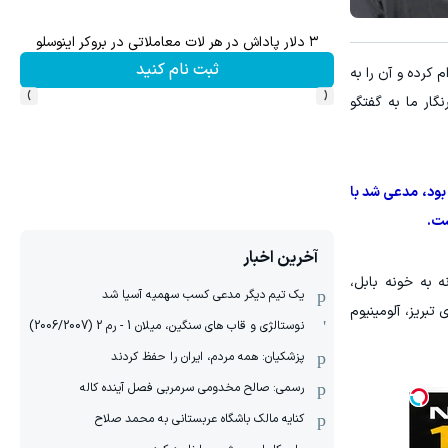
وس
ترید XAUUSD با اسپرد از صفر پیپ
ثبت نام کنید
کرده و آن را به
›
‹
گار ما به گفتگو
 بود، مدعی شد با
ست.
آخرین اخبار
ه به خونه بابل،
یک تیم دیگر مدعی کسب سهمیه آسیا شد
تبریز، آلومینیوم
نوستالژی و قاب های سنگین، میلان 1 - رم 2 (2006/2007)
پزشکیان: همه مردم، ایران را حفظ کردند
رسمی: صالح مخدومی سرمربی فصل آینده کاله
کنایه مالک باشگاه عربستانی به محمد صلاح