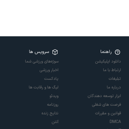
راهنما
سرویس ها
دانلود اپلیکیشن
سوژه‌های ورزشی شما
ارتباط با ما
اخبار ورزشی
تبلیغات
پادکست
درباره ما
لیگ ها و رقابت ها
ابزار توسعه دهندگان
ویدئو
فرصت های شغلی
روزنامه
قوانین و مقررات
نتایج زنده
DMCA
آنتن