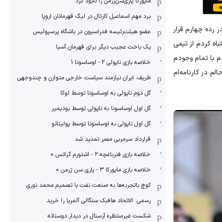
مایورکا پاری‌سن‌ژرمن را نابود کرد
برد مهم اسماعیل کارتال در لیگ قهرمانان اروپا
ل در رده چهارم قرار
عضو هیئت‌رئیسه فدراسیون در باشگاه پرسپولیس
باه کردم از تیمی
یک باخت عجیب دیگر برای قهرمان آسیا
هر جا که بودم با تمام وجودم
خلاصه بازی ناپولی 2 - اوساسونا 1
م در کارنامه‌ام
ظریف: ایران نیازمند سیاست خارجی متوازن و چندوجهی
گل دوم ناپولی به اوساسونا توسط لوکا
گل اول اوساسونا به ناپولی توسط بودیمیر
گل اول ناپولی به اوساسونا توسط پولیتانو
قرارداد سرمربی مصر تمدید شد
خلاصه بازی فنرباغچه 2 - اشتورم گراتس 0
خلاصه بازی مایورکا 3 - پاری سن ژرمن 0
کوچ باتجربه‌ها به صنعت نفت با تصمیم محمد نوری
رسمی: الاتحاد هافبک سنگالی آلمریا را خرید
شکست غیرمنتظره آرسنال در دیدار دوستانه