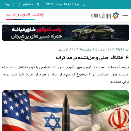
پنجشنبه ۱۵ مرداد
-
23:19
جستجو
ورود
اپلیکیشن اندروید ورزش سه
کد:
2364369
09 خرداد 1405 ساعت 19:45
22.9K
بازدید
۴ اختلاف اصلی و حل‌نشده در مذاکرات
بلومبرگ معتقد است که رئیس‌جمهور آمریکا اظهارات متناقضی را درباره توافق اعلام کرده
است و هنوز اختلافات در 4 موضوع که هم برای ایران و هم برای آمریکا خط قرمز بوده،
باقی مانده‌اند.