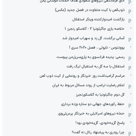
اتاق فرماندهی نیروهای سعودی هدف حملات موشکی یمن
ذوب‌آهن با کیت متفاوت در فصل جدید (عکس)
بازگشت امیدوارکننده وینگر استقلال
خلاصه بازی جاگیلونیا 2 - گلاسکو رنجرز 1
آسانی برگشت، گل زد و سهراب امیدوار شد
یوونتوس - ناپولی ، فصل 2020 سری آ
رسمی: پدیده فرانسوی به پاری‌سن‌ژرمن پیوست
استقلال با سه گل به استقبال لیگ رفت
مراسم گرامیداشت روز خبرنگار و رونمایی از کیت ذوب آهن
اعلام رضایت ترامپ از روند مسائل مربوط به ایران
گل دوم جاگیلونیا به گلاسکورنجرز
حفظ رکوردهای جهانی دو ستاره وزنه برداری
حمله نیروهای اسرائیلی به خبرنگار پرس‌تی‌وی
پاسخ گل‌به‌خودی، گل‌به‌خودی بود!
چرا رودری به پیشنهاد رئال نه گفت؟