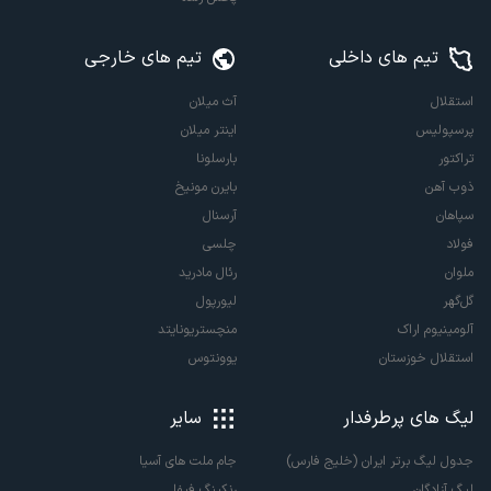
تیم های داخلی
تیم های خارجی
استقلال
آث میلان
پرسپولیس
اینتر میلان
تراکتور
بارسلونا
ذوب آهن
بایرن مونیخ
سپاهان
آرسنال
فولاد
چلسی
ملوان
رئال مادرید
گل‌گهر
لیورپول
آلومینیوم اراک
منچستریونایتد
استقلال خوزستان
یوونتوس
لیگ های پرطرفدار
سایر
جدول لیگ برتر ایران (خلیج فارس)
جام ملت های آسیا
لیگ آزادگان
رنکینگ فیفا