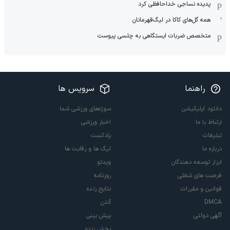
پدیده نساجی خداحافظی کرد
همه گل‌های کاکا در لیگ‌قهرمانان
متخصص ضربات ایستگاهی به چلسی پیوست
راهنما
سرویس ها
دانلود اپلیکیشن
سوژه‌های ورزشی شما
ارتباط با ما
اخبار ورزشی
تبلیغات
پادکست
درباره ما
لیگ ها و رقابت ها
ابزار توسعه دهندگان
ویدئو
فرصت های شغلی
روزنامه
قوانین و مقررات
نتایج زنده
DMCA
آنتن
آگهی دولتی
پیش بینی
پخش زنده