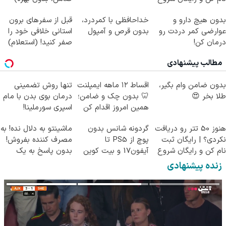
کن!
بدون هیچ دارو و
خداحافظی با کمردرد،
قبل از سفرهای برون
عوارضی کمر دردت رو
بدون قرص و آمپول
استانی خلافی خود را
درمان کن!
صفر کنید! (استعلام)
(پرسش‌نامه)
مطالب پیشنهادی
بدون ضامن وام بگیر،
اقساط ۱۲ ماهه ایمپلنت
تنها روش تضمینی
طلا بخر 😍
🦷 بدون چک و ضامن؛
درمان بوی بدن با مام
همین امروز اقدام کن
اسپری سورملینا!
✅
هنوز 50 تتر رو دریافت
گردونه شانس بدون
ماشینتو به دلال نده! به
نکردی؟ | رایگان ثبت
پوچ از PS5 تا
مصرف کننده بفروش!
نام کن و رایگان شروع
آیفون17 و بیت کوین
بدون پاسخ به یک
کن!
🔥
تماس
زنده پیشنهادی