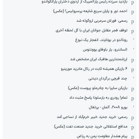
بازدید سرزده رئیس پارالمپیک از اردوی دختران پاراتکواندو
احمد نور و پایان سریع شایعه پرسپولیس! (عکس)
رسمی: فورلان سرمربی اروگوئه شد
توقف فجر مقابل جوانان ایران با گل لحظه آخری
رونالدو در یونایتد، انفجار یک نبوغ
الساندرو، یار باوفای یوونتوس
ارزشمندترین هافبک ایران مشخص شد
6 بازیکن همیشه ثابت در رئال مادرید مورینیو
چند قیچی برگردان دیدنی
بازیکن سایپا به چادرملو پیوست (عکس)
تمام! رودری به بارسلونا پاسخ مثبت داد
یورو 2008، آلمان - پرتغال
رسمی: خرید جدید خیبر خرم‌آباد از نساجی آمد
مدافع استقلالی خرید جدید صنعت نفت (عکس)
پیام هشدار مقاومت یمن به ریاض