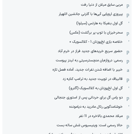
مربی سابق میلان از دنیا رفت
پیروزی اروپایی آبی‌ها با گلزنی جانشین اللهیار
گل اول بنفیکا به هارتس (سیلوا)
سحرخیزان با توپ پر برگشت (عکس)
خلاصه بازی لخ‌پوزنان 1 - کلاکسویک 0
حضور سریع خریدهای جدید فراز در خرم آباد
رسمی: دروازه‌بان منچسترسیتی به لیدز پیوست
خیبر با اضافه شدن نفرات جدید، آماده فصل تازه
قالیباف در توییت جدید به ترامپ کنایه زد
گل اول لخ‌پوزنان به کلاکسویک (آگنرو)
دو پاس گل برای حردانی پس از استوری جنجالی
خوشامدگویی رئال مادرید به دیامونده
میلاد محمدی بالاخره در 11 نفر
حالا رسمی است: وینیسیوس شش ساله بست