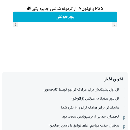
PS5 و آیفون17 از گردونه شانس جایزه بگیر 🎁
از آیفون 17 تا پلی استیشن 5 جایزه ببر 🎮😍📱 | بازی کن ، گردونه
بچرخونش
›
‹
آخرین اخبار
گل اول بشیکتاش برابر هرادک کرالوو توسط کلیچسوی
گل دوم بنفیکا به هارتس (آرائوخو)
بشیکتاش برابر هرادک کرالوو 10 نفره شد!
کاظمیان: جدایی از پرسپولیس سخت بود
بیخیال جذب مهاجم: فقط توافق با رامین رضاییان!