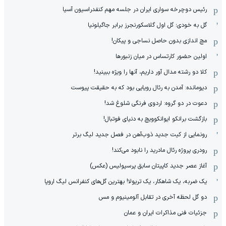
رئیس دوچرخه سواری ایران در جلسه مهم کنفدراسیون آسیا
گل به خودی؛ گل اول گلاسکورنجرز برابر جاگیلونیا
مچ اندازی بدون حاصل نساجی و پیکان!
اولین حضور کارتساس در میان زنبورها
کلا دو‌ رشته مدال آور داریم، آنها را ویژه ببینید!
دیومانده: آمدن به رئال رویایی بود که به حقیقت پیوست
دعوت در دو گروه: اردوی فرنگی شلوغ شد!
بازگشت برانکو ایوانکوویچ به دنیای فوتبال!
رونمایی از کیت جدید ذوب‌آهن در فصل جدید لیگ برتر
رودری پروژه رئال مادرید را نابود می‌کند!
آغاز عصر جدید کاپیتان سابق پرسپولیس (عکس)
یک ضربه، یک شاهکار، یک تریولا! بهترین گل‌های کنفرانس لیگ اروپا
دو گل لحظه آخری در تقابل آلومینیوم و مس
جزئیات فنی مذاکرات ایران و عمان