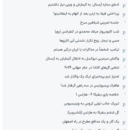
ادعای ستاره آرسنال: به گیمارش و وینی نیاز داشتیم
پرداختی فیفا به اردن بعد از اتهام به اینفانتینو!
جلسه تمرینی شیاطین سرخ
شب کابوس‌وار میلاد محمدی در کنفرانس اروپا
مسی و نیمار، زوج تکرار نشدنی آبی اناری‌ها
ترامپ: شخصاً در مذاکرات با ایران درگیر هستم
واکنش سرمربی نیوکسل به انتقال گیمارش به آرسنال
تمامی گل‌های کانادا در جام جهانی 2026
امتیاز تیم پرماجرای لیگ یک واگذار شد
هافبک پرسپولیس در سه راهی گرفتار شد!
خلاصه بازی بنفیکا 6 - هارتس 1
تبریک جالب تونی کروس به وینیسیوس
گل ششم بنفیکا به هارتس (شلدروپ)
یک گلر و یک مدافع مطرح در راه اصفهان