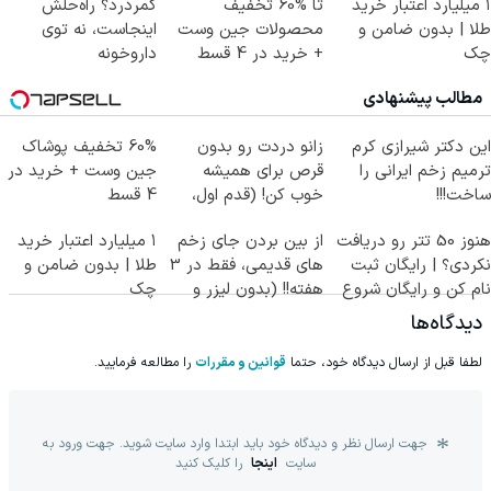
۱ میلیارد اعتبار خرید
تا %60 تخفیف
کمردرد؟ راه‌حلش
طلا | بدون ضامن و
محصولات جین وست
اینجاست، نه توی
چک
+ خرید در 4 قسط
داروخونه
مطالب پیشنهادی
این دکتر شیرازی کرم
زانو دردت رو بدون
60% تخفیف پوشاک
ترمیم زخم ایرانی را
قرص برای همیشه
جین وست + خرید در
ساخت!!!
خوب کن! (قدم اول،
4 قسط
پرسش‌نامه)
هنوز 50 تتر رو دریافت
از بین بردن جای زخم
۱ میلیارد اعتبار خرید
نکردی؟ | رایگان ثبت
های قدیمی، فقط در 3
طلا | بدون ضامن و
نام کن و رایگان شروع
هفته!! (بدون لیزر و
چک
کن!
جراحی)
دیدگاه‌ها
لطفا قبل از ارسال دیدگاه خود، حتما
قوانین و مقررات
را مطالعه فرمایید.
جهت ارسال نظر و دیدگاه خود باید ابتدا وارد سایت شوید. جهت ورود به
سایت
اینجا
را کلیک کنید