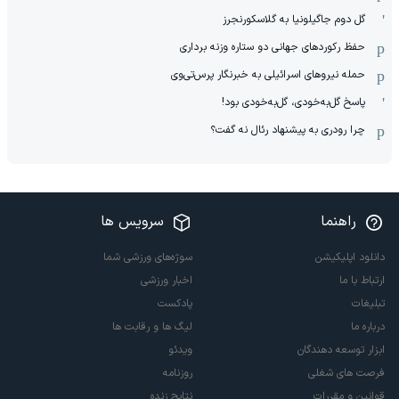
گل دوم جاگیلونیا به گلاسکورنجرز
حفظ رکوردهای جهانی دو ستاره وزنه برداری
حمله نیروهای اسرائیلی به خبرنگار پرس‌تی‌وی
پاسخ گل‌به‌خودی، گل‌به‌خودی بود!
چرا رودری به پیشنهاد رئال نه گفت؟
راهنما
سرویس ها
دانلود اپلیکیشن
سوژه‌های ورزشی شما
ارتباط با ما
اخبار ورزشی
تبلیغات
پادکست
درباره ما
لیگ ها و رقابت ها
ابزار توسعه دهندگان
ویدئو
فرصت های شغلی
روزنامه
قوانین و مقررات
نتایج زنده