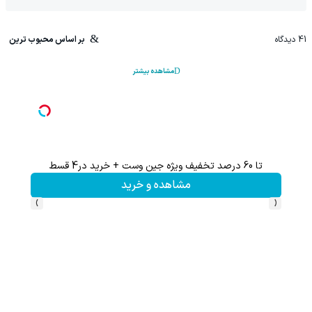
41
دیدگاه
بر اساس محبوب ترین
مشاهده بیشتر
تا 60 درصد تخفیف ویژه جین وست + خرید در4 قسط
تا %60 تخفیف محصولات جین وست + خرید در 4 
مشاهده و خرید
›
‹