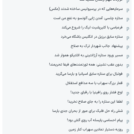
سرمایه‌هایی که در پرسپولیس ساخته شدند (عکس)
ستاره چلسی: آمدن ژابی آلونسو به نفع من است
فرعباسی با کلین‌شیت لیگ را شروع می‌کند
ستاره سابق برزیل در انگلیس باشگاه می‌خرد
پیشنهاد جالب شهردار ترک به صلاح
مسیر ورود ستاره آرژانتینی به اتلتیکو هموار شد
بدون عقب نشینی: همه تورنمنت‌های فیفا تحریمند!
فوتبال برای ستاره سابق اسپانیا و بارسا می‌گرید
قمار بزرگ سهراب با سه مدافع استقلال
اوج فشار روی رافینیا با رقبای جدید!
لطفا این ستاره را به جای صلاح نخرید!
شش راه حل فلیک برای عبور از بحران جدی بارسا
پیام احساسی یایسله آب روی آتش بود!
روزبه دستیار نمادین سهراب کنار زمین