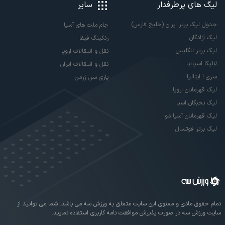
لیگ های پرطرفدار
سایر
جدول لیگ برتر ایران (خلیج فارس)
جام ملت های آسیا
لیگ آزادگان
رنکینگ فیفا
لیگ برتر انگلیس
نقل و انتقالات اروپا
لالیگا اسپانیا
نقل و انتقالات ایران
سری آ ایتالیا
پاری سن ژرمن
لیگ قهرمانان اروپا
لیگ نخبگان آسیا
لیگ قهرمانان آسیا دو
لیگ برتر فوتسال
تمام حقوق مادی و معنوی این سایت متعلق به ورزش سه می باشد. شما می توانید از
سایت ورزش سه در صورت پذیرش موافقت نامه کاربری استفاده نمایید.