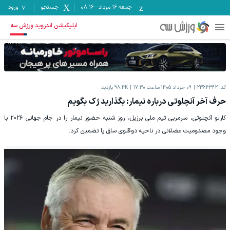
جمعه ۱۶ مرداد
-
08:16
جستجو
ورود
اپلیکیشن اندروید ورزش سه
کد:
2364342
09 خرداد 1405 ساعت 17:30
98.4K
بازدید
حرف آخر آنچلوتی درباره نیمار: بگذارید رُک بگویم
کارلو آنچلوتی، سرمربی تیم ملی برزیل، روز شنبه حضور نیمار را در جام جهانی ۲۰۲۶ با
وجود مصدومیت عضلانی در ناحیه دوقلوی ساق پا تضمین کرد.