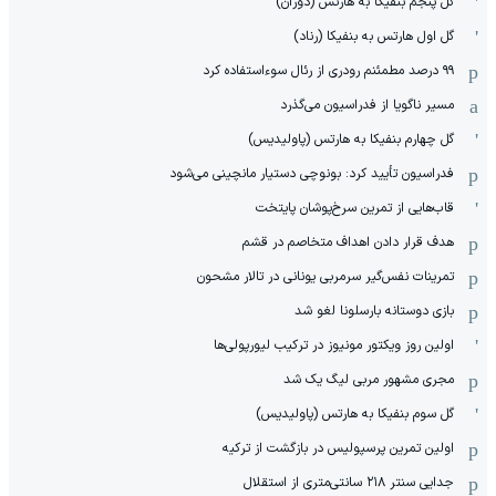
گل پنجم بنفیکا به هارتس (دوران)
گل اول هارتس به بنفیکا (رناد)
۹۹ درصد مطمئنم رودری از رئال سوءاستفاده کرد
مسیر ناگویا از فدراسیون می‌گذرد
گل چهارم بنفیکا به هارتس (پاولیدیس)
فدراسیون تأیید کرد: بونوچی دستیار مانچینی می‌شود
قاب‌هایی از تمرین سرخ‌پوشان پایتخت
هدف قرار دادن اهداف متخاصم در قشم
‏تمرینات نفس‌گیر سرمربی یونانی در تالار مشحون
بازی دوستانه بارسلونا لغو شد
اولین روز ویکتور مونیوز در ترکیب لیورپولی‌ها
مجری مشهور مربی لیگ یک شد
گل سوم بنفیکا به هارتس (پاولیدیس)
اولین تمرین پرسپولیس در بازگشت از ترکیه
جدایی سنتر ۲۱۸ سانتی‌متری از استقلال