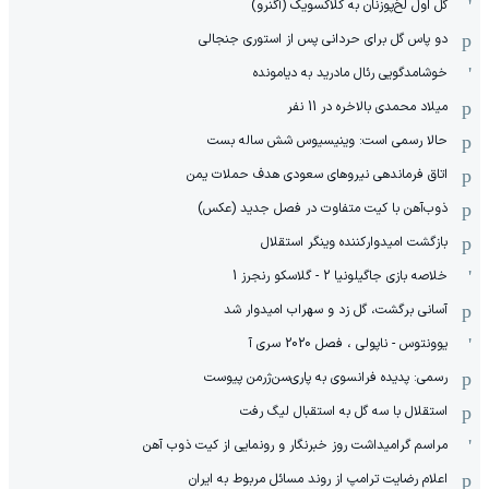
گل اول لخ‌پوزنان به کلاکسویک (آگنرو)
دو پاس گل برای حردانی پس از استوری جنجالی
خوشامدگویی رئال مادرید به دیامونده
میلاد محمدی بالاخره در 11 نفر
حالا رسمی است: وینیسیوس شش ساله بست
اتاق فرماندهی نیروهای سعودی هدف حملات یمن
ذوب‌آهن با کیت متفاوت در فصل جدید (عکس)
بازگشت امیدوارکننده وینگر استقلال
خلاصه بازی جاگیلونیا 2 - گلاسکو رنجرز 1
آسانی برگشت، گل زد و سهراب امیدوار شد
یوونتوس - ناپولی ، فصل 2020 سری آ
رسمی: پدیده فرانسوی به پاری‌سن‌ژرمن پیوست
استقلال با سه گل به استقبال لیگ رفت
مراسم گرامیداشت روز خبرنگار و رونمایی از کیت ذوب آهن
اعلام رضایت ترامپ از روند مسائل مربوط به ایران