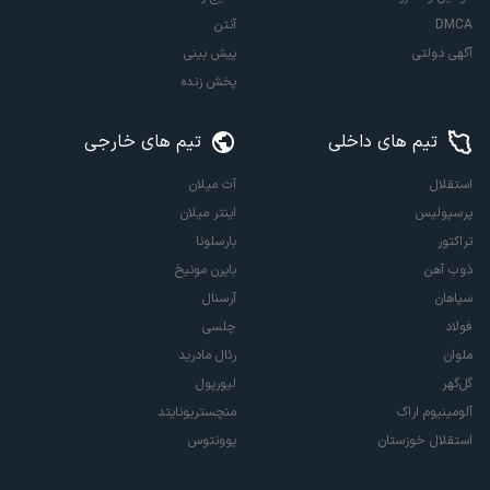
DMCA
آنتن
آگهی دولتی
پیش بینی
پخش زنده
تیم های داخلی
تیم های خارجی
استقلال
آث میلان
پرسپولیس
اینتر میلان
تراکتور
بارسلونا
ذوب آهن
بایرن مونیخ
سپاهان
آرسنال
فولاد
چلسی
ملوان
رئال مادرید
گل‌گهر
لیورپول
آلومینیوم اراک
منچستریونایتد
استقلال خوزستان
یوونتوس