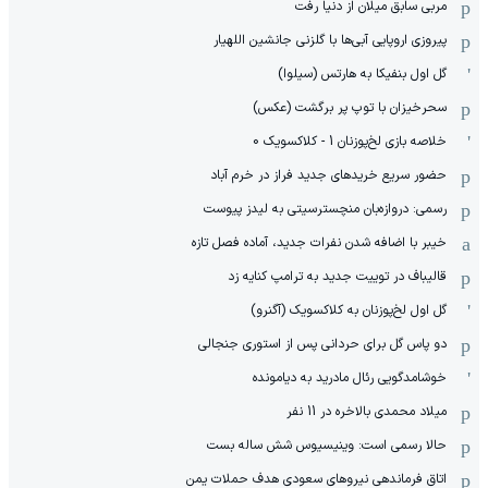
مربی سابق میلان از دنیا رفت
پیروزی اروپایی آبی‌ها با گلزنی جانشین اللهیار
گل اول بنفیکا به هارتس (سیلوا)
سحرخیزان با توپ پر برگشت (عکس)
خلاصه بازی لخ‌پوزنان 1 - کلاکسویک 0
حضور سریع خریدهای جدید فراز در خرم آباد
رسمی: دروازه‌بان منچسترسیتی به لیدز پیوست
خیبر با اضافه شدن نفرات جدید، آماده فصل تازه
قالیباف در توییت جدید به ترامپ کنایه زد
گل اول لخ‌پوزنان به کلاکسویک (آگنرو)
دو پاس گل برای حردانی پس از استوری جنجالی
خوشامدگویی رئال مادرید به دیامونده
میلاد محمدی بالاخره در 11 نفر
حالا رسمی است: وینیسیوس شش ساله بست
اتاق فرماندهی نیروهای سعودی هدف حملات یمن