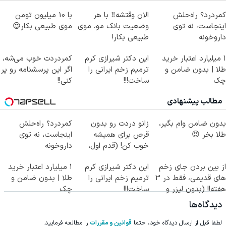
کمردرد؟ راه‌حلش
الان وقتشه‼️ با هر
با 10 میلیون تومن
اینجاست، نه توی
وضعیت بانک مو، موی
موی طبیعی بکار😍
داروخونه
طبیعی بکار!
۱ میلیارد اعتبار خرید
این دکتر شیرازی کرم
کمردردت خوب می‌شه،
طلا | بدون ضامن و
ترمیم زخم ایرانی را
اگر این پرسشنامه رو پر
چک
ساخت!!!
کنی!!
مطالب پیشنهادی
بدون ضامن وام بگیر،
زانو دردت رو بدون
کمردرد؟ راه‌حلش
طلا بخر 😍
قرص برای همیشه
اینجاست، نه توی
خوب کن! (قدم اول،
داروخونه
پرسش‌نامه)
از بین بردن جای زخم
این دکتر شیرازی کرم
۱ میلیارد اعتبار خرید
های قدیمی، فقط در 3
ترمیم زخم ایرانی را
طلا | بدون ضامن و
هفته!! (بدون لیزر و
ساخت!!!
چک
جراحی)
دیدگاه‌ها
لطفا قبل از ارسال دیدگاه خود، حتما
قوانین و مقررات
را مطالعه فرمایید.