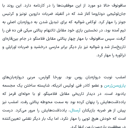
سافونوف حالا دو مورد از این موفقیت‌ها را در کارنامه دارد. این روند با
جان‌لوئیجی دوناروما آغاز شد که در آنفیلد ضربات داروین نونیز و کرتیس
جونز را مهار کرد. لوکاس شوالیه که برای تبدیل شدن به دروازه‌بان اصلی به
تیم آمده بود، در نخستین بازی خود مقابل تاتنهام پنالتی میکی فن ده فن را
گرفت. سپس سافونوف با مهار چهار پنالتی مقابل فلامنگو در جام بین‌قاره‌ای
تاریخ‌ساز شد و شوالیه نیز بار دیگر برابر مارسی درخشید و ضربات اورایلی و
ترائوره را مهار کرد.
امشب نوبت دروازه‌بان روس بود. بورخا آلوارس، مربی دروازه‌بان‌های
پاری‌سن‌ژرمن
و عضو کادر فنی لوئیس انریکه، شایسته ساختن یک مجسمه
یادبود است. در دیدار تاریخی مقابل فلامینگو، او با حوله‌ای قرمز که
یادداشت‌هایش را پنهان کرده بود به سمت محوطه پنالتی رفت. امشب نیز
پیش از هر ضربه بازیکنان
آرسنال
، یادداشت‌هایش را مرور می‌کرد. درست
است که خودش هیچ توپی را مهار نکرد، اما یک بار دیگر نقشی تعیین‌کننده
در موفقیت پاری‌سن‌ژرمن ایفا کرد.