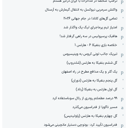
ترامپ: شخصاً در مذاکرات با ایران درگیر هستم
واکنش سرمربی نیوکسل به انتقال گیمارش به آرسنال
تمامی گل‌های کانادا در جام جهانی 2026
امتیاز تیم پرماجرای لیگ یک واگذار شد
هافبک پرسپولیس در سه راهی گرفتار شد!
خلاصه بازی بنفیکا 6 - هارتس 1
تبریک جالب تونی کروس به وینیسیوس
گل ششم بنفیکا به هارتس (شلدروپ)
یک گلر و یک مدافع مطرح در راه اصفهان
گل پنجم بنفیکا به هارتس (دوران)
گل اول هارتس به بنفیکا (رناد)
۹۹ درصد مطمئنم رودری از رئال سوءاستفاده کرد
مسیر ناگویا از فدراسیون می‌گذرد
گل چهارم بنفیکا به هارتس (پاولیدیس)
فدراسیون تأیید کرد: بونوچی دستیار مانچینی می‌شود