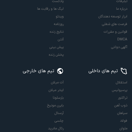
تبلیغات
پادکست
درباره ما
لیگ ها و رقابت ها
ابزار توسعه دهندگان
ویدئو
فرصت های شغلی
روزنامه
قوانین و مقررات
نتایج زنده
DMCA
آنتن
آگهی دولتی
پیش بینی
پخش زنده
تیم های داخلی
تیم های خارجی
استقلال
آث میلان
پرسپولیس
اینتر میلان
تراکتور
بارسلونا
ذوب آهن
بایرن مونیخ
سپاهان
آرسنال
فولاد
چلسی
ملوان
رئال مادرید