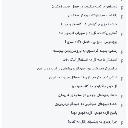
ذوب‌آهن با کیت متفاوت در فصل جدید (عکس)
بازگشت امیدوارکننده وینگر استقلال
خلاصه بازی جاگیلونیا 2 - گلاسکو رنجرز 1
آسانی برگشت، گل زد و سهراب امیدوار شد
یوونتوس - ناپولی ، فصل 2020 سری آ
رسمی: پدیده فرانسوی به پاری‌سن‌ژرمن پیوست
استقلال با سه گل به استقبال لیگ رفت
مراسم گرامیداشت روز خبرنگار و رونمایی از کیت ذوب آهن
اعلام رضایت ترامپ از روند مسائل مربوط به ایران
گل دوم جاگیلونیا به گلاسکورنجرز
حفظ رکوردهای جهانی دو ستاره وزنه برداری
حمله نیروهای اسرائیلی به خبرنگار پرس‌تی‌وی
پاسخ گل‌به‌خودی، گل‌به‌خودی بود!
چرا رودری به پیشنهاد رئال نه گفت؟