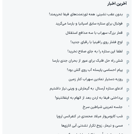
آخرین اخبار
بدون عقب نشینی: همه تورنمنت‌های فیفا تحریمند!
فوتبال برای ستاره سابق اسپانیا و بارسا می‌گرید
قمار بزرگ سهراب با سه مدافع استقلال
اوج فشار روی رافینیا با رقبای جدید!
لطفا این ستاره را به جای صلاح نخرید!
شش راه حل فلیک برای عبور از بحران جدی بارسا
پیام احساسی یایسله آب روی آتش بود!
روزبه دستیار نمادین سهراب کنار زمین
ادعای ستاره آرسنال: به گیمارش و وینی نیاز داشتیم
پرداختی فیفا به اردن بعد از اتهام به اینفانتینو!
جلسه تمرینی شیاطین سرخ
شب کابوس‌وار میلاد محمدی در کنفرانس اروپا
مسی و نیمار، زوج تکرار نشدنی آبی اناری‌ها