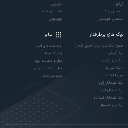
گل‌گهر
لیورپول
آلومینیوم اراک
منچستریونایتد
استقلال خوزستان
یوونتوس
لیگ های پرطرفدار
سایر
جدول لیگ برتر ایران (خلیج فارس)
جام ملت های آسیا
لیگ آزادگان
رنکینگ فیفا
لیگ برتر انگلیس
نقل و انتقالات اروپا
لالیگا اسپانیا
نقل و انتقالات ایران
سری آ ایتالیا
پاری سن ژرمن
لیگ قهرمانان اروپا
لیگ نخبگان آسیا
لیگ قهرمانان آسیا دو
لیگ برتر فوتسال