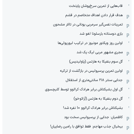
قاب‌هایی از تمرین سرخ‌پوشان پایتخت
هدف قرار دادن اهداف متخاصم در قشم
‏تمرینات نفس‌گیر سرمربی یونانی در تالار مشحون
بازی دوستانه بارسلونا لغو شد
اولین روز ویکتور مونیوز در ترکیب لیورپولی‌ها
مجری مشهور مربی لیگ یک شد
گل سوم بنفیکا به هارتس (پاولیدیس)
اولین تمرین پرسپولیس در بازگشت از ترکیه
جدایی سنتر ۲۱۸ سانتی‌متری از استقلال
گل اول بشیکتاش برابر هرادک کرالوو توسط کلیچسوی
گل دوم بنفیکا به هارتس (آرائوخو)
بشیکتاش برابر هرادک کرالوو 10 نفره شد!
کاظمیان: جدایی از پرسپولیس سخت بود
بیخیال جذب مهاجم: فقط توافق با رامین رضاییان!