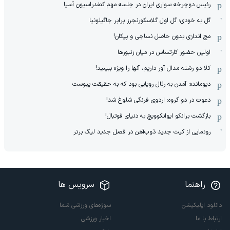
رئیس دوچرخه سواری ایران در جلسه مهم کنفدراسیون آسیا
گل به خودی؛ گل اول گلاسکورنجرز برابر جاگیلونیا
مچ اندازی بدون حاصل نساجی و پیکان!
اولین حضور کارتساس در میان زنبورها
کلا دو‌ رشته مدال آور داریم، آنها را ویژه ببینید!
دیومانده: آمدن به رئال رویایی بود که به حقیقت پیوست
دعوت در دو گروه: اردوی فرنگی شلوغ شد!
بازگشت برانکو ایوانکوویچ به دنیای فوتبال!
رونمایی از کیت جدید ذوب‌آهن در فصل جدید لیگ برتر
راهنما
سرویس ها
دانلود اپلیکیشن
سوژه‌های ورزشی شما
ارتباط با ما
اخبار ورزشی