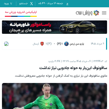
جمعه ۱۶ مرداد
-
05:49
جستجو
ورود
اپلیکیشن اندروید ورزش سه
9 خرداد 1405
پاری سن ژرمن
1 (4)
-
1 (3)
آرسنال
کد:
2364403
09 خرداد 1405 ساعت 23:27
21.4K
بازدید
سافونوف این‌بار به حوله جادویی نیاز نداشت
ماتوی سافونوف این بار نیازی به کمک گرفتن از حوله جادویی معروفش نداشت.