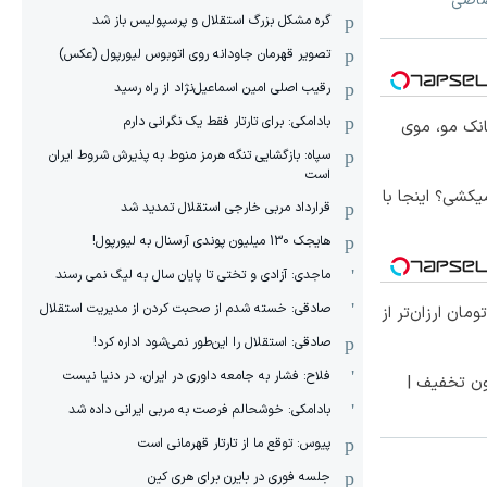
تصاصی
گره مشکل بزرگ استقلال و پرسپولیس باز شد
تصویر قهرمان جاودانه روی اتوبوس لیورپول (عکس)
رقیب اصلی امین اسماعیل‌نژاد از راه رسید
بادامکی: برای تارتار فقط یک نگرانی دارم
انک مو، موی
سپاه: بازگشایی تنگه هرمز منوط به پذیرش شروط ایران
است
کشی؟ اینجا با
قرارداد مربی خارجی استقلال تمدید شد
هایجک 130 میلیون پوندی آرسنال به لیورپول!
ماجدی: آزادی و تختی تا پایان سال به لیگ نمی رسند
صادقی: خسته شدم از صحبت کردن از مدیریت استقلال
ا ۱ میلیون تومان ارزان‌تر از
صادقی: استقلال را این‌طور نمی‌شود اداره کرد!
فلاح: فشار به جامعه داوری در ایران، در دنیا نیست
ون تخفیف |
بادامکی: خوشحالم فرصت به مربی ایرانی داده شد
پیوس: توقع ما از تارتار قهرمانی است
جلسه فوری در بایرن برای هری کین