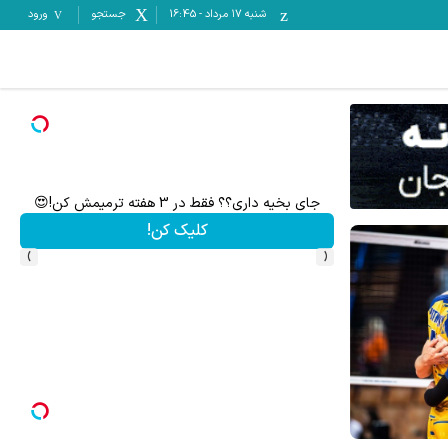
شنبه ۱۷ مرداد
-
16:45
جستجو
ورود
جای بخیه داری؟؟ فقط در 3 هفته ترمیمش کن!😍
ترم
کلیک کن!
›
‹