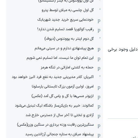
گل اول یوونتوس به اینتر (کنسیسائو)
گل اول چلسی به میلان توسط پدرو
خودنمایی سریع خرید جدید شهربابک
رقیب کوکوریا قصد تسلیم شدن ندارد!
گل دوم اینتر به یوونتوس (دیوف)
هیچ پیشنهادی ندارم و در سیتی می‌مانم
 دلیل وجود برخی
این تمام توان ما نیست، اما تسلیم نمی شویم
حمله به کشتی اماراتی در تنگه هرمز
اکبریان: کادر مدیریتی جدید به نفع فرد البرز خواهد بود
امروز، اولین آزمون بزرگ تابستانی بارسلونا
لژیونر مسی‌ها با گل و پاس گل آمد (عکس)
کمالوند: خیبر به بازیکن‌ساز باشگاه لیگ تبدیل می‌شود
آزادی و تختی تا آخر سال از دسترس خارج شد
سنگین‌ترین رقابت وزنه برداری در سنگین وزن(عکس)
پیشنهاد میلان به ستاره جنجالی آرژانتین رسید