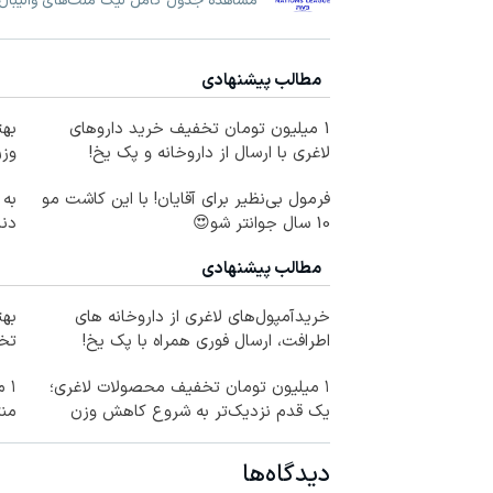
مشاهده جدول کامل لیگ ملت‌های والیبال و
مطالب پیشنهادی
1 میلیون تومان تخفیف خرید داروهای
بهت
لاغری با ارسال از داروخانه و پک یخ!
وزن
فرمول بی‌نظیر برای آقایان! با این کاشت مو
به 
10 سال جوانتر شو😍
دندان
مطالب پیشنهادی
خریدآمپول‌های لاغری از داروخانه های
اطرافت، ارسال فوری همراه با پک یخ!
تخف
۱ میلیون تومان تخفیف محصولات لاغری؛
۱ 
یک قدم نزدیک‌تر به شروع کاهش وزن
منت
دیدگاه‌ها