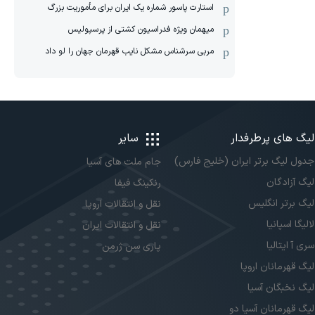
استارت پاسور شماره یک ایران برای مأموریت بزرگ
میهمان ویژه فدراسیون کشتی از پرسپولیس
مربی سرشناس مشکل نایب قهرمان جهان را لو داد
لیگ های پرطرفدار
سایر
جدول لیگ برتر ایران (خلیج فارس)
جام ملت های آسیا
لیگ آزادگان
رنکینگ فیفا
لیگ برتر انگلیس
نقل و انتقالات اروپا
لالیگا اسپانیا
نقل و انتقالات ایران
سری آ ایتالیا
پاری سن ژرمن
لیگ قهرمانان اروپا
لیگ نخبگان آسیا
لیگ قهرمانان آسیا دو