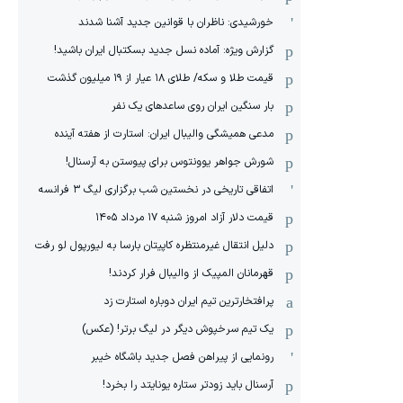
خورشیدی: ناظران با قوانین جدید آشنا شدند
گزارش ویژه‌: آماده نسل جدید بسکتبال ایران باشید!
قیمت طلا و سکه/ طلای ۱۸ عیار از ۱۹ میلیون گذشت
بار سنگین ایران روی ساعدهای یک نفر
مدعی همیشگی والیبال ایران: استارت از هفته آینده
شورش جواهر یوونتوس برای پیوستن به آرسنال!
اتفاقی تاریخی در نخستین شب برگزاری لیگ ۳ فرانسه
قیمت دلار آزاد امروز شنبه ۱۷ مرداد ۱۴۰۵
دلیل انتقال غیرمنتظره کاپیتان بارسا به لیورپول لو رفت
قهرمانان المپیک از والیبال فرار کردند!
پرافتخارترین تیم ایران دوباره استارت زد
یک تیم سرخپوش دیگر در لیگ برتر! (عکس)
رونمایی از پیراهن فصل جدید باشگاه خیبر
آرسنال باید زودتر ستاره یونایتد را بخرد!