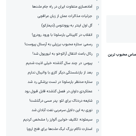
آماده‌سازی متفاوت ایران در راه جام ملت‌ها
جزئیات مذاکرات عمان از زبان عراقچی
گل اول اینتر به یوونتوس (دیمارکو)
انقلاب در کاپیتانی بارسلونا با ورود رودری!
رسمی: ستاره محبوب برزیلی به آرسنال پیوست!
رئال باعث انتقال آرائوخو به لیورپول شد!
پیوس: در چند سال گذشته خیلی اذیت شدیم
بعد از بازنشستگی دیگر کاری با والیبال ندارم
ستاره مدنظر بارسلونا در تست پزشکی رد شد
عملکردی داوان در فصل گذشته قابل قبول بود
شایعه دردناک برای لئو: پدر مسی درگذشت!
نوری به این دلایل سرمربی نفت آبادان شد
سیمئونه: تکلیف خولین آلوارز را مشخص کردیم
استارت ناکام بزرگ لیگ ملت‌ها برای فتح اروپا