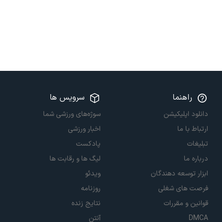
راهنما
سرویس ها
دانلود اپلیکیشن
سوژه‌های ورزشی شما
ارتباط با ما
اخبار ورزشی
تبلیغات
پادکست
درباره ما
لیگ ها و رقابت ها
ابزار توسعه دهندگان
ویدئو
فرصت های شغلی
روزنامه
قوانین و مقررات
نتایج زنده
DMCA
آنتن