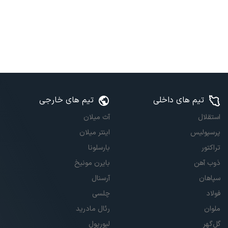
تیم های داخلی
تیم های خارجی
استقلال
آث میلان
پرسپولیس
اینتر میلان
تراکتور
بارسلونا
ذوب آهن
بایرن مونیخ
سپاهان
آرسنال
فولاد
چلسی
ملوان
رئال مادرید
گل‌گهر
لیورپول