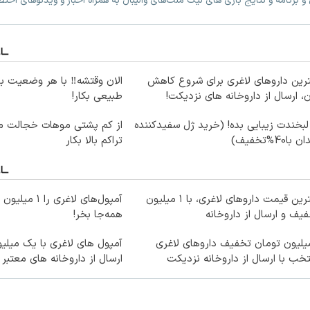
 برنامه و نتایج بازی های لیگ ملت‌های والیبال به همراه اخبار و ویدئوهای اخ
رین داروهای لاغری برای شروع کاهش
الان وقتشه‼️ با هر وضعیت ب
، ارسال از داروخانه های نزدیکت!
طبیعی بکار!
لبخندت زیبایی بده! (خرید ژل سفیدکننده
از کم پشتی موهات خجالت می
 با40%تخفیف)
تراکم بالا بکار
بهترین قیمت داروهای لاغری، با ۱ میلیون
آمپول‌های لاغری ر
یف و ارسال از داروخانه‌
همه‌جا بخر!
میلیون تومان تخفیف داروهای لاغری
آمپول های لاغری با یک میلی
خب با ارسال از داروخانه نزدیکت
ارسال از داروخانه های معتبر