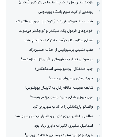
بازدید مدیرعامل از کمپ اختصاصی تراکتور (عکس)
رونمایی از کیت سوم باشگاه یوونتوس
قیمت بند فروش قرارداد آرائوخو و لیورپول فاش شد
خودروهای فرمول یک، سبک‌تر و کوچک‌تر می‌شوند
صدای ستاره اینتر درآمد: به ترکیه نخواهم رفت
عقب نشینی پرسپولیس از جذب حسین‌نژاد
در سودای تکرار یک قهرمانی: اگر پیاتزا اجازه دهد!
چپ استقلال، پرسپولیسی است(عکس)
خرید بعدی پرسپولیس بست!
شایعه عجیب: علاقه رئال به کاپیتان یوونتوس!
غول نروژی فدای خرید ولاهوویچ می‌شود؟!
ولاسکو بازیکنانش را با کتاب سورپرایز کرد
صالحی: قوانین برای داوران و ناظران یکسان سازی شد
اسماعیل صفیری: تغیرات داوری زیاد بود
خرید جنجالی: ستاره بارسا این هفته در پاریس!