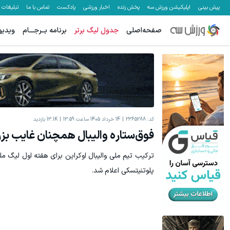
پیش بینی
اپلیکیشن ورزش سه
پخش زنده
اخبار ورزشی
پادکست
تماس با ما
تبلیغات
صفحه‌اصلی
جدول لیگ برتر
برنامه بــرجـــام
ویدیو
کد:
2365288
14 خرداد 1405 ساعت 13:59
13.1K
بازدید
فوق‌ستاره والیبال همچنان غایب بز
پلوتنیتسکی اعلام شد.