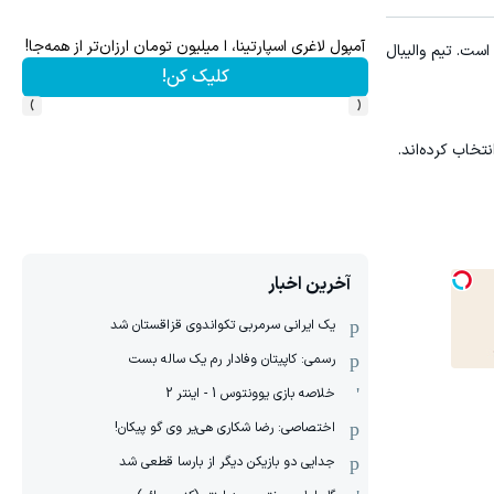
آمپول لاغری اسپارتینا، ا میلیون تومان ارزان‌تر از همه‌جا!
جای 
ست. تیم والیبال
کلیک کن!
›
‹
تخاب کرده‌اند.
آخرین اخبار
یک ایرانی سرمربی تکواندوی قزاقستان شد
رسمی: کاپیتان وفادار رم یک ساله بست
خلاصه بازی یوونتوس 1 - اینتر 2
اختصاصی: رضا شکاری هی‌یر وی‌ گو پیکان!
جدایی دو بازیکن دیگر از بارسا قطعی شد