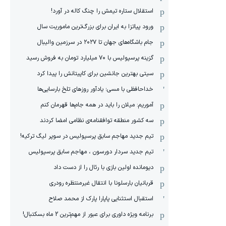
استقلال ستاره تیمش را چنگ کاله در آورد!
ورود پیاتزا به ایران برای بزرگ‌ترین ماموریت سال
جام باشگاه‌های جهان تا ۲۰۲۷ در سرزمین والیبال
گزینه پرسپولیس با ۷۰ میلیارد تومان به فروش رسید
سیتی بهترین جانشین برای کاپیتانش را پیدا کرد
خداحافظی با مسی؛ یادآور روزهای تلخ بارسایی‌ها
آموریم: میلان را باید در همه جام‌ها قهرمان کنم
سه کشور منطقه توافقنامه‌ی نظامی امضا کردند
تیم جدید مهاجم سابق پرسپولیس در سوپر لیگ ترکیه!
تیم جدید سردار دورسون ، مهاجم سابق پرسپولیس
دیومانده اولین بازی با رئال را از دست داد
قربانیان بارسلونا با انتقال غیرمنتظره رودری
استقبال استثنایی پاپارا پارک از محمد صلاح
برنامه ویژه داوری برای عبور از مهم‌ترین 2 ماه بسکتبال!