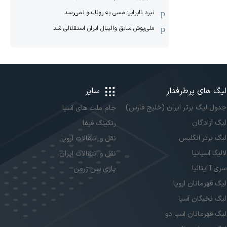
نبرد نابرابر: مسی به رونالدو نمی‌رسد
ملی‌پوش سابق والیبال ایران استقلالی شد
لیگ های پرطرفدار
سایر
جدول لیگ برتر ایران (خلیج فارس)
جام ملت های آسیا
لیگ آزادگان
رنکینگ فیفا
لیگ برتر انگلیس
نقل و انتقالات اروپا
لالیگا اسپانیا
نقل و انتقالات ایران
سری آ ایتالیا
پاری سن ژرمن
لیگ قهرمانان اروپا
لیگ نخبگان آسیا
لیگ قهرمانان آسیا دو