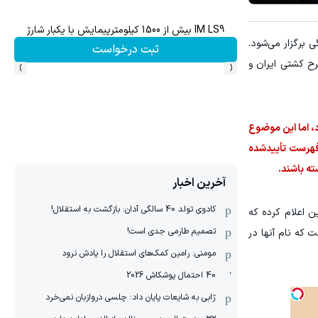
IM LS9 بیش از 1500 کیلومترپیمایش با یکبار شارژ
ن
های ۲۵ و ۲۶ خرداد مسابقات کشتی فرنگی برگزار می‌شود.
ثبت درخواست
›
‹
ه‌های مطرح کشتی ایران و
، اما این موضوع
 فهرست تأییدشده
ه باشند.
آخرین اخبار
کادوی تولد 40 سالگی آدان: بازگشت به استقلال!
ن اعلام کرده که
تصمیم طارمی جدی است!
 که نام آنها در
مومنی: رامین کمک‌های استقلال را یادش نرود
40 احتمال پوشکاش 2026
ژابی به شایعات پایان داد: چلسی دروازبان نمی‌خرد