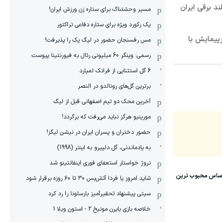
مسیر وحشتناک برای ستاره زن ورزش ایران!
یک رکورد ویژه برای ستاره دفاعی تراکتور
150 کیلومترپیمایش با
مس رفسنجان حضور در لیگ یک را پذیرفت!
رسمی: وینگر 60 میلیونی رئال به فیورنتینا پیوست
6 گل استثنایی از فرانک لمپارد
برترین گل‌های رونالدو در النصر
آخرین محک دو تیم اصفهانی قبل از لیگ
مورینیو هرگز نباید می‌رفت که برگردد!
حضور دختران و پسران ایران در نیشن لیگز!
به یادماندنی، گل دلپیرو به اینتر (1998)
نروژ خواستار استعفای فوری اینفانتینو شد
شاید امروز یا فردا آتش‌بس ۳۰ تا ۶۰ روزه برقرار شود
سیتی پیشنهاد تحقیرآمیز بارسلونا را رد کرد
خلاصه بازی بایرن مونیخ 2 - استون ویلا 1