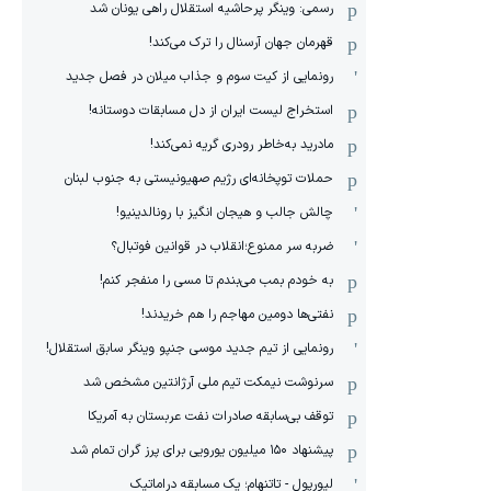
رسمی: وینگر پرحاشیه استقلال راهی یونان شد
قهرمان جهان آرسنال را ترک می‌کند!
رونمایی از کیت سوم و جذاب میلان در فصل جدید
استخراج لیست ایران از دل مسابقات دوستانه!
مادرید به‌خاطر رودری گریه نمی‌کند!
حملات توپخانه‌ای رژیم صهیونیستی به جنوب لبنان
چالش جالب و هیجان انگیز با رونالدینیو!
ضربه سر ممنوع؛انقلاب در قوانین فوتبال؟
به خودم بمب می‌بندم تا مسی را منفجر کنم!
نفتی‌ها دومین مهاجم را هم خریدند!
رونمایی از تیم جدید موسی جنپو وینگر سابق استقلال!
سرنوشت نیمکت تیم ملی آرژانتین مشخص شد
توقف بی‌سابقه صادرات نفت عربستان به آمریکا
پیشنهاد ۱۵۰ میلیون یورویی برای پرز گران تمام شد
لیورپول - تاتنهام؛ یک مسابقه دراماتیک