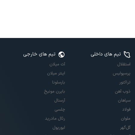
تیم های داخلی
تیم های خارجی
استقلال
آث میلان
پرسپولیس
اینتر میلان
تراکتور
بارسلونا
ذوب آهن
بایرن مونیخ
سپاهان
آرسنال
فولاد
چلسی
ملوان
رئال مادرید
گل‌گهر
لیورپول