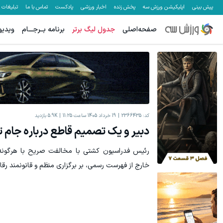
پیش بینی
اپلیکیشن ورزش سه
پخش زنده
اخبار ورزشی
پادکست
تماس با ما
تبلیغات
صفحه‌اصلی
جدول لیگ برتر
برنامه بــرجـــام
ویدیو
کد:
2366435
19 خرداد 1405 ساعت 11:25
5.9K
بازدید
دبیر و یک تصمیم قاطع درباره جام 
رئیس فدراسیون کشتی با مخالفت صریح با هرگونه 
خارج از فهرست رسمی، بر برگزاری منظم و قانونمند رق