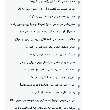
به مهاجمی که 20 گل بزند نیاز نداریم!
ضربه استثنائی گومس؛ گل اول استون ویلا به بایرن
معمای سمت چپ بارسلونا پیچیده‌تر شد
مدیرعامل ذوب‌آهن: هنوز نمی‌دانم چرا پورموسوی رفت!
سوپرگل لوئیز دیاز؛ گل دوم بایرن به استون ویلا
ملاقات اسطوره های استقلال و پرسپولیس در عراق!
پیاتزا نیامده یک بازیکن تیم ملی را خط زد!
در رئال مادرید ما را احمق فرض کرده‌اند
سیو های درخشان خردسال ترین دروازبان جهان!
انتقال ستاره پی‌اس‌جی به لیورپول قطعی شد؟
کاپیتان تیم ملی در استقلال ماندنی شد
این 10 نفر به عروسی رونالدو دعوت نمی‌شوند!
رسمی: گلر منچستریونایتد لالیگایی شد
گل اول بایرن مونیخ به استون ویلا توسط کیم مین جائه
رودری، به زودی متوجه می‌شوی چه اشتباهی کردی!