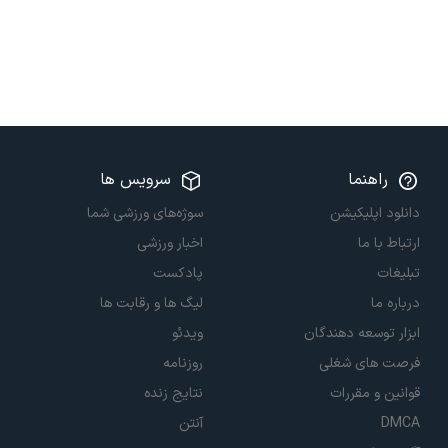
راهنما
سرویس ها
دانلود اپلیکیشن
سوژه‌های ورزشی شما
ارتباط با ما
اخبار ورزشی
تبلیغات
پادکست
درباره ما
لیگ ها و رقابت ها
ابزار توسعه دهندگان
ویدئو
فرصت های شغلی
روزنامه
قوانین و مقررات
نتایج زنده
DMCA
آنتن