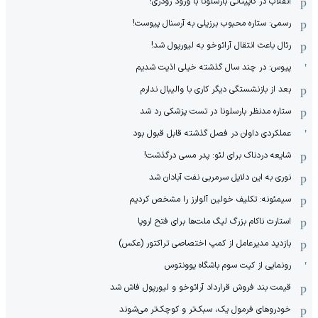
انقلاب در کاپیتانی بارسلونا با ورود رودری!
رسمی: ستاره محبوب برزیلی به آرسنال پیوست!
رئال باعث انتقال آرائوخو به لیورپول شد!
پیوس: در چند سال گذشته خیلی اذیت شدیم
بعد از بازنشستگی دیگر کاری با والیبال ندارم
ستاره مدنظر بارسلونا در تست پزشکی رد شد
عملکردی داوان در فصل گذشته قابل قبول بود
شایعه دردناک برای لئو: پدر مسی درگذشت!
نوری به این دلایل سرمربی نفت آبادان شد
سیمئونه: تکلیف خولین آلوارز را مشخص کردیم
استارت ناکام بزرگ لیگ ملت‌ها برای فتح اروپا
بازدید مدیرعامل از کمپ اختصاصی تراکتور (عکس)
رونمایی از کیت سوم باشگاه یوونتوس
قیمت بند فروش قرارداد آرائوخو و لیورپول فاش شد
خودروهای فرمول یک، سبک‌تر و کوچک‌تر می‌شوند