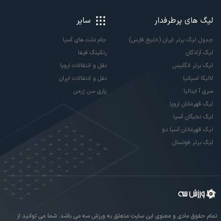
لیگ های پرطرفدار
سایر
جدول لیگ برتر ایران (خلیج فارس)
جام ملت های آسیا
لیگ آزادگان
رنکینگ فیفا
لیگ برتر انگلیس
نقل و انتقالات اروپا
لالیگا اسپانیا
نقل و انتقالات ایران
سری آ ایتالیا
پاری سن ژرمن
لیگ قهرمانان اروپا
لیگ نخبگان آسیا
لیگ قهرمانان آسیا دو
لیگ برتر فوتسال
تمام حقوق مادی و معنوی این سایت متعلق به ورزش سه می باشد. شما می توانید از