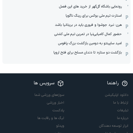
رونمایی باشگاه گل‌گهر از خرید های این فصل
استارت تیم ملی بوکس برای رینگ ناگویا
هرن: نبرد جوشوا و فیوری باید در بریتانیا باشد
حضور کمال کامیابی‌نیا در تمرین تیم ملی کشتی
امید ساپینتو به دومین بازگشت بزرگ پافوس
بازگشت دو ستاره: تا دندان مسلح برای فتح اروپا
راهنما
سرویس ها
دانلود اپلیکیشن
سوژه‌های ورزشی شما
ارتباط با ما
اخبار ورزشی
تبلیغات
پادکست
درباره ما
لیگ ها و رقابت ها
ابزار توسعه دهندگان
ویدئو