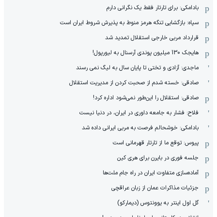
بادامکی: برای تارتار فقط یک نگرانی دارم
سپاه: بازگشایی تنگه هرمز منوط به پذیرش شروط ایران است
قرارداد مربی خارجی استقلال تمدید شد
هایجک 130 میلیون پوندی آرسنال به لیورپول!
ماجدی: آزادی و تختی تا پایان سال به لیگ نمی رسند
صادقی: خسته شدم از صحبت کردن از مدیریت استقلال
صادقی: استقلال را این‌طور نمی‌شود اداره کرد!
فلاح: فشار به جامعه داوری در ایران، در دنیا نیست
بادامکی: خوشحالم فرصت به مربی ایرانی داده شد
پیوس: توقع ما از تارتار قهرمانی است
جلسه فوری در بایرن برای هری کین
آماده‌سازی متفاوت ایران در راه جام ملت‌ها
جزئیات مذاکرات عمان از زبان عراقچی
گل اول اینتر به یوونتوس (دیمارکو)