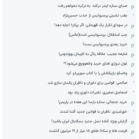
صدای ستاره اینتر درآمد: به ترکیه نخواهم رفت
عقب نشینی پرسپولیس از جذب حسین‌نژاد
در سودای تکرار یک قهرمانی: اگر پیاتزا اجازه دهد!
چپ استقلال، پرسپولیسی است(عکس)
خرید بعدی پرسپولیس بست!
شایعه عجیب: علاقه رئال به کاپیتان یوونتوس!
غول نروژی فدای خرید ولاهوویچ می‌شود؟!
ولاسکو بازیکنانش را با کتاب سورپرایز کرد
صالحی: قوانین برای داوران و ناظران یکسان سازی شد
اسماعیل صفیری: تغیرات داوری زیاد بود
خرید جنجالی: ستاره بارسا این هفته در پاریس!
خورشیدی: ناظران با قوانین جدید آشنا شدند
گزارش ویژه‌: آماده نسل جدید بسکتبال ایران باشید!
قیمت طلا و سکه/ طلای ۱۸ عیار از ۱۹ میلیون گذشت