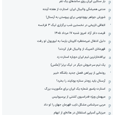
بار سنگین ایران روی ساعدهای یک نفر
مدعی همیشگی والیبال ایران: استارت از هفته آینده
شورش جواهر یوونتوس برای پیوستن به آرسنال!
اتفاقی تاریخی در نخستین شب برگزاری لیگ ۳ فرانسه
قیمت دلار آزاد امروز شنبه ۱۷ مرداد ۱۴۰۵
دلیل انتقال غیرمنتظره کاپیتان بارسا به لیورپول لو رفت
قهرمانان المپیک از والیبال فرار کردند!
پرافتخارترین تیم ایران دوباره استارت زد
یک تیم سرخپوش دیگر در لیگ برتر! (عکس)
رونمایی از پیراهن فصل جدید باشگاه خیبر
آرسنال باید زودتر ستاره یونایتد را بخرد!
استارت پاسور شماره یک ایران برای مأموریت بزرگ
میهمان ویژه فدراسیون کشتی از پرسپولیس
مربی سرشناس مشکل نایب قهرمان جهان را لو داد
میزبانی آسیایی استقلال در هاله‌ای از ابهام