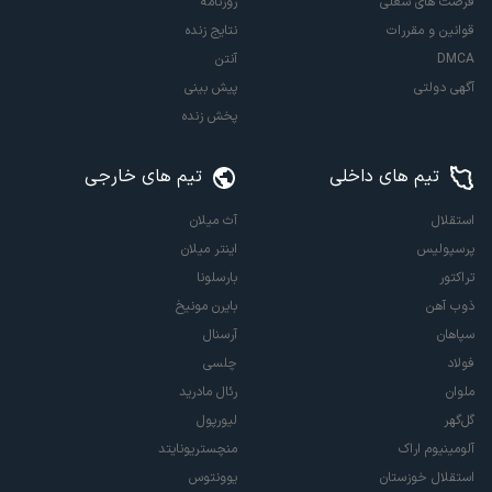
فرصت های شغلی
روزنامه
قوانین و مقررات
نتایج زنده
DMCA
آنتن
آگهی دولتی
پیش بینی
پخش زنده
تیم های داخلی
تیم های خارجی
استقلال
آث میلان
پرسپولیس
اینتر میلان
تراکتور
بارسلونا
ذوب آهن
بایرن مونیخ
سپاهان
آرسنال
فولاد
چلسی
ملوان
رئال مادرید
گل‌گهر
لیورپول
آلومینیوم اراک
منچستریونایتد
استقلال خوزستان
یوونتوس