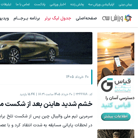
پیش بینی
اپلیکیشن ورزش سه
پخش زنده
اخبار ورزشی
پادکست
تماس با ما
تبلیغات
صفحه‌اصلی
جدول لیگ برتر
برنامه بــرجـــام
ویدیو
۵۰ درصد کش بک در حساب معاملاتی ecn بروکر اینوسلو
میدونستی میتونی از بالا رفتن ارزش سهام گوگل سود کسب کنی؟
ثبت نام کنید
20 خرداد 1405
کد:
2366818
20 خرداد 1405 ساعت 18:31
15.4K
بازدید
خشم شدید هاینن بعد از شکست می
سرمربی تیم ملی والیبال چین پس از شکست تلخ برابر
در لحظات پایانی مسابقه به شدت انتقاد کرد و با عصبان