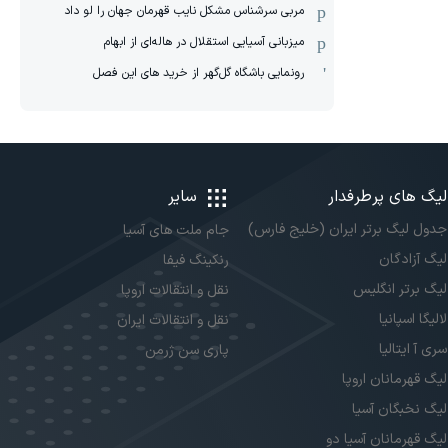
مربی سرشناس مشکل نایب قهرمان جهان را لو داد
میزبانی آسیایی استقلال در هاله‌ای از ابهام
رونمایی باشگاه گل‌گهر از خرید های این فصل
لیگ های پرطرفدار
سایر
جدول لیگ برتر ایران (خلیج فارس)
جام ملت های آسیا
لیگ آزادگان
رنکینگ فیفا
لیگ برتر انگلیس
نقل و انتقالات اروپا
لالیگا اسپانیا
نقل و انتقالات ایران
سری آ ایتالیا
پاری سن ژرمن
لیگ قهرمانان اروپا
لیگ نخبگان آسیا
لیگ قهرمانان آسیا دو