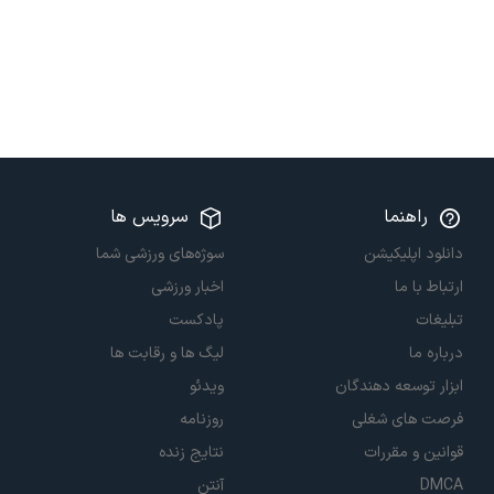
راهنما
سرویس ها
دانلود اپلیکیشن
سوژه‌های ورزشی شما
ارتباط با ما
اخبار ورزشی
تبلیغات
پادکست
درباره ما
لیگ ها و رقابت ها
ابزار توسعه دهندگان
ویدئو
فرصت های شغلی
روزنامه
قوانین و مقررات
نتایج زنده
DMCA
آنتن