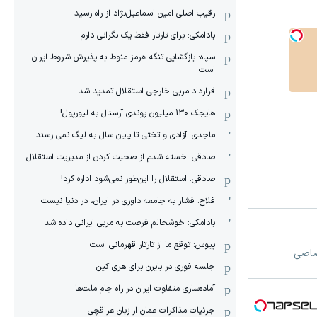
رقیب اصلی امین اسماعیل‌نژاد از راه رسید
بادامکی: برای تارتار فقط یک نگرانی دارم
سپاه: بازگشایی تنگه هرمز منوط به پذیرش شروط ایران
است
قرارداد مربی خارجی استقلال تمدید شد
هایجک 130 میلیون پوندی آرسنال به لیورپول!
ماجدی: آزادی و تختی تا پایان سال به لیگ نمی رسند
صادقی: خسته شدم از صحبت کردن از مدیریت استقلال
صادقی: استقلال را این‌طور نمی‌شود اداره کرد!
فلاح: فشار به جامعه داوری در ایران، در دنیا نیست
بادامکی: خوشحالم فرصت به مربی ایرانی داده شد
پیوس: توقع ما از تارتار قهرمانی است
تصاصی
جلسه فوری در بایرن برای هری کین
آماده‌سازی متفاوت ایران در راه جام ملت‌ها
جزئیات مذاکرات عمان از زبان عراقچی