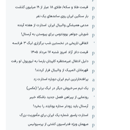
قیمت طلا و سکه/ طلای ۱۸ عیار از ۱۹ میلیون گذشت
بار سنگین ایران روی ساعدهای یک نفر
مدعی همیشگی والیبال ایران: استارت از هفته آینده
شورش جواهر یوونتوس برای پیوستن به آرسنال!
اتفاقی تاریخی در نخستین شب برگزاری لیگ ۳ فرانسه
قیمت دلار آزاد امروز شنبه ۱۷ مرداد ۱۴۰۵
دلیل انتقال غیرمنتظره کاپیتان بارسا به لیورپول لو رفت
قهرمانان المپیک از والیبال فرار کردند!
پرافتخارترین تیم ایران دوباره استارت زد
یک تیم سرخپوش دیگر در لیگ برتر! (عکس)
رونمایی از پیراهن فصل جدید باشگاه خیبر
آرسنال باید زودتر ستاره یونایتد را بخرد!
استارت پاسور شماره یک ایران برای مأموریت بزرگ
میهمان ویژه فدراسیون کشتی از پرسپولیس