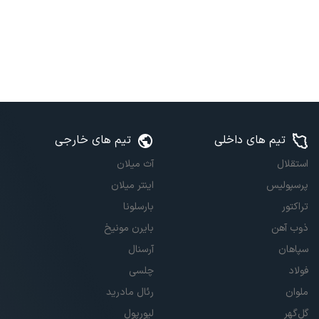
تیم های داخلی
تیم های خارجی
استقلال
آث میلان
پرسپولیس
اینتر میلان
تراکتور
بارسلونا
ذوب آهن
بایرن مونیخ
سپاهان
آرسنال
فولاد
چلسی
ملوان
رئال مادرید
گل‌گهر
لیورپول