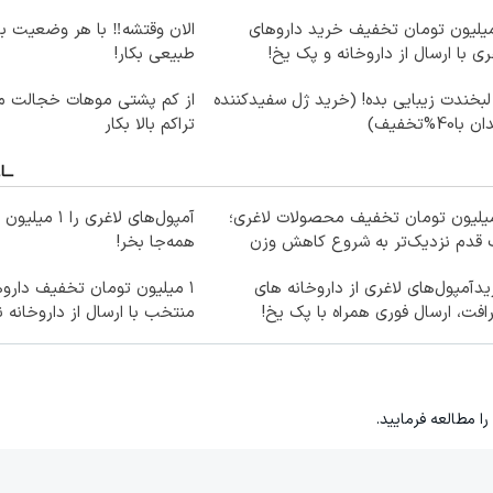
میلیون تومان تخفیف خرید داروهای
الان وقتشه‼️ با هر وضعیت ب
ری با ارسال از داروخانه و پک یخ!
طبیعی بکار!
لبخندت زیبایی بده! (خرید ژل سفیدکننده
از کم پشتی موهات خجالت می
 با40%تخفیف)
تراکم بالا بکار
میلیون تومان تخفیف محصولات لاغری؛
آمپول‌های لاغری ر
 قدم نزدیک‌تر به شروع کاهش وزن
همه‌جا بخر!
دآمپول‌های لاغری از داروخانه های
۱ میلیون تومان تخفیف داروه
افت، ارسال فوری همراه با پک یخ!
منتخب با ارسال از داروخانه 
را مطالعه فرمایید.