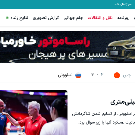
سوژه‌های شما
روزنامه
نقل و انتقالات
جام جهانی
گزارش تصویری
نتایج زنده
ترید EURUSD با اسپرد از صفر پیپ
ثبت نام کنید
ثبت نام کنید
چین
2
-
3
اسلوونی
لی‌متری
 اسلوونی، از تسلیم شدن شاگردانش
یت عملکرد آنها را زیر سوال برد.