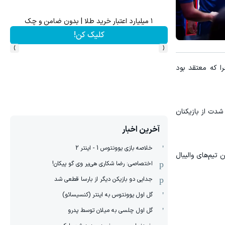
۱ میلیارد اعتبار خرید طلا | بدون ضامن و چک
کلیک کن!
›
‹
ا که معتقد بود
شدت از بازیکنان
آخرین اخبار
خلاصه بازی یوونتوس 1 - اینتر 2
تیم‌های والیبال
اختصاصی: رضا شکاری هی‌یر وی‌ گو پیکان!
جدایی دو بازیکن دیگر از بارسا قطعی شد
گل اول یوونتوس به اینتر (کنسیسائو)
گل اول چلسی به میلان توسط پدرو