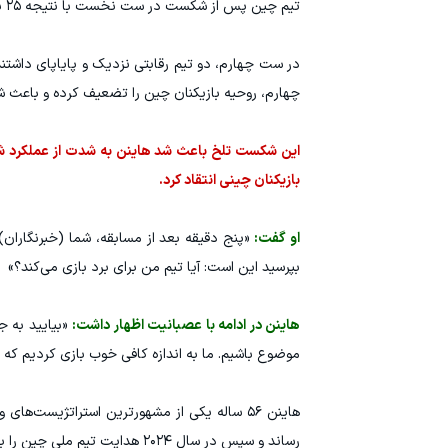
تیم چین پس از شکست در ست نخست با نتیجه ۲۵ بر ۱۷، دو ست بعدی را با نتایج ۲۵ بر ۲۰ و ۲۵ بر ۲۰ به سود خود به پایان رساند.
چهارم، روحیه بازیکنان چین را تضعیف کرده و باعث شده باشد آنها 
بازیکنان چینی انتقاد کرد.
او گفت:
«پنج دقیقه بعد از مسابقه، شما (خبرنگاران) م
بپرسید این است: آیا تیم من برای برد بازی می‌کند؟»
هاینن در ادامه با عصبانیت اظهار داشت:
«بیایید به جد
موضوع باشیم. ما به اندازه کافی خوب بازی کردیم که ۲ بر ۱ پیش بیفتیم و در ست چهارم نیز همچنان جلو بودیم، اما بعد همه چیز همان‌جا تمام شد.»
رساند و سپس در سال ۲۰۲۴ هدایت تیم ملی چین را بر عهده گرفت.