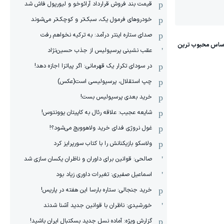
قیمت بند فروش قرارداد آرائوخو و لیورپول فاش شد
خودروهای فرمول یک، سبک‌تر و کوچک‌تر می‌شوند
صدای ستاره اینتر درآمد: به ترکیه نخواهم رفت
عقب نشینی پرسپولیس از جذب حسین‌نژاد
در سودای تکرار یک قهرمانی: اگر پیاتزا اجازه دهد!
چپ استقلال، پرسپولیسی است(عکس)
خرید بعدی پرسپولیس بست!
شایعه عجیب: علاقه رئال به کاپیتان یوونتوس!
غول نروژی فدای خرید ولاهوویچ می‌شود؟!
ولاسکو بازیکنانش را با کتاب سورپرایز کرد
صالحی: قوانین برای داوران و ناظران یکسان سازی شد
اسماعیل صفیری: تغیرات داوری زیاد بود
خرید جنجالی: ستاره بارسا این هفته در پاریس!
خورشیدی: ناظران با قوانین جدید آشنا شدند
گزارش ویژه‌: آماده نسل جدید بسکتبال ایران باشید!