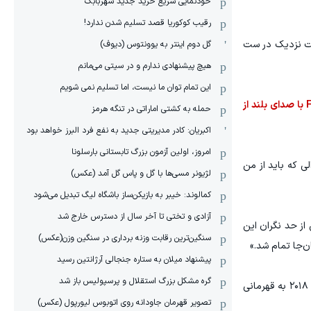
خودنمایی سریع خرید جدید شهربابک
رقیب کوکوریا قصد تسلیم شدن ندارد!
روز شد. به نظر می‌رسید این شکست نزدیک در ست
گل دوم اینتر به یوونتوس (دیوف)
هیچ پیشنهادی ندارم و در سیتی می‌مانم
این تمام توان ما نیست، اما تسلیم نمی شویم
این شکست تلخ باعث شد هاینن به شدت از عملکرد شاگردانش ناراضی باشد. این استراتژیست بلژیکی در گفت‌وگو با کانال رسمی FIVB با صدای بلند از
حمله به کشتی اماراتی در تنگه هرمز
اکبریان: کادر مدیریتی جدید به نفع فرد البرز خواهد بود
امروز، اولین آزمون بزرگ تابستانی بارسلونا
لی که باید از من
لژیونر مسی‌ها با گل و پاس گل آمد (عکس)
کمالوند: خیبر به بازیکن‌ساز باشگاه لیگ تبدیل می‌شود
آزادی و تختی تا آخر سال از دسترس خارج شد
 از حد نگران این
سنگین‌ترین رقابت وزنه برداری در سنگین وزن(عکس)
پیشنهاد میلان به ستاره جنجالی آرژانتین رسید
گره مشکل بزرگ استقلال و پرسپولیس باز شد
هاینن ۵۶ ساله یکی از مشهورترین استراتژیست‌های والیبال جهان به شمار می‌رود. او تیم ملی لهستان را در مسابقات قهرمانی جهان ۲۰۱۸ به قهرمانی
تصویر قهرمان جاودانه روی اتوبوس لیورپول (عکس)