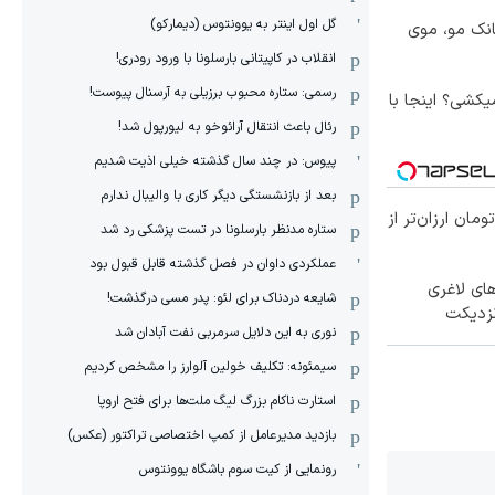
گل اول اینتر به یوونتوس (دیمارکو)
انک مو، موی
انقلاب در کاپیتانی بارسلونا با ورود رودری!
رسمی: ستاره محبوب برزیلی به آرسنال پیوست!
کشی؟ اینجا با
رئال باعث انتقال آرائوخو به لیورپول شد!
پیوس: در چند سال گذشته خیلی اذیت شدیم
بعد از بازنشستگی دیگر کاری با والیبال ندارم
ا ۱ میلیون تومان ارزان‌تر از
ستاره مدنظر بارسلونا در تست پزشکی رد شد
عملکردی داوان در فصل گذشته قابل قبول بود
ای لاغری
شایعه دردناک برای لئو: پدر مسی درگذشت!
نزدیکت
نوری به این دلایل سرمربی نفت آبادان شد
سیمئونه: تکلیف خولین آلوارز را مشخص کردیم
استارت ناکام بزرگ لیگ ملت‌ها برای فتح اروپا
بازدید مدیرعامل از کمپ اختصاصی تراکتور (عکس)
رونمایی از کیت سوم باشگاه یوونتوس