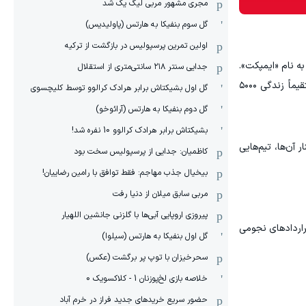
مجری مشهور مربی لیگ یک شد
گل سوم بنفیکا به هارتس (پاولیدیس)
اولین تمرین پرسپولیس در بازگشت از ترکیه
ت مجازی برای استادیومی خیالی به نام «ایمپکت».
جدایی سنتر ۲۱۸ سانتی‌متری از استقلال
این عدد دقیقاً برابر با رکورد تاریخی تماشاگران فینال جام جهانی ۱۹۸۶ در ورزشگاه آزتکای مکزیک است و درآمد حاصل از آن مستقیماً زندگی ۵۰۰۰
گل اول بشیکتاش برابر هرادک کرالوو توسط کلیچسوی
گل دوم بنفیکا به هارتس (آرائوخو)
بشیکتاش برابر هرادک کرالوو 10 نفره شد!
. در کنار آن‌ها، تیم‌هایی
کاظمیان: جدایی از پرسپولیس سخت بود
بیخیال جذب مهاجم: فقط توافق با رامین رضاییان!
مربی سابق میلان از دنیا رفت
پیروزی اروپایی آبی‌ها با گلزنی جانشین اللهیار
قراردادهای نجومی
گل اول بنفیکا به هارتس (سیلوا)
سحرخیزان با توپ پر برگشت (عکس)
خلاصه بازی لخ‌پوزنان 1 - کلاکسویک 0
حضور سریع خریدهای جدید فراز در خرم آباد