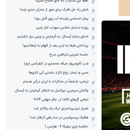
لطفا این ستاره را به جای صلاح نخرید!
شش راه حل فلیک برای عبور از بحران جدی بارسا
پیام احساسی یایسله آب روی آتش بود!
روزبه دستیار نمادین سهراب کنار زمین
ادعای ستاره آرسنال: به گیمارش و وینی نیاز داشتیم
پرداختی فیفا به اردن بعد از اتهام به اینفانتینو!
جلسه تمرینی شیاطین سرخ
شب کابوس‌وار میلاد محمدی در کنفرانس اروپا
مسی و نیمار، زوج تکرار نشدنی آبی اناری‌ها
ترامپ: شخصاً در مذاکرات با ایران درگیر هستم
واکنش سرمربی نیوکسل به انتقال گیمارش به آرسنال
تمامی گل‌های کانادا در جام جهانی 2026
امتیاز تیم پرماجرای لیگ یک واگذار شد
هافبک پرسپولیس در سه راهی گرفتار شد!
خلاصه بازی بنفیکا 6 - هارتس 1