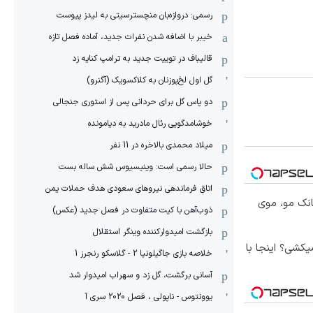
رسمی: دروازه‌بان منچسترسیتی به لیدز پیوست
خیبر با اضافه شدن نفرات جدید، آماده فصل تازه
قالیباف در توییت جدید به ترامپ کنایه زد
گل اول لخ‌پوزنان به کلاکسویک (آگنرو)
دو پاس گل برای حردانی پس از استوری جنجالی
خوشامدگویی رئال مادرید به دیامونده
میلاد محمدی بالاخره در 11 نفر
حالا رسمی است: وینیسیوس شش ساله بست
اتاق فرماندهی نیروهای سعودی هدف حملات یمن
انک مو، موی
ذوب‌آهن با کیت متفاوت در فصل جدید (عکس)
بازگشت امیدوارکننده وینگر استقلال
کشی؟ اینجا با
خلاصه بازی جاگیلونیا 2 - گلاسکو رنجرز 1
آسانی برگشت، گل زد و سهراب امیدوار شد
یوونتوس - ناپولی ، فصل 2020 سری آ