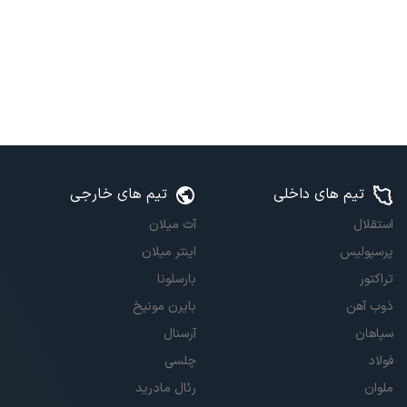
تیم های داخلی
تیم های خارجی
استقلال
آث میلان
پرسپولیس
اینتر میلان
تراکتور
بارسلونا
ذوب آهن
بایرن مونیخ
سپاهان
آرسنال
فولاد
چلسی
ملوان
رئال مادرید