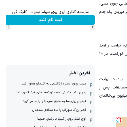
تظر درخشش نام‌هایی چون مسی،
ر میزبان یک جام
سرمایه گذاری ارزی روی سهام تویوتا - کلیک کن
ثبت نام کنید
›
‹
زی کرامت و امید
انسان‌های حاشیه‌نشین تبدیل کرده است. در این رقابت‌ها، آمارها نه با تعداد گل‌ها، بلکه با نجات جان انسان‌ها سنجیده می‌شود. این تورنمنت در ۲۰
آخرین اخبار
حاضر در تیم مردان کشورش بود، در نهایت
مسیر ورود ستاره آرژانتینی به اتلتیکو هموار شد
ه ۹۰ درصد شرکت‌کنندگان در این مسابقات، پس از
بدون عقب نشینی: همه تورنمنت‌های فیفا تحریمند!
نت بهبود چشمگیری در سلامت روانی و اعتمادبه‌نفس خود گزارش داده‌اند؛ دستاوردی بزرگ در جهانی که بیش از ۳۰۰ میلیون بی‌خانمان
فوتبال برای ستاره سابق اسپانیا و بارسا می‌گرید
قمار بزرگ سهراب با سه مدافع استقلال
اوج فشار روی رافینیا با رقبای جدید!