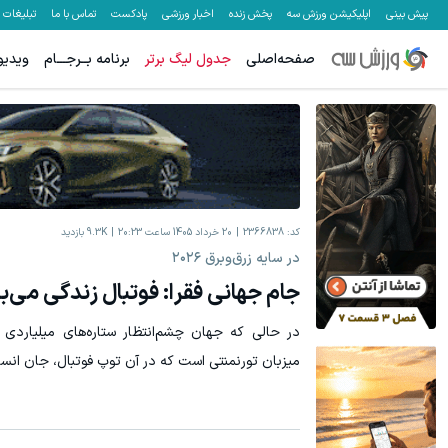
پیش بینی
اپلیکیشن ورزش سه
پخش زنده
اخبار ورزشی
پادکست
تماس با ما
تبلیغات
صفحه‌اصلی
جدول لیگ برتر
برنامه بــرجـــام
ویدیو
کد:
2366838
20 خرداد 1405 ساعت 20:23
9.3K
بازدید
در سایه زرق‌وبرق ۲۰۲۶
جام جهانی فقرا: فوتبال زندگی می‌
میزبان تورنمنتی است که در آن توپ فوتبال، جان انسا