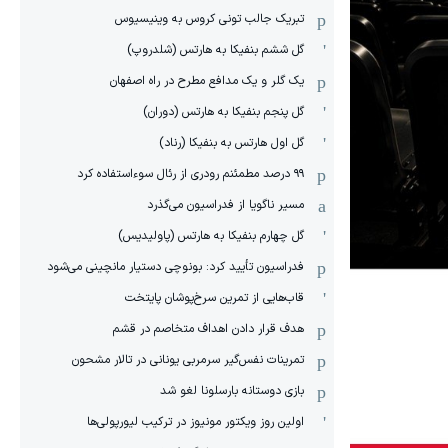
تبریک جالب تونی کروس به وینیسیوس
گل ششم بنفیکا به هارتس (شلدروپ)
یک گلر و یک مدافع مطرح در راه اصفهان
گل پنجم بنفیکا به هارتس (دوران)
گل اول هارتس به بنفیکا (رناد)
۹۹ درصد مطمئنم رودری از رئال سوءاستفاده کرد
مسیر ناگویا از فدراسیون می‌گذرد
گل چهارم بنفیکا به هارتس (پاولیدیس)
فدراسیون تأیید کرد: بونوچی دستیار مانچینی می‌شود
قاب‌هایی از تمرین سرخ‌پوشان پایتخت
هدف قرار دادن اهداف متخاصم در قشم
‏تمرینات نفس‌گیر سرمربی یونانی در تالار مشحون
بازی دوستانه بارسلونا لغو شد
اولین روز ویکتور مونیوز در ترکیب لیورپولی‌ها