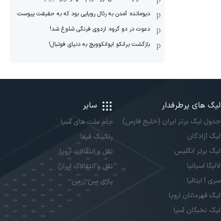
دیومانده: آمدن به رئال رویایی بود که به حقیقت پیوست
دعوت در دو گروه: اردوی فرنگی شلوغ شد!
بازگشت برانکو ایوانکوویچ به دنیای فوتبال!
لیگ های پرطرفدار
سایر
جدول لیگ برتر ایران (خلیج فارس)
جام ملت های آسیا
لیگ آزادگان
رنکینگ فیفا
لیگ برتر انگلیس
نقل و انتقالات اروپا
لالیگا اسپانیا
نقل و انتقالات ایران
سری آ ایتالیا
پاری سن ژرمن
لیگ قهرمانان اروپا
لیگ نخبگان آسیا