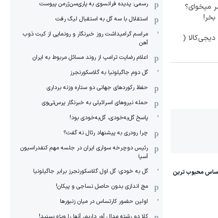
رسمی: پدیده فرانسوی به پاری‌سن‌ژرمن پیوست
 میخوای؟
بخر!
استقلال با سه گل به استقبال لیگ رفت
مراسم گرامیداشت روز خبرنگار و رونمایی از کیت ذوب
یجی‌کالا (
آهن
اعلام رضایت ترامپ از روند مسائل مربوط به ایران
گل دوم جاگیلونیا به گلاسکورنجرز
حفظ رکوردهای جهانی دو ستاره وزنه برداری
حمله نیروهای اسرائیلی به خبرنگار پرس‌تی‌وی
پاسخ گل‌به‌خودی، گل‌به‌خودی بود!
چرا رودری به پیشنهاد رئال نه گفت؟
رئیس دوچرخه سواری ایران در جلسه مهم کنفدراسیون
آسیا
گل به خودی؛ گل اول گلاسکورنجرز برابر جاگیلونیا
مچ اندازی بدون حاصل نساجی و پیکان!
اولین حضور کارتساس در میان زنبورها
کلا دو‌ رشته مدال آور داریم، آنها را ویژه ببینید!