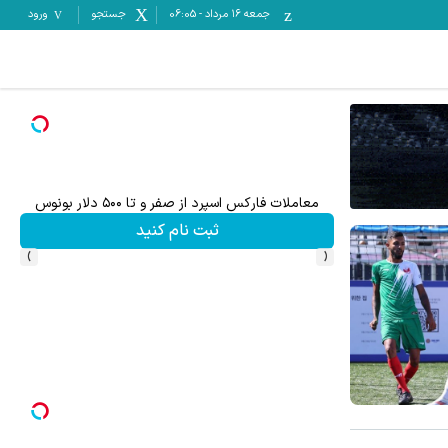
جمعه ۱۶ مرداد
-
06:05
جستجو
ورود
معاملات فارکس اسپرد از صفر و تا ۵۰۰ دلار بونوس
۵۰۰ دلار بونوس و اسپرد از صفر xauusd فقط در کپیتال اکستند
ثبت نام کنید
›
‹