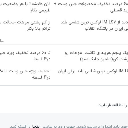
تا 60 درصد تخفیف محصولات جین وست +
الان وقتشه‼️ با هر وضعیت ب
ید قسطی
طبیعی بکار!
بازدید از IM LS7 لوکس ترین شاسی بلند
از کم پشتی موهات خجالت می
ی ایران در باشگاه انقلاب
تراکم بالا بکار
یک پنجم هزینه ی کاشت، موهات رو
پشت کن(شامپو جلبک سبز)
در4 قسط
ترین شاسی بلند برقی ایران
در4 قسطه
را مطالعه فرمایید.
خود باید ابتدا وارد سایت شوید. جهت ورود به سایت
اینجا
را کلیک کنید