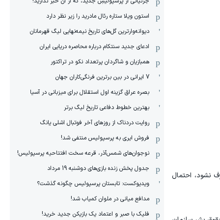
جزئیاتی از پرسپولیسِ جدید، که از آن ‌خبر ندارید!
استون ویلا ستاره رئال مادرید را زیر نظر دارد
دیوانه‌وارترین گل‌های تاریخ نیمه‌نهایی لیگ قهرمانان
ادعای جدید سنتکام درباره محاصره دریایی ایران
همبازیان و شاگردان پرتعداد نکو در تراکتور
7 ایرانی در بین برترین فرنگی‌کاران جهان
بصره عراق گزینه اول استقلال برای میزبانی در آسیا
بهترین خطوط دفاعی تاریخ لیگ برتر
روایت دردناک از روزهای آخر فوتبال اشلی یانگ
فروش ایری به پرسپولیس منتفی شد!
نوجوان‌های شمس‌آذر، قرعه سخت افتتاحیه پرسپولیس!
جدول پخش زنده بازی‌های دوشنبه 19 مرداد
رف نشود، احتمال
ویدیوکست: تابستان پرسپولیس چگونه گذشت؟
مدافع میانی در ملوان کمیاب شد!
فلیک با صبر و اعتماد یک بازیکن جدید خرید!
حقوق بشر سازمان