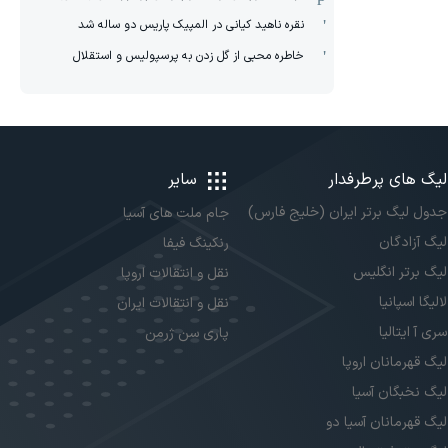
نقره ناهید کیانی در المپیک پاریس دو ساله شد
خاطره محبی از گل زدن به پرسپولیس و استقلال
لیگ های پرطرفدار
سایر
جدول لیگ برتر ایران (خلیج فارس)
جام ملت های آسیا
لیگ آزادگان
رنکینگ فیفا
لیگ برتر انگلیس
نقل و انتقالات اروپا
لالیگا اسپانیا
نقل و انتقالات ایران
سری آ ایتالیا
پاری سن ژرمن
لیگ قهرمانان اروپا
لیگ نخبگان آسیا
لیگ قهرمانان آسیا دو