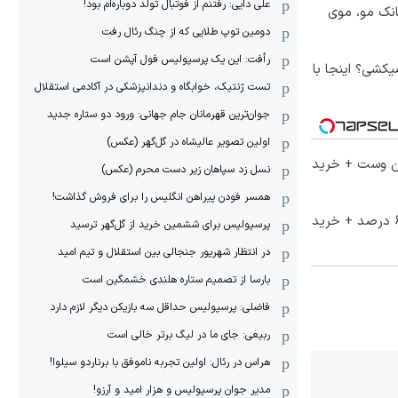
علی دایی: رفتنم از فوتبال تولد دوباره‌ام بود!
انک مو، موی
دومین توپ طلایی که از چنگ رئال رفت
رأفت: این یک پرسپولیس فول آپشن است
کشی؟ اینجا با
تست ژنتیک، خوابگاه و دندانپزشکی در آکادمی استقلال
جوان‌ترین قهرمانان جام جهانی: ورود دو ستاره جدید
اولین تصویر عالیشاه در گل‌گهر (عکس)
تا 60 درصد تخفیف ویژه جین وست + خرید
نسل زد سپاهان زیر دست محرم (عکس)
همسر فودن پیراهن انگلیس را برای فروش گذاشت!
تخفیف ویژه جین وست تا 60 درصد + خرید
پرسپولیس برای ششمین خرید از گل‌گهر ترسید
در انتظار شهریور جنجالی بین استقلال و تیم امید
بارسا از تصمیم ستاره هلندی خشمگین است
فاضلی: پرسپولیس حداقل سه بازیکن دیگر لازم دارد
ربیعی: جای ما در لیگ برتر خالی است
هراس در رئال: اولین تجربه ناموفق با برناردو سیلوا!
مدیر جوان پرسپولیس و هزار امید و آرزو!