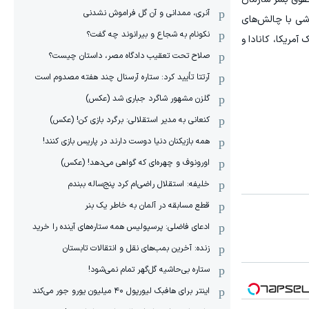
آنری، ممدانی و آن گل فراموش نشدنی
زشی با چالش‌های
نکونام به شجاع و بیرانوند چه گفت؟
هان کشیده شده است. جام جهانی 2026 به میزبانی مشترک آمریکا، کانادا و
صلاح تحت تعقیب دادگاه مصر، داستان چیست؟
آرتتا تأیید کرد: ستاره آرسنال چند هفته مصدوم است
گلزن مشهور شاگرد جباری شد (عکس)
کنعانی به مدیر استقلالی: برگرد بازی کن! (عکس)
همه بازیکنان دنیا دوست دارند در پاریس بازی کنند!
اورونوف و چهره‌ای که گواهی می‌دهد! (عکس)
خلیفه: استقلال راضی‌ام کرد پنج‌ساله ببندم
قطع مسابقه در آلمان به خاطر یک بنر
ادعای فاضلی: پرسپولیس همه ستاره‌های آینده را خرید
زنده: آخرین بمب‌های نقل و انتقالات تابستان
ستاره بی‌حاشیه گل‌گهر تمام نمی‌شود!
اینتر برای هافبک لیورپول ۴۰ میلیون یورو جور می‌کند