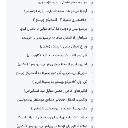
مهاجم تمام نشدنی، صید تازه جزیره
آربلوا می‌خواهد استعداد بارسا را به فولام ببرد
خلاصه‌بازی بنفیکا 2 - آکادمیکو ویسئو 2
پرسپولیس و دوباره مذاکرات نهایی با دانیال ایری
سپاهان راه انتقال عارف به پرسپولیس را می‌بندد!
وداع لیونل مسی با پدرش (عکس)
گل دوم آکادمیکو ویسئو به بنفیکا (کلوویس)
آخرین فریم از مدافع ملی‌پوش پرسپولیس! (عکس)
سوپرگل پرستیانی، گل دوم بنفیکا به آکادمیکو ویسئو
گل اول آکادمیکو ویسئو به بنفیکا (پریرا)
انگیزه‌های خاص رحمتی مقابل تیم‌ آسیایی‌اش!
واقعیت انتقال جنجالی مدافع موردنظر پرسپولیس
یک دربی‌باز جدید در پرسپولیس! (عکس)
جزئیات ضربات پهپادی ایران به یکی از مراکز آمریکا
نواده شکارچیان اژدها در پیراهن پرسپولیس (عکس)