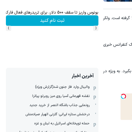
بونوس واریز تا سقف 500 دلار، برای تریدرهای فعال فارکس
مریکا بالا گرفته است. ولکر
ثبت نام کنید
›
‹
یک کنفرانس خبری
یرد. به ویژه در
آخرین اخبار
والیبال وارد فاز جنون شد(گزارش ویژه)
نقشه قهرمانی آسیا روی میز روبرتو پیاتزا
رونمایی جذاب باشگاه النصر از خرید جدید
درخشش ستاره ایرانی؛ گلزنی الهیار صیادمنش
حمله توپخانه‌ای اسرائیل به لبنان و غزه