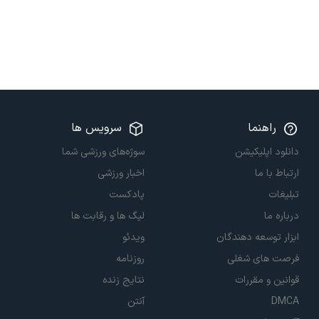
راهنما
سرویس ها
دانلود اپلیکیشن
سوژه‌های ورزشی شما
ارتباط با ما
اخبار ورزشی
تبلیغات
پادکست
درباره ما
لیگ ها و رقابت ها
ابزار توسعه دهندگان
ویدئو
فرصت های شغلی
روزنامه
قوانین و مقررات
نتایج زنده
DMCA
آنتن