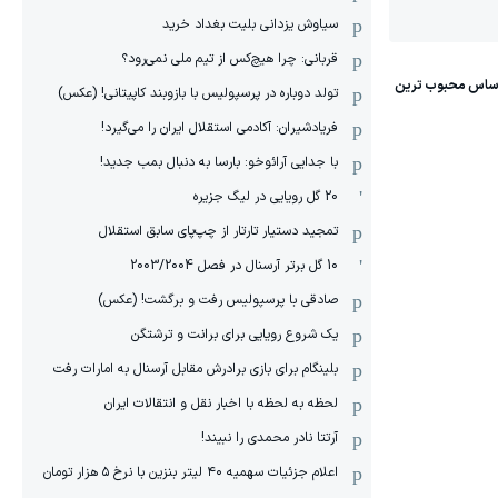
سیاوش یزدانی بلیت بغداد خرید
قربانی: چرا هیچ‌کس از تیم ملی نمی‌رود؟
تولد دوباره در پرسپولیس با بازوبند کاپیتانی! (عکس)
فریادشیران: آکادمی استقلال ایران را می‌گیرد!
با جدایی آرائوخو: بارسا به دنبال بمب جدید!
20 گل رویایی در لیگ جزیره
تمجید دستیار تارتار از چپ‌پای سابق استقلال
10 گل برتر آرسنال در فصل 2003/2004
صادقی با پرسپولیس رفت و برگشت! (عکس)
یک شروع رویایی برای برانت و ترشتگن
بلینگام برای بازی برادرش مقابل آرسنال به امارات رفت
لحظه به لحظه با اخبار نقل و انتقالات ایران
آرتتا نادر محمدی را نبیند!
اعلام جزئیات سهمیه ۴۰ لیتر بنزین با نرخ ۵ هزار تومان