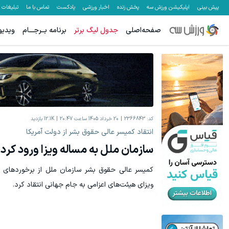
پیش بینی
اپلیکیشن ورزش سه
پخش زنده
اخبار ورزشی
پادکست
تماس با ما
تبلیغات
صفحه‌اصلی
جدول لیگ برتر
برنامه بــرجـــام
ویدیو
کد:
2366843
20 خرداد 1405 ساعت 20:47
12.1K
بازدید
انتقاد کمیسر عالی حقوق بشر از دولت آمریکا
سازمان ملل به مساله ویزا ورود کرد:
کمیسر عالی حقوق بشر سازمان ملل از برخوردهای س
ویزای هیئت‌های اعزامی به جام جهانی انتقاد کرد.