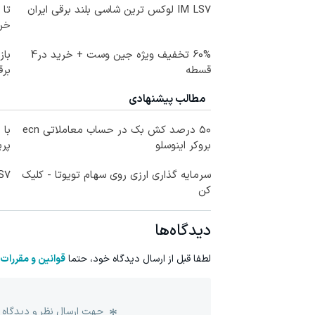
IM LS7 لوکس ترین شاسی بلند برقی ایران
خر
60% تخفیف ویژه جین وست + خرید در4
قسطه
برق
مطالب پیشنهادی
۵۰ درصد کش بک در حساب معاملاتی ecn
با 
بروکر اینوسلو
پر
سرمایه گذاری ارزی روی سهام تویوتا - کلیک
IM LS7 لوکس 
کن
دیدگاه‌ها
لطفا قبل از ارسال دیدگاه خود، حتما
قوانین و مقررات
جهت ارسال نظر و دیدگاه 