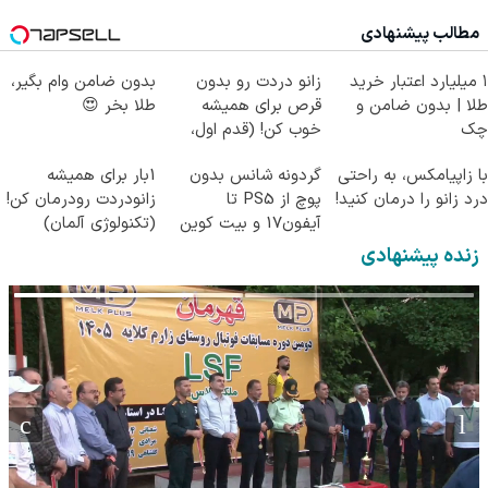
(◂پرسش‌نامه رو پر
(پرسش‌نامه)
مطالب پیشنهادی
کن)
۱ میلیارد اعتبار خرید
زانو دردت رو بدون
بدون ضامن وام بگیر،
طلا | بدون ضامن و
قرص برای همیشه
طلا بخر 😍
چک
خوب کن! (قدم اول،
پرسش‌نامه)
با زاپیامکس، به راحتی
گردونه شانس بدون
1بار برای همیشه
درد زانو را درمان کنید!
پوچ از PS5 تا
زانودردت رودرمان کن!
آیفون17 و بیت کوین
(تکنولوژی آلمان)
🔥
◂پرسشنامه▸
زنده پیشنهادی