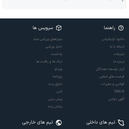
راهنما
سرویس ها
دانلود اپلیکیشن
سوژه‌های ورزشی شما
ارتباط با ما
اخبار ورزشی
تبلیغات
پادکست
درباره ما
لیگ ها و رقابت ها
ابزار توسعه دهندگان
ویدئو
فرصت های شغلی
روزنامه
قوانین و مقررات
نتایج زنده
DMCA
آنتن
آگهی دولتی
پیش بینی
پخش زنده
تیم های داخلی
تیم های خارجی