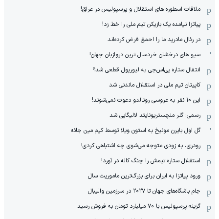
ملاقات اسطوره های استقلال و پرسپولیس در عراق!
پیاتزا نیامده یک بازیکن تیم ملی را خط زد!
در رئال مادرید ما را احمق فرض کرده‌اند
سیو های درخشان خردسال ترین دروازبان جهان!
انتقال ستاره پی‌اس‌جی به لیورپول قطعی شد؟
کاپیتان تیم ملی در استقلال ماندنی شد
این 10 نفر به عروسی رونالدو دعوت نمی‌شوند!
رسمی: گلر منچستریونایتد لالیگایی شد
گل اول بایرن مونیخ به استون ویلا توسط کیم مین جائه
رودری، به زودی متوجه می‌شوی چه اشتباهی کردی!
استقلال ستاره تیمش را چنگ کاله در آورد!
ورود پیاتزا به ایران برای بزرگ‌ترین ماموریت سال
جام باشگاه‌های جهان تا ۲۰۲۷ در سرزمین والیبال
گزینه پرسپولیس با ۷۰ میلیارد تومان به فروش رسید