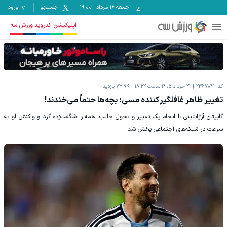
جمعه ۱۶ مرداد
-
19:00
جستجو
ورود
اپلیکیشن اندروید ورزش سه
کد:
2367041
21 خرداد 1405 ساعت 18:22
73.9K
بازدید
تغییر ظاهر غافلگیرکننده مسی: بچه‌ها حتماً می‌خندند!
کاپیتان آرژانتینی با انجام یک تغییر و تحول جالب، همه را شگفت‌زده کرد و واکنش او به
سرعت در شبکه‌های اجتماعی پخش شد.