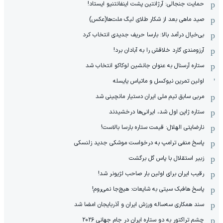
حمایت جنجالی: آرژانتین پشت اینفانتنیو ایستاد!
صید ماهی بعد از شکار طلای لیگ ملت‌ها(عکس)
بی‌خیال درآمد بالا: بارسا حریف جدیدی انتخاب کرد
آرزومندی گارد خلاقش را به آبادان برد!
ستاره آرسنال به عنوان جانشین لوکاکو انتخاب شد
اولین تمرین نیوکسل و ماتیاس یایسله
مربی سابق تیم ملی ایران دستیار مانچینی شد
ستاره ژاپن اول شد، ایرانی‌ها درخشیدند
نارضایتی الهلال: قیمت ستاره بارسا بالاست!
پاسخ منفی ترامپ به درخواست موشکی جدید زلنسکی
زبیر استقلال با پاس گل برگشت
رقیب ایران برای اولین بار صاحب لژیونر شد!
پاسخ هافبک سیتی به شایعات: هیچ‌جا نمی‌روم!
سند همکاری سه‌ساله‌ ‌ورزش ایران و آذربایجان امضا شد
چشم تراکتور به دو ستاره ایران در جام جهانی ۲۰۲۶