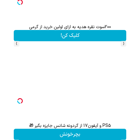
200سوت نقره هدیه به ازای اولین خرید از گرمی
کلیک کن!
›
‹
PS5 و آیفون17 از گردونه شانس جایزه بگیر 🎁
گردونه شانس بدون 
بچرخونش