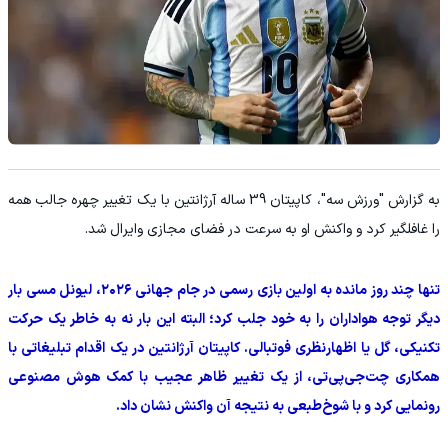
به گزارش "ورزش سه"، کاپیتان 39 ساله آرژانتین با یک تغییر چهره جالب همه
را غافلگیر کرد و واکنش او به سرعت در فضای مجازی وایرال شد.
تنها چند روز مانده به اولین بازی رسمی در جام جهانی ۲۰۲۶، لیونل مسی بار
دیگر توجه هواداران را به خود جلب کرد؛ البته این بار نه به خاطر یک حرکت
تکنیکی، گل یا اظهارنظری فوتبالی. کاپیتان آرژانتین در یک اقدام تبلیغاتی با
همکاری چت‌جی‌پی‌تی، از یک تغییر ظاهر عجیب با کمک هوش مصنوعی
رونمایی کرد و با شوخ‌طبعی به نتیجه آن واکنش نشان داد.