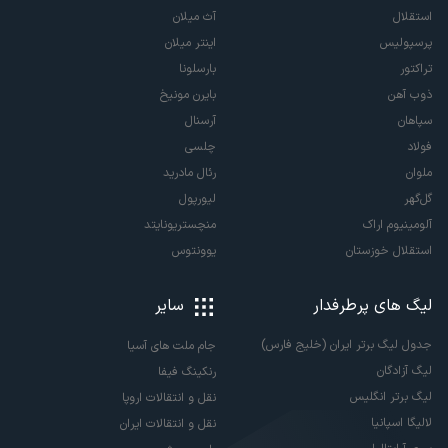
استقلال
آث میلان
پرسپولیس
اینتر میلان
تراکتور
بارسلونا
ذوب آهن
بایرن مونیخ
سپاهان
آرسنال
فولاد
چلسی
ملوان
رئال مادرید
گل‌گهر
لیورپول
آلومینیوم اراک
منچستریونایتد
استقلال خوزستان
یوونتوس
لیگ های پرطرفدار
سایر
جدول لیگ برتر ایران (خلیج فارس)
جام ملت های آسیا
لیگ آزادگان
رنکینگ فیفا
لیگ برتر انگلیس
نقل و انتقالات اروپا
لالیگا اسپانیا
نقل و انتقالات ایران