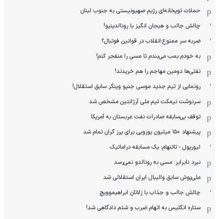
حملات توپخانه‌ای رژیم صهیونیستی به جنوب لبنان
چالش جالب و هیجان انگیز با رونالدینیو!
ضربه سر ممنوع؛انقلاب در قوانین فوتبال؟
به خودم بمب می‌بندم تا مسی را منفجر کنم!
نفتی‌ها دومین مهاجم را هم خریدند!
رونمایی از تیم جدید موسی جنپو وینگر سابق استقلال!
سرنوشت نیمکت تیم ملی آرژانتین مشخص شد
توقف بی‌سابقه صادرات نفت عربستان به آمریکا
پیشنهاد ۱۵۰ میلیون یورویی برای پرز گران تمام شد
لیورپول - تاتنهام؛ یک مسابقه دراماتیک
نبرد نابرابر: مسی به رونالدو نمی‌رسد
ملی‌پوش سابق والیبال ایران استقلالی شد
چالش جالب و جذاب با زلاتان ابراهیموویچ
ستاره انگلیس به اتهام ضرب و شتم دادگاهی شد!